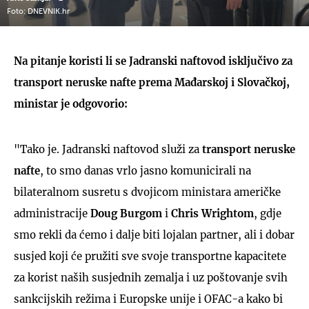
Foto: DNEVNIK.hr
Na pitanje koristi li se Jadranski naftovod isključivo za
transport neruske nafte prema Mađarskoj i Slovačkoj,
ministar je odgovorio:
"Tako je. Jadranski naftovod služi za
transport neruske
nafte
, to smo danas vrlo jasno komunicirali na
bilateralnom susretu s dvojicom ministara američke
administracije
Doug Burgom
i
Chris Wrightom
, gdje
smo rekli da ćemo i dalje biti lojalan partner, ali i dobar
susjed koji će pružiti sve svoje transportne kapacitete
za korist naših susjednih zemalja i uz poštovanje svih
sankcijskih režima i Europske unije i OFAC-a kako bi