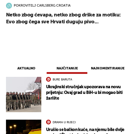
POKROVITELJ CARLSBERG CROATIA
Netko zbog ćevapa, netko zbog drške za motiku:
Evo zbog čega sve Hrvati duguju pivo...
AKTUALNO
NAJČITANIJE
NAJKOMENTIRANIJE
BURE BARUTA
Ukrajinski stručnjak upozorava na novu
prijetnju: Ovaj grad u BiH-u bi mogao biti
žarište
DRAMA U RIJECI
Urušio se balkon kuće, na njemu bile dvije