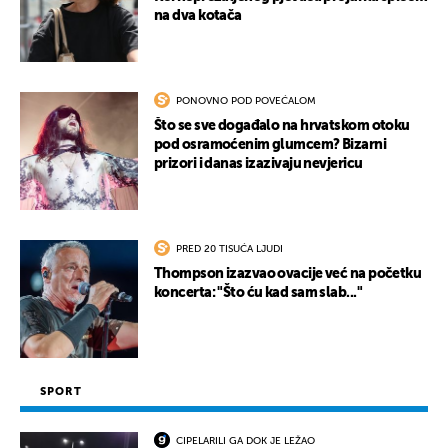
na dva kotača
PONOVNO POD POVEĆALOM
Što se sve događalo na hrvatskom otoku
pod osramoćenim glumcem? Bizarni
prizori i danas izazivaju nevjericu
PRED 20 TISUĆA LJUDI
Thompson izazvao ovacije već na početku
koncerta: "Što ću kad sam slab..."
SPORT
CIPELARILI GA DOK JE LEŽAO