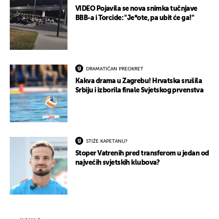
VIDEO Pojavila se nova snimka tučnjave
BBB-a i Torcide: "Je*ote, pa ubit će ga!"
DRAMATIČAN PREOKRET
Kakva drama u Zagrebu! Hrvatska srušila
Srbiju i izborila finale Svjetskog prvenstva
STIŽE KAPETANU?
Stoper Vatrenih pred transferom u jedan od
najvećih svjetskih klubova?