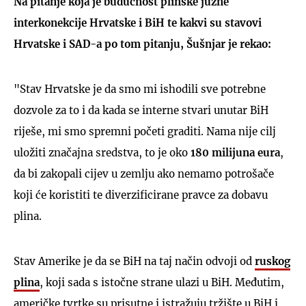
Na pitanje koja je budućnost plinske južne
interkonekcije Hrvatske i BiH te kakvi su stavovi
Hrvatske i SAD-a po tom pitanju, Šušnjar je rekao:
"Stav Hrvatske je da smo mi ishodili sve potrebne
dozvole za to i da kada se interne stvari unutar BiH
riješe, mi smo spremni početi graditi. Nama nije cilj
uložiti značajna sredstva, to je oko
180 milijuna eura
,
da bi zakopali cijev u zemlju ako nemamo potrošače
koji će koristiti te diverzificirane pravce za dobavu
plina.
Stav Amerike je da se BiH na taj način odvoji od
ruskog
plina
, koji sada s istočne strane ulazi u BiH. Međutim,
američke tvrtke su prisutne i istražuju tržište u BiH i