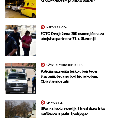
osobe: "Život im je visio o koncu"
NAKON SUKOBA
FOTO Ovo je žena (36) osumnjičena za
ubojstvo partnera (71) u Slavoniji
UŽAS U SLAVONSKOM BRODU
Policija razrješila teško ubojstvo u
Slavoniji: Jedan ubod bio je koban.
Objavljeni detalji
UHVAĆEN JE
Užas na istoku zemlje! Usred dana izbo
muškarca u parku i pobjegao