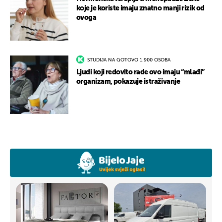
koje je koriste imaju znatno manji rizik od
ovoga
STUDIJA NA GOTOVO 1.900 OSOBA
Ljudi koji redovito rade ovo imaju “mlađi”
organizam, pokazuje istraživanje