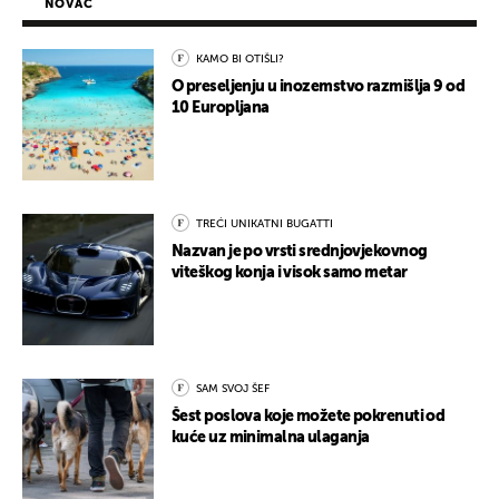
NOVAC
KAMO BI OTIŠLI?
O preseljenju u inozemstvo razmišlja 9 od
10 Europljana
TREĆI UNIKATNI BUGATTI
Nazvan je po vrsti srednjovjekovnog
viteškog konja i visok samo metar
SAM SVOJ ŠEF
Šest poslova koje možete pokrenuti od
kuće uz minimalna ulaganja