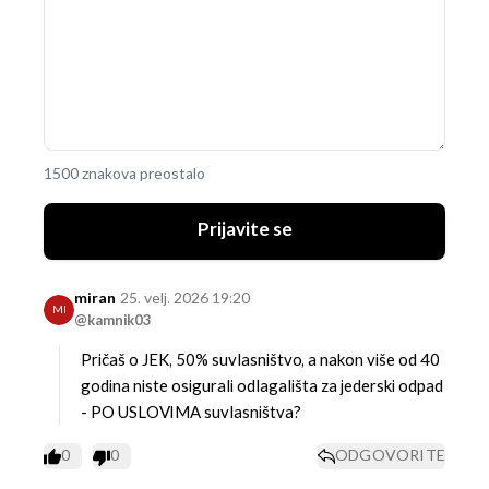
1500 znakova preostalo
Prijavite se
miran
25. velj. 2026 19:20
MI
@kamnik03
Pričaš o JEK, 50% suvlasništvo, a nakon više od 40
godina niste osigurali odlagališta za jederski odpad
- PO USLOVIMA suvlasništva?
0
0
ODGOVORITE