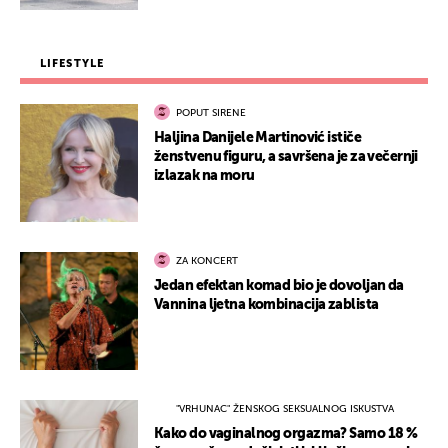
LIFESTYLE
POPUT SIRENE
Haljina Danijele Martinović ističe
ženstvenu figuru, a savršena je za večernji
izlazak na moru
ZA KONCERT
Jedan efektan komad bio je dovoljan da
Vannina ljetna kombinacija zablista
"VRHUNAC" ŽENSKOG SEKSUALNOG ISKUSTVA
Kako do vaginalnog orgazma? Samo 18 %