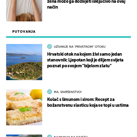
žena može ga doživjeti isključivo na ovaj
način
PUTOVANJA
UŽIVANJE NA "PRIVATNOM" OTOKU
Hrvatski otok na kojem živi samo jedan
stanovnik: Ljepotan koji je diljem svijeta
poznat po svojem "bijelom zlatu"
MA, SAVRŠENSTVO!
Kolač s limunom i sirom: Recept za
božanstvenu slasticu koja se topi u ustima