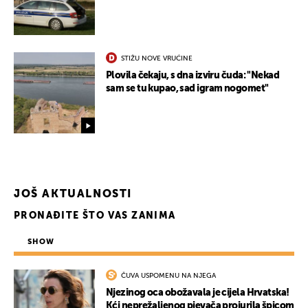
STIŽU NOVE VRUĆINE
Plovila čekaju, s dna izviru čuda: "Nekad
sam se tu kupao, sad igram nogomet"
JOŠ AKTUALNOSTI
PRONAĐITE ŠTO VAS ZANIMA
SHOW
ČUVA USPOMENU NA NJEGA
Njezinog oca obožavala je cijela Hrvatska!
Kći neprežaljenog pjevača projurila špicom