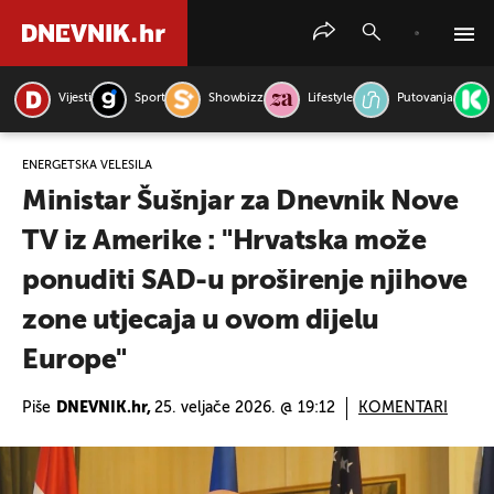
Vijesti
Sport
Showbizz
Lifestyle
Putovanja
PRETRAŽITE VIJESTI
ENERGETSKA VELESILA
Ministar Šušnjar za Dnevnik Nove
TV iz Amerike : "Hrvatska može
ponuditi SAD-u proširenje njihove
zone utjecaja u ovom dijelu
Europe"
Piše
DNEVNIK.hr,
25. veljače 2026. @ 19:12
KOMENTARI