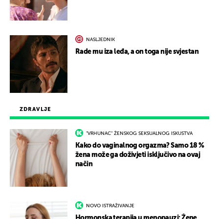
NASLJEDNIK
Rade mu iza leđa, a on toga nije svjestan
ZDRAVLJE
"VRHUNAC" ŽENSKOG SEKSUALNOG ISKUSTVA
Kako do vaginalnog orgazma? Samo 18 %
žena može ga doživjeti isključivo na ovaj
način
NOVO ISTRAŽIVANJE
Hormonska terapija u menopauzi: Žene