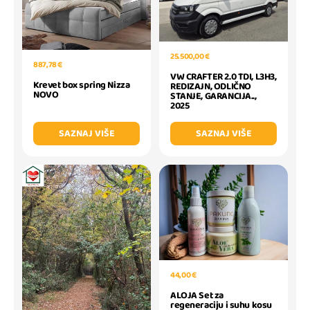
25.500,00 €
887,78 €
VW CRAFTER 2.0 TDI, L3H3,
Krevet box spring Nizza
REDIZAJN, ODLIČNO
NOVO
STANJE, GARANCIJA..,
2025
SAZNAJ VIŠE
SAZNAJ VIŠE
44,00 €
ALOJA Set za
regeneraciju i suhu kosu