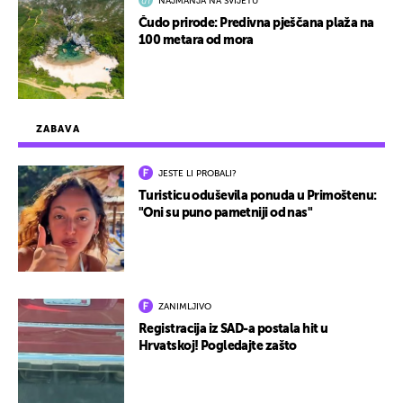
NAJMANJA NA SVIJETU
Čudo prirode: Predivna pješčana plaža na
100 metara od mora
ZABAVA
JESTE LI PROBALI?
Turisticu oduševila ponuda u Primoštenu:
"Oni su puno pametniji od nas"
ZANIMLJIVO
Registracija iz SAD-a postala hit u
Hrvatskoj! Pogledajte zašto