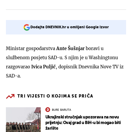
Dodajte DNEVNIK.hr u omiljeni Google izvor
Ministar gospodarstva
Ante Šušnjar
boravi u
službenom posjetu SAD-u. S njim je u Washingtonu
razgovarao
Ivica Puljić
, dopisnik Dnevnika Nove TV iz
SAD-a.
TRI VIJESTI O KOJIMA SE PRIČA
BURE BARUTA
Ukrajinski stručnjak upozorava na novu
prijetnju: Ovaj grad u BiH-u bi mogao biti
žarište