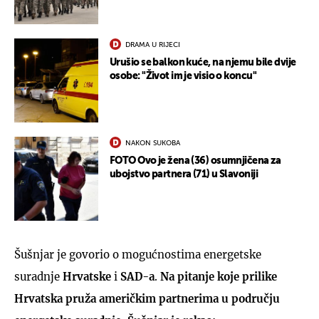
DRAMA U RIJECI
Urušio se balkon kuće, na njemu bile dvije
osobe: "Život im je visio o koncu"
NAKON SUKOBA
FOTO Ovo je žena (36) osumnjičena za
ubojstvo partnera (71) u Slavoniji
Šušnjar je govorio o mogućnostima energetske
suradnje
Hrvatske
i
SAD-a
.
Na pitanje koje prilike
Hrvatska pruža američkim partnerima u području