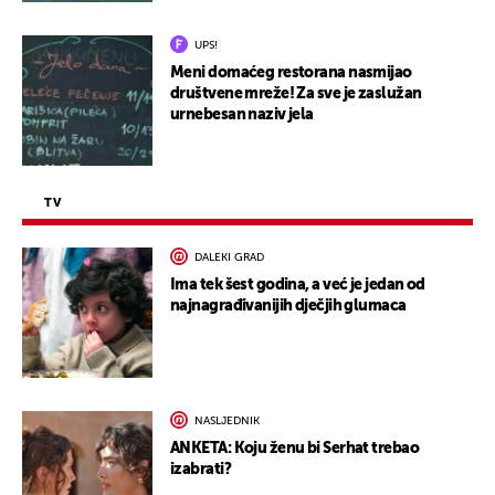
UPS!
Meni domaćeg restorana nasmijao
društvene mreže! Za sve je zaslužan
urnebesan naziv jela
TV
DALEKI GRAD
Ima tek šest godina, a već je jedan od
najnagrađivanijih dječjih glumaca
NASLJEDNIK
ANKETA: Koju ženu bi Serhat trebao
izabrati?