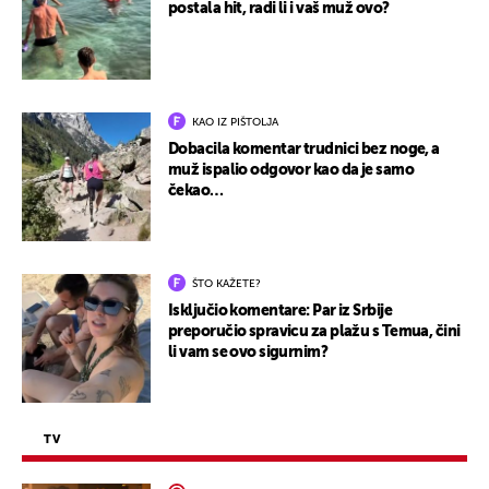
postala hit, radi li i vaš muž ovo?
KAO IZ PIŠTOLJA
Dobacila komentar trudnici bez noge, a
muž ispalio odgovor kao da je samo
čekao…
ŠTO KAŽETE?
Isključio komentare: Par iz Srbije
preporučio spravicu za plažu s Temua, čini
li vam se ovo sigurnim?
TV