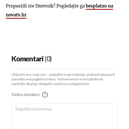
Propustili ste Dnevnik? Pogledajte ga
besplatno na
novatv.hr
Komentari
(0)
Uključite se u raspravu – podijelite svoje mišljenje, postavite pitanja ili
ponudite svoj pogled na temu. Vaš komentar može potaknuti
zanimljiv dijalog i obogatiti zajednicu našeg portala.
Važna obavijest
!