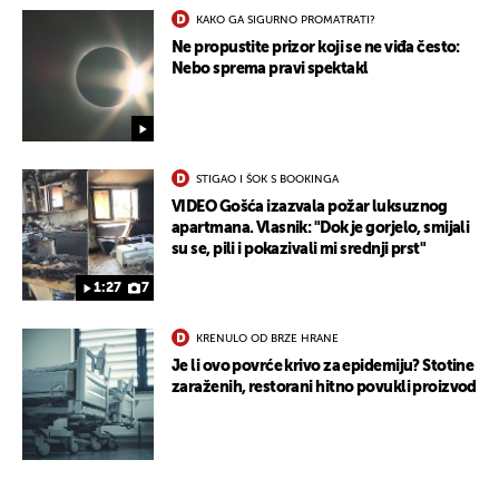
KAKO GA SIGURNO PROMATRATI?
Ne propustite prizor koji se ne viđa često:
Nebo sprema pravi spektakl
STIGAO I ŠOK S BOOKINGA
VIDEO Gošća izazvala požar luksuznog
apartmana. Vlasnik: "Dok je gorjelo, smijali
su se, pili i pokazivali mi srednji prst"
1:27
7
KRENULO OD BRZE HRANE
Je li ovo povrće krivo za epidemiju? Stotine
zaraženih, restorani hitno povukli proizvod