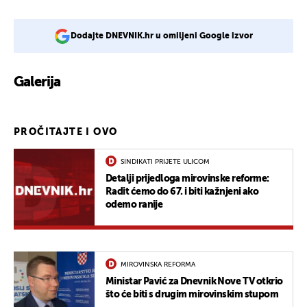
Dodajte DNEVNIK.hr u omiljeni Google izvor
Galerija
PROČITAJTE I OVO
SINDIKATI PRIJETE ULICOM
Detalji prijedloga mirovinske reforme:
Radit ćemo do 67. i biti kažnjeni ako
odemo ranije
MIROVINSKA REFORMA
Ministar Pavić za Dnevnik Nove TV otkrio
što će biti s drugim mirovinskim stupom