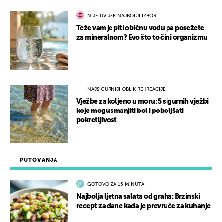
NIJE UVIJEK NAJBOLJI IZBOR
Teže vam je piti običnu vodu pa posežete
za mineralnom? Evo što to čini organizmu
NAJSIGURNIJI OBLIK REKREACIJE
Vježbe za koljeno u moru: 5 sigurnih vježbi
koje mogu smanjiti bol i poboljšati
pokretljivost
PUTOVANJA
GOTOVO ZA 15 MINUTA
Najbolja ljetna salata od graha: Brzinski
recept za dane kada je prevruće za kuhanje