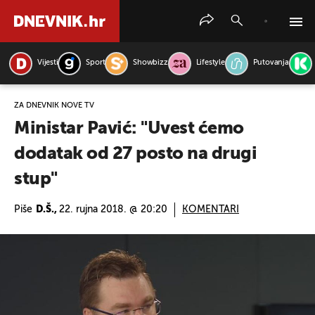
Vijesti
Sport
Showbizz
Lifestyle
Putovanja
PRETRAŽITE VIJESTI
ZA DNEVNIK NOVE TV
Ministar Pavić: "Uvest ćemo
dodatak od 27 posto na drugi
stup"
Piše
D.Š.,
22. rujna 2018. @ 20:20
KOMENTARI