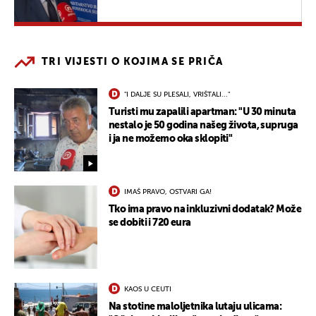
TRI VIJESTI O KOJIMA SE PRIČA
"I DALJE SU PLESALI, VRIŠTALI..."
Turisti mu zapalili apartman: "U 30 minuta
nestalo je 50 godina našeg života, supruga
i ja ne možemo oka sklopiti"
IMAŠ PRAVO, OSTVARI GA!
Tko ima pravo na inkluzivni dodatak? Može
se dobiti i 720 eura
KAOS U CEUTI
Na stotine maloljetnika lutaju ulicama: