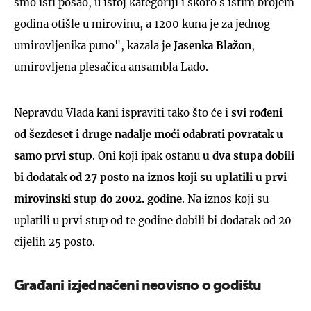
smo isti posao, u istoj kategoriji i skoro s istim brojem
godina otišle u mirovinu, a 1200 kuna je za jednog
umirovljenika puno", kazala je
Jasenka Blažon
,
umirovljena plesačica ansambla Lado.
Nepravdu Vlada kani ispraviti tako što će i
svi rođeni
od šezdeset i druge nadalje moći odabrati povratak u
samo prvi stup
. Oni koji ipak ostanu
u dva stupa dobili
bi dodatak od 27 posto na iznos koji su uplatili u prvi
mirovinski stup do 2002. godine
. Na iznos koji su
uplatili u prvi stup od te godine dobili bi dodatak od 20
cijelih 25 posto.
Građani izjednačeni neovisno o godištu