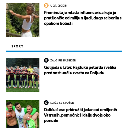
U 27. GODINI
Preminula je mlada influencerica koju je
pratilo više od milijun ljudi, dugo se borila s
opakom bolesti
SPORT
ŽALGIRIS RAZBIJEN
Golijada u Litvi: Hajduku petarda i velika
prednost uoči uzvrata na Poljudu
SLAŽE SE STOŽER
Daliću će se pridružiti jedan od omiljenih
Vatrenih, pomoćnici i dalje dvoje oko
ponude