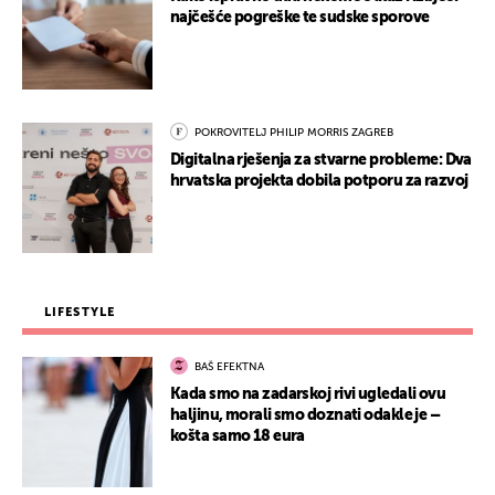
najčešće pogreške te sudske sporove
POKROVITELJ PHILIP MORRIS ZAGREB
Digitalna rješenja za stvarne probleme: Dva
hrvatska projekta dobila potporu za razvoj
LIFESTYLE
BAŠ EFEKTNA
Kada smo na zadarskoj rivi ugledali ovu
haljinu, morali smo doznati odakle je –
košta samo 18 eura