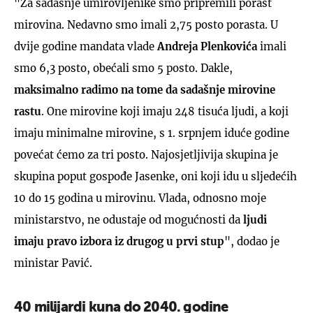
"Za sadašnje umirovljenike smo pripremili porast
mirovina. Nedavno smo imali 2,75 posto porasta. U
dvije godine mandata vlade
Andreja Plenkovića
imali
smo 6,3 posto, obećali smo 5 posto. Dakle,
maksimalno radimo na tome da sadašnje mirovine
rastu
. One mirovine koji imaju 248 tisuća ljudi, a koji
imaju minimalne mirovine, s 1. srpnjem iduće godine
povećat ćemo za tri posto. Najosjetljivija skupina je
skupina poput gospođe Jasenke, oni koji idu u sljedećih
10 do 15 godina u mirovinu. Vlada, odnosno moje
ministarstvo, ne odustaje od mogućnosti da
ljudi
imaju pravo izbora iz drugog u prvi stup
", dodao je
ministar Pavić.
40 milijardi kuna do 2040. godine