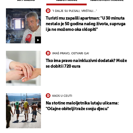
"I DALJE SU PLESALI, VRIŠTALI..."
Turisti mu zapalili apartman: "U 30 minuta
nestalo je 50 godina našeg života, supruga
i ja ne možemo oka sklopiti"
IMAŠ PRAVO, OSTVARI GA!
Tko ima pravo na inkluzivni dodatak? Može
se dobiti i 720 eura
KAOS U CEUTI
Na stotine maloljetnika lutaju ulicama:
"Očajne obitelji traže svoju djecu"