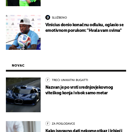
SLUŽBENO
Vinicius donio konačnu odluku, oglasio se
emotivnom porukom: "Hvala vam svima"
NOVAC
TREĆI UNIKATNI BUGATTI
Nazvan je po vrsti srednjovjekovnog
viteškog konja i visok samo metar
ZA POSLODAVCE
Kako ispravno dati nekome otkaz i izbjeći