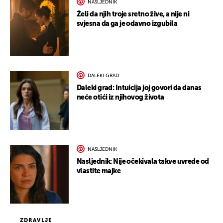
NASLJEDNIK
Želi da njih troje sretno žive, a nije ni
svjesna da ga je odavno izgubila
DALEKI GRAD
Daleki grad: Intuicija joj govori da danas
neće otići iz njihovog života
NASLJEDNIK
Nasljednik: Nije očekivala takve uvrede od
vlastite majke
ZDRAVLJE