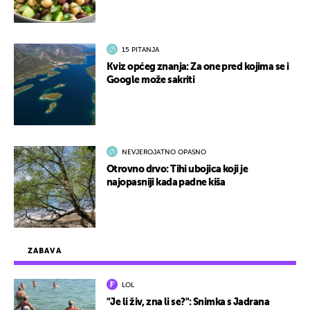
15 PITANJA
Kviz općeg znanja: Za one pred kojima se i
Google može sakriti
NEVJEROJATNO OPASNO
Otrovno drvo: Tihi ubojica koji je
najopasniji kada padne kiša
ZABAVA
LOL
"Je li živ, zna li se?": Snimka s Jadrana