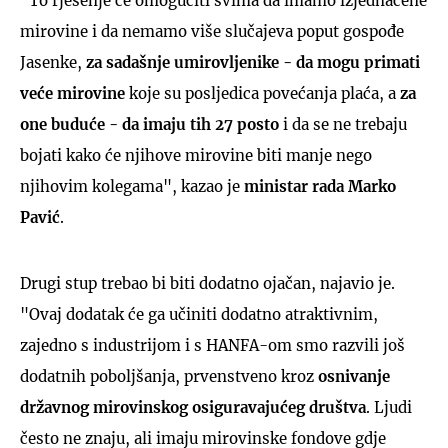
"To rješenje će omogućiti svima da imamo izjednačene
mirovine i da nemamo više slučajeva poput gospođe
Jasenke,
za sadašnje umirovljenike - da mogu primati
veće mirovine
koje su posljedica povećanja plaća, a
za
one buduće - da imaju tih 27 posto
i da se ne trebaju
bojati kako će njihove mirovine biti manje nego
njihovim kolegama", kazao je
ministar rada Marko
Pavić
.
Drugi stup trebao bi biti dodatno ojačan, najavio je.
"Ovaj dodatak će ga učiniti dodatno atraktivnim,
zajedno s industrijom i s HANFA-om smo razvili još
dodatnih poboljšanja, prvenstveno kroz
osnivanje
državnog mirovinskog osiguravajućeg društva
. Ljudi
često ne znaju, ali imaju mirovinske fondove gdje