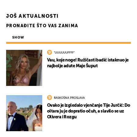
JOŠ AKTUALNOSTI
PRONAĐITE ŠTO VAS ZANIMA
SHOW
"UUUUUUFFFF"
Vau, koje noge! Ružičasti badić istaknuo je
najbolje adute Maje Šuput
RASKOŠNA PROSLAVA
Ovako je izgledalo vjenčanje Tije Jurčić: Do
oltara ju je dopratio očuh, a slavilo se uz
Olivera i Rozgu