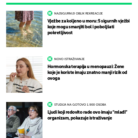
NAJSIGURNIJI OBLIK REKREACIJE
Vježbe za koljeno u moru: 5 sigurnih vježbi
koje mogu smanjiti bol i poboljšati
pokretljivost
NOVO ISTRAŽIVANJE
Hormonska terapija u menopauzi: Žene
koje je koriste imaju znatno manji rizik od
ovoga
STUDIJA NA GOTOVO 1.900 OSOBA
Ljudi koji redovito rade ovo imaju “mlađi”
organizam, pokazuje istraživanje