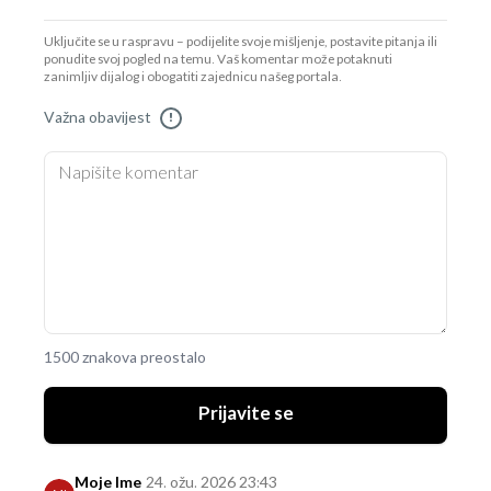
Uključite se u raspravu – podijelite svoje mišljenje, postavite pitanja ili
ponudite svoj pogled na temu. Vaš komentar može potaknuti
zanimljiv dijalog i obogatiti zajednicu našeg portala.
Važna obavijest
!
1500 znakova preostalo
Prijavite se
Moje Ime
24. ožu. 2026 23:43