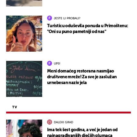
JESTE LI PROBALI?
Turisticu oduševila ponuda u Primoštenu:
"Oni su puno pametniji od nas"
UPS!
Meni domaćeg restorana nasmijao
društvene mreže! Za sve je zaslužan
urnebesan naziv jela
TV
DALEKI GRAD
Ima tek šest godina, a već je jedan od
najnagrađivanijih dječjih glumaca