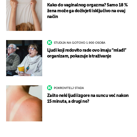
Kako do vaginalnog orgazma? Samo 18 %
žena može ga doživjeti isključivo na ovaj
način
STUDIJA NA GOTOVO 1.900 OSOBA
Ljudi koji redovito rade ovo imaju “mlađi”
organizam, pokazuje istraživanje
POKROVITELJ STADA
Zašto neki ljudi izgore na suncu već nakon
15 minuta, a drugi ne?