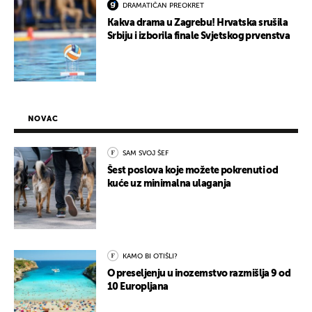
DRAMATIČAN PREOKRET
Kakva drama u Zagrebu! Hrvatska srušila
Srbiju i izborila finale Svjetskog prvenstva
NOVAC
SAM SVOJ ŠEF
Šest poslova koje možete pokrenuti od
kuće uz minimalna ulaganja
KAMO BI OTIŠLI?
O preseljenju u inozemstvo razmišlja 9 od
10 Europljana