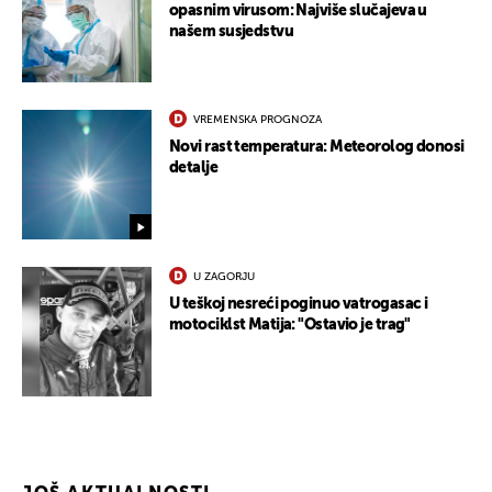
opasnim virusom: Najviše slučajeva u
našem susjedstvu
UKLJUČITE NOTIFIKACIJE
VREMENSKA PROGNOZA
Novi rast temperatura: Meteorolog donosi
detalje
U ZAGORJU
U teškoj nesreći poginuo vatrogasac i
motociklst Matija: "Ostavio je trag"