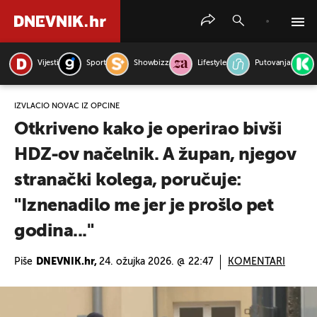
Vijesti
Sport
Showbizz
Lifestyle
Putovanja
PRETRAŽITE VIJESTI
IZVLAČIO NOVAC IZ OPĆINE
Otkriveno kako je operirao bivši
HDZ-ov načelnik. A župan, njegov
stranački kolega, poručuje:
"Iznenadilo me jer je prošlo pet
godina..."
Piše
DNEVNIK.hr,
24. ožujka 2026. @ 22:47
KOMENTARI