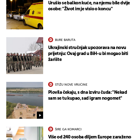
Urušio se balkon kuće, na njemu bile dvije
osobe: "Život im je visio o koncu"
BURE BARUTA
Ukrajinski stručnjak upozorava na novu
prijetnju: Ovaj grad u BiH-u bi mogao biti
žarište
STIŽU NOVE VRUĆINE
Plovila čekaju, s dna izviru čuda: "Nekad
sam se tu kupao, sad igram nogomet"
ŠIRE GA KOMARCI
Više od 240 osoba diljem Europe zaraženo