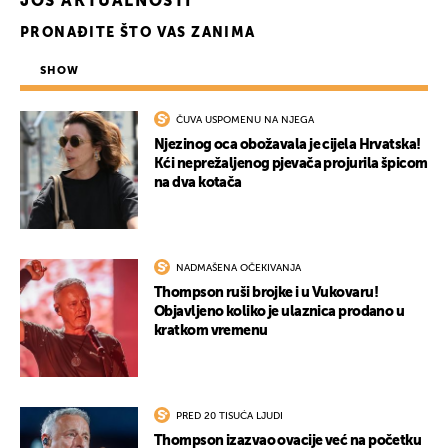
JOŠ AKTUALNOSTI
PRONAĐITE ŠTO VAS ZANIMA
SHOW
ČUVA USPOMENU NA NJEGA
Njezinog oca obožavala je cijela Hrvatska!
Kći neprežaljenog pjevača projurila špicom
na dva kotača
NADMAŠENA OČEKIVANJA
Thompson ruši brojke i u Vukovaru!
Objavljeno koliko je ulaznica prodano u
kratkom vremenu
PRED 20 TISUĆA LJUDI
Thompson izazvao ovacije već na početku