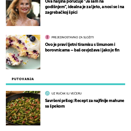
Ova haljina poručuje “Ja sam na
godišnjem”, idealna je za ljeto, a nosi se i na
zagrebačkoj špici
PREJEDNOSTAVNO ZA SLOŽITI
Ovo je pravi ljetni tiramisu s limunom i
borovnicama – baš osvježava i jako je fin
PUTOVANJA
UZ RUČAK ILI VEČERU
Savršeni prilog: Recept za najfinije mahune
sa špekom