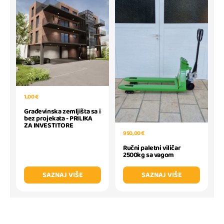
1,00 €
Građevinska zemljišta sa i
bez projekata - PRILIKA
ZA INVESTITORE
950,00 €
Ručni paletni viličar
2500kg sa vagom
SAZNAJ VIŠE
SAZNAJ VIŠE