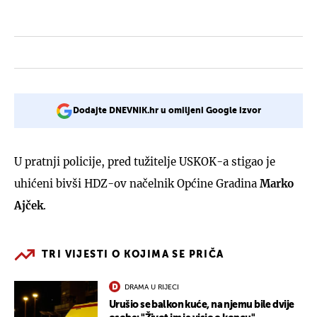
Dodajte DNEVNIK.hr u omiljeni Google izvor
U pratnji policije, pred tužitelje USKOK-a stigao je
uhićeni bivši HDZ-ov načelnik Općine Gradina
Marko
Ajček
.
TRI VIJESTI O KOJIMA SE PRIČA
DRAMA U RIJECI
Urušio se balkon kuće, na njemu bile dvije