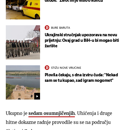
osobe: "Život im je visio o koncu"
BURE BARUTA
Ukrajinski stručnjak upozorava na novu
prijetnju: Ovaj grad u BiH-u bi mogao biti
žarište
STIŽU NOVE VRUĆINE
Plovila čekaju, s dna izviru čuda: "Nekad
sam se tu kupao, sad igram nogomet"
Ukupno je
sedam osumnjičenjih
. Uhićenja i druge
hitne dokazne radnje provodile su se na području