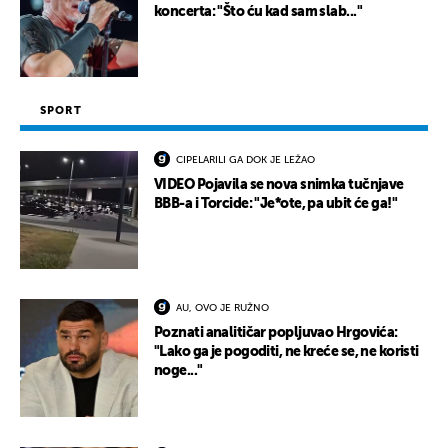
koncerta: "Što ću kad sam slab..."
SPORT
CIPELARILI GA DOK JE LEŽAO
VIDEO Pojavila se nova snimka tučnjave
BBB-a i Torcide: "Je*ote, pa ubit će ga!"
AU, OVO JE RUŽNO
Poznati analitičar popljuvao Hrgovića:
"Lako ga je pogoditi, ne kreće se, ne koristi
noge..."