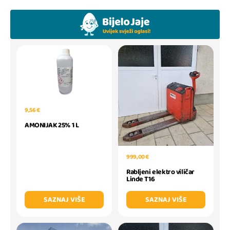
9,56 €
AMONIJAK 25% 1 L
999,00 €
Rabljeni elektro viličar
Linde T16
SAZNAJ VIŠE
SAZNAJ VIŠE