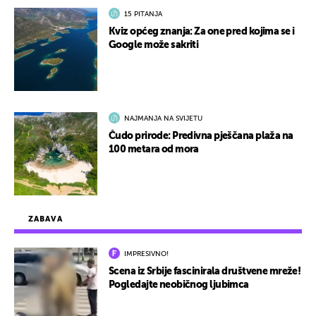
15 PITANJA
Kviz općeg znanja: Za one pred kojima se i
Google može sakriti
NAJMANJA NA SVIJETU
Čudo prirode: Predivna pješčana plaža na
100 metara od mora
ZABAVA
IMPRESIVNO!
Scena iz Srbije fascinirala društvene mreže!
Pogledajte neobičnog ljubimca