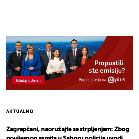
AKTUALNO
Zagrepčani, naoružajte se strpljenjem: Zbog
povijesnog samita u Saboru policija uvodi