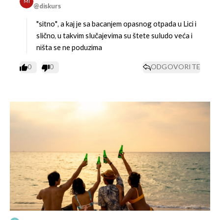
MI
@diskurs
"sitno", a kaj je sa bacanjem opasnog otpada u Lici i
slično, u takvim slučajevima su štete suludo veća i
ništa se ne poduzima
0
0
ODGOVORITE