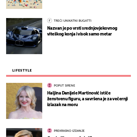
TREĆI UNIKATNI BUGATTI
Nazvan je po vrsti srednjovjekovnog
viteškog konja i visok samo metar
LIFESTYLE
POPUT SIRENE
Haljina Danijele Martinović ističe
ženstvenu figuru, a savršena je za večernji
izlazak na moru
PREKRASNO IZDANJE