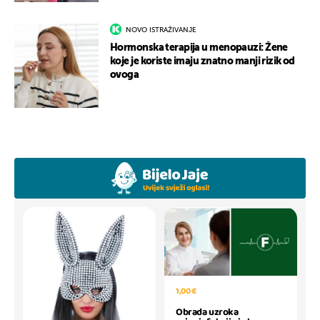
NOVO ISTRAŽIVANJE
Hormonska terapija u menopauzi: Žene
koje je koriste imaju znatno manji rizik od
ovoga
1,00 €
Obrada uzroka