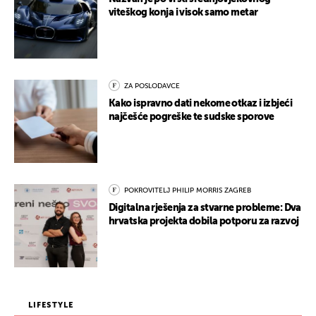
viteškog konja i visok samo metar
ZA POSLODAVCE
Kako ispravno dati nekome otkaz i izbjeći
najčešće pogreške te sudske sporove
POKROVITELJ PHILIP MORRIS ZAGREB
Digitalna rješenja za stvarne probleme: Dva
hrvatska projekta dobila potporu za razvoj
LIFESTYLE