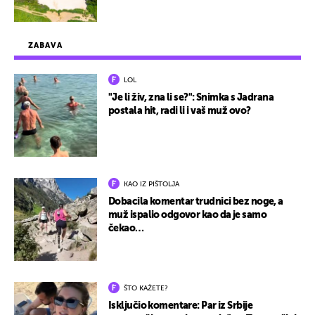
ZABAVA
LOL
"Je li živ, zna li se?": Snimka s Jadrana
postala hit, radi li i vaš muž ovo?
KAO IZ PIŠTOLJA
Dobacila komentar trudnici bez noge, a
muž ispalio odgovor kao da je samo
čekao…
ŠTO KAŽETE?
Isključio komentare: Par iz Srbije