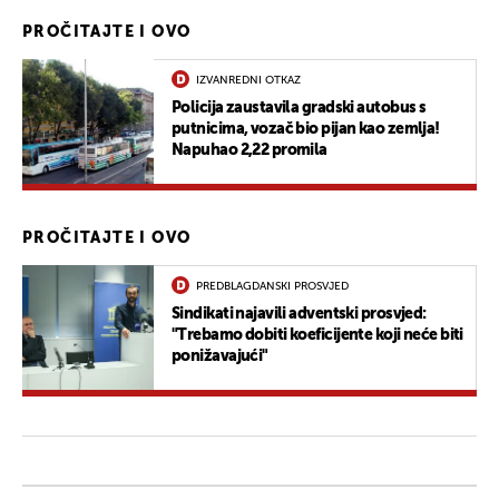
PROČITAJTE I OVO
IZVANREDNI OTKAZ
Policija zaustavila gradski autobus s
putnicima, vozač bio pijan kao zemlja!
Napuhao 2,22 promila
PROČITAJTE I OVO
PREDBLAGDANSKI PROSVJED
Sindikati najavili adventski prosvjed:
"Trebamo dobiti koeficijente koji neće biti
ponižavajući"