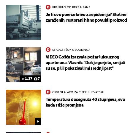
KRENULO OD BRZE HRANE
Je li ovo povrće krivo za epidemiju? Stotine
zaraženih, restorani hitno povukli proizvod
UKLJUČITE NOTIFIKACIJE
STIGAO I ŠOK S BOOKINGA
VIDEO Gošća izazvala požar luksuznog
apartmana. Vlasnik: "Dok je gorjelo, smijali
su se, pili i pokazivali mi srednji prst"
1:27
7
CRVENI ALARM ZA CIJELU HRVATSKU
Temperatura dosegnula 40 stupnjeva, evo
kada stiže promjena