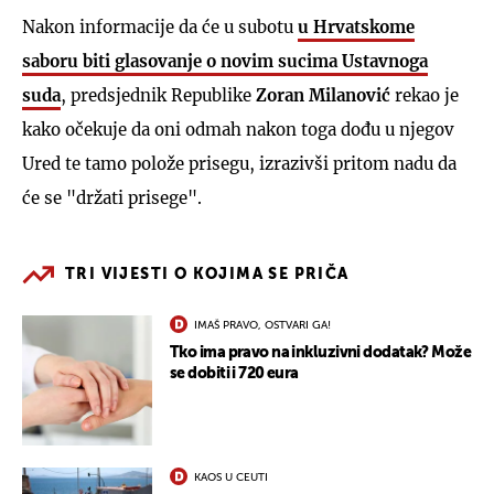
Nakon informacije da će u subotu
u Hrvatskome
saboru biti glasovanje o novim sucima Ustavnoga
suda
, predsjednik Republike
Zoran Milanović
rekao je
kako očekuje da oni odmah nakon toga dođu u njegov
Ured te tamo polože prisegu, izrazivši pritom nadu da
će se "držati prisege".
TRI VIJESTI O KOJIMA SE PRIČA
IMAŠ PRAVO, OSTVARI GA!
Tko ima pravo na inkluzivni dodatak? Može
se dobiti i 720 eura
KAOS U CEUTI