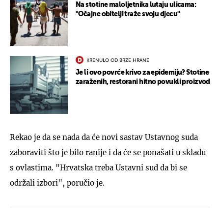
Na stotine maloljetnika lutaju ulicama:
"Očajne obitelji traže svoju djecu"
KRENULO OD BRZE HRANE
Je li ovo povrće krivo za epidemiju? Stotine
zaraženih, restorani hitno povukli proizvod
Rekao je da se nada da će novi sastav Ustavnog suda
zaboraviti što je bilo ranije i da će se ponašati u skladu
s ovlastima. "Hrvatska treba Ustavni sud da bi se
održali izbori", poručio je.