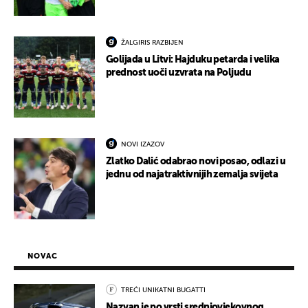
ŽALGIRIS RAZBIJEN
Golijada u Litvi: Hajduku petarda i velika
prednost uoči uzvrata na Poljudu
NOVI IZAZOV
Zlatko Dalić odabrao novi posao, odlazi u
jednu od najatraktivnijih zemalja svijeta
NOVAC
TREĆI UNIKATNI BUGATTI
Nazvan je po vrsti srednjovjekovnog