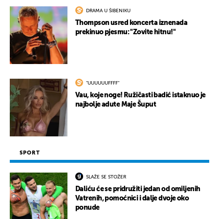
DRAMA U ŠIBENIKU
Thompson usred koncerta iznenada
prekinuo pjesmu: "Zovite hitnu!"
"UUUUUUFFFF"
Vau, koje noge! Ružičasti badić istaknuo je
najbolje adute Maje Šuput
SPORT
SLAŽE SE STOŽER
Daliću će se pridružiti jedan od omiljenih
Vatrenih, pomoćnici i dalje dvoje oko
ponude