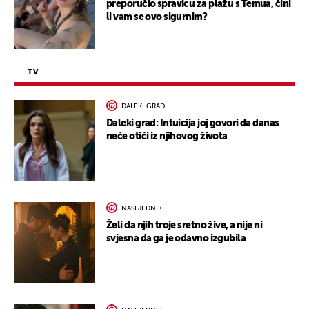
preporučio spravicu za plažu s Temua, čini
li vam se ovo sigurnim?
TV
DALEKI GRAD
Daleki grad: Intuicija joj govori da danas
neće otići iz njihovog života
NASLJEDNIK
Želi da njih troje sretno žive, a nije ni
svjesna da ga je odavno izgubila