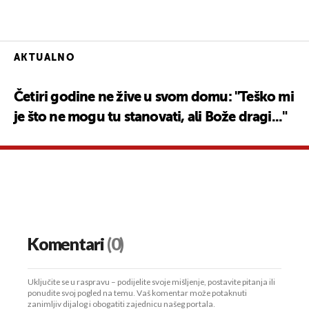
AKTUALNO
Četiri godine ne žive u svom domu: "Teško mi
je što ne mogu tu stanovati, ali Bože dragi..."
Komentari
(0)
Uključite se u raspravu – podijelite svoje mišljenje, postavite pitanja ili
ponudite svoj pogled na temu. Vaš komentar može potaknuti
zanimljiv dijalog i obogatiti zajednicu našeg portala.