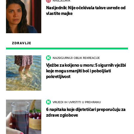
NASLJEDNIK
Nasljednik: Nije očekivala takve uvrede od
vlastite majke
ZDRAVLJE
NAJSIGURNIJI OBLIK REKREACIJE
Vježbe za koljeno u moru: 5 sigurnih vježbi
koje mogu smanjiti bol i poboljšati
pokretljivost
VRIJEDI IH UVRSTITI U PREHRANU
6 napitaka koje dijetetičari preporučuju za
zdrave zglobove