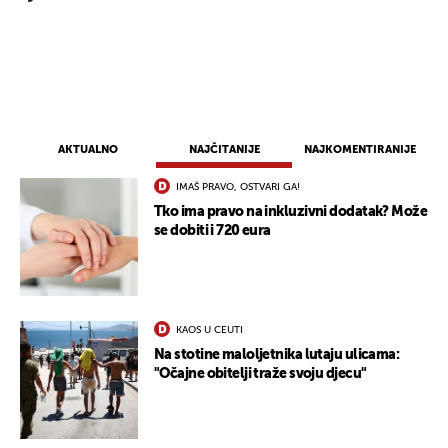
AKTUALNO
NAJČITANIJE
NAJKOMENTIRANIJE
IMAŠ PRAVO, OSTVARI GA!
Tko ima pravo na inkluzivni dodatak? Može
se dobiti i 720 eura
KAOS U CEUTI
Na stotine maloljetnika lutaju ulicama:
"Očajne obitelji traže svoju djecu"