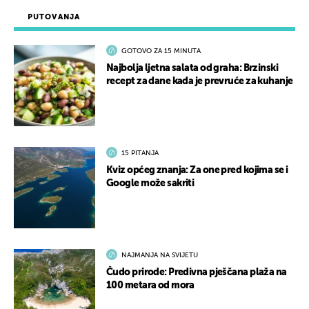
PUTOVANJA
GOTOVO ZA 15 MINUTA
Najbolja ljetna salata od graha: Brzinski
recept za dane kada je prevruće za kuhanje
15 PITANJA
Kviz općeg znanja: Za one pred kojima se i
Google može sakriti
NAJMANJA NA SVIJETU
Čudo prirode: Predivna pješčana plaža na
100 metara od mora