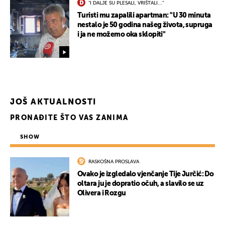
"I DALJE SU PLESALI, VRIŠTALI..."
Turisti mu zapalili apartman: "U 30 minuta
nestalo je 50 godina našeg života, supruga
i ja ne možemo oka sklopiti"
JOŠ AKTUALNOSTI
PRONAĐITE ŠTO VAS ZANIMA
SHOW
RASKOŠNA PROSLAVA
Ovako je izgledalo vjenčanje Tije Jurčić: Do
oltara ju je dopratio očuh, a slavilo se uz
Olivera i Rozgu