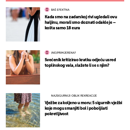
BAŠ EFEKTNA
Kada smo na zadarskoj rivi ugledali ovu
haljinu, morali smo doznati odakle je –
košta samo 18 eura
(NE)PRIMJERENA?
Svećenik kritizirao kratku odjeću usred
toplinskog vala, slažete li se s njim?
NAJSIGURNIJI OBLIK REKREACIJE
Vježbe za koljeno u moru: 5 sigurnih vježbi
koje mogu smanjiti bol i poboljšati
pokretljivost