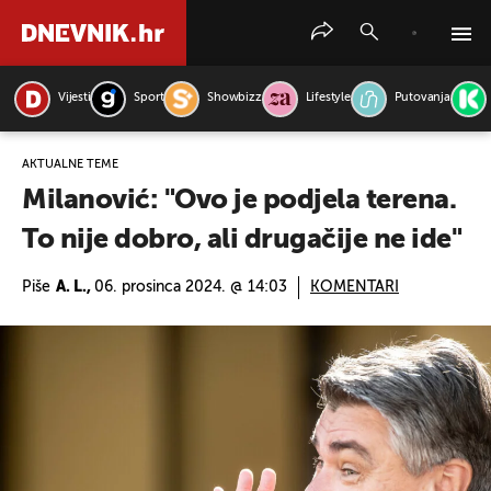
Vijesti
Sport
Showbizz
Lifestyle
Putovanja
PRETRAŽITE VIJESTI
AKTUALNE TEME
Milanović: "Ovo je podjela terena.
To nije dobro, ali drugačije ne ide"
Piše
A. L.,
06. prosinca 2024. @ 14:03
KOMENTARI