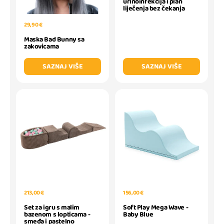
urinoinfekcija i plan
liječenja bez čekanja
29,90 €
Maska Bad Bunny sa
zakovicama
SAZNAJ VIŠE
SAZNAJ VIŠE
213,00 €
156,00 €
Set za igru s malim
Soft Play Mega Wave -
bazenom s lopticama -
Baby Blue
smeđa i pastelno