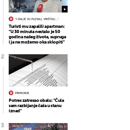
"I DALJE SU PLESALI, VRIŠTALI..."
Turisti mu zapalili apartman:
"U 30 minuta nestalo je 50
godina našeg života, supruga
i ja ne možemo oka sklopiti"
PRIMORJE
Potres zatresao obalu: "Čula
sam razbijanje čaša u stanu
iznad"