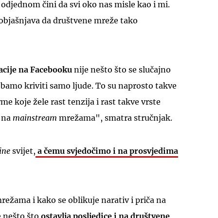
 odjednom čini da svi oko nas misle kao i mi.
objašnjava da društvene mreže tako
cije na Facebooku
nije nešto što se slučajno
rebamo kriviti samo ljude. To su naprosto takve
me koje žele rast tenzija i rast takve vrste
a na
mainstream
mrežama", smatra stručnjak.
line
svijet,
a čemu svjedočimo i na prosvjedima
ežama i kako se oblikuje narativ i priča na
 nešto što
ostavlja posljedice i na društvene