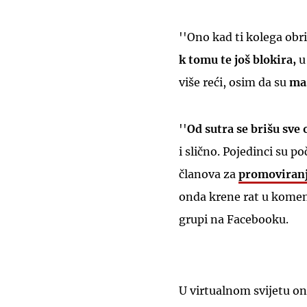
''Ono kad ti kolega obr
k tomu te još blokira,
u
više reći, osim da su
ma
''
Od sutra se brišu sve 
i slično. Pojedinci su p
članova za
promoviranje
onda krene rat u koment
grupi na Facebooku.
U virtualnom svijetu o