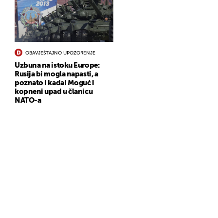
OBAVJEŠTAJNO UPOZORENJE
Uzbuna na istoku Europe:
Rusija bi mogla napasti, a
poznato i kada! Moguć i
kopneni upad u članicu
NATO-a