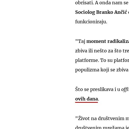
obrisati. A onda nam se
Sociolog Branko Ančić
funkcioniraju.
"Taj
moment radikaliza
zbiva ili nešto za što t
platforme. To su platfor
populizma koji se zbiv
Što se preslikava i u
off
ovih dana
.
"Život na društvenim mr
društvenim mrežama je