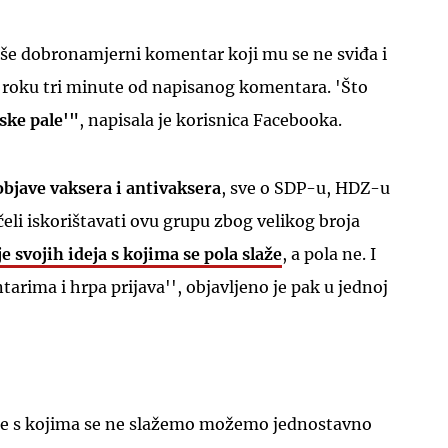
iše dobronamjerni komentar koji mu se ne sviđa i
 roku tri minute od napisanog komentara. 'Što
ske pale'"
, napisala je korisnica Facebooka.
UKLJUČITE NOTIFIKACIJE
objave vaksera i antivaksera
, sve o SDP-u, HDZ-u
očeli iskorištavati ovu grupu zbog velikog broja
 svojih ideja s kojima se pola slaže
, a pola ne. I
arima i hrpa prijava'', objavljeno je pak u jednoj
ne s kojima se ne slažemo možemo jednostavno