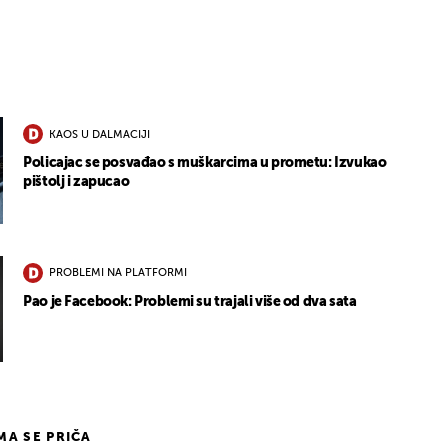
2
KAOS U DALMACIJI
Policajac se posvađao s muškarcima u prometu: Izvukao
pištolj i zapucao
PROBLEMI NA PLATFORMI
Pao je Facebook: Problemi su trajali više od dva sata
IMA SE PRIČA