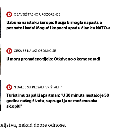
OBAVJEŠTAJNO UPOZORENJE
Uzbuna na istoku Europe: Rusija bi mogla napasti, a
poznato i kada! Moguć i kopneni upad u članicu NATO-a
ČEKA SE NALAZ OBDUKCIJE
U moru pronađeno tijelo: Otkriveno o kome se radi
"I DALJE SU PLESALI, VRIŠTALI..."
Turisti mu zapalili apartman: "U 30 minuta nestalo je 50
godina našeg života, supruga i ja ne možemo oka
sklopiti"
ateljstva, nekad dobre odnose.