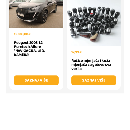
15.800,00 €
Peugeot 2008 1.2
Puretech Allure
*NAVIGACIJA, LED,
17,99 €
KAMERA*
Ručice mjenjača i koža
mjenjača za gotovo sva
vozila
SAZNAJ VIŠE
SAZNAJ VIŠE