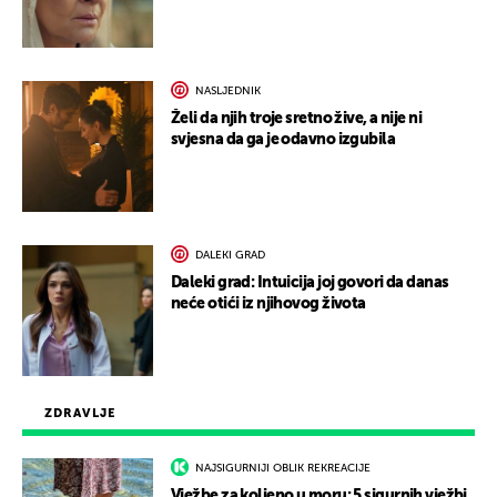
NASLJEDNIK
Želi da njih troje sretno žive, a nije ni
svjesna da ga je odavno izgubila
DALEKI GRAD
Daleki grad: Intuicija joj govori da danas
neće otići iz njihovog života
ZDRAVLJE
NAJSIGURNIJI OBLIK REKREACIJE
Vježbe za koljeno u moru: 5 sigurnih vježbi