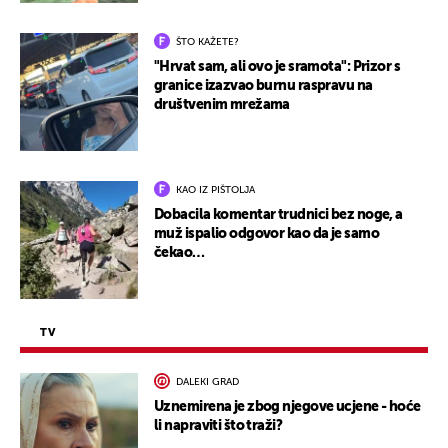
ŠTO KAŽETE?
"Hrvat sam, ali ovo je sramota": Prizor s
granice izazvao burnu raspravu na
društvenim mrežama
KAO IZ PIŠTOLJA
Dobacila komentar trudnici bez noge, a
muž ispalio odgovor kao da je samo
čekao…
TV
DALEKI GRAD
Uznemirena je zbog njegove ucjene - hoće
li napraviti što traži?