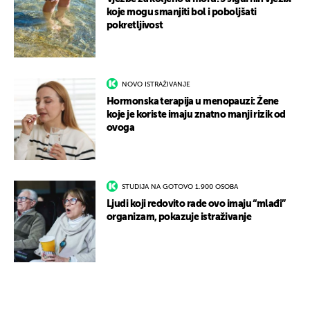
koje mogu smanjiti bol i poboljšati
pokretljivost
NOVO ISTRAŽIVANJE
Hormonska terapija u menopauzi: Žene
koje je koriste imaju znatno manji rizik od
ovoga
STUDIJA NA GOTOVO 1.900 OSOBA
Ljudi koji redovito rade ovo imaju “mlađi”
organizam, pokazuje istraživanje