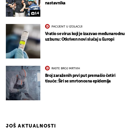
nastavnika
14
PACIJENT U IZOLACIJI
Vratio se virus koji je izazvao međunarodnu
uzbunu: Otkriven novi slučaj u Europi
UKLJUČITE NOTIFIKACIJE
RASTE BROJ MRTVIH
Broj zaraženih prvi put premašio četiri
tisuće: Širi se smrtonosna epidemija
JOŠ AKTUALNOSTI