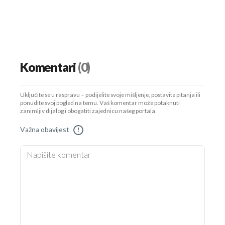
Komentari
(0)
Uključite se u raspravu – podijelite svoje mišljenje, postavite pitanja ili
ponudite svoj pogled na temu. Vaš komentar može potaknuti
zanimljiv dijalog i obogatiti zajednicu našeg portala.
Važna obavijest
!