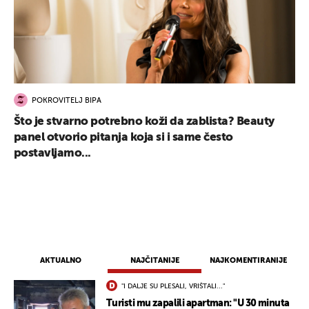
POKROVITELJ BIPA
Što je stvarno potrebno koži da zablista? Beauty
panel otvorio pitanja koja si i same često
postavljamo...
AKTUALNO
NAJČITANIJE
NAJKOMENTIRANIJE
"I DALJE SU PLESALI, VRIŠTALI..."
Turisti mu zapalili apartman: "U 30 minuta