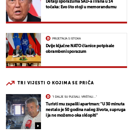
Detalji sporazuma SAD-a i Irana u 14
točaka: Evo što stoji u memorandumu
PRIJETNJA S ISTOKA
Dvije ključne NATO članice potpisale
obrambeni sporazum
TRI VIJESTI O KOJIMA SE PRIČA
"I DALJE SU PLESALI, VRIŠTALI..."
Turisti mu zapalili apartman: "U 30 minuta
nestalo je 50 godina našeg života, supruga
i ja ne možemo oka sklopiti"