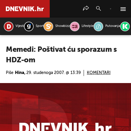
Vijesti
Sport
Showbizz
Lifestyle
Putovanja
PRETRAŽITE VIJESTI
Memedi: Poštivat ću sporazum s
HDZ-om
Piše
Hina,
29. studenoga 2007. @ 13:39
KOMENTARI