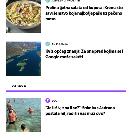
OBVEZNO PROBATI!
Prefina ljetna salata od kupusa: Kremasto
savršenstvo koje najbolje paše uz pečeno
meso
15 PITANJA
Kviz općeg znanja: Za one pred kojima se i
Google može sakriti
ZABAVA
LOL
"Je li živ, zna li se?": Snimka s Jadrana
postala hit, radi li i vaš muž ovo?