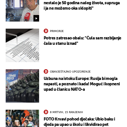
nestalo je 50 godina našeg života, supruga
i ja ne možemo oka sklopiti"
PRIMORJE
Potres zatresao obalu: "Čula sam razbijanje
čaša u stanu iznad"
OBAVJEŠTAJNO UPOZORENJE
Uzbuna na istoku Europe: Rusija bi mogla
napasti, a poznato i kada! Moguć i kopneni
upad u članicu NATO-a
8 MRTVIH, 15 RANJENIH
FOTO Krvavi pohod dječaka: Ubio baku i
djeda pa upao u školu i likvidirao pet