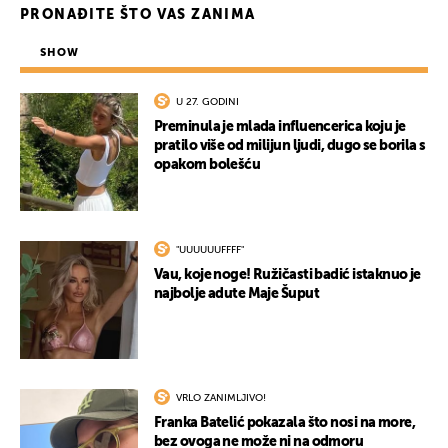
PRONAĐITE ŠTO VAS ZANIMA
SHOW
U 27. GODINI
Preminula je mlada influencerica koju je
pratilo više od milijun ljudi, dugo se borila s
opakom bolešću
"UUUUUUFFFF"
Vau, koje noge! Ružičasti badić istaknuo je
najbolje adute Maje Šuput
VRLO ZANIMLJIVO!
Franka Batelić pokazala što nosi na more,
bez ovoga ne može ni na odmoru