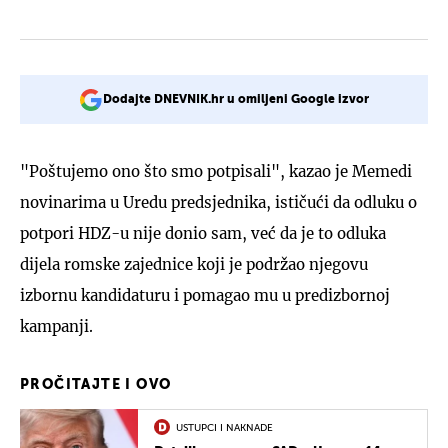
Dodajte DNEVNIK.hr u omiljeni Google izvor
"Poštujemo ono što smo potpisali", kazao je Memedi
novinarima u Uredu predsjednika, ističući da odluku o
potpori HDZ-u nije donio sam, već da je to odluka
dijela romske zajednice koji je podržao njegovu
izbornu kandidaturu i pomagao mu u predizbornoj
kampanji.
PROČITAJTE I OVO
USTUPCI I NAKNADE