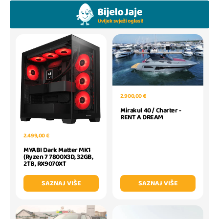
2.900,00 €
Mirakul 40 / Charter -
RENT A DREAM
2.499,00 €
MYABI Dark Matter MK1
(Ryzen 7 7800X3D, 32GB,
2TB, RX9070XT
SAZNAJ VIŠE
SAZNAJ VIŠE