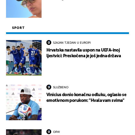
SPORT
SJAJAN TJEDAN U EUROPI
Hrvatska nastavila uspon na UEFA-inoj
ljestvici: Preskočena je još jedna država
SLUŽBENO
Vinicius donio konačnu odluku, oglasio se
emotivnom porukom: "Hvala vam svima"
OPA!