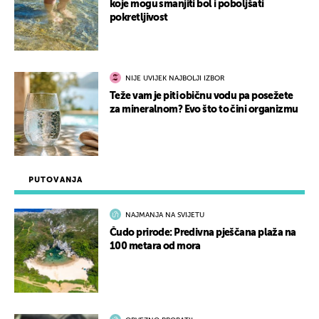
koje mogu smanjiti bol i poboljšati
pokretljivost
NIJE UVIJEK NAJBOLJI IZBOR
Teže vam je piti običnu vodu pa posežete
za mineralnom? Evo što to čini organizmu
PUTOVANJA
NAJMANJA NA SVIJETU
Čudo prirode: Predivna pješčana plaža na
100 metara od mora