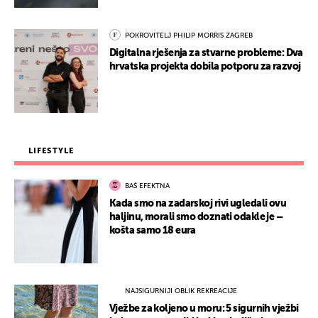
POKROVITELJ PHILIP MORRIS ZAGREB
Digitalna rješenja za stvarne probleme: Dva
hrvatska projekta dobila potporu za razvoj
LIFESTYLE
BAŠ EFEKTNA
Kada smo na zadarskoj rivi ugledali ovu
haljinu, morali smo doznati odakle je –
košta samo 18 eura
NAJSIGURNIJI OBLIK REKREACIJE
Vježbe za koljeno u moru: 5 sigurnih vježbi