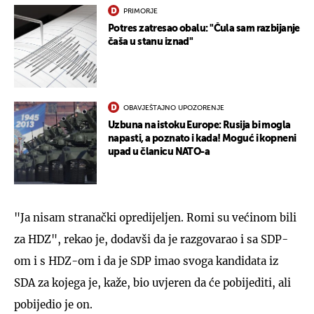
PRIMORJE
Potres zatresao obalu: "Čula sam razbijanje
čaša u stanu iznad"
OBAVJEŠTAJNO UPOZORENJE
Uzbuna na istoku Europe: Rusija bi mogla
napasti, a poznato i kada! Moguć i kopneni
upad u članicu NATO-a
"Ja nisam stranački opredijeljen. Romi su većinom bili
za HDZ", rekao je, dodavši da je razgovarao i sa SDP-
om i s HDZ-om i da je SDP imao svoga kandidata iz
SDA za kojega je, kaže, bio uvjeren da će pobijediti, ali
pobijedio je on.