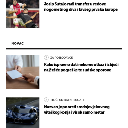
Josip Šutalo radi transfer u redove
nogometnog diva i bivšeg prvaka Europe
NOVAC
ZA POSLODAVCE
Kako ispravno dati nekome otkaz i izbjeći
najčešće pogreške te sudske sporove
TREĆI UNIKATNI BUGATTI
Nazvan je po vrsti srednjovjekovnog
viteškog konja i visok samo metar