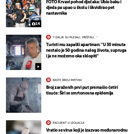
FOTO Krvavi pohod dječaka: Ubio baku i
djeda pa upao u školu i likvidirao pet
nastavnika
14
"I DALJE SU PLESALI, VRIŠTALI..."
Turisti mu zapalili apartman: "U 30 minuta
nestalo je 50 godina našeg života, supruga
i ja ne možemo oka sklopiti"
RASTE BROJ MRTVIH
Broj zaraženih prvi put premašio četiri
tisuće: Širi se smrtonosna epidemija
PACIJENT U IZOLACIJI
Vratio se virus koji je izazvao međunarodnu