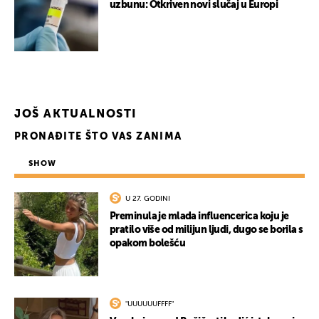
uzbunu: Otkriven novi slučaj u Europi
JOŠ AKTUALNOSTI
PRONAĐITE ŠTO VAS ZANIMA
SHOW
U 27. GODINI
Preminula je mlada influencerica koju je
pratilo više od milijun ljudi, dugo se borila s
opakom bolešću
"UUUUUUFFFF"