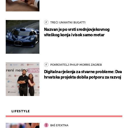
TREĆI UNIKATNI BUGATTI
Nazvan je po vrsti srednjovjekovnog
viteškog konja i visok samo metar
POKROVITELJ PHILIP MORRIS ZAGREB
Digitalna rješenja za stvarne probleme: Dva
hrvatska projekta dobila potporu za razvoj
LIFESTYLE
BAŠ EFEKTNA