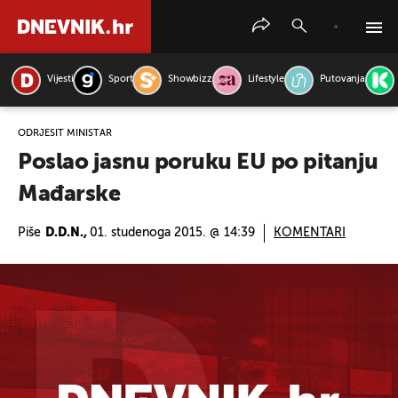
Vijesti
Sport
Showbizz
Lifestyle
Putovanja
PRETRAŽITE VIJESTI
ODRJEŠIT MINISTAR
Poslao jasnu poruku EU po pitanju
Mađarske
Piše
D.D.N.,
01. studenoga 2015. @ 14:39
KOMENTARI