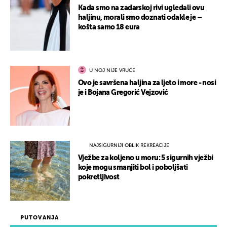
Kada smo na zadarskoj rivi ugledali ovu
haljinu, morali smo doznati odakle je –
košta samo 18 eura
U NOJ NIJE VRUĆE
Ovo je savršena haljina za ljeto i more - nosi
je i Bojana Gregorić Vejzović
NAJSIGURNIJI OBLIK REKREACIJE
Vježbe za koljeno u moru: 5 sigurnih vježbi
koje mogu smanjiti bol i poboljšati
pokretljivost
PUTOVANJA