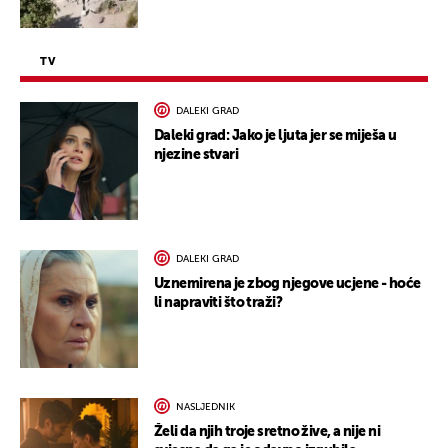
TV
DALEKI GRAD
Daleki grad: Jako je ljuta jer se miješa u
njezine stvari
DALEKI GRAD
Uznemirena je zbog njegove ucjene - hoće
li napraviti što traži?
NASLJEDNIK
Želi da njih troje sretno žive, a nije ni