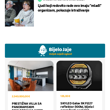
Ljudi koji redovito rade ovo imaju “mlađi”
organizam, pokazuje istraživanje
135,00 €
2.340.000,00 €
SKYLED Galax 9X FI227
PRESTIŽNA VILLA SA
reflektor (100W, bijela i
PANORAMSKIM