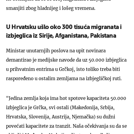
smanjiti zbog hladnijeg i lošeg vremena.
U Hrvatsku ušlo oko 300 tisuća migranata i
izbjeglica iz Sirije, Afganistana, Pakistana
Ministar unutarnjih poslova na upit novinara
demantirao je medijske navode da uz 50.000 izbjeglica
u prihvatnim entrima u Grčkoj, isto toliko treba biti
raspoređeno u ostalim zemljama na izbjegličkoj ruti.
"Jedina zemlja koja ima hot spotove kapaciteta 50.000
izbjeglica je Grčka, svi ostali (Makedonija, Srbija,
Hrvatska, Slovenija, Austrija, Njemačka) su dužni
povećati kapacitete za tranzit. Naša očekivanja su da se