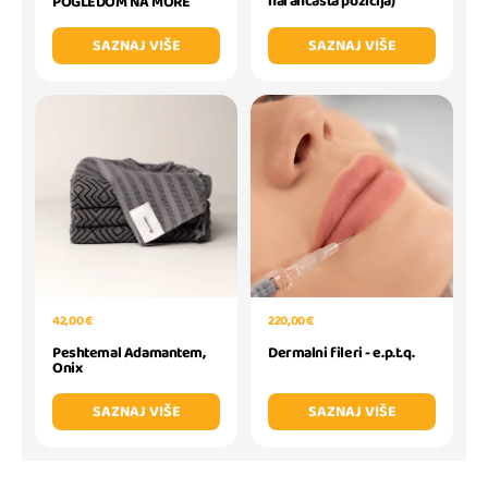
narančasta pozicija)
POGLEDOM NA MORE
SAZNAJ VIŠE
SAZNAJ VIŠE
42,00 €
220,00 €
Peshtemal Adamantem,
Dermalni fileri - e.p.t.q.
Onix
SAZNAJ VIŠE
SAZNAJ VIŠE