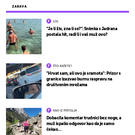
ZABAVA
LOL
"Je li živ, zna li se?": Snimka s Jadrana
postala hit, radi li i vaš muž ovo?
ŠTO KAŽETE?
"Hrvat sam, ali ovo je sramota": Prizor s
granice izazvao burnu raspravu na
društvenim mrežama
KAO IZ PIŠTOLJA
Dobacila komentar trudnici bez noge, a
muž ispalio odgovor kao da je samo
čekao…