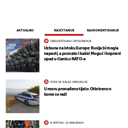
UKLJUČITE NOTIFIKACIJE
AKTUALNO
NAJČITANIJE
NAJKOMENTIRANIJE
OBAVJEŠTAJNO UPOZORENJE
Uzbuna na istoku Europe: Rusija bi mogla
napasti, a poznato i kada! Moguć i kopneni
upad u članicu NATO-a
ČEKA SE NALAZ OBDUKCIJE
U moru pronađeno tijelo: Otkriveno o
kome se radi
8 MRTVIH, 15 RANJENIH