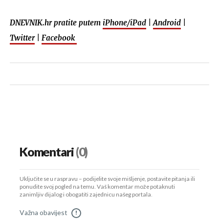
DNEVNIK.hr pratite putem
iPhone/iPad
|
Android
|
Twitter
|
Facebook
Komentari
(0)
Uključite se u raspravu – podijelite svoje mišljenje, postavite pitanja ili
ponudite svoj pogled na temu. Vaš komentar može potaknuti
zanimljiv dijalog i obogatiti zajednicu našeg portala.
Važna obavijest
!