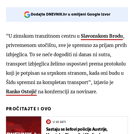
Dodajte DNEVNIK.hr u omiljeni Google izvor
"U zimskom tranzitnom centru u
Slavonskom Brodu
,
privremenom utočištu, sve je spremno za prijam prvih
izbjeglica. To se neće dogoditi ni danas ni sutra,
transport izbjeglica želimo uspostavi prema protokolu
koji je potpisan sa srpskom stranom, kada oni budu u
Šidu spremni za kompletan transport", izjavio je
Ranko Ostojić
na konfernciji za novinare.
PROČITAJTE I OVO
U 10 SATI
Sastaju se šefovi policije Austrije,