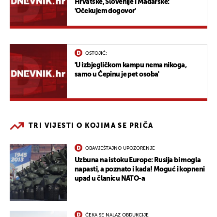
Hrvatske, Slovenije i Mađarske:
'Očekujem dogovor'
OSTOJIĆ:
'U izbjegličkom kampu nema nikoga,
samo u Čepinu je pet osoba'
TRI VIJESTI O KOJIMA SE PRIČA
OBAVJEŠTAJNO UPOZORENJE
Uzbuna na istoku Europe: Rusija bi mogla
napasti, a poznato i kada! Moguć i kopneni
upad u članicu NATO-a
ČEKA SE NALAZ OBDUKCIJE