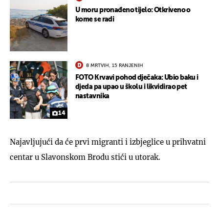
U moru pronađeno tijelo: Otkriveno o
kome se radi
8 MRTVIH, 15 RANJENIH
FOTO Krvavi pohod dječaka: Ubio baku i
djeda pa upao u školu i likvidirao pet
nastavnika
14
Najavljujući da će prvi migranti i izbjeglice u prihvatni
centar u Slavonskom Brodu stići u utorak.