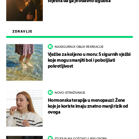
svjesna da ga je odavno izgubila
ZDRAVLJE
NAJSIGURNIJI OBLIK REKREACIJE
Vježbe za koljeno u moru: 5 sigurnih vježbi
koje mogu smanjiti bol i poboljšati
pokretljivost
NOVO ISTRAŽIVANJE
Hormonska terapija u menopauzi: Žene
koje je koriste imaju znatno manji rizik od
ovoga
STUDIJA NA GOTOVO 1.900 OSOBA