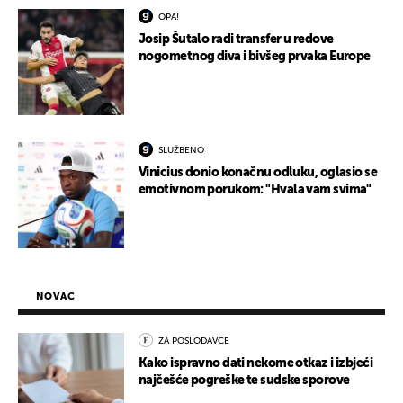
OPA!
Josip Šutalo radi transfer u redove
nogometnog diva i bivšeg prvaka Europe
SLUŽBENO
Vinicius donio konačnu odluku, oglasio se
emotivnom porukom: "Hvala vam svima"
NOVAC
ZA POSLODAVCE
Kako ispravno dati nekome otkaz i izbjeći
najčešće pogreške te sudske sporove