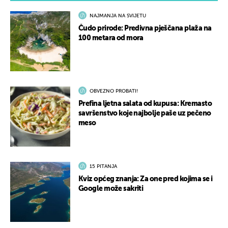
NAJMANJA NA SVIJETU
Čudo prirode: Predivna pješčana plaža na
100 metara od mora
OBVEZNO PROBATI!
Prefina ljetna salata od kupusa: Kremasto
savršenstvo koje najbolje paše uz pečeno
meso
15 PITANJA
Kviz općeg znanja: Za one pred kojima se i
Google može sakriti