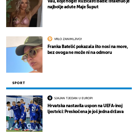
Vau, koje noge! Ružičasti badić istaknuo je
najbolje adute Maje Šuput
VRLO ZANIMLJIVO!
Franka Batelić pokazala što nosi na more,
bez ovoga ne može ni na odmoru
SPORT
SJAJAN TJEDAN U EUROPI
Hrvatska nastavila uspon na UEFA-inoj
ljestvici: Preskočena je još jedna država