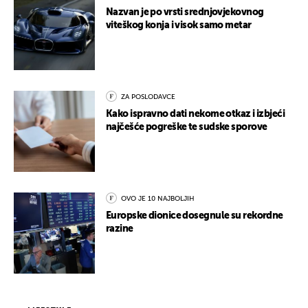
Nazvan je po vrsti srednjovjekovnog
viteškog konja i visok samo metar
ZA POSLODAVCE
Kako ispravno dati nekome otkaz i izbjeći
najčešće pogreške te sudske sporove
OVO JE 10 NAJBOLJIH
Europske dionice dosegnule su rekordne
razine