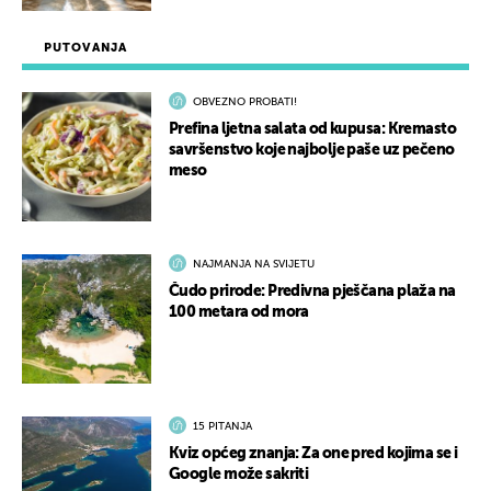
PUTOVANJA
OBVEZNO PROBATI!
Prefina ljetna salata od kupusa: Kremasto
savršenstvo koje najbolje paše uz pečeno
meso
NAJMANJA NA SVIJETU
Čudo prirode: Predivna pješčana plaža na
100 metara od mora
15 PITANJA
Kviz općeg znanja: Za one pred kojima se i
Google može sakriti