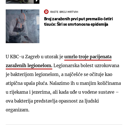
RASTE BROJ MRTVIH
Broj zaraženih prvi put premašio četiri
tisuće: Širi se smrtonosna epidemija
U KBC-u Zagreb u utorak je
umrlo troje pacijenata
zaraženih legionelom.
Legionarska bolest uzrokovana
je bakterijom legionelom, a najčešće se očituje kao
atipična upala pluća. Nalazimo ih u manjim količinama
u rijekama i jezerima, ali kada uđe u vodene sustave –
ova bakterija predstavlja opasnost za ljudski
organizam.