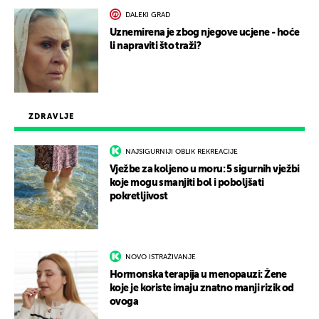
DALEKI GRAD
Uznemirena je zbog njegove ucjene - hoće
li napraviti što traži?
ZDRAVLJE
NAJSIGURNIJI OBLIK REKREACIJE
Vježbe za koljeno u moru: 5 sigurnih vježbi
koje mogu smanjiti bol i poboljšati
pokretljivost
NOVO ISTRAŽIVANJE
Hormonska terapija u menopauzi: Žene
koje je koriste imaju znatno manji rizik od
ovoga