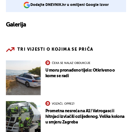
Dodajte DNEVNIK.hr u omiljeni Google izvor
Galerija
TRI VIJESTI O KOJIMA SE PRIČA
ČEKA SE NALAZ OBDUKCIJE
U moru pronađeno tijelo: Otkriveno o
kome se radi
VOZAČI, OPREZ!
Prometna nesreća na A1! Vatrogasci i
hitnjaci izvlačili ozlijeđenog. Velika kolona
u smjeru Zagreba