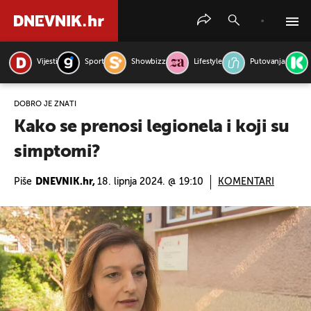
Vijesti
Sport
Showbizz
Lifestyle
Putovanja
PRETRAŽITE VIJESTI
DOBRO JE ZNATI
Kako se prenosi legionela i koji su
simptomi?
Piše
DNEVNIK.hr,
18. lipnja 2024. @ 19:10
KOMENTARI