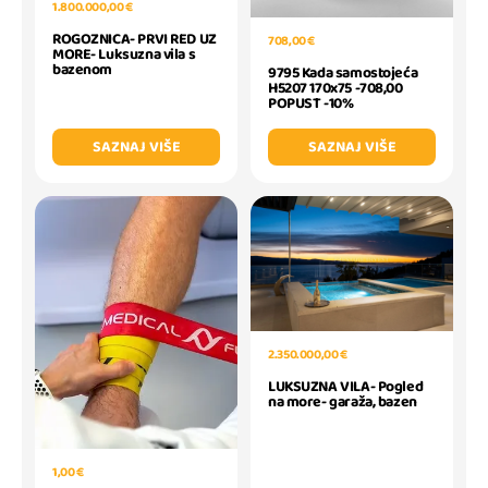
1.800.000,00 €
ROGOZNICA- PRVI RED UZ
708,00 €
MORE- Luksuzna vila s
bazenom
9795 Kada samostojeća
H5207 170x75 -708,00
POPUST -10%
SAZNAJ VIŠE
SAZNAJ VIŠE
2.350.000,00 €
LUKSUZNA VILA- Pogled
na more- garaža, bazen
1,00 €