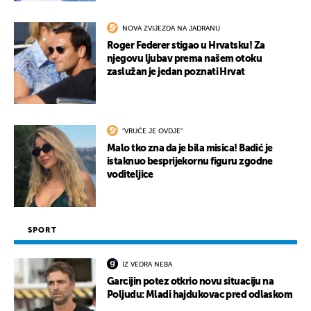
NOVA ZVIJEZDA NA JADRANU
Roger Federer stigao u Hrvatsku! Za
njegovu ljubav prema našem otoku
zaslužan je jedan poznati Hrvat
"VRUĆE JE OVDJE"
Malo tko zna da je bila misica! Badić je
istaknuo besprijekornu figuru zgodne
voditeljice
SPORT
IZ VEDRA NEBA
Garcijin potez otkrio novu situaciju na
Poljudu: Mladi hajdukovac pred odlaskom