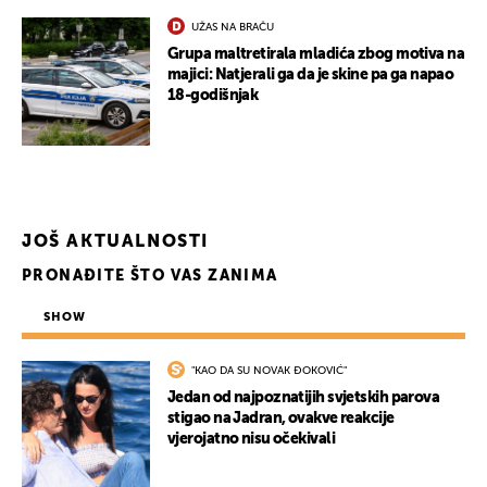
UŽAS NA BRAČU
Grupa maltretirala mladića zbog motiva na
majici: Natjerali ga da je skine pa ga napao
18-godišnjak
JOŠ AKTUALNOSTI
PRONAĐITE ŠTO VAS ZANIMA
SHOW
"KAO DA SU NOVAK ĐOKOVIĆ"
Jedan od najpoznatijih svjetskih parova
stigao na Jadran, ovakve reakcije
vjerojatno nisu očekivali