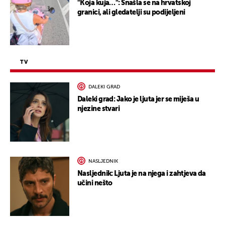
"Koja kuja…": Snašla se na hrvatskoj
granici, ali gledatelji su podijeljeni
TV
DALEKI GRAD
Daleki grad: Jako je ljuta jer se miješa u
njezine stvari
NASLJEDNIK
Nasljednik: Ljuta je na njega i zahtjeva da
učini nešto