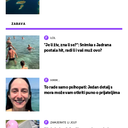
ZABAVA
LOL
"Je li živ, zna li se?": Snimka s Jadrana
postala hit, radi li i vaš muž ovo?
HMM…
To rade samo psihopati: Jedan detalj s
mora može vam otkriti puno o prijateljima
ZAMJERATE LI JOJ?