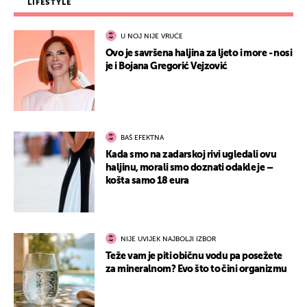
LIFESTYLE
U NOJ NIJE VRUĆE
Ovo je savršena haljina za ljeto i more - nosi
je i Bojana Gregorić Vejzović
BAŠ EFEKTNA
Kada smo na zadarskoj rivi ugledali ovu
haljinu, morali smo doznati odakle je –
košta samo 18 eura
NIJE UVIJEK NAJBOLJI IZBOR
Teže vam je piti običnu vodu pa posežete
za mineralnom? Evo što to čini organizmu