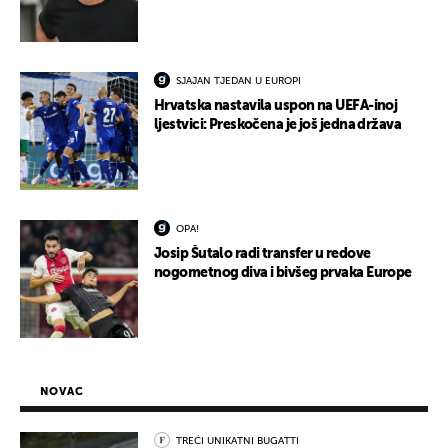
SJAJAN TJEDAN U EUROPI
Hrvatska nastavila uspon na UEFA-inoj
ljestvici: Preskočena je još jedna država
OPA!
Josip Šutalo radi transfer u redove
nogometnog diva i bivšeg prvaka Europe
NOVAC
TREĆI UNIKATNI BUGATTI