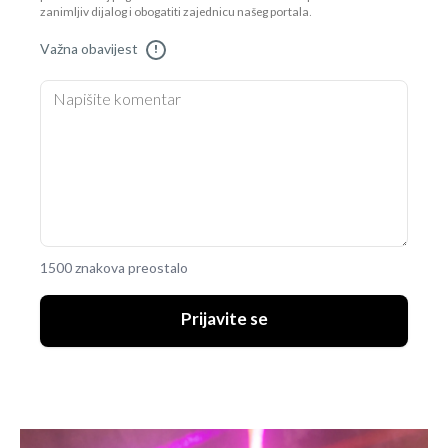
zanimljiv dijalog i obogatiti zajednicu našeg portala.
Važna obavijest
!
1500 znakova preostalo
Prijavite se