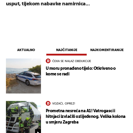
usput, tijekom nabavke namirnica...
AKTUALNO
NAJČITANIJE
NAJKOMENTIRANIJE
ČEKA SE NALAZ OBDUKCIJE
U moru pronađeno tijelo: Otkriveno o
kome se radi
VOZAČI, OPREZ!
Prometna nesreća na A1! Vatrogasci i
hitnjaci izvlačili ozlijeđenog. Velika kolona
u smjeru Zagreba