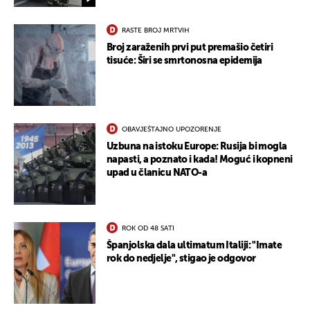
RASTE BROJ MRTVIH
Broj zaraženih prvi put premašio četiri
tisuće: Širi se smrtonosna epidemija
UKLJUČITE NOTIFIKACIJE
OBAVJEŠTAJNO UPOZORENJE
Uzbuna na istoku Europe: Rusija bi mogla
napasti, a poznato i kada! Moguć i kopneni
upad u članicu NATO-a
ROK OD 48 SATI
Španjolska dala ultimatum Italiji: "Imate
rok do nedjelje", stigao je odgovor