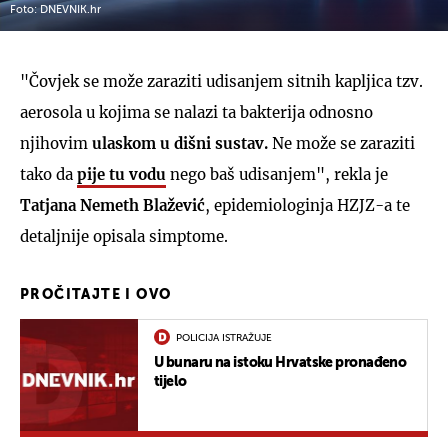
Foto: DNEVNIK.hr
"Čovjek se može zaraziti udisanjem sitnih kapljica tzv.
aerosola u kojima se nalazi ta bakterija odnosno
njihovim
ulaskom u dišni sustav.
Ne može se zaraziti
tako da
pije tu vodu
nego baš udisanjem", rekla je
Tatjana Nemeth Blažević
, epidemiologinja HZJZ-a te
detaljnije opisala simptome.
PROČITAJTE I OVO
POLICIJA ISTRAŽUJE
U bunaru na istoku Hrvatske pronađeno
tijelo