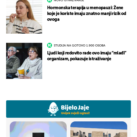
NOVO ISTRAŽIVANJE
Hormonska terapija u menopauzi: Žene
koje je koriste imaju znatno manji rizik od
ovoga
STUDIJA NA GOTOVO 1.900 OSOBA
Ljudi koji redovito rade ovo imaju “mlađi”
organizam, pokazuje istraživanje