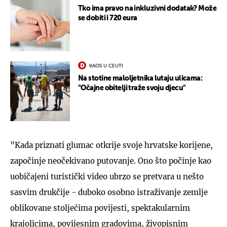
Tko ima pravo na inkluzivni dodatak? Može
se dobiti i 720 eura
KAOS U CEUTI
Na stotine maloljetnika lutaju ulicama:
"Očajne obitelji traže svoju djecu"
"Kada priznati glumac otkrije svoje hrvatske korijene,
započinje neočekivano putovanje. Ono što počinje kao
uobičajeni turistički video ubrzo se pretvara u nešto
sasvim drukčije - duboko osobno istraživanje zemlje
oblikovane stoljećima povijesti, spektakularnim
krajolicima, povijesnim gradovima, živopisnim