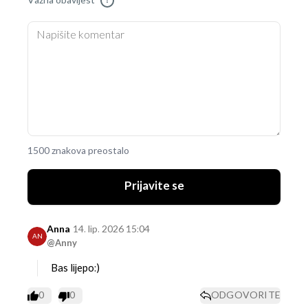
Važna obavijest
!
1500 znakova preostalo
Prijavite se
Anna
14. lip. 2026 15:04
AN
@Anny
Bas lijepo:)
0
0
ODGOVORITE