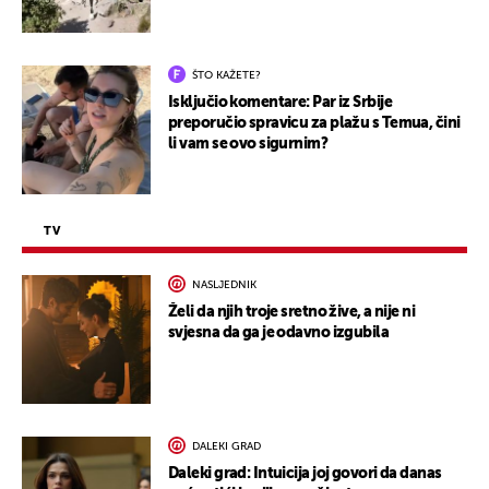
ŠTO KAŽETE?
Isključio komentare: Par iz Srbije
preporučio spravicu za plažu s Temua, čini
li vam se ovo sigurnim?
TV
NASLJEDNIK
Želi da njih troje sretno žive, a nije ni
svjesna da ga je odavno izgubila
DALEKI GRAD
Daleki grad: Intuicija joj govori da danas