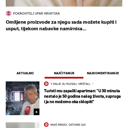
POKROVITELJ SPAR HRVATSKA
Omiljene proizvode za njegu sada možete kupiti i
usput, tijekom nabavke namirnica...
AKTUALNO
NAJČITANIJE
NAJKOMENTIRANIJE
"I DALJE SU PLESALI, VRIŠTALI..."
Turisti mu zapalili apartman: "U 30 minuta
nestalo je 50 godina našeg života, supruga
i ja ne možemo oka sklopiti"
IMAŠ PRAVO, OSTVARI GA!