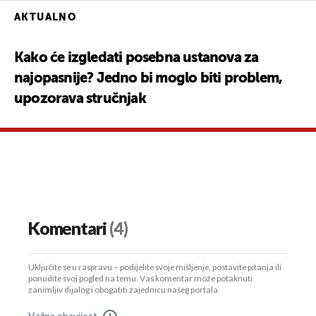
AKTUALNO
Kako će izgledati posebna ustanova za
najopasnije? Jedno bi moglo biti problem,
upozorava stručnjak
Komentari
(4)
Uključite se u raspravu – podijelite svoje mišljenje, postavite pitanja ili
ponudite svoj pogled na temu. Vaš komentar može potaknuti
zanimljiv dijalog i obogatiti zajednicu našeg portala.