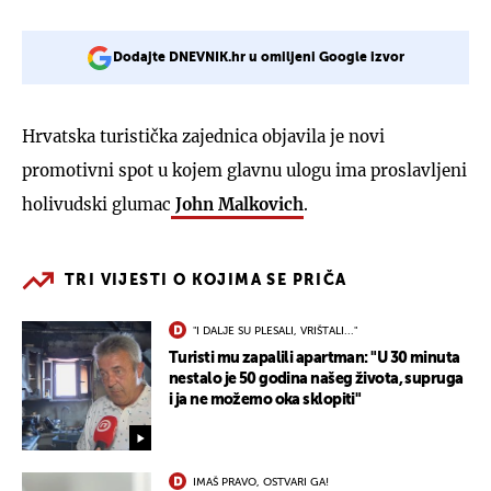
Dodajte DNEVNIK.hr u omiljeni Google izvor
Hrvatska turistička zajednica objavila je novi
promotivni spot u kojem glavnu ulogu ima proslavljeni
holivudski glumac
John Malkovich
.
TRI VIJESTI O KOJIMA SE PRIČA
"I DALJE SU PLESALI, VRIŠTALI..."
Turisti mu zapalili apartman: "U 30 minuta
nestalo je 50 godina našeg života, supruga
i ja ne možemo oka sklopiti"
IMAŠ PRAVO, OSTVARI GA!