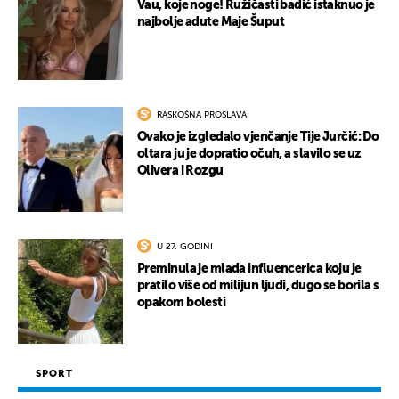
Vau, koje noge! Ružičasti badić istaknuo je
najbolje adute Maje Šuput
RASKOŠNA PROSLAVA
Ovako je izgledalo vjenčanje Tije Jurčić: Do
oltara ju je dopratio očuh, a slavilo se uz
Olivera i Rozgu
U 27. GODINI
Preminula je mlada influencerica koju je
pratilo više od milijun ljudi, dugo se borila s
opakom bolesti
SPORT