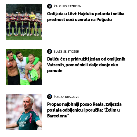
ŽALGIRIS RAZBIJEN
Golijada u Litvi: Hajduku petarda i velika
prednost uoči uzvrata na Poljudu
SLAŽE SE STOŽER
Daliću će se pridružiti jedan od omiljenih
Vatrenih, pomoćnici i dalje dvoje oko
ponude
ŠOK ZA KRALJEVE
Propao najbitniji posao Reala, zvijezda
poslala odbijenicu i poručila: "Želim u
Barcelonu"