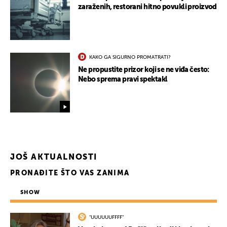
zaraženih, restorani hitno povukli proizvod
KAKO GA SIGURNO PROMATRATI?
Ne propustite prizor koji se ne viđa često:
Nebo sprema pravi spektakl
JOŠ AKTUALNOSTI
PRONAĐITE ŠTO VAS ZANIMA
SHOW
"UUUUUUFFFF"