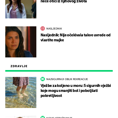
neće otići iz njihovog života
NASLJEDNIK
Nasljednik: Nije očekivala takve uvrede od
vlastite majke
ZDRAVLJE
NAJSIGURNIJI OBLIK REKREACIJE
Vježbe za koljeno u moru: 5 sigurnih vježbi
koje mogu smanjiti bol i poboljšati
pokretljivost