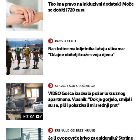
Tko ima pravo na inkluzivni dodatak? Može
se dobiti i 720 eura
KAOS U CEUTI
Na stotine maloljetnika lutaju ulicama:
"Očajne obitelji traže svoju djecu"
STIGAO I ŠOK S BOOKINGA
VIDEO Gošća izazvala požar luksuznog
apartmana. Vlasnik: "Dok je gorjelo, smijali
su se, pili i pokazivali mi srednji prst"
1:27
7
UKLJUČITE NOTIFIKACIJE
KRENULO OD BRZE HRANE
Je li ovo povrće krivo za epidemiju? Stotine