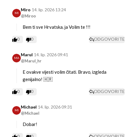
Miro
14. lip. 2026 13:24
MI
@Miroo
Bem ti sve
Hrvatska, ja
Volim te !!!
0
0
ODGOVORITE
Marul
14. lip. 2026 09:41
MA
@Marul_hr
E ovakve vijesti volim čitati. Bravo, izgleda
genijalno! 🇭🇷
0
0
ODGOVORITE
Michael
14. lip. 2026 09:31
MI
@Michael
Dobar!
0
0
ODGOVORITE