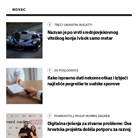
NOVAC
TREĆI UNIKATNI BUGATTI
Nazvan je po vrsti srednjovjekovnog
viteškog konja i visok samo metar
ZA POSLODAVCE
Kako ispravno dati nekome otkaz i izbjeći
najčešće pogreške te sudske sporove
POKROVITELJ PHILIP MORRIS ZAGREB
Digitalna rješenja za stvarne probleme: Dva
hrvatska projekta dobila potporu za razvoj