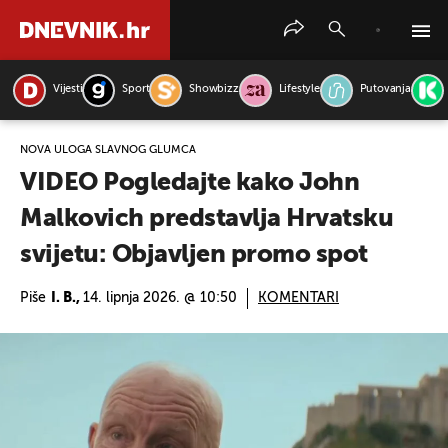
Vijesti
Sport
Showbizz
Lifestyle
Putovanja
PRETRAŽITE VIJESTI
NOVA ULOGA SLAVNOG GLUMCA
VIDEO Pogledajte kako John
Malkovich predstavlja Hrvatsku
svijetu: Objavljen promo spot
Piše
I. B.,
14. lipnja 2026. @ 10:50
KOMENTARI