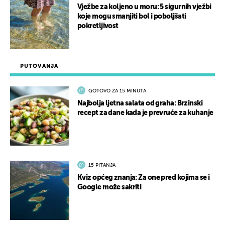
Vježbe za koljeno u moru: 5 sigurnih vježbi
koje mogu smanjiti bol i poboljšati
pokretljivost
PUTOVANJA
GOTOVO ZA 15 MINUTA
Najbolja ljetna salata od graha: Brzinski
recept za dane kada je prevruće za kuhanje
15 PITANJA
Kviz općeg znanja: Za one pred kojima se i
Google može sakriti