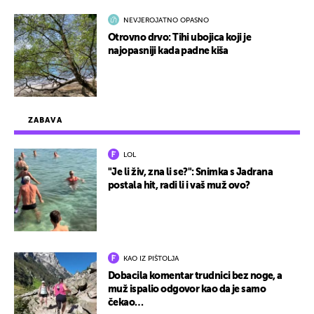
NEVJEROJATNO OPASNO
Otrovno drvo: Tihi ubojica koji je
najopasniji kada padne kiša
ZABAVA
LOL
"Je li živ, zna li se?": Snimka s Jadrana
postala hit, radi li i vaš muž ovo?
KAO IZ PIŠTOLJA
Dobacila komentar trudnici bez noge, a
muž ispalio odgovor kao da je samo
čekao…