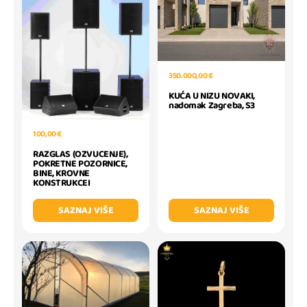
350.000,00 €
KUĆA U NIZU NOVAKI,
nadomak Zagreba, S3
100,00 €
RAZGLAS (OZVUCENJE),
POKRETNE POZORNICE,
BINE, KROVNE
KONSTRUKCEI
SAZNAJ VIŠE
SAZNAJ VIŠE