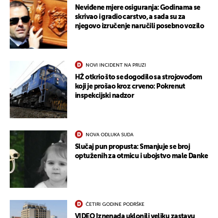
Neviđene mjere osiguranja: Godinama se
skrivao i gradio carstvo, a sada su za
njegovo izručenje naručili posebno vozilo
NOVI INCIDENT NA PRUZI
HŽ otkrio što se dogodilo sa strojovođom
koji je prošao kroz crveno: Pokrenut
inspekcijski nadzor
NOVA ODLUKA SUDA
Slučaj pun propusta: Smanjuje se broj
optuženih za otmicu i ubojstvo male Danke
ČETIRI GODINE PODRŠKE
VIDEO Iznenada uklonili veliku zastavu