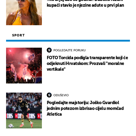
kupaći stavio je njezine adute u prvi plan
SPORT
POGLEDAJTE PORUKU
FOTO Torcida podigla transparente koji će
odjeknuti Hrvatskom: Prozvali "moralne
vertikale"
ODUŠEVIO
Pogledajte majstoriju: Joško Gvardiol
jednim potezom izbrisao cijelu momčad
Atletica