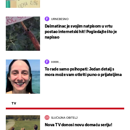
URNEBESNO
Dalmatinac je svojim natpisom u vrtu
postao internetski hit! Pogledajte što je
napisao
HMM…
To rade samo psihopati: Jedan detalj s
mora može vam otkriti puno o prijateljima
TV
SLUČAJNA OBITELJ
Nova TV donosi novu domaću seriju!