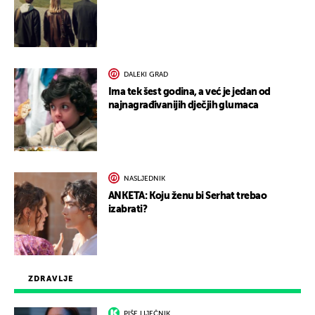
DALEKI GRAD
Ima tek šest godina, a već je jedan od
najnagrađivanijih dječjih glumaca
NASLJEDNIK
ANKETA: Koju ženu bi Serhat trebao
izabrati?
ZDRAVLJE
PIŠE LIJEČNIK