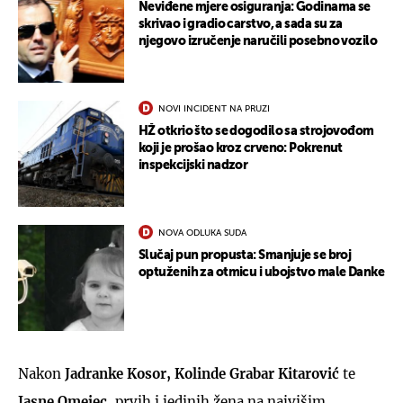
Neviđene mjere osiguranja: Godinama se
skrivao i gradio carstvo, a sada su za
njegovo izručenje naručili posebno vozilo
NOVI INCIDENT NA PRUZI
HŽ otkrio što se dogodilo sa strojovođom
koji je prošao kroz crveno: Pokrenut
inspekcijski nadzor
NOVA ODLUKA SUDA
Slučaj pun propusta: Smanjuje se broj
optuženih za otmicu i ubojstvo male Danke
Nakon
Jadranke Kosor,
Kolinde Grabar Kitarović
te
Jasne Omejec
, prvih i jedinih žena na najvišim