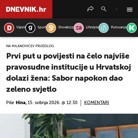
Vijesti
Sport
Showbizz
Lifestyle
Putovanja
PRETRAŽITE VIJESTI
NA MILANOVIĆEV PRIJEDLOG
Prvi put u povijesti na čelo najviše
pravosudne institucije u Hrvatskoj
dolazi žena: Sabor napokon dao
zeleno svjetlo
Piše
Hina,
15. svibnja 2026. @ 12:30
KOMENTARI