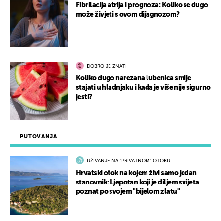
Fibrilacija atrija i prognoza: Koliko se dugo
može živjeti s ovom dijagnozom?
DOBRO JE ZNATI
Koliko dugo narezana lubenica smije
stajati u hladnjaku i kada je više nije sigurno
jesti?
PUTOVANJA
UŽIVANJE NA "PRIVATNOM" OTOKU
Hrvatski otok na kojem živi samo jedan
stanovnik: Ljepotan koji je diljem svijeta
poznat po svojem "bijelom zlatu"