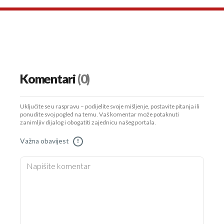
Komentari
(0)
Uključite se u raspravu – podijelite svoje mišljenje, postavite pitanja ili
ponudite svoj pogled na temu. Vaš komentar može potaknuti
zanimljiv dijalog i obogatiti zajednicu našeg portala.
Važna obavijest
!