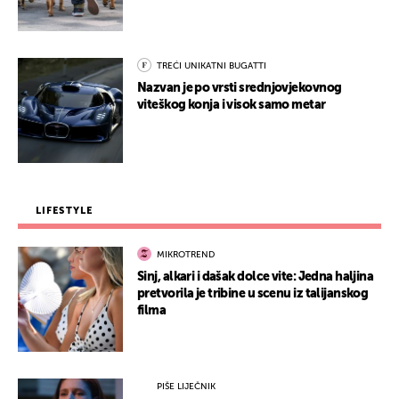
TREĆI UNIKATNI BUGATTI
Nazvan je po vrsti srednjovjekovnog
viteškog konja i visok samo metar
LIFESTYLE
MIKROTREND
Sinj, alkari i dašak dolce vite: Jedna haljina
pretvorila je tribine u scenu iz talijanskog
filma
PIŠE LIJEČNIK