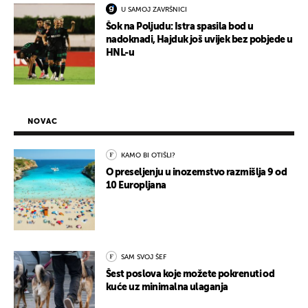
U SAMOJ ZAVRŠNICI
Šok na Poljudu: Istra spasila bod u
nadoknadi, Hajduk još uvijek bez pobjede u
HNL-u
NOVAC
KAMO BI OTIŠLI?
O preseljenju u inozemstvo razmišlja 9 od
10 Europljana
SAM SVOJ ŠEF
Šest poslova koje možete pokrenuti od
kuće uz minimalna ulaganja