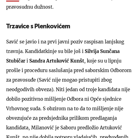
pravosudnu dužnost.
Trzavice s Plenkovićem
Savić se javio i na prvi javni poziv raspisan lanjskog
travnja. Kandidatkinje su bile još i
Silvija Sunčana
Stubičar
i
Sandra Artuković Kunšt
, koje su u lipnju
prošle i proceduru saslušanja pred saborskim Odborom
za pravosuđe (Savić nije mogao pristupiti zbog
neodgodivih obveza). Niti jedan od troje kandidata nije
dobilo pozitivno mišljenje Odbora ni Opće sjednice
Vrhovnog suda. S obzirom na to da to mišljenje nije
obvezujuće za predsjednika prilikom predlaganja
kandidata, Milanović je Saboru predložio Artuković
Kunšt, no nije dobila potporu vladajućih, predvođenih