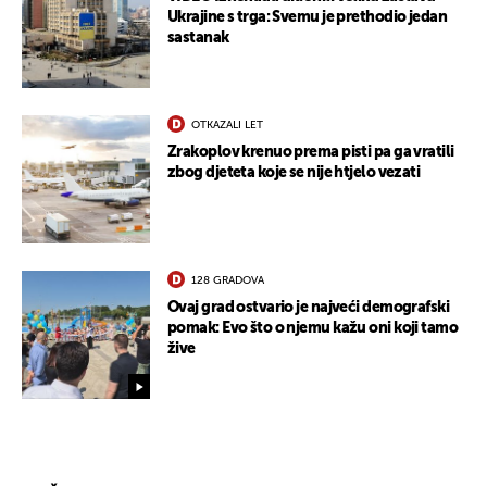
Ukrajine s trga: Svemu je prethodio jedan
sastanak
OTKAZALI LET
Zrakoplov krenuo prema pisti pa ga vratili
zbog djeteta koje se nije htjelo vezati
128 GRADOVA
Ovaj grad ostvario je najveći demografski
pomak: Evo što o njemu kažu oni koji tamo
žive