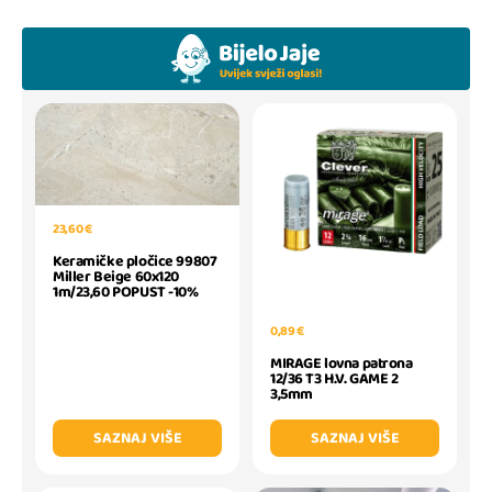
23,60 €
Keramičke pločice 99807
Miller Beige 60x120
1m/23,60 POPUST -10%
0,89 €
MIRAGE lovna patrona
12/36 T3 H.V. GAME 2
3,5mm
SAZNAJ VIŠE
SAZNAJ VIŠE