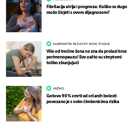
Fibrilacija atrija i prognoza: Koliko se dugo
može živjeti s ovom dijagnozom?
ALARMANTNI REZULTATI NOVE STUDIJE
Više od trećine žena ne zna da prolazi kroz
perimenopauzu! Evo zašto su simptomi
toliko zbunjujući
VAŽNO!
Gotovo 90 % smrti od srčanih bolesti
povezano je s ovim čimbenicima rizika