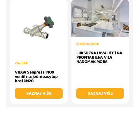
2.350.000,00 €
LUKSUZNA I KVALITETNA
PROFITABILNA VILA
NADOMAK MORA
262,63 €
VIEGA Sanpress INOX
ventil nasjedni easytop
kosi DN20
SAZNAJ VIŠE
SAZNAJ VIŠE