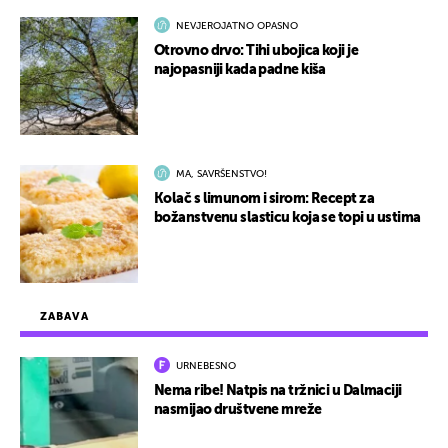
NEVJEROJATNO OPASNO
Otrovno drvo: Tihi ubojica koji je
najopasniji kada padne kiša
MA, SAVRŠENSTVO!
Kolač s limunom i sirom: Recept za
božanstvenu slasticu koja se topi u ustima
ZABAVA
URNEBESNO
Nema ribe! Natpis na tržnici u Dalmaciji
nasmijao društvene mreže