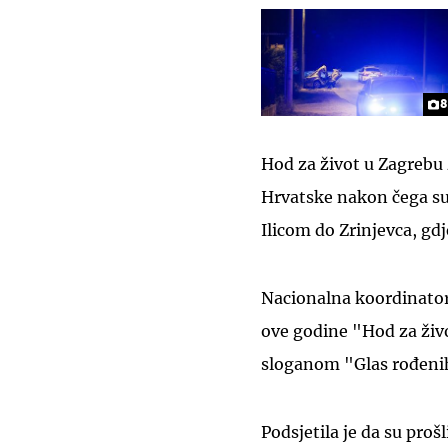
8
Hod za život u Zagrebu
Hrvatske nakon čega su
Ilicom do Zrinjevca, gd
Nacionalna koordinatori
ove godine "Hod za živ
sloganom "Glas rođenih
Podsjetila je da su proš