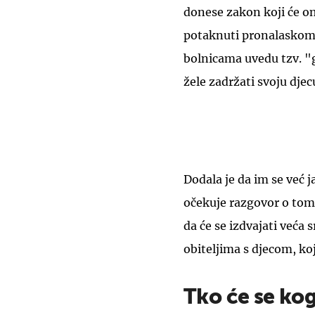
donese zakon koji će o
potaknuti pronalasko
bolnicama uvedu tzv. "
žele zadržati svoju dje
Dodala je da im se već j
očekuje razgovor o tom
da će se izdvajati veća
obiteljima s djecom, ko
Tko će se kog