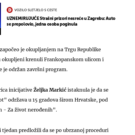
VOZILO SLETJELO S CESTE
UZNEMIRUJUĆE Strašni prizori nesreće u Zagrebu: Auto
se prepolovio, jedna osoba poginula
 započeo je okupljanjem na Trgu Republike
 okupljeni krenuli Frankopanskom ulicom i
je je održan završni program.
ca inicijative
Željka Markić
istaknula je da se
ot" održava u 15 gradova širom Hrvatske, pod
 - Za život nerođenih".
li tjedan predložili da se po ubrzanoj proceduri