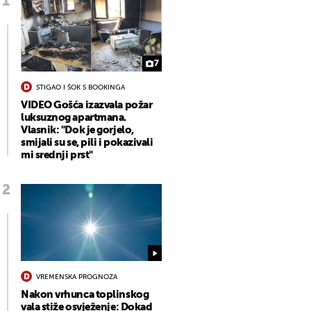
7
STIGAO I ŠOK S BOOKINGA
VIDEO Gošća izazvala požar
luksuznog apartmana.
Vlasnik: "Dok je gorjelo,
smijali su se, pili i pokazivali
mi srednji prst"
VREMENSKA PROGNOZA
Nakon vrhunca toplinskog
vala stiže osvježenje: Dokad