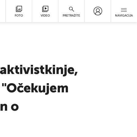
FOTO
VIDEO
PRETRAŽITE
NAVIGACIJA
ktivistkinje,
a: "Očekujem
n o