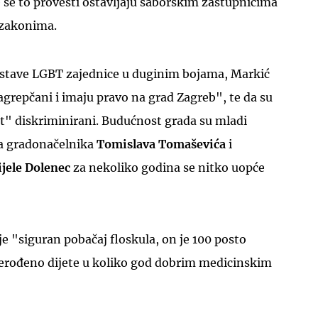
će se to provesti ostavljaju saborskim zastupnicima
 zakonima.
zastave LGBT zajednice u duginim bojama, Markić
Zagrepčani i imaju pravo na grad Zagreb", te da su
t" diskriminirani. Budućnost grada su mladi
, a gradonačelnika
Tomislava Tomaševića
i
jele Dolenec
za nekoliko godina se nitko uopće
je "siguran pobačaj floskula, on je 100 posto
erođeno dijete u koliko god dobrim medicinskim