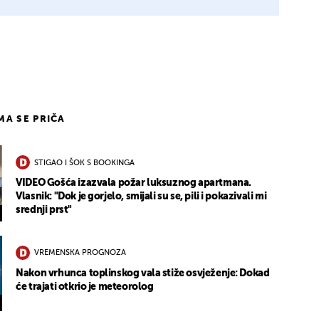
12
IMA SE PRIČA
STIGAO I ŠOK S BOOKINGA
VIDEO Gošća izazvala požar luksuznog apartmana.
Vlasnik: "Dok je gorjelo, smijali su se, pili i pokazivali mi
srednji prst"
VREMENSKA PROGNOZA
Nakon vrhunca toplinskog vala stiže osvježenje: Dokad
će trajati otkrio je meteorolog