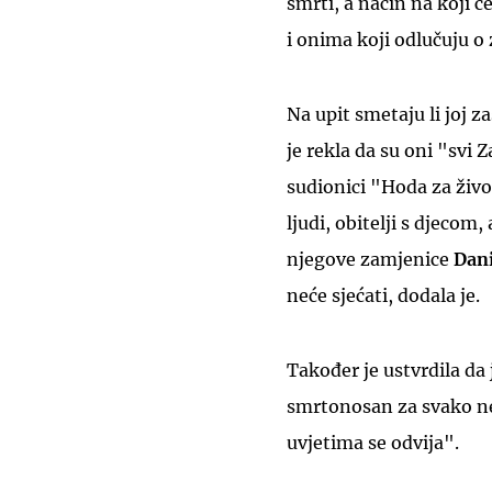
smrti, a način na koji 
i onima koji odlučuju o
Na upit smetaju li joj 
je rekla da su oni "svi 
sudionici "Hoda za živo
ljudi, obitelji s djecom
njegove zamjenice
Dani
neće sjećati, dodala je.
Također je ustvrdila da 
smrtonosan za svako n
uvjetima se odvija".