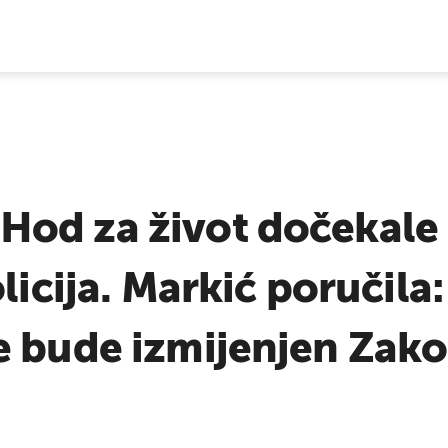
E VIJESTI
od za život dočekale a
olicija. Markić poručil
e bude izmijenjen Zako