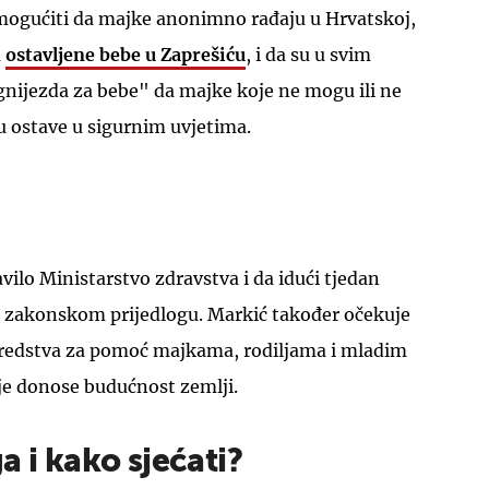
mogućiti da majke anonimno rađaju u Hrvatskoj,
m
ostavljene bebe u Zaprešiću
, i da su u svim
gnijezda za bebe" da majke koje ne mogu ili ne
cu ostave u sigurnim uvjetima.
UKLJUČITE NOTIFIKACIJE
avilo Ministarstvo zdravstva i da idući tjedan
 zakonskom prijedlogu. Markić također očekuje
 sredstva za pomoć majkama, rodiljama i mladim
je donose budućnost zemlji.
a i kako sjećati?