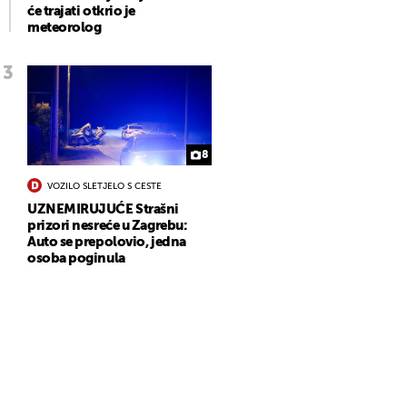
će trajati otkrio je
meteorolog
8
VOZILO SLETJELO S CESTE
UZNEMIRUJUĆE Strašni
prizori nesreće u Zagrebu:
Auto se prepolovio, jedna
osoba poginula