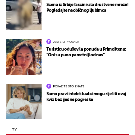
Scena iz Srbije fascinirala društvene mreže!
Pogledajte neobičnog ljubimca
JESTE LI PROBALI?
Turisticu oduševila ponuda u Primoštenu:
"Oni su puno pametniji od nas"
POKAŽITE ŠTO ZNATE!
Samo pravi intelektualci mogu riješiti ovaj
kviz bez ijedne pogreške
TV