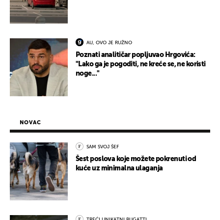
AU, OVO JE RUŽNO
Poznati analitičar popljuvao Hrgovića:
"Lako ga je pogoditi, ne kreće se, ne koristi
noge..."
NOVAC
SAM SVOJ ŠEF
Šest poslova koje možete pokrenuti od
kuće uz minimalna ulaganja
TREĆI UNIKATNI BUGATTI