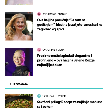
PREKRASNO IZDANJE
Ova haljina poručuje “Ja sam na
godišnjem”, idealna je za ljeto, a nosi se i na
zagrebačkoj špici
UVIJEK PREKRASNA
Prozirno može izgledati elegantno i
profinjeno – ova haljina Jelene Rozge
najbolji je dokaz
PUTOVANJA
UZ RUČAK ILI VEČERU
Savršeni prilog: Recept za najfinije mahune
sa špekom