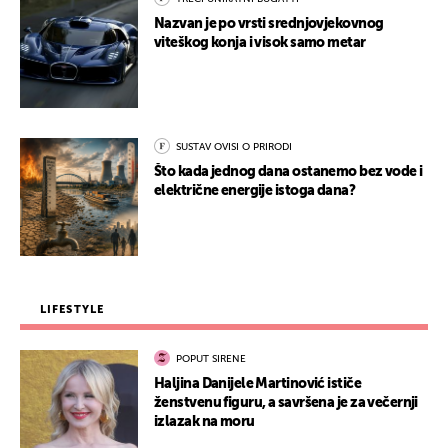
Nazvan je po vrsti srednjovjekovnog
viteškog konja i visok samo metar
SUSTAV OVISI O PRIRODI
Što kada jednog dana ostanemo bez vode i
električne energije istoga dana?
LIFESTYLE
POPUT SIRENE
Haljina Danijele Martinović ističe
ženstvenu figuru, a savršena je za večernji
izlazak na moru