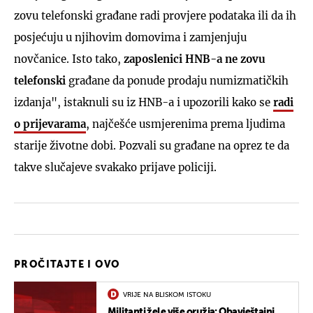
zovu telefonski građane radi provjere podataka ili da ih
posjećuju u njihovim domovima i zamjenjuju
novčanice. Isto tako,
zaposlenici HNB-a ne zovu
telefonski
građane da ponude prodaju numizmatičkih
izdanja", istaknuli su iz HNB-a i upozorili kako se
radi
o prijevarama
, najčešće usmjerenima prema ljudima
starije životne dobi. Pozvali su građane na oprez te da
takve slučajeve svakako prijave policiji.
PROČITAJTE I OVO
VRIJE NA BLISKOM ISTOKU
Militanti žele više oružja: Obavještajni