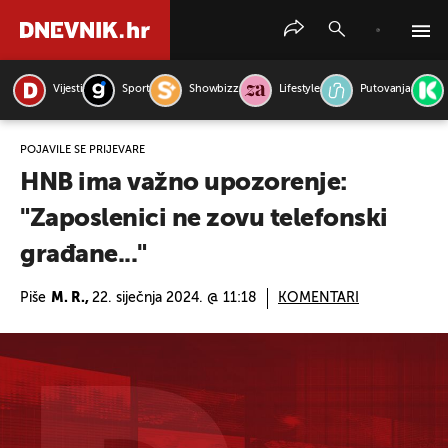
Vijesti
Sport
Showbizz
Lifestyle
Putovanja
PRETRAŽITE VIJESTI
POJAVILE SE PRIJEVARE
HNB ima važno upozorenje:
"Zaposlenici ne zovu telefonski
građane..."
Piše
M. R.,
22. siječnja 2024. @ 11:18
KOMENTARI