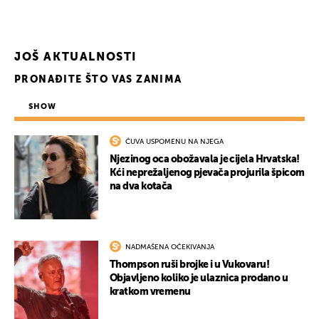
JOŠ AKTUALNOSTI
PRONAĐITE ŠTO VAS ZANIMA
UKLJUČITE NOTIFIKACIJE
SHOW
ČUVA USPOMENU NA NJEGA
Njezinog oca obožavala je cijela Hrvatska!
Kći neprežaljenog pjevača projurila špicom
na dva kotača
NADMAŠENA OČEKIVANJA
Thompson ruši brojke i u Vukovaru!
Objavljeno koliko je ulaznica prodano u
kratkom vremenu