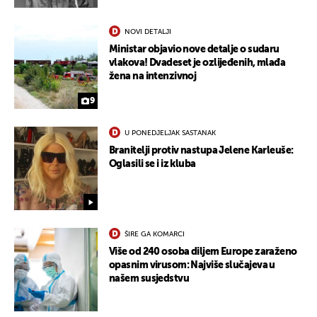
NOVI DETALJI
Ministar objavio nove detalje o sudaru
vlakova! Dvadeset je ozlijeđenih, mlađa
žena na intenzivnoj
9
U PONEDJELJAK SASTANAK
Branitelji protiv nastupa Jelene Karleuše:
Oglasili se i iz kluba
ŠIRE GA KOMARCI
Više od 240 osoba diljem Europe zaraženo
opasnim virusom: Najviše slučajeva u
našem susjedstvu