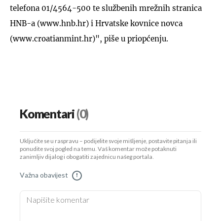
telefona 01/4564-500 te službenih mrežnih stranica
HNB-a (www.hnb.hr) i Hrvatske kovnice novca
(www.croatianmint.hr)", piše u priopćenju.
Komentari
(0)
Uključite se u raspravu – podijelite svoje mišljenje, postavite pitanja ili
ponudite svoj pogled na temu. Vaš komentar može potaknuti
zanimljiv dijalog i obogatiti zajednicu našeg portala.
Važna obavijest
!