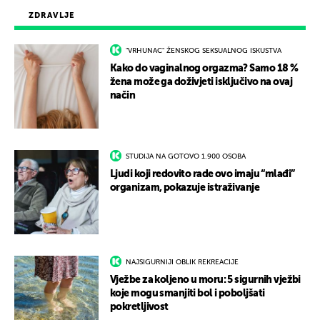
ZDRAVLJE
"VRHUNAC" ŽENSKOG SEKSUALNOG ISKUSTVA
Kako do vaginalnog orgazma? Samo 18 %
žena može ga doživjeti isključivo na ovaj
način
STUDIJA NA GOTOVO 1.900 OSOBA
Ljudi koji redovito rade ovo imaju “mlađi”
organizam, pokazuje istraživanje
NAJSIGURNIJI OBLIK REKREACIJE
Vježbe za koljeno u moru: 5 sigurnih vježbi
koje mogu smanjiti bol i poboljšati
pokretljivost