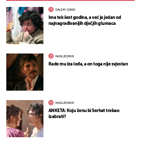
DALEKI GRAD
Ima tek šest godina, a već je jedan od
najnagrađivanijih dječjih glumaca
NASLJEDNIK
Rade mu iza leđa, a on toga nije svjestan
NASLJEDNIK
ANKETA: Koju ženu bi Serhat trebao
izabrati?