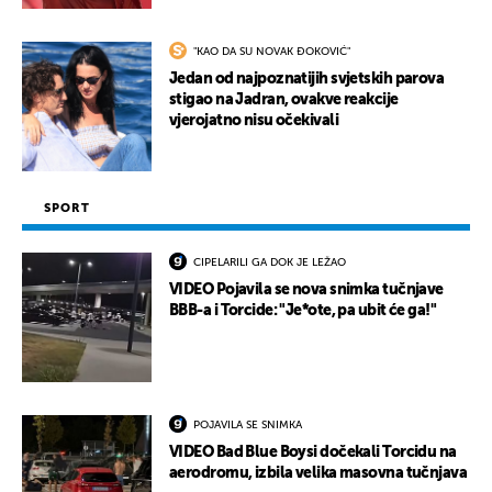
"KAO DA SU NOVAK ĐOKOVIĆ"
Jedan od najpoznatijih svjetskih parova
stigao na Jadran, ovakve reakcije
vjerojatno nisu očekivali
SPORT
CIPELARILI GA DOK JE LEŽAO
VIDEO Pojavila se nova snimka tučnjave
BBB-a i Torcide: "Je*ote, pa ubit će ga!"
POJAVILA SE SNIMKA
VIDEO Bad Blue Boysi dočekali Torcidu na
aerodromu, izbila velika masovna tučnjava