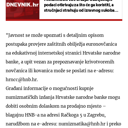
podaci otkrivaju za što će ga koristiti, a
stručnjaci strahuju od izravnog sukoba
nuklearnih sila
"Javnost se može upoznati s detaljnim opisom
postupaka provjere zaštitnih obilježja euronovčanica
na edukativnoj internetskoj stranici Hrvatske narodne
banke, a upit vezan za prepoznavanje krivotvorenih
novčanica ili kovanica može se poslati na e-adresu:
hrncc@hnb.hr.
Građani informacije o mogućnosti kupnje
numizmatičkih izdanja Hrvatske narodne banke mogu
dobiti osobnim dolaskom na prodajno mjesto –
blagajnu HNB-a na adresi Račkoga 5 u Zagrebu,
narudžbom na e-adresu: numizmatika@hnb.hr i preko