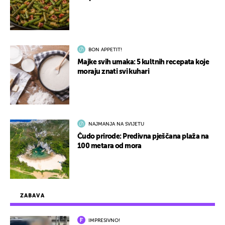
BON APPETIT!
Majke svih umaka: 5 kultnih recepata koje
moraju znati svi kuhari
NAJMANJA NA SVIJETU
Čudo prirode: Predivna pješčana plaža na
100 metara od mora
ZABAVA
IMPRESIVNO!