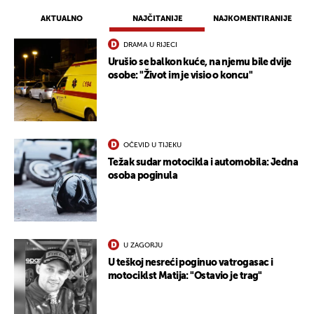
AKTUALNO
NAJČITANIJE
NAJKOMENTIRANIJE
DRAMA U RIJECI
Urušio se balkon kuće, na njemu bile dvije
osobe: "Život im je visio o koncu"
OČEVID U TIJEKU
Težak sudar motocikla i automobila: Jedna
osoba poginula
U ZAGORJU
U teškoj nesreći poginuo vatrogasac i
motociklst Matija: "Ostavio je trag"