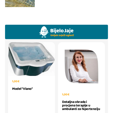
1,00 €
Model "Viano"
1,00 €
Detaljna obrada i
procjena terapije u
ambulanti za hipertenziju