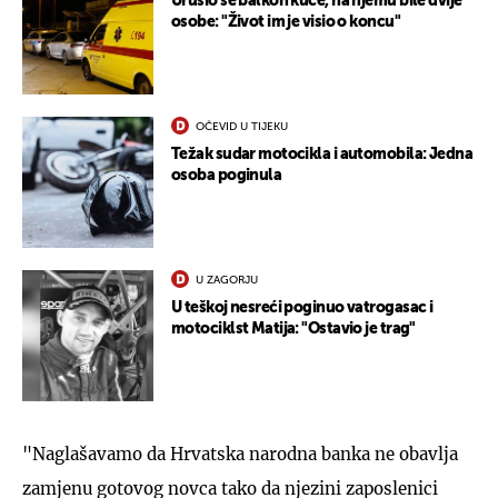
Urušio se balkon kuće, na njemu bile dvije
osobe: "Život im je visio o koncu"
OČEVID U TIJEKU
Težak sudar motocikla i automobila: Jedna
osoba poginula
U ZAGORJU
U teškoj nesreći poginuo vatrogasac i
motociklst Matija: "Ostavio je trag"
"Naglašavamo da Hrvatska narodna banka ne obavlja
zamjenu gotovog novca tako da njezini zaposlenici