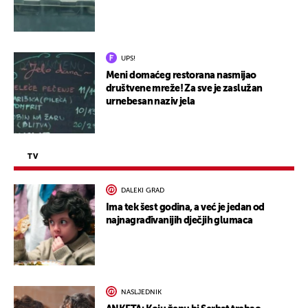
UPS!
Meni domaćeg restorana nasmijao
društvene mreže! Za sve je zaslužan
urnebesan naziv jela
TV
DALEKI GRAD
Ima tek šest godina, a već je jedan od
najnagrađivanijih dječjih glumaca
NASLJEDNIK