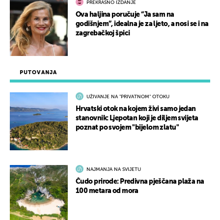
PREKRASNO IZDANJE
Ova haljina poručuje “Ja sam na
godišnjem”, idealna je za ljeto, a nosi se i na
zagrebačkoj špici
PUTOVANJA
UŽIVANJE NA "PRIVATNOM" OTOKU
Hrvatski otok na kojem živi samo jedan
stanovnik: Ljepotan koji je diljem svijeta
poznat po svojem "bijelom zlatu"
NAJMANJA NA SVIJETU
Čudo prirode: Predivna pješčana plaža na
100 metara od mora