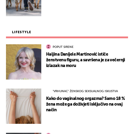
LIFESTYLE
POPUT SIRENE
Haljina Danijele Martinović ističe
ženstvenu figuru, a savršena je za večernji
izlazak na moru
"VRHUNAC" ŽENSKOG SEKSUALNOG ISKUSTVA
Kako do vaginalnog orgazma? Samo 18 %
žena može ga doživjeti isključivo na ovaj
način