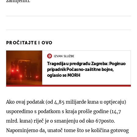
zamijeniti.
PROČITAJTE I OVO
IZVAN SLUŽBE
Tragedija u predgrađu Zagreba: Poginuo
pripadnik Počasno-zaštitne bojne,
oglasio se MORH
Ako ovaj podatak (od 4,85 milijarde kuna u optjecaju)
usporedimo s podatkom s kraja prošle godine (14,7
mlrd. kuna) riječ je o smanjenju od oko 67posto.
Napominjemo da, unatoč tome što se količina gotovog