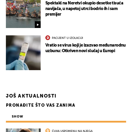
Spektakl na Neretvi okupio desetke tisuća
navijača, u napetoj utrci bodrio ih i sam
premijer
PACIJENT U IZOLACIJI
Vratio se virus koji je izazvao međunarodnu
uzbunu: Otkriven novi slučaj u Europi
JOŠ AKTUALNOSTI
PRONAĐITE ŠTO VAS ZANIMA
SHOW
ČUVA USPOMENU NA NJEGA