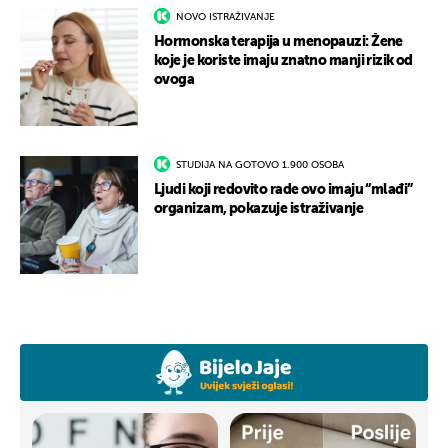
NOVO ISTRAŽIVANJE
Hormonska terapija u menopauzi: Žene
koje je koriste imaju znatno manji rizik od
ovoga
STUDIJA NA GOTOVO 1.900 OSOBA
Ljudi koji redovito rade ovo imaju “mlađi”
organizam, pokazuje istraživanje