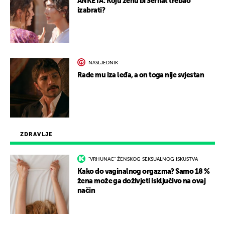
ANKETA: Koju ženu bi Serhat trebao
izabrati?
NASLJEDNIK
Rade mu iza leđa, a on toga nije svjestan
ZDRAVLJE
"VRHUNAC" ŽENSKOG SEKSUALNOG ISKUSTVA
Kako do vaginalnog orgazma? Samo 18 %
žena može ga doživjeti isključivo na ovaj
način