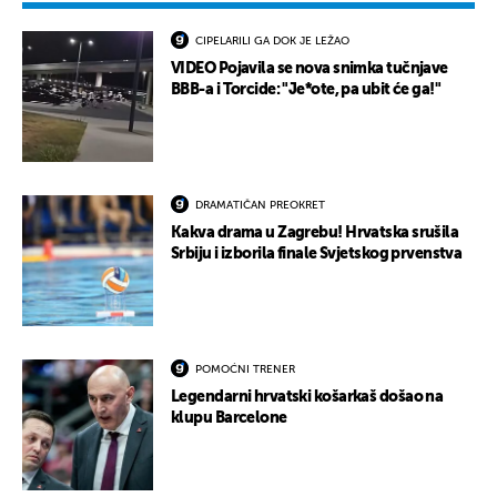
CIPELARILI GA DOK JE LEŽAO
VIDEO Pojavila se nova snimka tučnjave
BBB-a i Torcide: "Je*ote, pa ubit će ga!"
DRAMATIČAN PREOKRET
Kakva drama u Zagrebu! Hrvatska srušila
Srbiju i izborila finale Svjetskog prvenstva
POMOĆNI TRENER
Legendarni hrvatski košarkaš došao na
klupu Barcelone