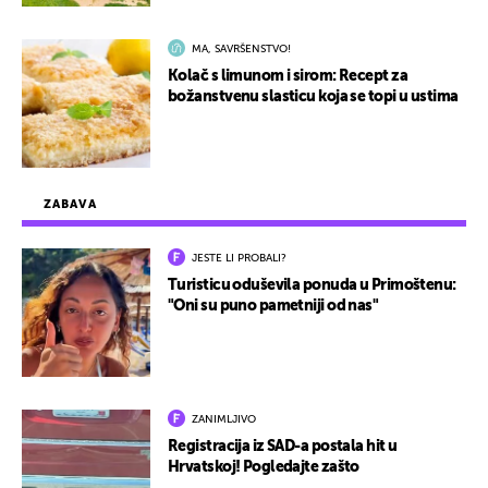
MA, SAVRŠENSTVO!
Kolač s limunom i sirom: Recept za
božanstvenu slasticu koja se topi u ustima
ZABAVA
JESTE LI PROBALI?
Turisticu oduševila ponuda u Primoštenu:
"Oni su puno pametniji od nas"
ZANIMLJIVO
Registracija iz SAD-a postala hit u
Hrvatskoj! Pogledajte zašto