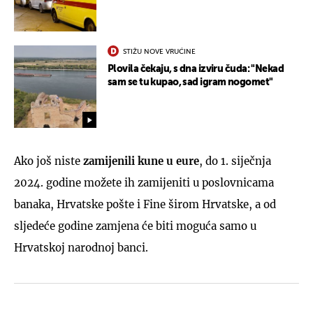
STIŽU NOVE VRUĆINE
Plovila čekaju, s dna izviru čuda: "Nekad
sam se tu kupao, sad igram nogomet"
Ako još niste
zamijenili kune u eure
, do 1. siječnja
2024. godine možete ih zamijeniti u poslovnicama
banaka, Hrvatske pošte i Fine širom Hrvatske, a od
sljedeće godine zamjena će biti moguća samo u
Hrvatskoj narodnoj banci.