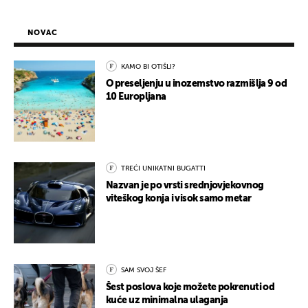
NOVAC
KAMO BI OTIŠLI?
O preseljenju u inozemstvo razmišlja 9 od
10 Europljana
TREĆI UNIKATNI BUGATTI
Nazvan je po vrsti srednjovjekovnog
viteškog konja i visok samo metar
SAM SVOJ ŠEF
Šest poslova koje možete pokrenuti od
kuće uz minimalna ulaganja