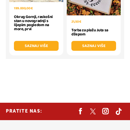
199.000,00 €
Okrug Gornji, raskošni
stan u novogradnji s
21,50 €
lijepim pogledom na
more, prvi
Torba za plažu Juta sa
džepom
SAZNAJ VIŠE
SAZNAJ VIŠE
PRATITE NAS: