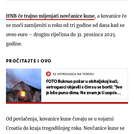
HNB će trajno mijenjati novčanice kune
, a kovanice će
se moći zamijeniti u roku od tri godine od dana kad se
uveo euro – drugim riječima do 31. prosinca 2025.
godine.
PROČITAJTE I OVO
32 VATROGASCA NA TERENU
FOTO Buknuo požar u obiteljskoj kući,
vatrogasci objavili s čim su se borili: "Sve
je bilo puno dima. Ne znam je li uopće
više za stanovanje"
Od povlačenja, kovanice kune čuvaju se u vojarni
Croatia do kraja trogodišnjeg roka. Novčanice kune se