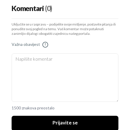
Komentari
(0)
Uključite se u raspravu – podijelite svoje mišljenje, postavite pitanja ili
ponudite svoj pogled na temu. Vaš komentar može potaknuti
zanimljiv dijalog i obogatiti zajednicu našeg portala.
Važna obavijest
!
1500 znakova preostalo
Prijavite se