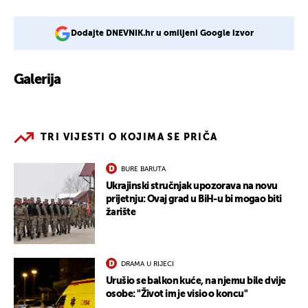
Dodajte DNEVNIK.hr u omiljeni Google izvor
Galerija
6
TRI VIJESTI O KOJIMA SE PRIČA
BURE BARUTA
Ukrajinski stručnjak upozorava na novu
prijetnju: Ovaj grad u BiH-u bi mogao biti
žarište
DRAMA U RIJECI
Urušio se balkon kuće, na njemu bile dvije
osobe: "Život im je visio o koncu"