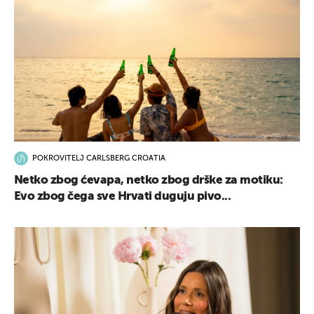
POKROVITELJ CARLSBERG CROATIA
Netko zbog ćevapa, netko zbog drške za motiku:
Evo zbog čega sve Hrvati duguju pivo...