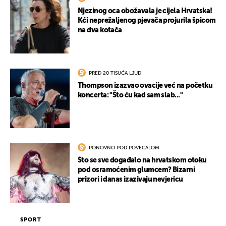
Njezinog oca obožavala je cijela Hrvatska!
Kći neprežaljenog pjevača projurila špicom
na dva kotača
PRED 20 TISUĆA LJUDI
Thompson izazvao ovacije već na početku
koncerta: "Što ću kad sam slab..."
PONOVNO POD POVEĆALOM
Što se sve događalo na hrvatskom otoku
pod osramoćenim glumcem? Bizarni
prizori i danas izazivaju nevjericu
SPORT