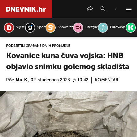
Vijesti
Sport
Showbizz
Lifestyle
Putovanja
PRETRAŽITE VIJESTI
PODSJETILI GRAĐANE DA IH PROMJENE
Kovanice kuna čuva vojska: HNB
objavio snimku golemog skladišta
Piše
Ma. K.,
02. studenoga 2023. @ 10:42
KOMENTARI