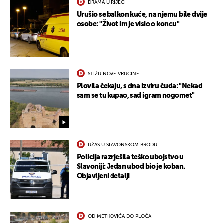
DRAMA U RIJECI
Urušio se balkon kuće, na njemu bile dvije
osobe: "Život im je visio o koncu"
STIŽU NOVE VRUĆINE
Plovila čekaju, s dna izviru čuda: "Nekad
sam se tu kupao, sad igram nogomet"
UŽAS U SLAVONSKOM BRODU
Policija razrješila teško ubojstvo u
Slavoniji: Jedan ubod bio je koban.
Objavljeni detalji
UKLJUČITE NOTIFIKACIJE
OD METKOVIĆA DO PLOČA