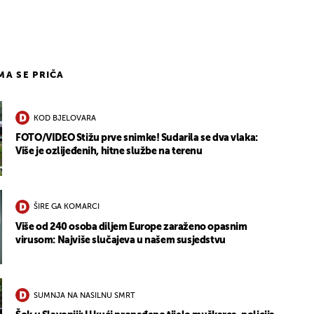
5
IMA SE PRIČA
KOD BJELOVARA
FOTO/VIDEO Stižu prve snimke! Sudarila se dva vlaka:
Više je ozlijeđenih, hitne službe na terenu
ŠIRE GA KOMARCI
Više od 240 osoba diljem Europe zaraženo opasnim
virusom: Najviše slučajeva u našem susjedstvu
SUMNJA NA NASILNU SMRT