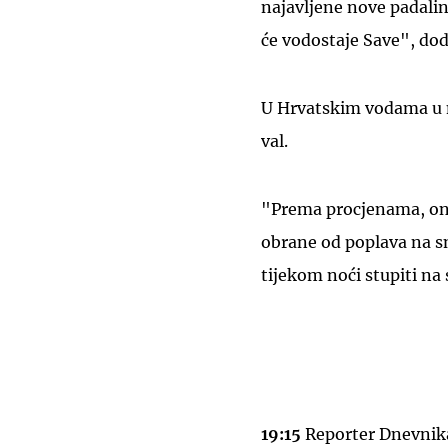
najavljene nove padaline
će vodostaje Save", dod
U Hrvatskim vodama u n
val.
"Prema procjenama, on 
obrane od poplava na sn
tijekom noći stupiti na
19:15
Reporter Dnevnik