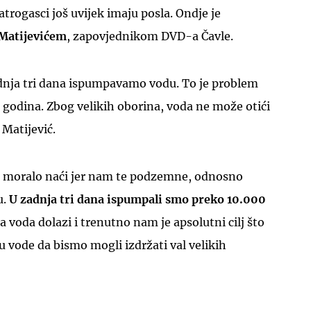
atrogasci još uvijek imaju posla. Ondje je
Matijevićem
, zapovjednikom DVD-a Čavle.
adnja tri dana ispumpavamo vodu. To je problem
z godina. Zbog velikih oborina, voda ne može otići
 Matijević.
e moralo naći jer nam te podzemne, odnosno
u.
U zadnja tri dana ispumpali smo preko 10.000
e ta voda dolazi i trenutno nam je apsolutni cilj što
nu vode da bismo mogli izdržati val velikih