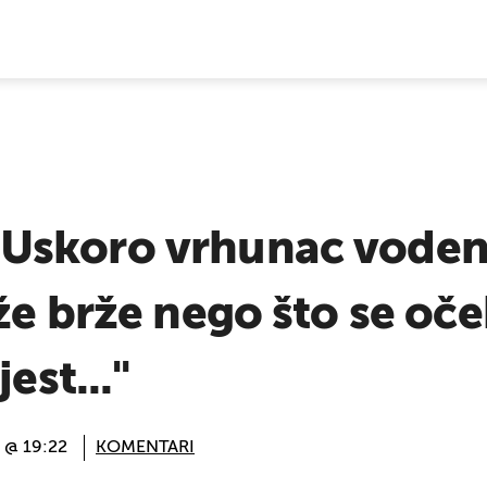
E VIJESTI
Uskoro vrhunac voden
že brže nego što se oček
est..."
 @ 19:22
KOMENTARI