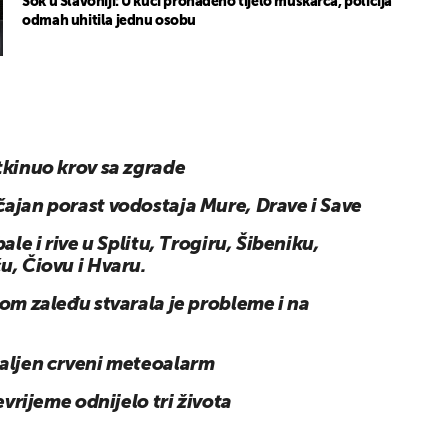
Šok u Slavoniji: U kući pronađeno tijelo muškarca, policija
odmah uhitila jednu osobu
tkinuo krov sa zgrade
ajan porast vodostaja Mure, Drave i Save
ale i rive u Splitu, Trogiru, Šibeniku,
u, Čiovu i Hvaru.
kom zaleđu stvarala je probleme i na
paljen crveni meteoalarm
nevrijeme odnijelo tri života