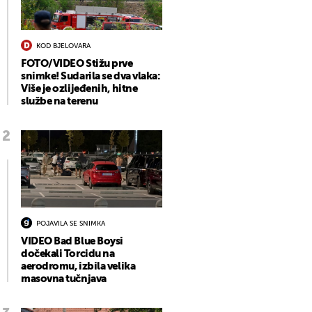
KOD BJELOVARA
FOTO/VIDEO Stižu prve
snimke! Sudarila se dva vlaka:
Više je ozlijeđenih, hitne
službe na terenu
POJAVILA SE SNIMKA
VIDEO Bad Blue Boysi
dočekali Torcidu na
aerodromu, izbila velika
masovna tučnjava