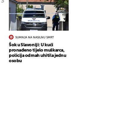
SUMNJA NA NASILNU SMRT
Šok u Slavoniji: U kući
pronađeno tijelo muškarca,
policija odmah uhitila jednu
osobu