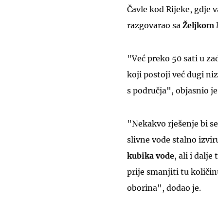
Čavle kod Rijeke, gdje v
razgovarao sa
Željkom 
"Već preko 50 sati u z
koji postoji već dugi ni
s područja", objasnio je
"Nekakvo rješenje bi s
slivne vode stalno izvir
kubika vode
, ali i dalj
prije smanjiti tu količi
oborina", dodao je.