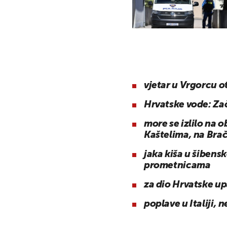
vjetar u Vrgorcu o
Hrvatske vode: Zač
more se izlilo na ob
Kaštelima, na Brač
jaka kiša u šibens
prometnicama
za dio Hrvatske u
poplave u Italiji, 