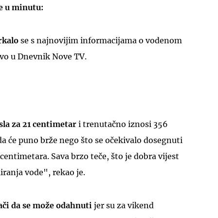
e u minutu:
rkalo
se s najnovijim informacijama o vodenom
živo u Dnevnik Nove TV.
UKLJUČITE NOTIFIKACIJE
sla za 21 centimetar
i trenutačno iznosi 356
da će puno brže nego što se očekivalo dosegnuti
ntimetara. Sava brzo teče, što je dobra vijest
ranja vode", rekao je.
ači da se može odahnuti
jer su za vikend