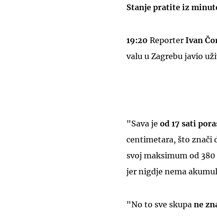
Stanje pratite iz minut
19:20
Reporter
Ivan Čo
valu u Zagrebu javio u
"Sava je
od 17 sati pora
centimetara, što znači 
svoj maksimum od 380 ce
jer nigdje nema akumuli
"No to sve skupa
ne zn