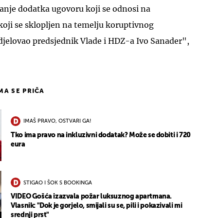
tanje dodatka ugovoru koji se odnosi na
 koji se sklopljen na temelju koruptivnog
djelovao predsjednik Vlade i HDZ-a Ivo Sanader",
IMA SE PRIČA
IMAŠ PRAVO, OSTVARI GA!
Tko ima pravo na inkluzivni dodatak? Može se dobiti i 720
eura
STIGAO I ŠOK S BOOKINGA
VIDEO Gošća izazvala požar luksuznog apartmana.
Vlasnik: "Dok je gorjelo, smijali su se, pili i pokazivali mi
srednji prst"