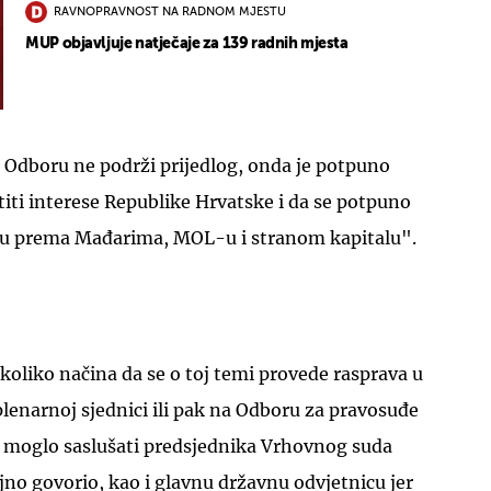
RAVNOPRAVNOST NA RADNOM MJESTU
MUP objavljuje natječaje za 139 radnih mjesta
Odboru ne podrži prijedlog, onda je potpuno
ititi interese Republike Hrvatske i da se potpuno
gu prema Mađarima, MOL-u i stranom kapitalu".
ekoliko načina da se o toj temi provede rasprava u
enarnoj sjednici ili pak na Odboru za pravosuđe
 se moglo saslušati predsjednika Vrhovnog suda
ljno govorio, kao i glavnu državnu odvjetnicu jer