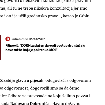
čeo govoriti o nekakvim konzultacijama s pravnim
ma, ali tu ne treba nikakva konzultacija jer smo
ta i on i ja učili građansko pravo", kazao je Grbin.
UKLJUČITE NOTIFIKACIJE
MOGUĆNOST RAZGOVORA
Filipović: ''DORH zadužen da vodi postupak u slučaju
nove tužbe koju je pokrenuo MOL''
 zabija glavu u pijesa
k, odugovlači s odgovorom
ava odgovornost, dogovorili smo se da ćemo
dnice Odbora za pravosuđe na koju želimo pozvati
 suda
Radovana Dobronića
, glavnu državnu