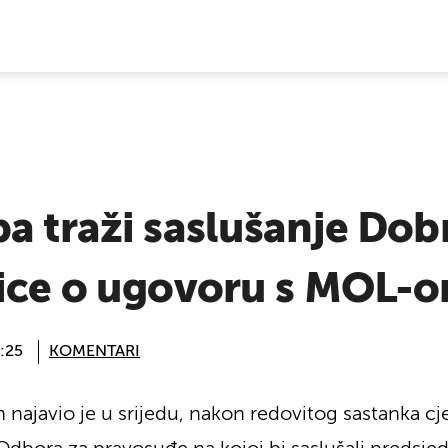
E VIJESTI
a traži saslušanje Dob
nice o ugovoru s MOL-
:25
KOMENTARI
najavio je u srijedu, nakon redovitog sastanka c