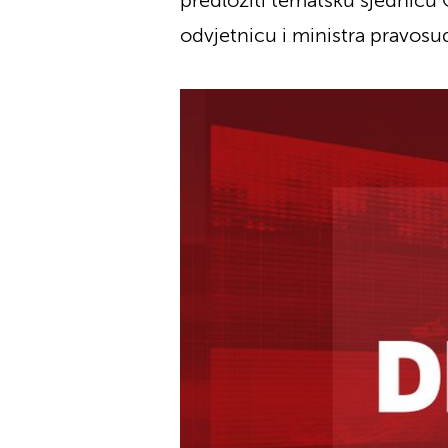
predložiti tematsku sjednicu 
odvjetnicu i ministra pravos