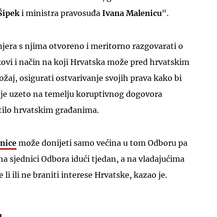
 Šipek
i ministra pravosuđa
Ivana Malenicu
".
mjera s njima otvoreno i meritorno razgovarati o
kovi i način na koji Hrvatska može pred hrvatskim
ožaj, osigurati ostvarivanje svojih prava kako bi
 je uzeto na temelju koruptivnog dogovora
ilo hrvatskim građanima.
dnice
može donijeti samo većina u tom Odboru pa
na sjednici Odbora idući tjedan, a na vladajućima
 li ili ne braniti interese Hrvatske, kazao je.