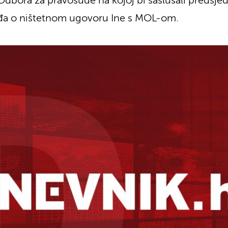
Odbora za pravosuđe na kojoj bi saslušali predsje
uđa o ništetnom ugovoru Ine s MOL-om.