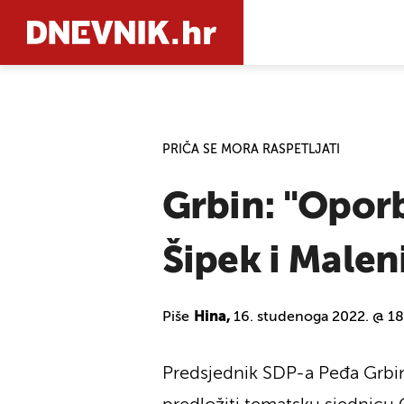
PRETRAŽIT
PRIČA SE MORA RASPETLJATI
Grbin: "Oporb
Šipek i Male
Piše
Hina,
16. studenoga 2022. @ 18
Predsjednik SDP-a Peđa Grbin 