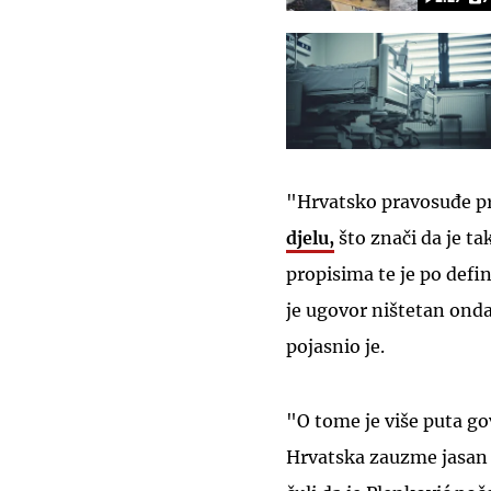
"Hrvatsko pravosuđe pr
djelu,
što znači da je t
propisima te je po def
je ugovor ništetan ond
pojasnio je.
"O tome je više puta g
Hrvatska zauzme jasan 