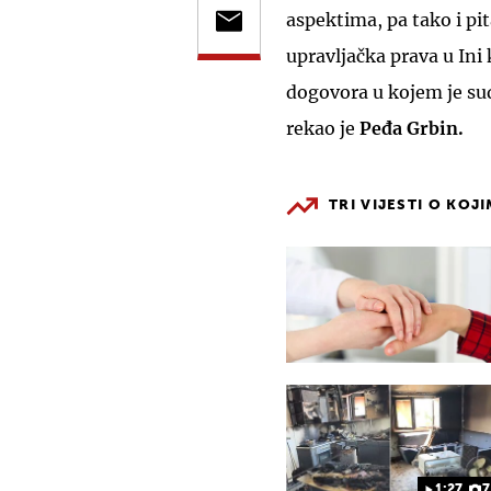
aspektima, pa tako i pi
upravljačka prava u Ini
dogovora u kojem je su
rekao je
Peđa Grbin.
TRI VIJESTI O KOJ
1:27
7