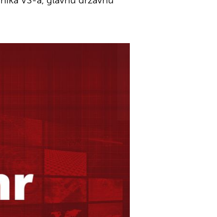
dnika VS-a, glavnu državnu