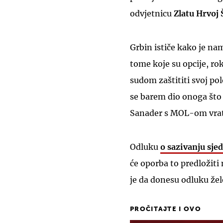
odvjetnicu
Zlatu Hrvoj
Grbin ističe kako je na
tome koje su opcije, ro
sudom zaštititi svoj pol
se barem dio onoga što
Sanader s MOL-om vrat
Odluku
o sazivanju sje
će oporba to predložiti 
je da donesu odluku žele
PROČITAJTE I OVO