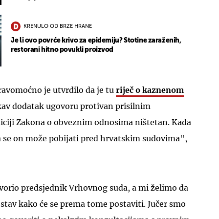
KRENULO OD BRZE HRANE
Je li ovo povrće krivo za epidemiju? Stotine zaraženih,
restorani hitno povukli proizvod
avomoćno je utvrdilo da je tu
riječ o kaznenom
akav dodatak ugovoru protivan prisilnim
iniciji Zakona o obveznim odnosima ništetan. Kada
a se on može pobijati pred hrvatskim sudovima",
ovorio predsjednik Vrhovnog suda, a mi želimo da
stav kako će se prema tome postaviti. Jučer smo