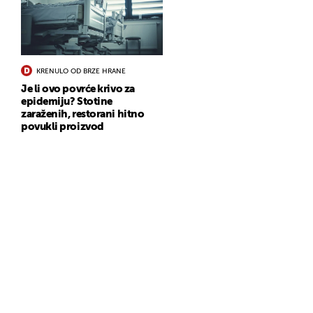
KRENULO OD BRZE HRANE
Je li ovo povrće krivo za
epidemiju? Stotine
zaraženih, restorani hitno
povukli proizvod