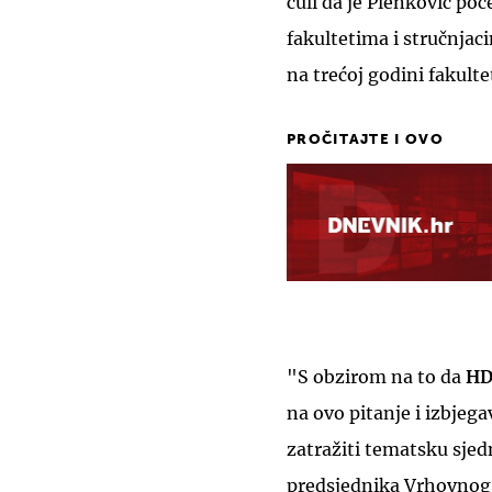
čuli da je Plenković po
fakultetima i stručnjaci
na trećoj godini fakulte
PROČITAJTE I OVO
"S obzirom na to da
HDZ
na ovo pitanje i izbjeg
zatražiti tematsku sje
predsjednika Vrhovnog