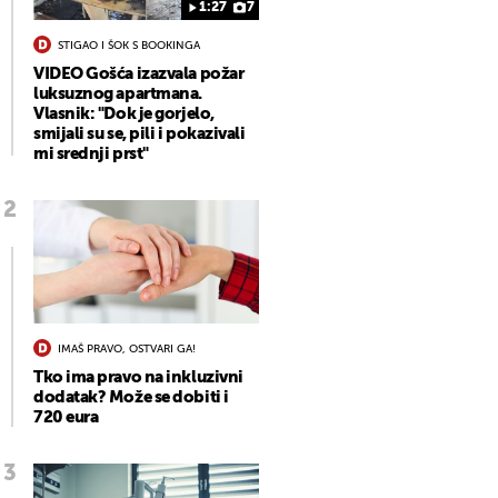
1:27
7
STIGAO I ŠOK S BOOKINGA
VIDEO Gošća izazvala požar
luksuznog apartmana.
Vlasnik: "Dok je gorjelo,
smijali su se, pili i pokazivali
mi srednji prst"
IMAŠ PRAVO, OSTVARI GA!
Tko ima pravo na inkluzivni
dodatak? Može se dobiti i
720 eura