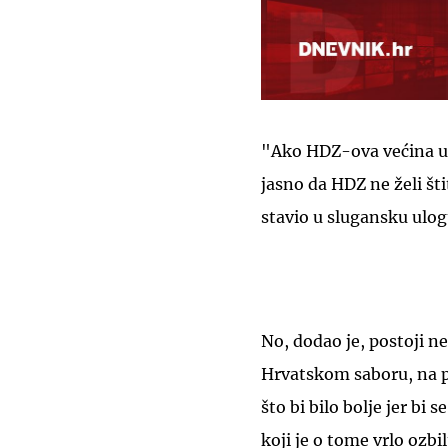
"Ako HDZ-ova većina u 
jasno da HDZ ne želi št
stavio u slugansku ulo
No, dodao je, postoji n
Hrvatskom saboru, na pl
što bi bilo bolje jer bi
koji je o tome vrlo ozbi