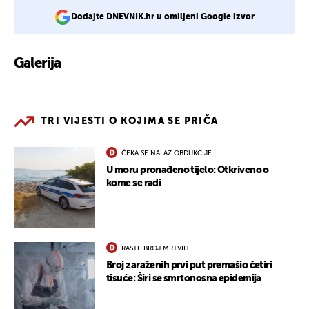
Dodajte DNEVNIK.hr u omiljeni Google izvor
Galerija
1
TRI VIJESTI O KOJIMA SE PRIČA
ČEKA SE NALAZ OBDUKCIJE
U moru pronađeno tijelo: Otkriveno o
kome se radi
RASTE BROJ MRTVIH
Broj zaraženih prvi put premašio četiri
tisuće: Širi se smrtonosna epidemija