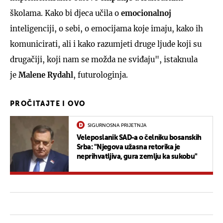
školama. Kako bi djeca učila o
emocionalnoj
inteligenciji, o sebi, o emocijama koje imaju, kako ih
komunicirati, ali i kako razumjeti druge ljude koji su
drugačiji, koji nam se možda ne sviđaju", istaknula
je
Malene
Rydahl
, futurologinja.
PROČITAJTE I OVO
SIGURNOSNA PRIJETNJA
Veleposlanik SAD-a o čelniku bosanskih
Srba: "Njegova užasna retorika je
neprihvatljiva, gura zemlju ka sukobu"