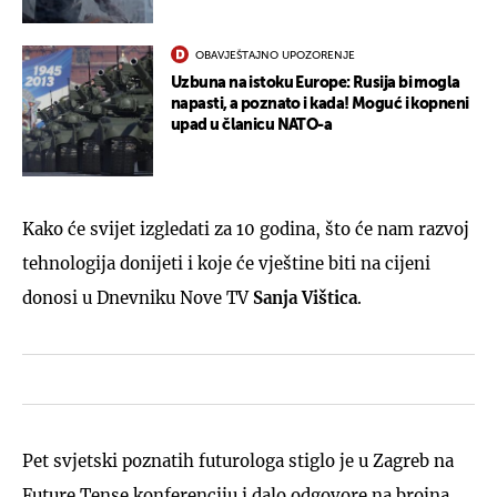
OBAVJEŠTAJNO UPOZORENJE
Uzbuna na istoku Europe: Rusija bi mogla
napasti, a poznato i kada! Moguć i kopneni
upad u članicu NATO-a
Kako će svijet izgledati za 10 godina, što će nam razvoj
tehnologija donijeti i koje će vještine biti na cijeni
donosi u Dnevniku Nove TV
Sanja
Vištica
.
Pet svjetski poznatih futurologa stiglo je u Zagreb na
Future Tense konferenciju i dalo odgovore na brojna