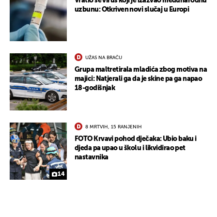
Vratio se virus koji je izazvao međunarodnu
uzbunu: Otkriven novi slučaj u Europi
UŽAS NA BRAČU
Grupa maltretirala mladića zbog motiva na
majici: Natjerali ga da je skine pa ga napao
18-godišnjak
8 MRTVIH, 15 RANJENIH
FOTO Krvavi pohod dječaka: Ubio baku i
djeda pa upao u školu i likvidirao pet
nastavnika
14