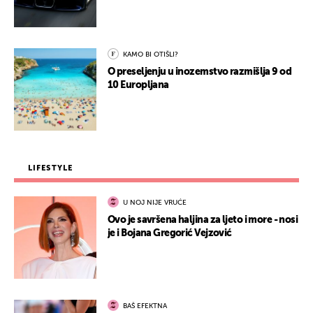
KAMO BI OTIŠLI?
O preseljenju u inozemstvo razmišlja 9 od
10 Europljana
LIFESTYLE
U NOJ NIJE VRUĆE
Ovo je savršena haljina za ljeto i more - nosi
je i Bojana Gregorić Vejzović
BAŠ EFEKTNA