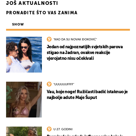
JOŠ AKTUALNOSTI
PRONAĐITE ŠTO VAS ZANIMA
SHOW
"KAO DA SU NOVAK ĐOKOVIĆ"
Jedan od najpoznatijih svjetskih parova
stigao na Jadran, ovakve reakcije
vjerojatno nisu očekivali
"UUUUUUFFFF"
Vau, koje noge! Ružičasti badić istaknuo je
najbolje adute Maje Šuput
U 27. GODINI