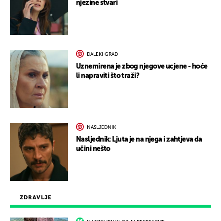
njezine stvari
DALEKI GRAD
Uznemirena je zbog njegove ucjene - hoće
li napraviti što traži?
NASLJEDNIK
Nasljednik: Ljuta je na njega i zahtjeva da
učini nešto
ZDRAVLJE