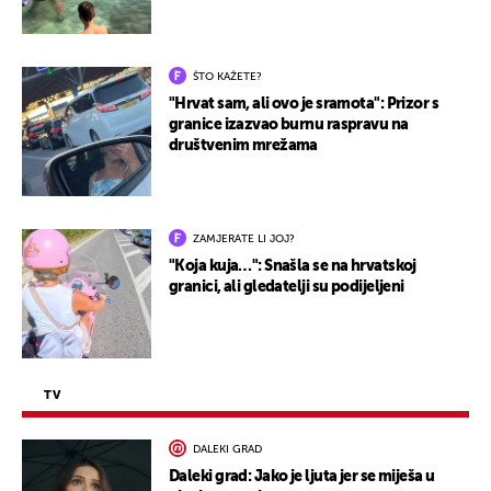
ŠTO KAŽETE?
"Hrvat sam, ali ovo je sramota": Prizor s
granice izazvao burnu raspravu na
društvenim mrežama
ZAMJERATE LI JOJ?
"Koja kuja…": Snašla se na hrvatskoj
granici, ali gledatelji su podijeljeni
TV
DALEKI GRAD
Daleki grad: Jako je ljuta jer se miješa u