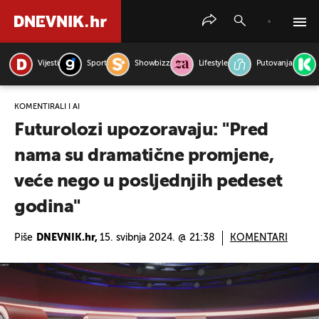
Vijesti
Sport
Showbizz
Lifestyle
Putovanja
PRETRAŽITE VIJESTI
KOMENTIRALI I AI
Futurolozi upozoravaju: "Pred
nama su dramatične promjene,
veće nego u posljednjih pedeset
godina"
Piše
DNEVNIK.hr,
15. svibnja 2024. @ 21:38
KOMENTARI