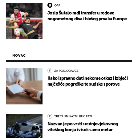
OPA!
Josip Šutalo radi transfer u redove
nogometnog diva i bivšeg prvaka Europe
NOVAC
ZA POSLODAVCE
Kako ispravno dati nekome otkaz i izbjeći
najčešće pogreške te sudske sporove
TREĆI UNIKATNI BUGATTI
Nazvan je po vrsti srednjovjekovnog
viteškog konja i visok samo metar