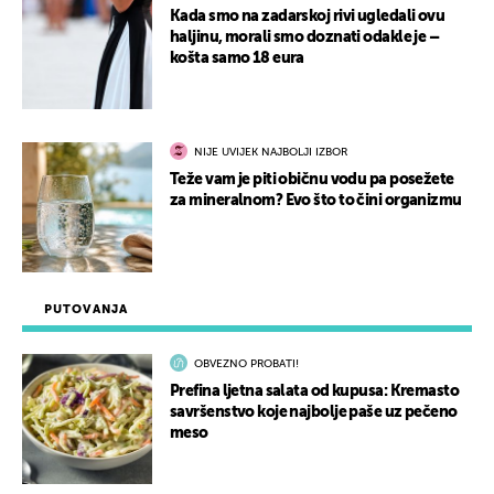
Kada smo na zadarskoj rivi ugledali ovu
haljinu, morali smo doznati odakle je –
košta samo 18 eura
NIJE UVIJEK NAJBOLJI IZBOR
Teže vam je piti običnu vodu pa posežete
za mineralnom? Evo što to čini organizmu
PUTOVANJA
OBVEZNO PROBATI!
Prefina ljetna salata od kupusa: Kremasto
savršenstvo koje najbolje paše uz pečeno
meso