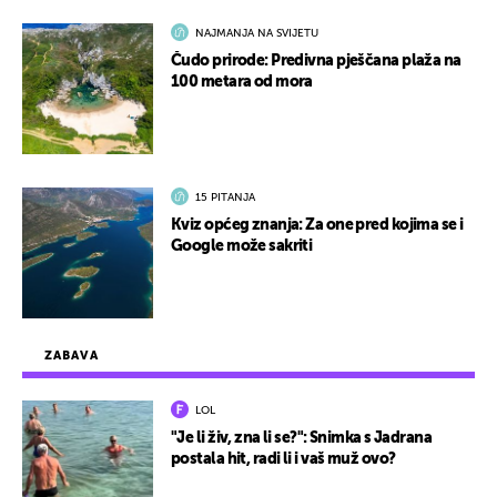
NAJMANJA NA SVIJETU
Čudo prirode: Predivna pješčana plaža na
100 metara od mora
15 PITANJA
Kviz općeg znanja: Za one pred kojima se i
Google može sakriti
ZABAVA
LOL
"Je li živ, zna li se?": Snimka s Jadrana
postala hit, radi li i vaš muž ovo?