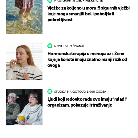
NAJSIGURNIJI OBLIK REKREACIJE
Vježbe za koljeno u moru: 5 sigurnih vježbi
koje mogu smanjiti bol i poboljšati
pokretljivost
NOVO ISTRAŽIVANJE
Hormonska terapija u menopauzi: Žene
koje je koriste imaju znatno manji rizik od
ovoga
STUDIJA NA GOTOVO 1.900 OSOBA
Ljudi koji redovito rade ovo imaju “mlađi”
organizam, pokazuje istraživanje