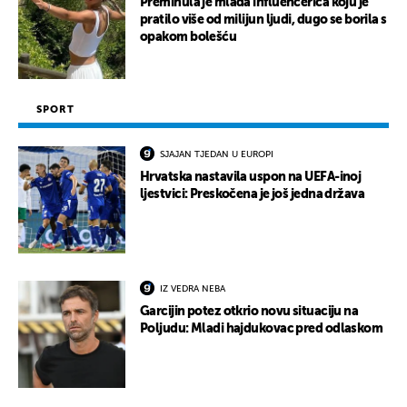
Preminula je mlada influencerica koju je
pratilo više od milijun ljudi, dugo se borila s
opakom bolešću
SPORT
SJAJAN TJEDAN U EUROPI
Hrvatska nastavila uspon na UEFA-inoj
ljestvici: Preskočena je još jedna država
IZ VEDRA NEBA
Garcijin potez otkrio novu situaciju na
Poljudu: Mladi hajdukovac pred odlaskom