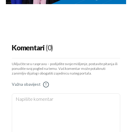
Komentari
(0)
Uključite se u raspravu – podijelite svoje mišljenje, postavite pitanja ili
ponudite svoj pogled na temu. Vaš komentar može potaknuti
zanimljiv dijalog i obogatiti zajednicu našeg portala.
Važna obavijest
!