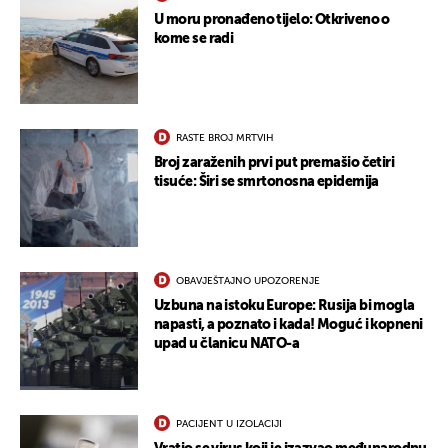
U moru pronađeno tijelo: Otkriveno o
kome se radi
RASTE BROJ MRTVIH
Broj zaraženih prvi put premašio četiri
tisuće: Širi se smrtonosna epidemija
OBAVJEŠTAJNO UPOZORENJE
Uzbuna na istoku Europe: Rusija bi mogla
napasti, a poznato i kada! Moguć i kopneni
upad u članicu NATO-a
PACIJENT U IZOLACIJI