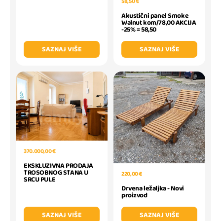
58,50 €
Akustični panel Smoke
Walnut kom/78,00 AKCIJA
-25% = 58,50
SAZNAJ VIŠE
SAZNAJ VIŠE
370.000,00 €
EKSKLUZIVNA PRODAJA
TROSOBNOG STANA U
220,00 €
SRCU PULE
Drvena ležaljka - Novi
proizvod
SAZNAJ VIŠE
SAZNAJ VIŠE