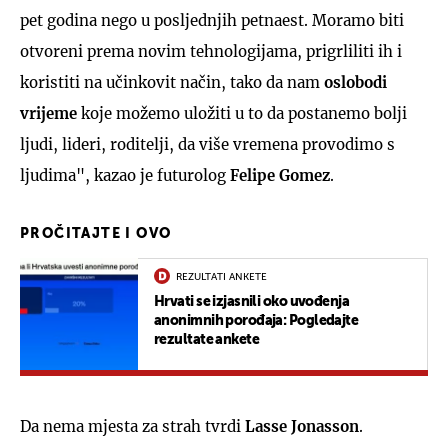
pet godina nego u posljednjih petnaest. Moramo biti
otvoreni prema novim tehnologijama, prigrliliti ih i
koristiti na učinkovit način, tako da nam
oslobodi
vrijeme
koje možemo uložiti u to da postanemo bolji
ljudi, lideri, roditelji, da više vremena provodimo s
ljudima", kazao je futurolog
Felipe
Gomez
.
PROČITAJTE I OVO
REZULTATI ANKETE
Hrvati se izjasnili oko uvođenja
anonimnih porođaja: Pogledajte
rezultate ankete
Da nema mjesta za strah tvrdi
Lasse
Jonasson
.