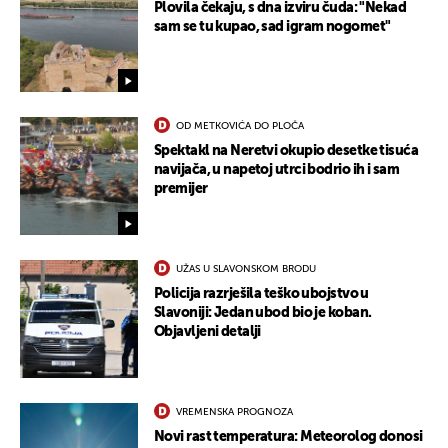
Plovila čekaju, s dna izviru čuda: "Nekad
sam se tu kupao, sad igram nogomet"
OD METKOVIĆA DO PLOČA
Spektakl na Neretvi okupio desetke tisuća
navijača, u napetoj utrci bodrio ih i sam
premijer
UŽAS U SLAVONSKOM BRODU
Policija razrješila teško ubojstvo u
Slavoniji: Jedan ubod bio je koban.
Objavljeni detalji
VREMENSKA PROGNOZA
Novi rast temperatura: Meteorolog donosi