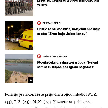
prijetnju: Ovaj grad u BiH-u bi mogao biti
žarište
DRAMA U RIJECI
Urušio se balkon kuće, na njemu bile dvije
osobe: "Život im je visio o koncu"
STIŽU NOVE VRUĆINE
Plovila čekaju, s dna izviru čuda: "Nekad
sam se tu kupao, sad igram nogomet"
Policija je nakon fešte prijavila trojicu mladića M. Z.
(33), T. Ž. (23) i M. M. (24). Kaznene su prijave za