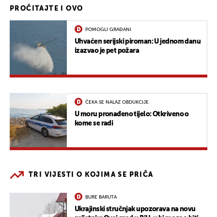
PROČITAJTE I OVO
POMOGLI GRAĐANI
Uhvaćen serijski piroman: U jednom danu
izazvao je pet požara
ČEKA SE NALAZ OBDUKCIJE
U moru pronađeno tijelo: Otkriveno o
kome se radi
TRI VIJESTI O KOJIMA SE PRIČA
BURE BARUTA
Ukrajinski stručnjak upozorava na novu