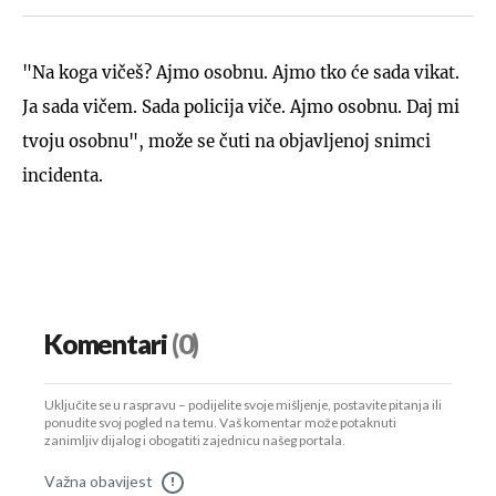
"Na koga vičeš? Ajmo osobnu. Ajmo tko će sada vikat.
Ja sada vičem. Sada policija viče. Ajmo osobnu. Daj mi
tvoju osobnu", može se čuti na objavljenoj snimci
incidenta.
Komentari
(0)
Uključite se u raspravu – podijelite svoje mišljenje, postavite pitanja ili
ponudite svoj pogled na temu. Vaš komentar može potaknuti
zanimljiv dijalog i obogatiti zajednicu našeg portala.
Važna obavijest
!