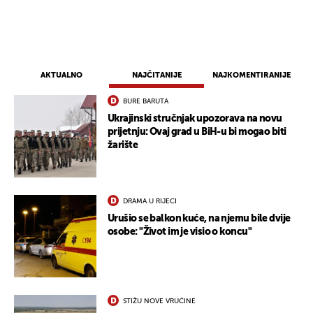
UKLJUČITE NOTIFIKACIJE
AKTUALNO
NAJČITANIJE
NAJKOMENTIRANIJE
BURE BARUTA
Ukrajinski stručnjak upozorava na novu
prijetnju: Ovaj grad u BiH-u bi mogao biti
žarište
DRAMA U RIJECI
Urušio se balkon kuće, na njemu bile dvije
osobe: "Život im je visio o koncu"
STIŽU NOVE VRUĆINE