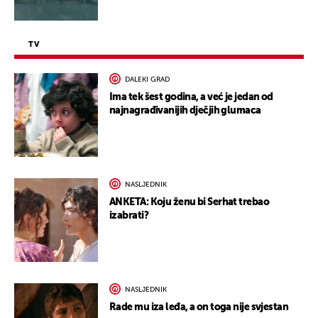
TV
DALEKI GRAD
Ima tek šest godina, a već je jedan od
najnagrađivanijih dječjih glumaca
NASLJEDNIK
ANKETA: Koju ženu bi Serhat trebao
izabrati?
NASLJEDNIK
Rade mu iza leđa, a on toga nije svjestan