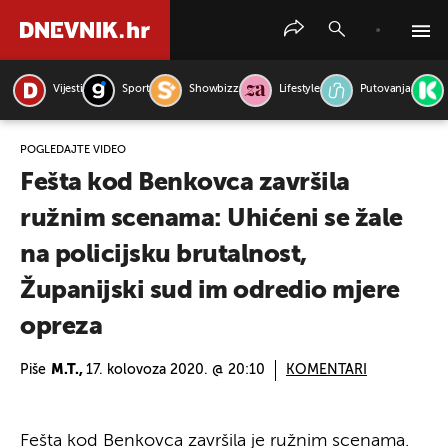
Vijesti
Sport
Showbizz
Lifestyle
Putovanja
PRETRAŽITE VIJESTI
POGLEDAJTE VIDEO
Fešta kod Benkovca završila
ružnim scenama: Uhićeni se žale
na policijsku brutalnost,
Županijski sud im odredio mjere
opreza
Piše
M.T.,
17. kolovoza 2020. @ 20:10
KOMENTARI
Fešta kod Benkovca završila je ružnim scenama.