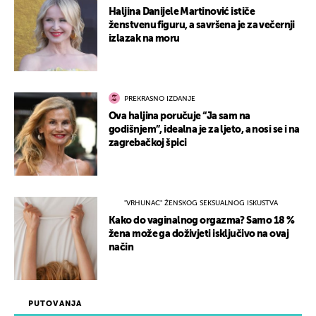
Haljina Danijele Martinović ističe
ženstvenu figuru, a savršena je za večernji
izlazak na moru
PREKRASNO IZDANJE
Ova haljina poručuje “Ja sam na
godišnjem”, idealna je za ljeto, a nosi se i na
zagrebačkoj špici
"VRHUNAC" ŽENSKOG SEKSUALNOG ISKUSTVA
Kako do vaginalnog orgazma? Samo 18 %
žena može ga doživjeti isključivo na ovaj
način
PUTOVANJA