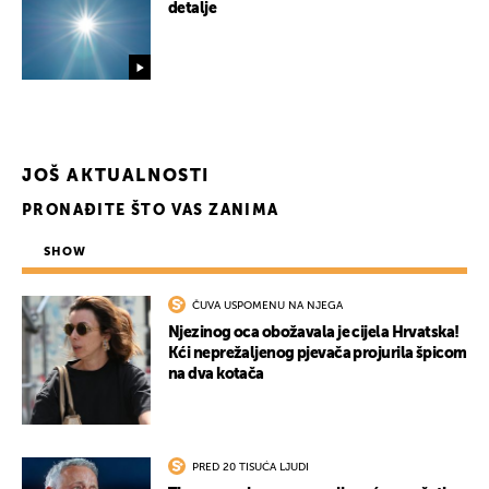
detalje
JOŠ AKTUALNOSTI
PRONAĐITE ŠTO VAS ZANIMA
SHOW
ČUVA USPOMENU NA NJEGA
Njezinog oca obožavala je cijela Hrvatska!
Kći neprežaljenog pjevača projurila špicom
na dva kotača
PRED 20 TISUĆA LJUDI