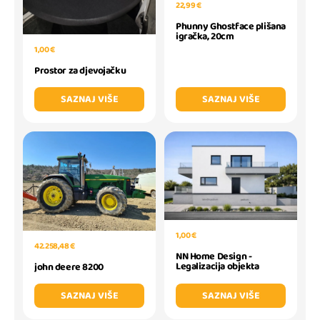
22,99 €
Phunny Ghostface plišana
igračka, 20cm
1,00 €
Prostor za djevojačku
SAZNAJ VIŠE
SAZNAJ VIŠE
1,00 €
42.258,48 €
NN Home Design -
Legalizacija objekta
john deere 8200
SAZNAJ VIŠE
SAZNAJ VIŠE