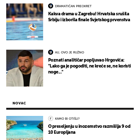
DRAMATIČAN PREOKRET
Kakva drama u Zagrebu! Hrvatska srušila
Srbiju i izborila finale Svjetskog prvenstva
AU, OVO JE RUŽNO
Poznati analitičar popljuvao Hrgovića:
"Lako ga je pogoditi, ne kreće se, ne koristi
noge..."
NOVAC
KAMO BI OTIŠLI?
O preseljenju u inozemstvo razmišlja 9 od
10 Europljana