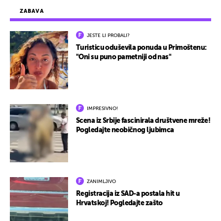
ZABAVA
JESTE LI PROBALI?
Turisticu oduševila ponuda u Primoštenu:
"Oni su puno pametniji od nas"
IMPRESIVNO!
Scena iz Srbije fascinirala društvene mreže!
Pogledajte neobičnog ljubimca
ZANIMLJIVO
Registracija iz SAD-a postala hit u
Hrvatskoj! Pogledajte zašto