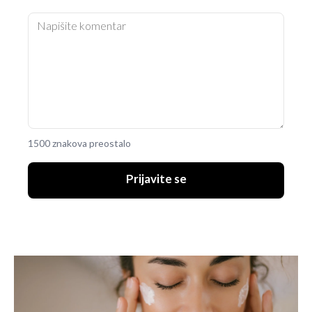
1500 znakova preostalo
Prijavite se