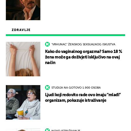
ZDRAVLJE
"VRHUNAC" ŽENSKOG SEKSUALNOG ISKUSTVA
Kako do vaginalnog orgazma? Samo 18 %
žena može ga doživjeti isključivo na ovaj
način
STUDIJA NA GOTOVO 1.900 OSOBA
Ljudi koji redovito rade ovo imaju “mlađi”
organizam, pokazuje istraživanje
NOVO ISTRAŽIVANJE