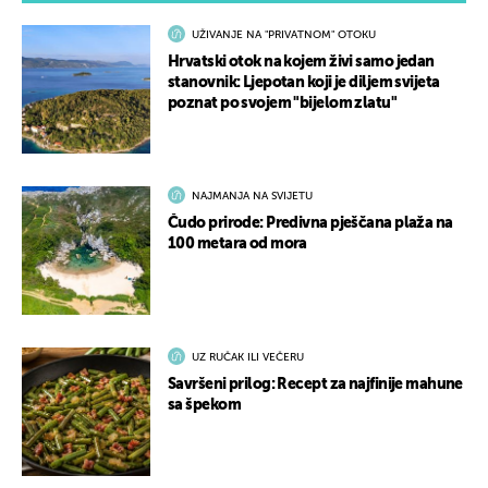
UŽIVANJE NA "PRIVATNOM" OTOKU
Hrvatski otok na kojem živi samo jedan
stanovnik: Ljepotan koji je diljem svijeta
poznat po svojem "bijelom zlatu"
NAJMANJA NA SVIJETU
Čudo prirode: Predivna pješčana plaža na
100 metara od mora
UZ RUČAK ILI VEČERU
Savršeni prilog: Recept za najfinije mahune
sa špekom