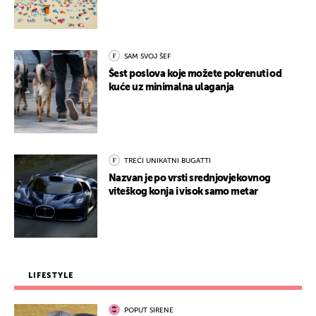
SAM SVOJ ŠEF
Šest poslova koje možete pokrenuti od
kuće uz minimalna ulaganja
TREĆI UNIKATNI BUGATTI
Nazvan je po vrsti srednjovjekovnog
viteškog konja i visok samo metar
LIFESTYLE
POPUT SIRENE