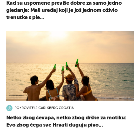
Kad su uspomene previše dobre za samo jedno
gledanje: Mali uređaj koji je još jednom oživio
trenutke s ple...
POKROVITELJ CARLSBERG CROATIA
Netko zbog ćevapa, netko zbog drške za motiku:
Evo zbog čega sve Hrvati duguju pivo...