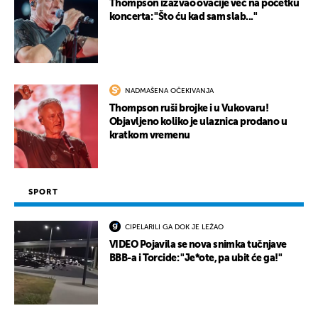
Thompson izazvao ovacije već na početku
koncerta: "Što ću kad sam slab..."
NADMAŠENA OČEKIVANJA
Thompson ruši brojke i u Vukovaru!
Objavljeno koliko je ulaznica prodano u
kratkom vremenu
SPORT
CIPELARILI GA DOK JE LEŽAO
VIDEO Pojavila se nova snimka tučnjave
BBB-a i Torcide: "Je*ote, pa ubit će ga!"