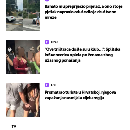
Bahato mu prepriječio prijelaz, a ono što je
pješak napravio oduševilo je društvene
mreže
UŽAS…
"Ove tri štrace došle su u klub…": Splitska
influencerica oplela po ženama zbog
užasnog ponašanja
LOL
Promatrao turiste u Hrvatskoj, njegova
zapažanja nasmijala cijelu regiju
TV