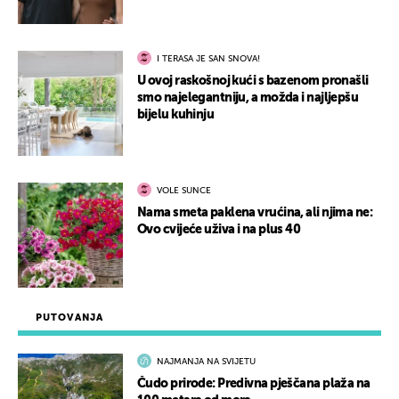
I TERASA JE SAN SNOVA!
U ovoj raskošnoj kući s bazenom pronašli
smo najelegantniju, a možda i najljepšu
bijelu kuhinju
VOLE SUNCE
Nama smeta paklena vrućina, ali njima ne:
Ovo cvijeće uživa i na plus 40
PUTOVANJA
NAJMANJA NA SVIJETU
Čudo prirode: Predivna pješčana plaža na