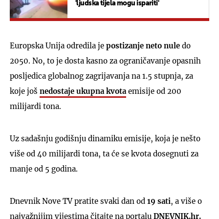
'ljudska tijela mogu ispariti'
Europska Unija odredila je
postizanje neto nule
do
2050. No, to je dosta kasno za ograničavanje opasnih
posljedica globalnog zagrijavanja na 1.5 stupnja, za
koje još
nedostaje ukupna kvota
emisije od 200
milijardi tona.
Uz sadašnju godišnju dinamiku emisije, koja je nešto
više od 40 milijardi tona, ta će se kvota dosegnuti za
manje od 5 godina.
Dnevnik Nove TV pratite svaki dan od
19 sati
, a više o
najvažnijim vijestima čitajte na portalu
DNEVNIK.hr.