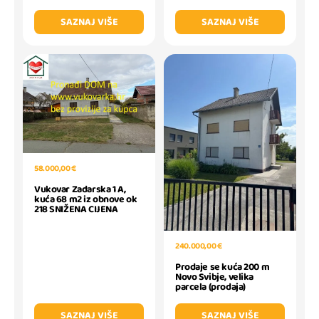
SAZNAJ VIŠE
SAZNAJ VIŠE
58.000,00 €
Vukovar Zadarska 1 A,
kuća 68 m2 iz obnove ok
218 SNIŽENA CIJENA
240.000,00 €
Prodaje se kuća 200 m
Novo Svibje, velika
parcela (prodaja)
SAZNAJ VIŠE
SAZNAJ VIŠE