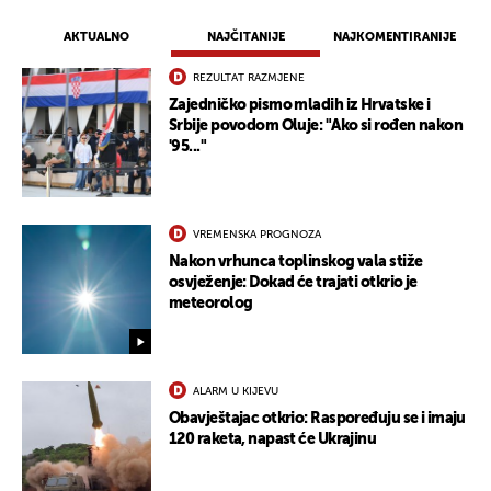
AKTUALNO
NAJČITANIJE
NAJKOMENTIRANIJE
REZULTAT RAZMJENE
Zajedničko pismo mladih iz Hrvatske i
Srbije povodom Oluje: "Ako si rođen nakon
'95..."
VREMENSKA PROGNOZA
Nakon vrhunca toplinskog vala stiže
osvježenje: Dokad će trajati otkrio je
meteorolog
ALARM U KIJEVU
Obavještajac otkrio: Raspoređuju se i imaju
120 raketa, napast će Ukrajinu