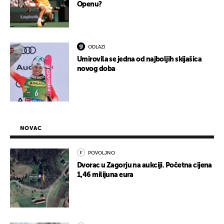
Openu?
ODLAZI
Umirovila se jedna od najboljih skijašica
novog doba
NOVAC
POVOLJNO
Dvorac u Zagorju na aukciji. Početna cijena
1,46 milijuna eura