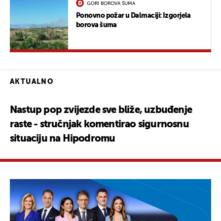
GORI BOROVA ŠUMA
Ponovno požar u Dalmaciji: Izgorjela
borova šuma
AKTUALNO
Nastup pop zvijezde sve bliže, uzbuđenje
raste - stručnjak komentirao sigurnosnu
situaciju na Hipodromu