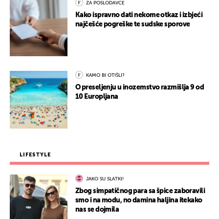
ZA POSLODAVCE
Kako ispravno dati nekome otkaz i izbjeći
najčešće pogreške te sudske sporove
KAMO BI OTIŠLI?
O preseljenju u inozemstvo razmišlja 9 od
10 Europljana
LIFESTYLE
JAKO SU SLATKI!
Zbog simpatičnog para sa špice zaboravili
smo i na modu, no damina haljina itekako
nas se dojmila