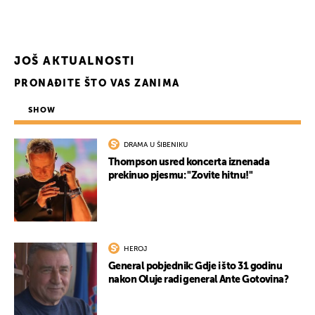
JOŠ AKTUALNOSTI
PRONAĐITE ŠTO VAS ZANIMA
SHOW
DRAMA U ŠIBENIKU
Thompson usred koncerta iznenada
prekinuo pjesmu: "Zovite hitnu!"
HEROJ
General pobjednik: Gdje i što 31 godinu
nakon Oluje radi general Ante Gotovina?