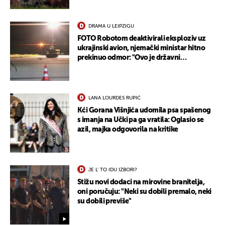
DRAMA U LEIPZIGU
FOTO Robotom deaktivirali eksploziv uz
ukrajinski avion, njemački ministar hitno
prekinuo odmor: "Ovo je državni
terorizam"
LANA LOURDES RUPIĆ
Kći Gorana Višnjića udomila psa spašenog
s imanja na Učki pa ga vratila: Oglasio se
azil, majka odgovorila na kritike
UKLJUČITE NOTIFIKACIJE
JE L' TO IDU IZBORI?
Stižu novi dodaci na mirovine branitelja,
oni poručuju: "Neki su dobili premalo, neki
su dobili previše"