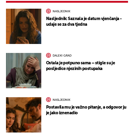
NASLJEDNIK
Nasljednik: Saznala je datum vjenčanja -
udaje se za dva tjedna
DALEKI GRAD
Ostala je potpuno sama – stigle su je
posljedice njezinih postupaka
NASLJEDNIK
Postavila mu je važno pitanje, a odgovor ju
je jako iznenadio