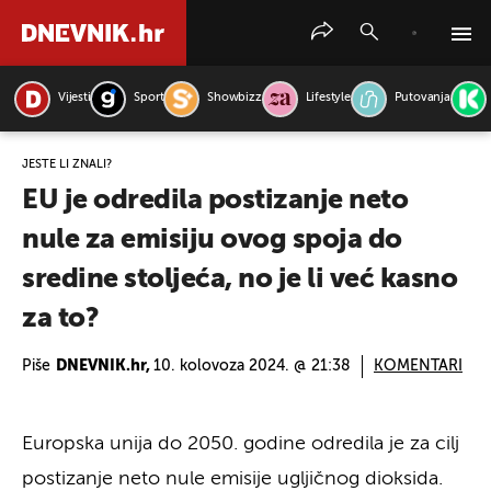
Vijesti
Sport
Showbizz
Lifestyle
Putovanja
PRETRAŽITE VIJESTI
JESTE LI ZNALI?
EU je odredila postizanje neto
nule za emisiju ovog spoja do
sredine stoljeća, no je li već kasno
za to?
Piše
DNEVNIK.hr,
10. kolovoza 2024. @ 21:38
KOMENTARI
Europska unija do 2050. godine odredila je za cilj
postizanje neto nule emisije ugljičnog dioksida.