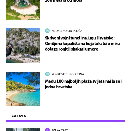
100 metara od mora
NEDALEKO OD PLOČA
Skriveni vojni tuneli na jugu Hrvatske:
Omiljena kupališta na koja lokalci u miru
dolaze roniti i skakati u more
POKROVITELJ CORONA
Među 100 najboljih plaža svijeta našla se i
jedna hrvatska
ZABAVA
SVAKA ČAST