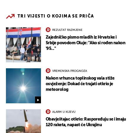
TRI VIJESTI O KOJIMA SE PRIČA
REZULTAT RAZMJENE
Zajedničko pismo mladih iz Hrvatske i
Srbije povodom Oluje: "Ako si rođen nakon
'95..."
VREMENSKA PROGNOZA
Nakon vrhunca toplinskog vala stiže
osvježenje: Dokad će trajati otkrio je
meteorolog
ALARM U KIJEVU
Obavještajac otkrio: Raspoređuju se i imaju
120 raketa, napast će Ukrajinu