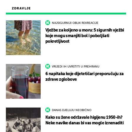
ZDRAVLJE
NAJSIGURNIJI OBLIK REKREACIJE
Vježbe za koljeno u moru: 5 sigurnih vježbi
koje mogu smanjiti bol i poboljšati
pokretljivost
VRIJEDI IH UVRSTITI U PREHRANU
6 napitaka koje dijetetičari preporučuju za
zdrave zglobove
DANAS DJELUJU NEOBIČNO
Kako su žene održavale higijenu 1950-ih?
Neke navike danas bi vas mogle iznenaditi