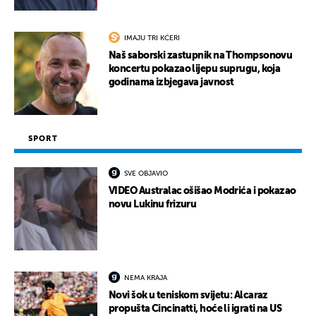
IMAJU TRI KĆERI
Naš saborski zastupnik na Thompsonovu
koncertu pokazao lijepu suprugu, koja
godinama izbjegava javnost
SPORT
SVE OBJAVIO
VIDEO Australac ošišao Modrića i pokazao
novu Lukinu frizuru
NEMA KRAJA
Novi šok u teniskom svijetu: Alcaraz
propušta Cincinatti, hoće li igrati na US