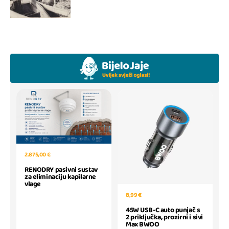
2.875,00 €
RENODRY pasivni sustav
za eliminaciju kapilarne
vlage
8,99 €
45W USB-C auto punjač s
2 priključka, prozirni i sivi
Max BWOO