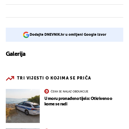
Dodajte DNEVNIK.hr u omiljeni Google izvor
Galerija
1
TRI VIJESTI O KOJIMA SE PRIČA
ČEKA SE NALAZ OBDUKCIJE
U moru pronađeno tijelo: Otkriveno o
kome se radi