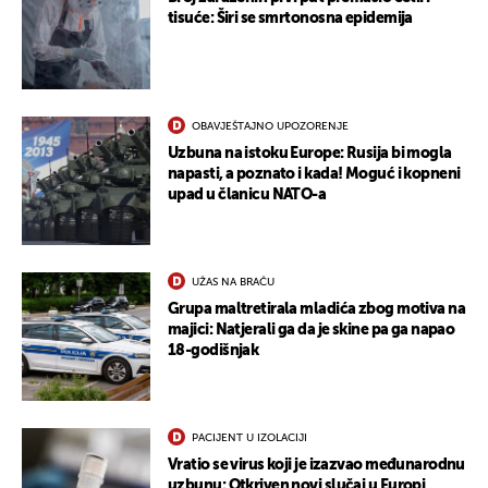
tisuće: Širi se smrtonosna epidemija
OBAVJEŠTAJNO UPOZORENJE
Uzbuna na istoku Europe: Rusija bi mogla
napasti, a poznato i kada! Moguć i kopneni
upad u članicu NATO-a
UŽAS NA BRAČU
Grupa maltretirala mladića zbog motiva na
majici: Natjerali ga da je skine pa ga napao
18-godišnjak
PACIJENT U IZOLACIJI
Vratio se virus koji je izazvao međunarodnu
uzbunu: Otkriven novi slučaj u Europi