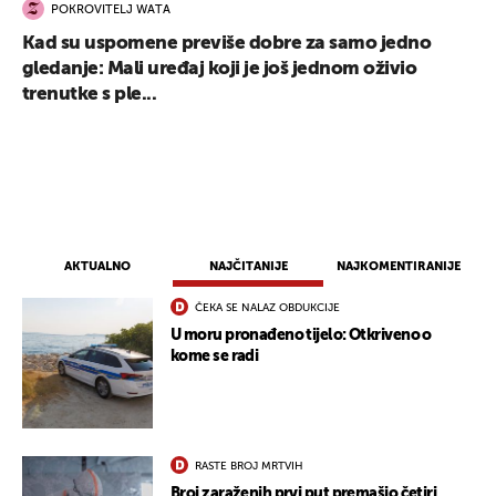
POKROVITELJ WATA
Kad su uspomene previše dobre za samo jedno
gledanje: Mali uređaj koji je još jednom oživio
UKLJUČITE NOTIFIKACIJE
trenutke s ple...
AKTUALNO
NAJČITANIJE
NAJKOMENTIRANIJE
ČEKA SE NALAZ OBDUKCIJE
U moru pronađeno tijelo: Otkriveno o
kome se radi
RASTE BROJ MRTVIH
Broj zaraženih prvi put premašio četiri