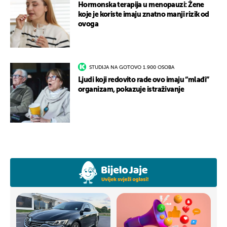
Hormonska terapija u menopauzi: Žene
koje je koriste imaju znatno manji rizik od
ovoga
STUDIJA NA GOTOVO 1.900 OSOBA
Ljudi koji redovito rade ovo imaju “mlađi”
organizam, pokazuje istraživanje