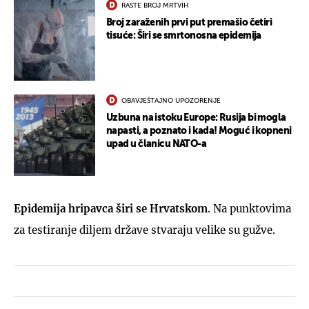
RASTE BROJ MRTVIH
Broj zaraženih prvi put premašio četiri
tisuće: Širi se smrtonosna epidemija
OBAVJEŠTAJNO UPOZORENJE
Uzbuna na istoku Europe: Rusija bi mogla
napasti, a poznato i kada! Moguć i kopneni
upad u članicu NATO-a
Epidemija hripavca širi se Hrvatskom
. Na punktovima
za testiranje diljem države stvaraju velike su gužve.