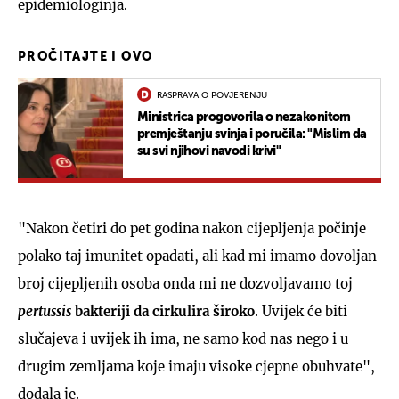
epidemiologinja.
PROČITAJTE I OVO
RASPRAVA O POVJERENJU
Ministrica progovorila o nezakonitom
premještanju svinja i poručila: "Mislim da
su svi njihovi navodi krivi"
"Nakon četiri do pet godina nakon cijepljenja počinje
polako taj imunitet opadati, ali kad mi imamo dovoljan
broj cijepljenih osoba onda mi ne dozvoljavamo toj
pertussis
bakteriji da cirkulira
široko
. Uvijek će biti
slučajeva i uvijek ih ima, ne samo kod nas nego i u
drugim zemljama koje imaju visoke cjepne obuhvate",
dodala je.