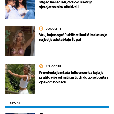
stigao na Jadran, ovakve reakcije
vjerojatno nisu očekivali
"UUUUUUFFFF"
Vau, koje noge! Ružičasti badić istaknuo je
najbolje adute Maje Šuput
U 27. GODINI
Preminula je mlada influencerica koju je
pratilo više od milijun ljudi, dugo se borila s
opakom bolešću
SPORT