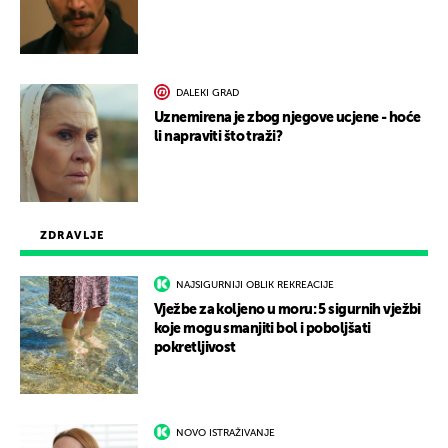
DALEKI GRAD
Uznemirena je zbog njegove ucjene - hoće
li napraviti što traži?
ZDRAVLJE
NAJSIGURNIJI OBLIK REKREACIJE
Vježbe za koljeno u moru: 5 sigurnih vježbi
koje mogu smanjiti bol i poboljšati
pokretljivost
NOVO ISTRAŽIVANJE