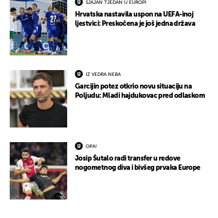
SJAJAN TJEDAN U EUROPI
Hrvatska nastavila uspon na UEFA-inoj
ljestvici: Preskočena je još jedna država
IZ VEDRA NEBA
Garcijin potez otkrio novu situaciju na
Poljudu: Mladi hajdukovac pred odlaskom
OPA!
Josip Šutalo radi transfer u redove
nogometnog diva i bivšeg prvaka Europe