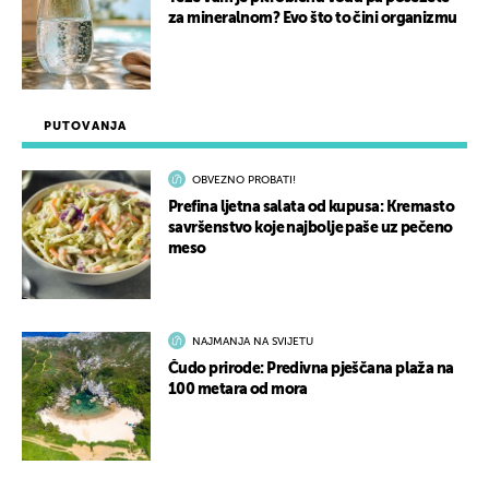
za mineralnom? Evo što to čini organizmu
PUTOVANJA
OBVEZNO PROBATI!
Prefina ljetna salata od kupusa: Kremasto
savršenstvo koje najbolje paše uz pečeno
meso
NAJMANJA NA SVIJETU
Čudo prirode: Predivna pješčana plaža na
100 metara od mora