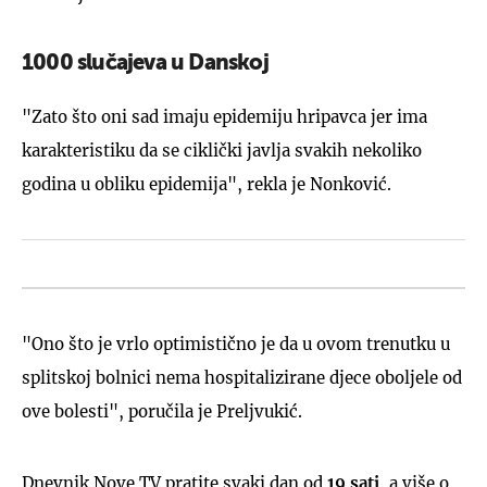
1000 slučajeva u Danskoj
"Zato što oni sad imaju epidemiju hripavca jer ima
karakteristiku da se ciklički javlja svakih nekoliko
godina u obliku epidemija", rekla je Nonković.
"Ono što je vrlo optimistično je da u ovom trenutku u
splitskoj bolnici nema hospitalizirane djece oboljele od
ove bolesti", poručila je Preljvukić.
Dnevnik Nove TV pratite svaki dan od
19 sati
, a više o