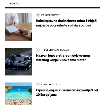
NOVAC
ZA POSLODAVCE
Kako ispravno dati nekome otkaz i izbjeći
najčešće pogreške te sudske sporove
TREĆI UNIKATNI BUGATTI
Nazvan je po vrsti srednjovjekovnog
viteškog konja i visok samo metar
KAMO BI OTIŠLI?
O preseljenju u inozemstvo razmišlja 9 od
10 Europljana