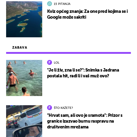
15 PITANJA
Kviz općeg znanja: Za one pred kojima se i
Google može sakriti
ZABAVA
LOL
"Je li živ, zna li se?": Snimka s Jadrana
postala hit, radi li i vaš muž ovo?
ŠTO KAŽETE?
"Hrvat sam, ali ovo je sramota": Prizor s
granice izazvao burnu raspravu na
društvenim mrežama