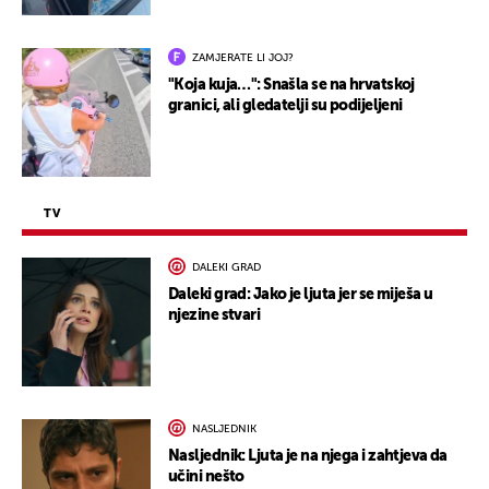
ZAMJERATE LI JOJ?
"Koja kuja…": Snašla se na hrvatskoj
granici, ali gledatelji su podijeljeni
TV
DALEKI GRAD
Daleki grad: Jako je ljuta jer se miješa u
njezine stvari
NASLJEDNIK
Nasljednik: Ljuta je na njega i zahtjeva da
učini nešto