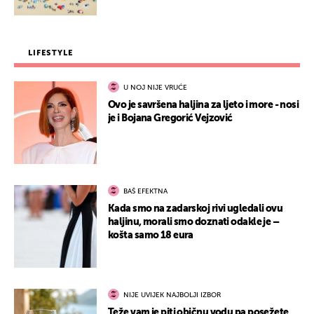
LIFESTYLE
U NOJ NIJE VRUĆE
Ovo je savršena haljina za ljeto i more - nosi
je i Bojana Gregorić Vejzović
BAŠ EFEKTNA
Kada smo na zadarskoj rivi ugledali ovu
haljinu, morali smo doznati odakle je –
košta samo 18 eura
NIJE UVIJEK NAJBOLJI IZBOR
Teže vam je piti običnu vodu pa posežete