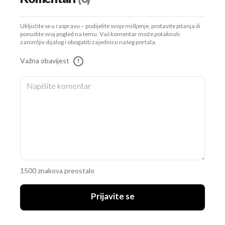
Uključite se u raspravu – podijelite svoje mišljenje, postavite pitanja ili
ponudite svoj pogled na temu. Vaš komentar može potaknuti
zanimljiv dijalog i obogatiti zajednicu našeg portala.
Važna obavijest
!
1500 znakova preostalo
Prijavite se