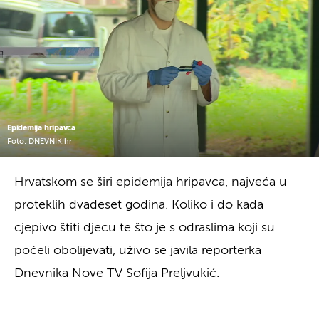
Epidemija hripavca
Foto: DNEVNIK.hr
Hrvatskom se širi epidemija hripavca, najveća u
proteklih dvadeset godina. Koliko i do kada
cjepivo štiti djecu te što je s odraslima koji su
počeli obolijevati, uživo se javila reporterka
Dnevnika Nove TV Sofija Preljvukić.