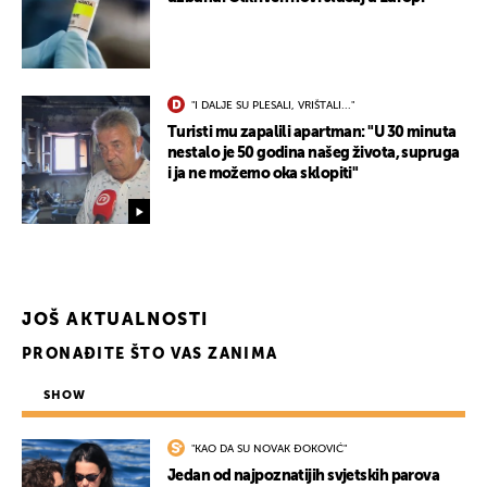
"I DALJE SU PLESALI, VRIŠTALI..."
Turisti mu zapalili apartman: "U 30 minuta
nestalo je 50 godina našeg života, supruga
i ja ne možemo oka sklopiti"
JOŠ AKTUALNOSTI
PRONAĐITE ŠTO VAS ZANIMA
SHOW
"KAO DA SU NOVAK ĐOKOVIĆ"
Jedan od najpoznatijih svjetskih parova