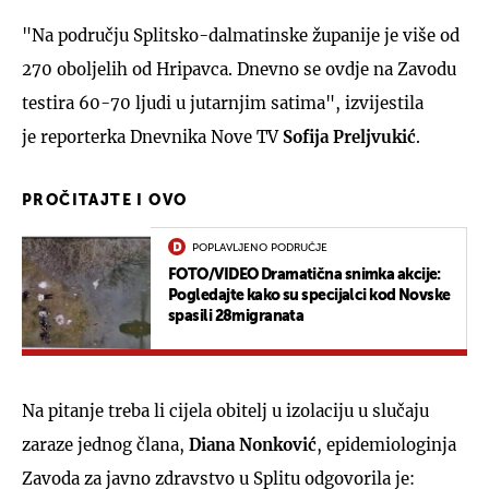
"Na području Splitsko-dalmatinske županije je više od
270 oboljelih od Hripavca. Dnevno se ovdje na Zavodu
testira 60-70 ljudi u jutarnjim satima", izvijestila
je reporterka Dnevnika Nove TV
Sofija Preljvukić
.
PROČITAJTE I OVO
POPLAVLJENO PODRUČJE
FOTO/VIDEO Dramatična snimka akcije:
Pogledajte kako su specijalci kod Novske
spasili 28migranata
Na pitanje treba li cijela obitelj u izolaciju u slučaju
zaraze jednog člana,
Diana Nonković
, epidemiologinja
Zavoda za javno zdravstvo u Splitu odgovorila je: