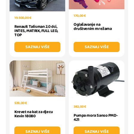
170,00 €
19.500,00 €
Oglašavanje na
Renault Talisman 2.0 dci,
društvenim mrežama
INTES, MATRIX, FULL LED,
TOP
SAZNAJ VIŠE
SAZNAJ VIŠE
539,00 €
382,00 €
Krevet na kat za djecu
Pumpa mora Sanso PMD-
Kevin 18080
421
SAZNAJ VIŠE
SAZNAJ VIŠE