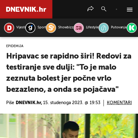
Vijesti
Sport
Showbizz
Lifestyle
Putovanja
PRETRAŽITE VIJESTI
EPIDEMIJA
Hripavac se rapidno širi! Redovi za
testiranje sve dulji: "To je malo
zeznuta bolest jer počne vrlo
bezazleno, a onda se pojačava"
Piše
DNEVNIK.hr,
15. studenoga 2023. @ 19:53
KOMENTARI