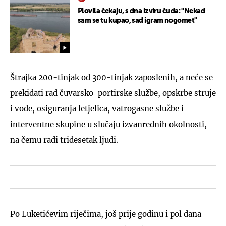
Plovila čekaju, s dna izviru čuda: "Nekad
sam se tu kupao, sad igram nogomet"
Štrajka 200-tinjak od 300-tinjak zaposlenih, a neće se
prekidati rad čuvarsko-portirske službe, opskrbe struje
i vode, osiguranja letjelica, vatrogasne službe i
interventne skupine u slučaju izvanrednih okolnosti,
na čemu radi tridesetak ljudi.
Po Luketićevim riječima, još prije godinu i pol dana