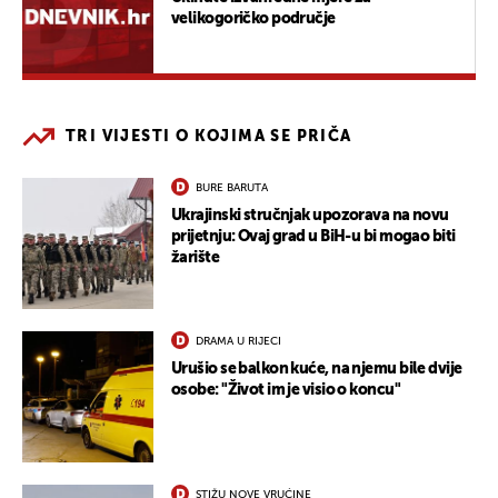
velikogoričko područje
TRI VIJESTI O KOJIMA SE PRIČA
BURE BARUTA
Ukrajinski stručnjak upozorava na novu
prijetnju: Ovaj grad u BiH-u bi mogao biti
žarište
DRAMA U RIJECI
Urušio se balkon kuće, na njemu bile dvije
osobe: "Život im je visio o koncu"
STIŽU NOVE VRUĆINE