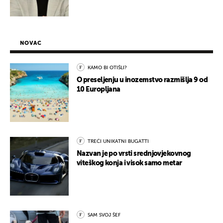
NOVAC
KAMO BI OTIŠLI?
O preseljenju u inozemstvo razmišlja 9 od
10 Europljana
TREĆI UNIKATNI BUGATTI
Nazvan je po vrsti srednjovjekovnog
viteškog konja i visok samo metar
SAM SVOJ ŠEF