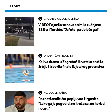
SPORT
CIPELARILI GA DOK JE LEŽAO
VIDEO Pojavila se nova snimka tučnjave
BBB-a i Torcide: "Je*ote, pa ubit će ga!"
DRAMATIČAN PREOKRET
Kakva drama u Zagrebu! Hrvatska srušila
Srbiju i izborila finale Svjetskog prvenstva
AU, OVO JE RUŽNO
Poznati analitičar popljuvao Hrgovića:
"Lako ga je pogoditi, ne kreće se, ne koristi
noge..."