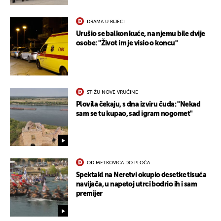
DRAMA U RIJECI
Urušio se balkon kuće, na njemu bile dvije
osobe: "Život im je visio o koncu"
STIŽU NOVE VRUĆINE
Plovila čekaju, s dna izviru čuda: "Nekad
sam se tu kupao, sad igram nogomet"
OD METKOVIĆA DO PLOČA
Spektakl na Neretvi okupio desetke tisuća
navijača, u napetoj utrci bodrio ih i sam
premijer