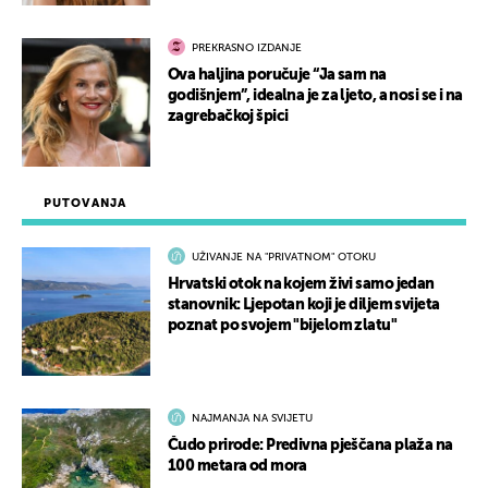
PREKRASNO IZDANJE
Ova haljina poručuje “Ja sam na
godišnjem”, idealna je za ljeto, a nosi se i na
zagrebačkoj špici
PUTOVANJA
UŽIVANJE NA "PRIVATNOM" OTOKU
Hrvatski otok na kojem živi samo jedan
stanovnik: Ljepotan koji je diljem svijeta
poznat po svojem "bijelom zlatu"
NAJMANJA NA SVIJETU
Čudo prirode: Predivna pješčana plaža na
100 metara od mora