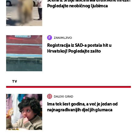
Scena iz Srbije fascinirala društvene mreže!
Pogledajte neobičnog ljubimca
ZANIMLJIVO
Registracija iz SAD-a postala hit u
Hrvatskoj! Pogledajte zašto
TV
DALEKI GRAD
Ima tek šest godina, a već je jedan od
najnagrađivanijih dječjih glumaca