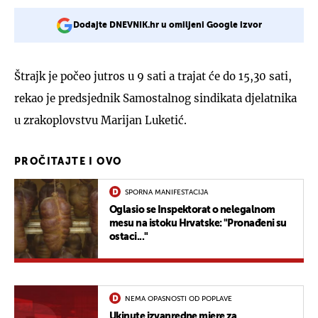
Dodajte DNEVNIK.hr u omiljeni Google izvor
Štrajk je počeo jutros u 9 sati a trajat će do 15,30 sati,
rekao je predsjednik Samostalnog sindikata djelatnika
u zrakoplovstvu Marijan Luketić.
PROČITAJTE I OVO
SPORNA MANIFESTACIJA
Oglasio se Inspektorat o nelegalnom
mesu na istoku Hrvatske: "Pronađeni su
ostaci..."
NEMA OPASNOSTI OD POPLAVE
Ukinute izvanredne mjere za