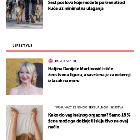
Šest poslova koje možete pokrenuti od
kuće uz minimalna ulaganja
LIFESTYLE
POPUT SIRENE
Haljina Danijele Martinović ističe
ženstvenu figuru, a savršena je za večernji
izlazak na moru
"VRHUNAC" ŽENSKOG SEKSUALNOG ISKUSTVA
Kako do vaginalnog orgazma? Samo 18 %
žena može ga doživjeti isključivo na ovaj
način