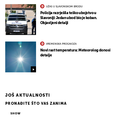
UKLJUČITE NOTIFIKACIJE
UŽAS U SLAVONSKOM BRODU
Policija razrješila teško ubojstvo u
Slavoniji: Jedan ubod bio je koban.
Objavljeni detalji
VREMENSKA PROGNOZA
Novi rast temperatura: Meteorolog donosi
detalje
JOŠ AKTUALNOSTI
PRONAĐITE ŠTO VAS ZANIMA
SHOW