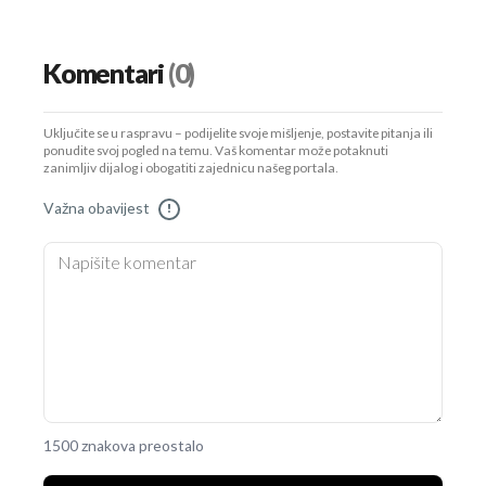
Komentari
(0)
Uključite se u raspravu – podijelite svoje mišljenje, postavite pitanja ili
ponudite svoj pogled na temu. Vaš komentar može potaknuti
zanimljiv dijalog i obogatiti zajednicu našeg portala.
Važna obavijest
!
1500 znakova preostalo