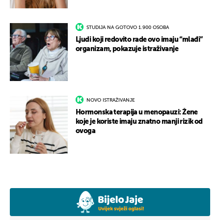
STUDIJA NA GOTOVO 1.900 OSOBA
Ljudi koji redovito rade ovo imaju “mlađi”
organizam, pokazuje istraživanje
NOVO ISTRAŽIVANJE
Hormonska terapija u menopauzi: Žene
koje je koriste imaju znatno manji rizik od
ovoga