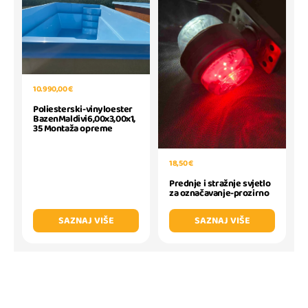
10.990,00 €
Poliesterski-vinyloester
BazenMaldivi6,00x3,00x1,
35 Montaža opreme
18,50 €
Prednje i stražnje svjetlo
za označavanje-prozirno
SAZNAJ VIŠE
SAZNAJ VIŠE