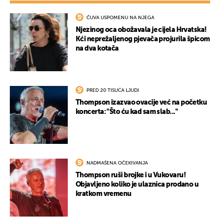
ČUVA USPOMENU NA NJEGA
Njezinog oca obožavala je cijela Hrvatska!
Kći neprežaljenog pjevača projurila špicom
na dva kotača
PRED 20 TISUĆA LJUDI
Thompson izazvao ovacije već na početku
koncerta: "Što ću kad sam slab..."
NADMAŠENA OČEKIVANJA
Thompson ruši brojke i u Vukovaru!
Objavljeno koliko je ulaznica prodano u
kratkom vremenu