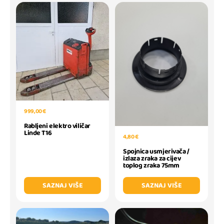
999,00 €
Rabljeni elektro viličar
Linde T16
4,80 €
Spojnica usmjerivača /
izlaza zraka za cijev
toplog zraka 75mm
SAZNAJ VIŠE
SAZNAJ VIŠE