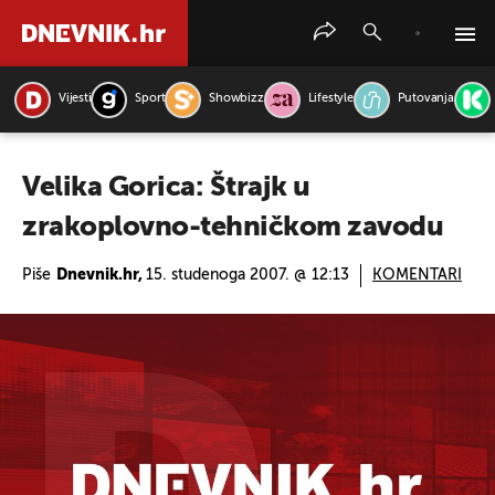
Vijesti
Sport
Showbizz
Lifestyle
Putovanja
PRETRAŽITE VIJESTI
Velika Gorica: Štrajk u
zrakoplovno-tehničkom zavodu
Piše
Dnevnik.hr,
15. studenoga 2007. @ 12:13
KOMENTARI