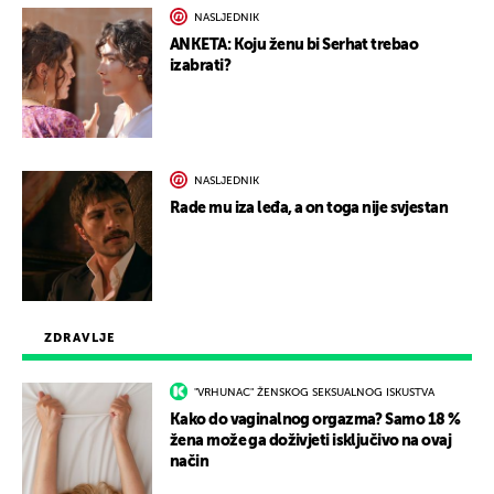
NASLJEDNIK
ANKETA: Koju ženu bi Serhat trebao
izabrati?
NASLJEDNIK
Rade mu iza leđa, a on toga nije svjestan
ZDRAVLJE
"VRHUNAC" ŽENSKOG SEKSUALNOG ISKUSTVA
Kako do vaginalnog orgazma? Samo 18 %
žena može ga doživjeti isključivo na ovaj
način