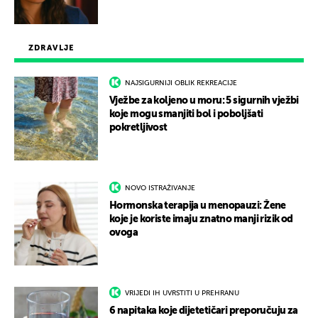
ZDRAVLJE
NAJSIGURNIJI OBLIK REKREACIJE
Vježbe za koljeno u moru: 5 sigurnih vježbi
koje mogu smanjiti bol i poboljšati
pokretljivost
NOVO ISTRAŽIVANJE
Hormonska terapija u menopauzi: Žene
koje je koriste imaju znatno manji rizik od
ovoga
VRIJEDI IH UVRSTITI U PREHRANU
6 napitaka koje dijetetičari preporučuju za