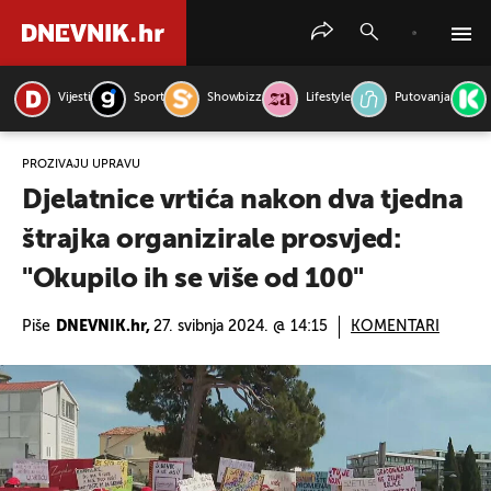
Vijesti
Sport
Showbizz
Lifestyle
Putovanja
PRETRAŽITE VIJESTI
PROZIVAJU UPRAVU
Djelatnice vrtića nakon dva tjedna
štrajka organizirale prosvjed:
"Okupilo ih se više od 100"
Piše
DNEVNIK.hr,
27. svibnja 2024. @ 14:15
KOMENTARI