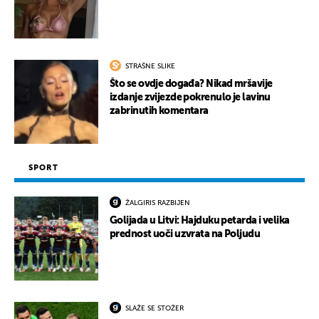
STRAŠNE SLIKE
Što se ovdje događa? Nikad mršavije
izdanje zvijezde pokrenulo je lavinu
zabrinutih komentara
SPORT
ŽALGIRIS RAZBIJEN
Golijada u Litvi: Hajduku petarda i velika
prednost uoči uzvrata na Poljudu
SLAŽE SE STOŽER