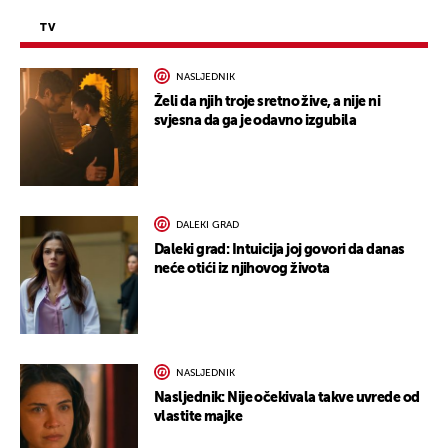
TV
NASLJEDNIK
Želi da njih troje sretno žive, a nije ni
svjesna da ga je odavno izgubila
DALEKI GRAD
Daleki grad: Intuicija joj govori da danas
neće otići iz njihovog života
NASLJEDNIK
Nasljednik: Nije očekivala takve uvrede od
vlastite majke