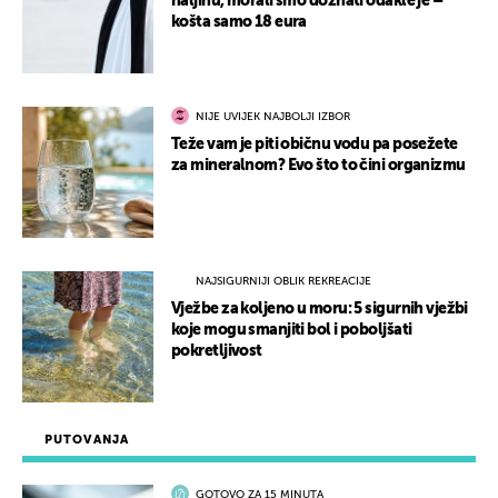
haljinu, morali smo doznati odakle je –
košta samo 18 eura
NIJE UVIJEK NAJBOLJI IZBOR
Teže vam je piti običnu vodu pa posežete
za mineralnom? Evo što to čini organizmu
NAJSIGURNIJI OBLIK REKREACIJE
Vježbe za koljeno u moru: 5 sigurnih vježbi
koje mogu smanjiti bol i poboljšati
pokretljivost
PUTOVANJA
GOTOVO ZA 15 MINUTA