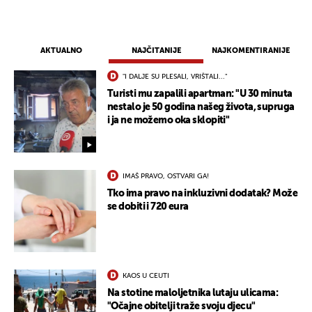
AKTUALNO
NAJČITANIJE
NAJKOMENTIRANIJE
"I DALJE SU PLESALI, VRIŠTALI..."
Turisti mu zapalili apartman: "U 30 minuta
nestalo je 50 godina našeg života, supruga
i ja ne možemo oka sklopiti"
IMAŠ PRAVO, OSTVARI GA!
Tko ima pravo na inkluzivni dodatak? Može
se dobiti i 720 eura
KAOS U CEUTI
Na stotine maloljetnika lutaju ulicama:
"Očajne obitelji traže svoju djecu"