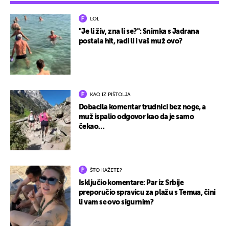
LOL
"Je li živ, zna li se?": Snimka s Jadrana
postala hit, radi li i vaš muž ovo?
KAO IZ PIŠTOLJA
Dobacila komentar trudnici bez noge, a
muž ispalio odgovor kao da je samo
čekao…
ŠTO KAŽETE?
Isključio komentare: Par iz Srbije
preporučio spravicu za plažu s Temua, čini
li vam se ovo sigurnim?