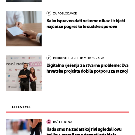
ZA POSLODAVCE
Kako ispravno dati nekome otkaz i izbjeći
najčešće pogreške te sudske sporove
POKROVITELJ PHILIP MORRIS ZAGREB
Digitalna rješenja za stvarne probleme: Dva
hrvatska projekta dobila potporu za razvoj
LIFESTYLE
BAŠ EFEKTNA
Kada smo na zadarskoj rivi ugledali ovu