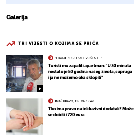
Galerija
2
TRI VIJESTI O KOJIMA SE PRIČA
"I DALJE SU PLESALI, VRIŠTALI..."
Turisti mu zapalili apartman: "U 30 minuta
nestalo je 50 godina našeg života, supruga
i ja ne možemo oka sklopiti"
IMAŠ PRAVO, OSTVARI GA!
Tko ima pravo na inkluzivni dodatak? Može
se dobiti i 720 eura