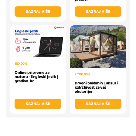
SAZNAJ VIŠE
SAZNAJ VIŠE
150,00 €
Online pripreme za
2.700,00 €
maturu - Engleski jezik |
gradivo. hr
Drveni baldahin Luksuz i
izdržljivost za vaš
eksterijer
SAZNAJ VIŠE
SAZNAJ VIŠE