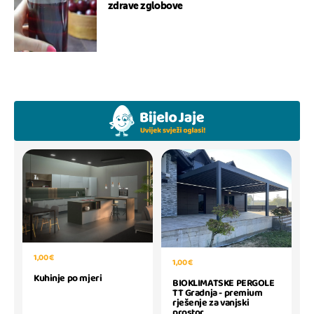
zdrave zglobove
1,00 €
1,00 €
Kuhinje po mjeri
BIOKLIMATSKE PERGOLE
TT Gradnja - premium
rješenje za vanjski
prostor