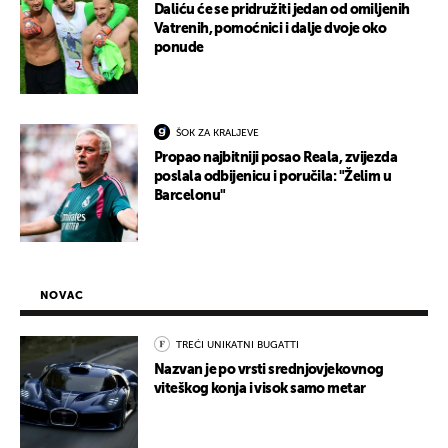
Daliću će se pridružiti jedan od omiljenih
Vatrenih, pomoćnici i dalje dvoje oko
ponude
ŠOK ZA KRALJEVE
Propao najbitniji posao Reala, zvijezda
poslala odbijenicu i poručila: "Želim u
Barcelonu"
NOVAC
TREĆI UNIKATNI BUGATTI
Nazvan je po vrsti srednjovjekovnog
viteškog konja i visok samo metar