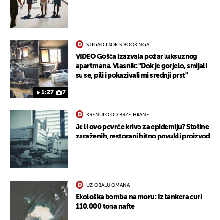
STIGAO I ŠOK S BOOKINGA
VIDEO Gošća izazvala požar luksuznog
apartmana. Vlasnik: "Dok je gorjelo, smijali
su se, pili i pokazivali mi srednji prst"
1:27
7
KRENULO OD BRZE HRANE
Je li ovo povrće krivo za epidemiju? Stotine
zaraženih, restorani hitno povukli proizvod
UZ OBALU OMANA
Ekološka bomba na moru: Iz tankera curi
110.000 tona nafte