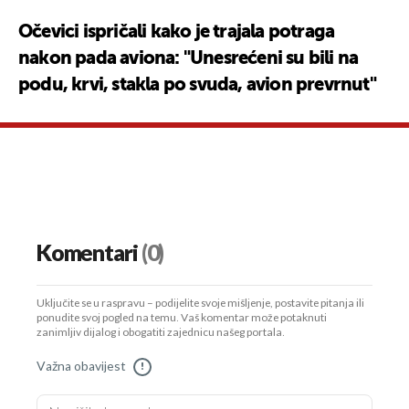
Očevici ispričali kako je trajala potraga
nakon pada aviona: "Unesrećeni su bili na
podu, krvi, stakla po svuda, avion prevrnut"
Komentari
(0)
Uključite se u raspravu – podijelite svoje mišljenje, postavite pitanja ili
ponudite svoj pogled na temu. Vaš komentar može potaknuti
zanimljiv dijalog i obogatiti zajednicu našeg portala.
Važna obavijest
!