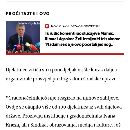
PROČITAJTE I OVO
NOVI GLAVNI DRŽAVNI ODVJETNIK
Turudić komentirao slučajeve Mamić,
Rimac i Agrokor. Želi izmijeniti tri zakona:
"Nadam se da je ovo početak jednog
divnog prijateljstva"
Djelatnice vrtića su u ponedjeljak otišle korak dalje i
organizirale prosvjed pred zgradom Gradske uprave.
"Gradonačelnik još nije reagirao na njihove zahtjeve.
Ovdje se okupilo više od 100 djelatnica iz svih dijelova
države. Prozivaju institucije i gradonačelnika
Ivana
Kneza
, ali i Sindikat obrazovanja, medija i kulture. Još