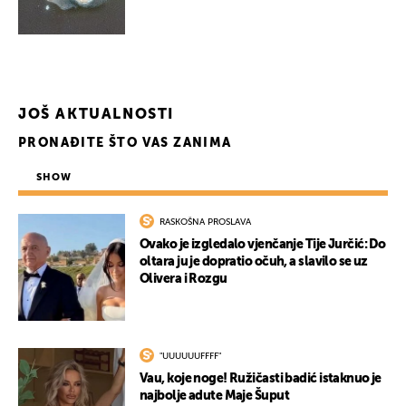
UKLJUČITE NOTIFIKACIJE
JOŠ AKTUALNOSTI
PRONAĐITE ŠTO VAS ZANIMA
SHOW
RASKOŠNA PROSLAVA
Ovako je izgledalo vjenčanje Tije Jurčić: Do
oltara ju je dopratio očuh, a slavilo se uz
Olivera i Rozgu
"UUUUUUFFFF"
Vau, koje noge! Ružičasti badić istaknuo je
najbolje adute Maje Šuput