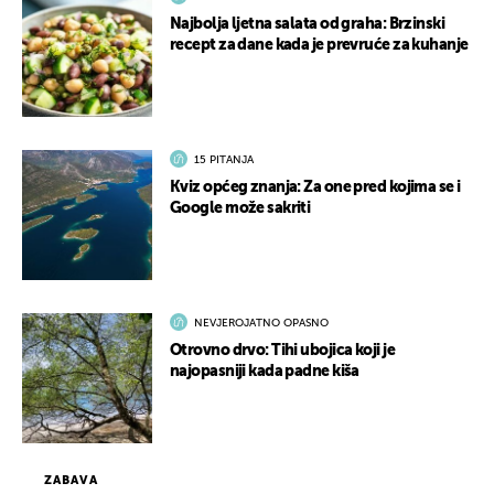
Najbolja ljetna salata od graha: Brzinski
recept za dane kada je prevruće za kuhanje
15 PITANJA
Kviz općeg znanja: Za one pred kojima se i
Google može sakriti
NEVJEROJATNO OPASNO
Otrovno drvo: Tihi ubojica koji je
najopasniji kada padne kiša
ZABAVA