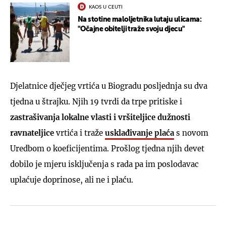
KAOS U CEUTI
Na stotine maloljetnika lutaju ulicama:
"Očajne obitelji traže svoju djecu"
Djelatnice dječjeg vrtića u Biogradu posljednja su dva
tjedna u štrajku. Njih 19 tvrdi da trpe pritiske i
zastrašivanja lokalne vlasti i vršiteljice dužnosti
ravnateljice
vrtića i traže
usklađivanje plaća
s novom
Uredbom o koeficijentima. Prošlog tjedna njih devet
dobilo je mjeru isključenja s rada pa im poslodavac
uplaćuje doprinose, ali ne i plaću.