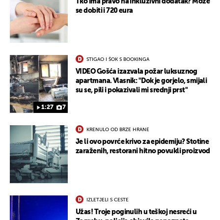
Tko ima pravo na inkluzivni dodatak? Može
se dobiti i 720 eura
STIGAO I ŠOK S BOOKINGA
VIDEO Gošća izazvala požar luksuznog
apartmana. Vlasnik: "Dok je gorjelo, smijali
su se, pili i pokazivali mi srednji prst"
1:27
7
KRENULO OD BRZE HRANE
Je li ovo povrće krivo za epidemiju? Stotine
zaraženih, restorani hitno povukli proizvod
IZLETJELI S CESTE
Užas! Troje poginulih u teškoj nesreći u