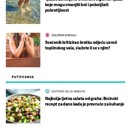
koje mogu smanjiti bol i poboljšati
pokretljivost
(NE)PRIMJERENA?
Svećenik kritizirao kratku odjeću usred
toplinskog vala, slažete li se s njim?
PUTOVANJA
GOTOVO ZA 15 MINUTA
Najbolja ljetna salata od graha: Brzinski
recept za dane kada je prevruće za kuhanje