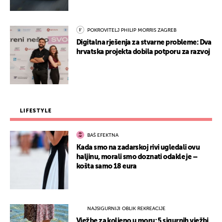
POKROVITELJ PHILIP MORRIS ZAGREB
Digitalna rješenja za stvarne probleme: Dva
hrvatska projekta dobila potporu za razvoj
LIFESTYLE
BAŠ EFEKTNA
Kada smo na zadarskoj rivi ugledali ovu
haljinu, morali smo doznati odakle je –
košta samo 18 eura
NAJSIGURNIJI OBLIK REKREACIJE
Vježbe za koljeno u moru: 5 sigurnih vježbi