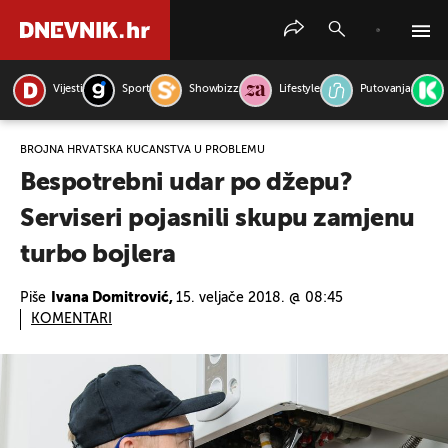
Vijesti
Sport
Showbizz
Lifestyle
Putovanja
PRETRAŽITE VIJESTI
BROJNA HRVATSKA KUĆANSTVA U PROBLEMU
Bespotrebni udar po džepu?
Serviseri pojasnili skupu zamjenu
turbo bojlera
Piše
Ivana Domitrović,
15. veljače 2018. @ 08:45
KOMENTARI