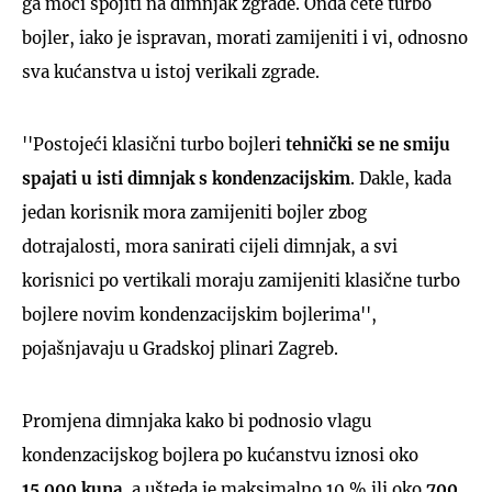
ga moći spojiti na dimnjak zgrade. Onda ćete turbo
bojler, iako je ispravan, morati zamijeniti i vi, odnosno
sva kućanstva u istoj verikali zgrade.
''Postojeći klasični turbo bojleri
tehnički se ne smiju
spajati u isti dimnjak s kondenzacijskim
. Dakle, kada
jedan korisnik mora zamijeniti bojler zbog
dotrajalosti, mora sanirati cijeli dimnjak, a svi
korisnici po vertikali moraju zamijeniti klasične turbo
bojlere novim kondenzacijskim bojlerima'',
pojašnjavaju u Gradskoj plinari Zagreb.
Promjena dimnjaka kako bi podnosio vlagu
kondenzacijskog bojlera po kućanstvu iznosi oko
15.000 kuna
, a ušteda je maksimalno 10 % ili oko
700