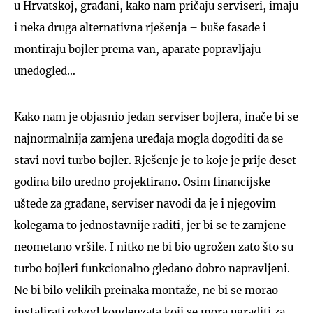
u Hrvatskoj, građani, kako nam pričaju serviseri, imaju
i neka druga alternativna rješenja – buše fasade i
montiraju bojler prema van, aparate popravljaju
unedogled…
Kako nam je objasnio jedan serviser bojlera, inače bi se
najnormalnija zamjena uređaja mogla dogoditi da se
stavi novi turbo bojler. Rješenje je to koje je prije deset
godina bilo uredno projektirano. Osim financijske
uštede za građane, serviser navodi da je i njegovim
kolegama to jednostavnije raditi, jer bi se te zamjene
neometano vršile. I nitko ne bi bio ugrožen zato što su
turbo bojleri funkcionalno gledano dobro napravljeni.
Ne bi bilo velikih preinaka montaže, ne bi se morao
instalirati odvod kondenzata koji se mora ugraditi za