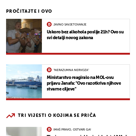
PROČITAJTE I OVO
JAVNO SAVJETOVANJE
Uskoro bez alkohola poslije 21h? Ovo su
svi detalji novog zakona
"NERAZUMNA NERVOZA"
Ministarstvo reagiralo na MOL-ovu
prijavu Janafa: "Ovo razotkriva njihove
stvarne ciljeve"
TRI VIJESTI O KOJIMA SE PRIČA
IMAŠ PRAVO, OSTVARI GA!