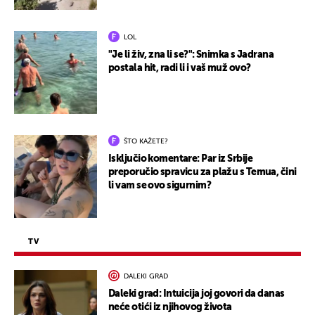
LOL
"Je li živ, zna li se?": Snimka s Jadrana
postala hit, radi li i vaš muž ovo?
ŠTO KAŽETE?
Isključio komentare: Par iz Srbije
preporučio spravicu za plažu s Temua, čini
li vam se ovo sigurnim?
TV
DALEKI GRAD
Daleki grad: Intuicija joj govori da danas
neće otići iz njihovog života