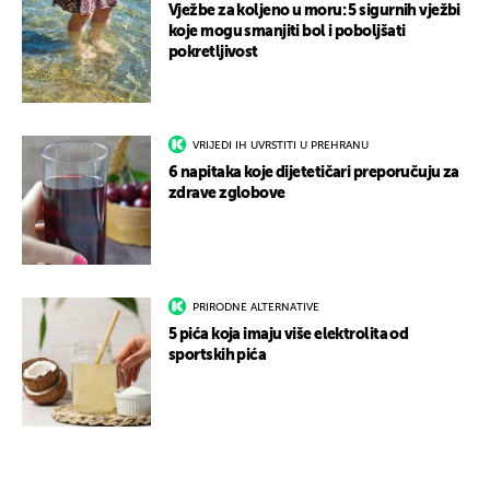
Vježbe za koljeno u moru: 5 sigurnih vježbi
koje mogu smanjiti bol i poboljšati
pokretljivost
VRIJEDI IH UVRSTITI U PREHRANU
6 napitaka koje dijetetičari preporučuju za
zdrave zglobove
PRIRODNE ALTERNATIVE
5 pića koja imaju više elektrolita od
sportskih pića