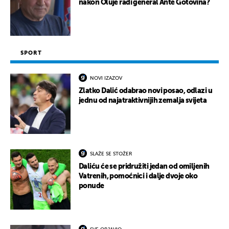
nakon Oluje radi general Ante Gotovina?
SPORT
NOVI IZAZOV
Zlatko Dalić odabrao novi posao, odlazi u
jednu od najatraktivnijih zemalja svijeta
SLAŽE SE STOŽER
Daliću će se pridružiti jedan od omiljenih
Vatrenih, pomoćnici i dalje dvoje oko
ponude