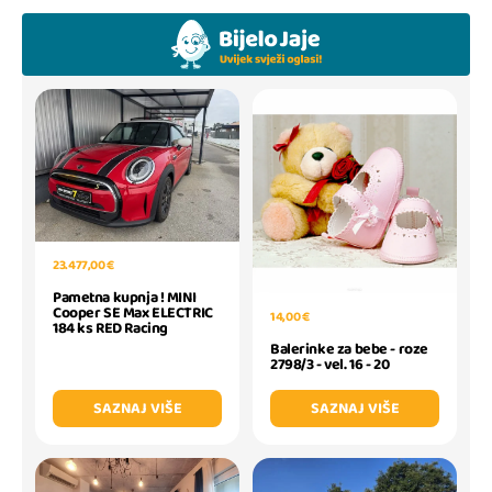
23.477,00 €
Pametna kupnja ! MINI
Cooper SE Max ELECTRIC
14,00 €
184 ks RED Racing
Balerinke za bebe - roze
2798/3 - vel. 16 - 20
SAZNAJ VIŠE
SAZNAJ VIŠE