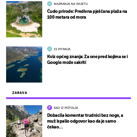
NAJMANJA NA SVIJETU
Čudo prirode: Predivna pješčana plaža na
100 metara od mora
15 PITANJA
Kviz općeg znanja: Za one pred kojima se i
Google može sakriti
ZABAVA
KAO IZ PIŠTOLJA
Dobacila komentar trudnici bez noge, a
muž ispalio odgovor kao da je samo
čekao…