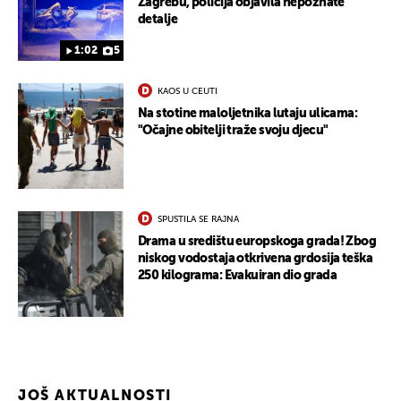
Zagrebu, policija objavila nepoznate
detalje
1:02
5
KAOS U CEUTI
Na stotine maloljetnika lutaju ulicama:
"Očajne obitelji traže svoju djecu"
SPUSTILA SE RAJNA
Drama u središtu europskoga grada! Zbog
niskog vodostaja otkrivena grdosija teška
250 kilograma: Evakuiran dio grada
JOŠ AKTUALNOSTI