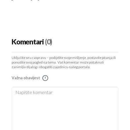
Komentari
(0)
Uključite se u raspravu – podijelite svoje mišljenje, postavite pitanja ili
ponudite svoj pogled na temu. Vaš komentar može potaknuti
zanimljiv dijalog i obogatiti zajednicu našeg portala.
Važna obavijest
!