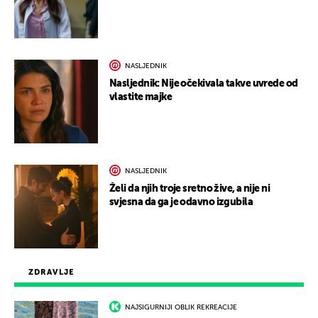
NASLJEDNIK
Nasljednik: Nije očekivala takve uvrede od
vlastite majke
NASLJEDNIK
Želi da njih troje sretno žive, a nije ni
svjesna da ga je odavno izgubila
ZDRAVLJE
NAJSIGURNIJI OBLIK REKREACIJE