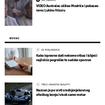
SVE OBJAVIO
VIDEO Australac ošišao Modrića i pokazao
novu Lukinu frizuru
NOVAC
ZA POSLODAVCE
Kako ispravno dati nekome otkaz i izbjeći
najčešće pogreške te sudske sporove
TREĆI UNIKATNI BUGATTI
Nazvan je po vrsti srednjovjekovnog
viteškog konja i visok samo metar