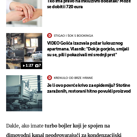
Tko ima pravo na inkluzivni dodatak? Može
se dobiti i 720 eura
STIGAO I ŠOK S BOOKINGA
VIDEO Gošća izazvala požar luksuznog
apartmana. Vlasnik: "Dok je gorjelo, smijali
su se, pili i pokazivali mi srednji prst"
1:27
7
KRENULO OD BRZE HRANE
Je li ovo povrće krivo za epidemiju? Stotine
zaraženih, restorani hitno povukli proizvod
Dakle, ako imate
turbo bojler koji je spojen na
dimovodni kanal neodgovarajući za kondenzacijski