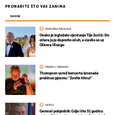
PRONAĐITE ŠTO VAS ZANIMA
SHOW
RASKOŠNA PROSLAVA
Ovako je izgledalo vjenčanje Tije Jurčić: Do
oltara ju je dopratio očuh, a slavilo se uz
Olivera i Rozgu
DRAMA U ŠIBENIKU
Thompson usred koncerta iznenada
prekinuo pjesmu: "Zovite hitnu!"
HEROJ
General pobjednik: Gdje i što 31 godinu