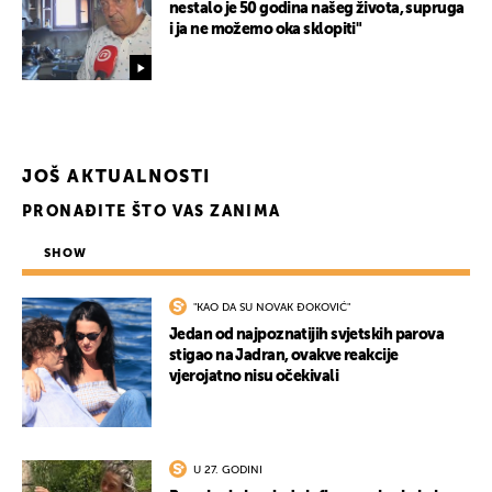
nestalo je 50 godina našeg života, supruga
i ja ne možemo oka sklopiti"
JOŠ AKTUALNOSTI
PRONAĐITE ŠTO VAS ZANIMA
SHOW
"KAO DA SU NOVAK ĐOKOVIĆ"
Jedan od najpoznatijih svjetskih parova
stigao na Jadran, ovakve reakcije
vjerojatno nisu očekivali
U 27. GODINI