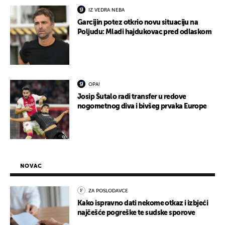
IZ VEDRA NEBA
Garcijin potez otkrio novu situaciju na
Poljudu: Mladi hajdukovac pred odlaskom
OPA!
Josip Šutalo radi transfer u redove
nogometnog diva i bivšeg prvaka Europe
NOVAC
ZA POSLODAVCE
Kako ispravno dati nekome otkaz i izbjeći
najčešće pogreške te sudske sporove