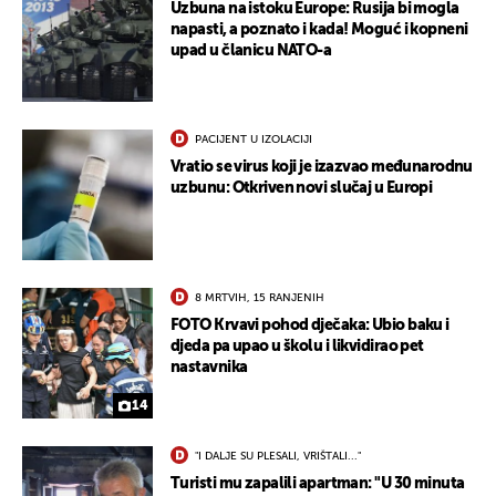
Uzbuna na istoku Europe: Rusija bi mogla
napasti, a poznato i kada! Moguć i kopneni
upad u članicu NATO-a
PACIJENT U IZOLACIJI
Vratio se virus koji je izazvao međunarodnu
uzbunu: Otkriven novi slučaj u Europi
8 MRTVIH, 15 RANJENIH
FOTO Krvavi pohod dječaka: Ubio baku i
djeda pa upao u školu i likvidirao pet
nastavnika
14
"I DALJE SU PLESALI, VRIŠTALI..."
Turisti mu zapalili apartman: "U 30 minuta