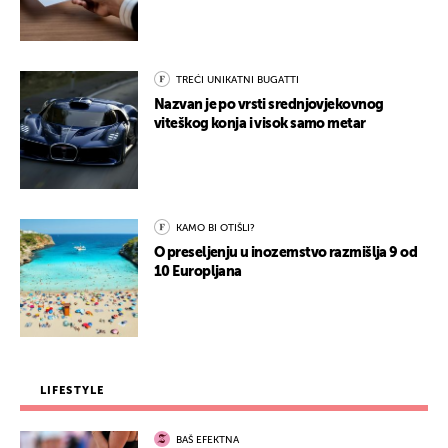
TREĆI UNIKATNI BUGATTI
Nazvan je po vrsti srednjovjekovnog
viteškog konja i visok samo metar
KAMO BI OTIŠLI?
O preseljenju u inozemstvo razmišlja 9 od
10 Europljana
LIFESTYLE
BAŠ EFEKTNA