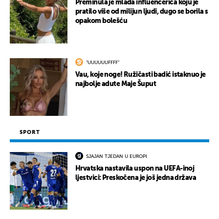
Preminula je mlada influencerica koju je
pratilo više od milijun ljudi, dugo se borila s
opakom bolešću
"UUUUUUFFFF"
Vau, koje noge! Ružičasti badić istaknuo je
najbolje adute Maje Šuput
SPORT
SJAJAN TJEDAN U EUROPI
Hrvatska nastavila uspon na UEFA-inoj
ljestvici: Preskočena je još jedna država