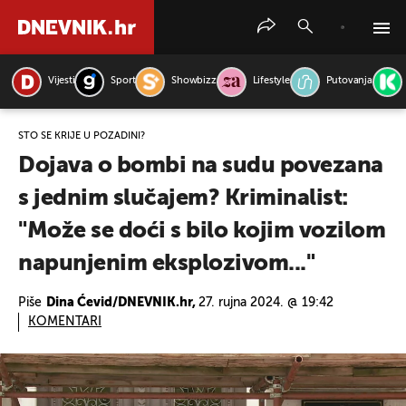
Vijesti
Sport
Showbizz
Lifestyle
Putovanja
PRETRAŽITE VIJESTI
ŠTO SE KRIJE U POZADINI?
Dojava o bombi na sudu povezana
s jednim slučajem? Kriminalist:
"Može se doći s bilo kojim vozilom
napunjenim eksplozivom..."
Piše
Dina Ćevid/DNEVNIK.hr,
27. rujna 2024. @ 19:42
KOMENTARI