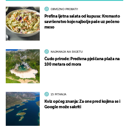
OBVEZNO PROBATI!
Prefina ljetna salata od kupusa: Kremasto
savršenstvo koje najbolje paše uz pečeno
meso
NAJMANJA NA SVIJETU
Čudo prirode: Predivna pješčana plaža na
100 metara od mora
15 PITANJA
Kviz općeg znanja: Za one pred kojima se i
Google može sakriti