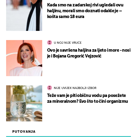
Kada smo na zadarskoj rivi ugledali ovu
haljinu, morali smo doznati odakle je –
košta samo 18 eura
U NOJ NIJE VRUĆE
Ovo je savršena haljina za ljeto i more - nosi
je i Bojana Gregorić Vejzović
NIJE UVIJEK NAJBOLJI IZBOR
Teže vam je piti običnu vodu pa posežete
za mineralnom? Evo što to čini organizmu
PUTOVANJA