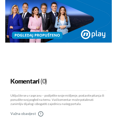
Komentari
(0)
Uključite se u raspravu – podijelite svoje mišljenje, postavite pitanja ili
ponudite svoj pogled na temu. Vaš komentar može potaknuti
zanimljiv dijalog i obogatiti zajednicu našeg portala.
Važna obavijest
!