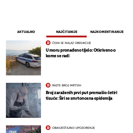
AKTUALNO
NAJČITANIJE
NAJKOMENTIRANIJE
ČEKA SE NALAZ OBDUKCIJE
U moru pronađeno tijelo: Otkriveno o
kome se radi
RASTE BROJ MRTVIH
Broj zaraženih prvi put premašio četiri
tisuće: Širi se smrtonosna epidemija
OBAVJEŠTAJNO UPOZORENJE