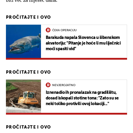
biti već za mjesec dana.
PROČITAJTE I OVO
ČEKA OPERACIJU
Barakuda napala Slovenca u šibenskom
akvatoriju: "Pitanje je hoće li mu liječnici
moći spasiti vid"
PROČITAJTE I OVO
NEVJEROJATNO
Iznenadio ih pronalazak na gradilištu,
dosad iskopali stotine tona: "Zato su se
neki toliko protivili ovoj lokaciji..."
PROČITAJTE I OVO