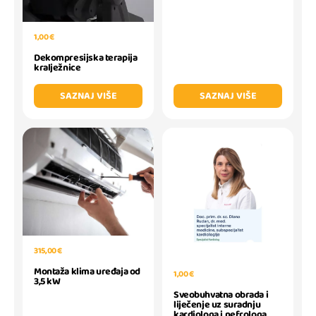
1,00 €
Dekompresijska terapija
kralježnice
SAZNAJ VIŠE
SAZNAJ VIŠE
315,00 €
Montaža klima uređaja od
1,00 €
3,5 kW
Sveobuhvatna obrada i
liječenje uz suradnju
kardiologa i nefrologa