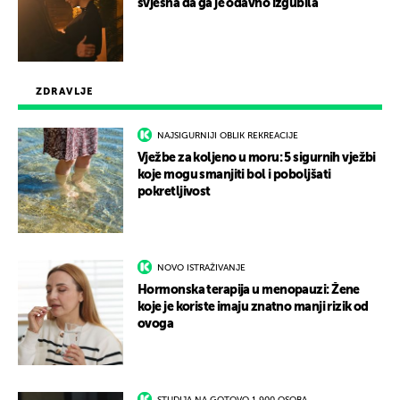
svjesna da ga je odavno izgubila
ZDRAVLJE
NAJSIGURNIJI OBLIK REKREACIJE
Vježbe za koljeno u moru: 5 sigurnih vježbi
koje mogu smanjiti bol i poboljšati
pokretljivost
NOVO ISTRAŽIVANJE
Hormonska terapija u menopauzi: Žene
koje je koriste imaju znatno manji rizik od
ovoga
STUDIJA NA GOTOVO 1.900 OSOBA