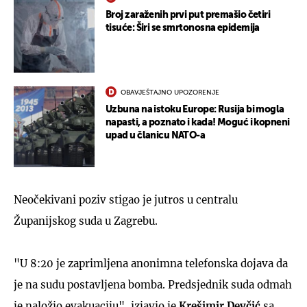
Broj zaraženih prvi put premašio četiri
tisuće: Širi se smrtonosna epidemija
OBAVJEŠTAJNO UPOZORENJE
Uzbuna na istoku Europe: Rusija bi mogla
napasti, a poznato i kada! Moguć i kopneni
upad u članicu NATO-a
Neočekivani poziv stigao je jutros u centralu
Županijskog suda u Zagrebu.
"U 8:20 je zaprimljena anonimna telefonska dojava da
je na sudu postavljena bomba. Predsjednik suda odmah
je naložio evakuaciju", izjavio je
Krešimir Devčić
sa