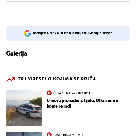
Dodajte DNEVNIK.hr u omiljeni Google izvor
Galerija
2
TRI VIJESTI O KOJIMA SE PRIČA
ČEKA SE NALAZ OBDUKCIJE
U moru pronađeno tijelo: Otkriveno o
kome se radi
RASTE BROJ MRTVIH