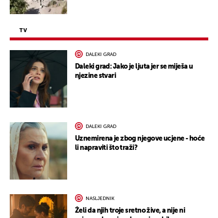
TV
DALEKI GRAD
Daleki grad: Jako je ljuta jer se miješa u
njezine stvari
DALEKI GRAD
Uznemirena je zbog njegove ucjene - hoće
li napraviti što traži?
NASLJEDNIK
Želi da njih troje sretno žive, a nije ni