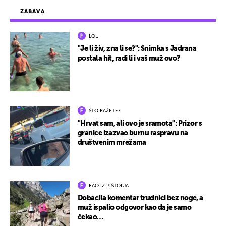
ZABAVA
LOL
"Je li živ, zna li se?": Snimka s Jadrana
postala hit, radi li i vaš muž ovo?
ŠTO KAŽETE?
"Hrvat sam, ali ovo je sramota": Prizor s
granice izazvao burnu raspravu na
društvenim mrežama
KAO IZ PIŠTOLJA
Dobacila komentar trudnici bez noge, a
muž ispalio odgovor kao da je samo
čekao…