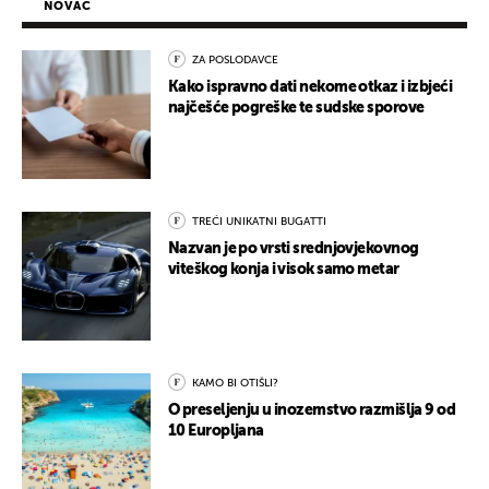
NOVAC
ZA POSLODAVCE
Kako ispravno dati nekome otkaz i izbjeći
najčešće pogreške te sudske sporove
TREĆI UNIKATNI BUGATTI
Nazvan je po vrsti srednjovjekovnog
viteškog konja i visok samo metar
KAMO BI OTIŠLI?
O preseljenju u inozemstvo razmišlja 9 od
10 Europljana