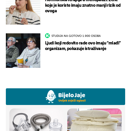
Hormonska terapija u menopauzi: Žene
koje je koriste imaju znatno manji rizik od
ovoga
STUDIJA NA GOTOVO 1.900 OSOBA
Ljudi koji redovito rade ovo imaju “mlađi”
organizam, pokazuje istraživanje