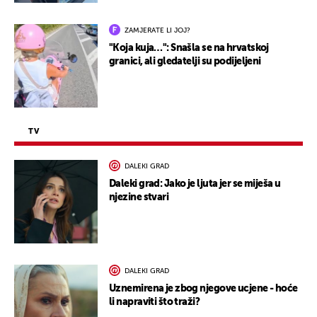
ZAMJERATE LI JOJ?
"Koja kuja…": Snašla se na hrvatskoj
granici, ali gledatelji su podijeljeni
TV
DALEKI GRAD
Daleki grad: Jako je ljuta jer se miješa u
njezine stvari
DALEKI GRAD
Uznemirena je zbog njegove ucjene - hoće
li napraviti što traži?