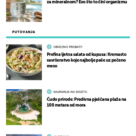
za mineralnom? Evo što to čini organizmu
PUTOVANJA
OBVEZNO PROBATI!
Prefina ljetna salata od kupusa: Kremasto
savršenstvo koje najbolje paše uz pečeno
meso
NAJMANJA NA SVIJETU
Čudo prirode: Predivna pješčana plaža na
100 metara od mora