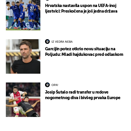
Hrvatska nastavila uspon na UEFA-inoj
ljestvici: Preskočena je još jedna država
IZ VEDRA NEBA
Garcijin potez otkrio novu situaciju na
Poljudu: Mladi hajdukovac pred odlaskom
OPA!
Josip Šutalo radi transfer u redove
nogometnog diva i bivšeg prvaka Europe