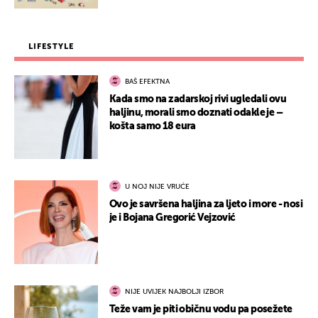
LIFESTYLE
BAŠ EFEKTNA
Kada smo na zadarskoj rivi ugledali ovu
haljinu, morali smo doznati odakle je –
košta samo 18 eura
U NOJ NIJE VRUĆE
Ovo je savršena haljina za ljeto i more - nosi
je i Bojana Gregorić Vejzović
NIJE UVIJEK NAJBOLJI IZBOR
Teže vam je piti običnu vodu pa posežete