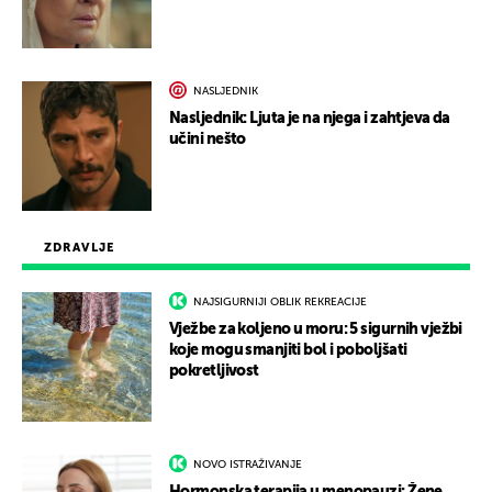
NASLJEDNIK
Nasljednik: Ljuta je na njega i zahtjeva da
učini nešto
ZDRAVLJE
NAJSIGURNIJI OBLIK REKREACIJE
Vježbe za koljeno u moru: 5 sigurnih vježbi
koje mogu smanjiti bol i poboljšati
pokretljivost
NOVO ISTRAŽIVANJE