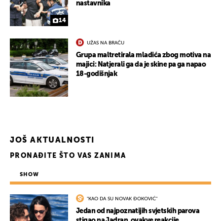
nastavnika
14
UŽAS NA BRAČU
Grupa maltretirala mladića zbog motiva na
majici: Natjerali ga da je skine pa ga napao
18-godišnjak
JOŠ AKTUALNOSTI
PRONAĐITE ŠTO VAS ZANIMA
UKLJUČITE NOTIFIKACIJE
SHOW
"KAO DA SU NOVAK ĐOKOVIĆ"
Jedan od najpoznatijih svjetskih parova
stigao na Jadran, ovakve reakcije