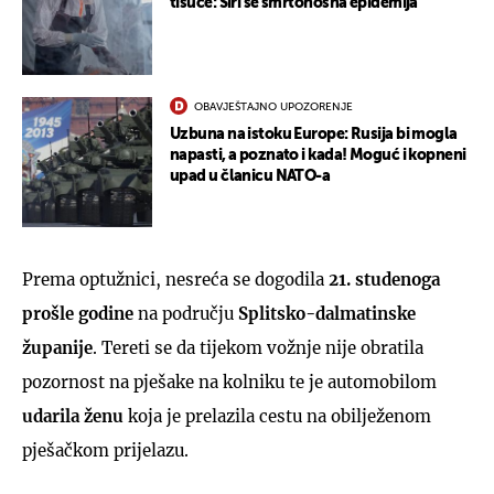
tisuće: Širi se smrtonosna epidemija
OBAVJEŠTAJNO UPOZORENJE
Uzbuna na istoku Europe: Rusija bi mogla
napasti, a poznato i kada! Moguć i kopneni
upad u članicu NATO-a
Prema optužnici, nesreća se dogodila
21. studenoga
prošle godine
na području
Splitsko-dalmatinske
županije
. Tereti se da tijekom vožnje nije obratila
pozornost na pješake na kolniku te je automobilom
udarila ženu
koja je prelazila cestu na obilježenom
pješačkom prijelazu.