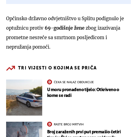
Općinsko državno odvjetništvo u Splitu podignulo je
optužnicu protiv
69-godišnje žene
zbog izazivanja
prometne nesreće sa smrtnom posljedicom i
nepružanja pomoći.
TRI VIJESTI O KOJIMA SE PRIČA
ČEKA SE NALAZ OBDUKCIJE
U moru pronađeno tijelo: Otkriveno o
kome se radi
RASTE BROJ MRTVIH
Broj zaraženih prvi put premašio četiri