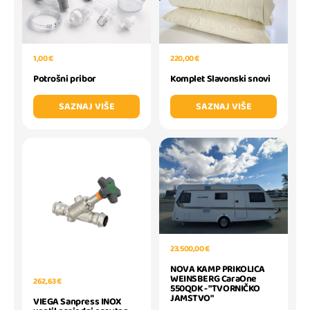
1,00 €
220,00 €
Potrošni pribor
Komplet Slavonski snovi
SAZNAJ VIŠE
SAZNAJ VIŠE
23.500,00 €
NOVA KAMP PRIKOLICA
WEINSBERG CaraOne
262,63 €
550QDK - "TVORNIČKO
JAMSTVO"
VIEGA Sanpress INOX