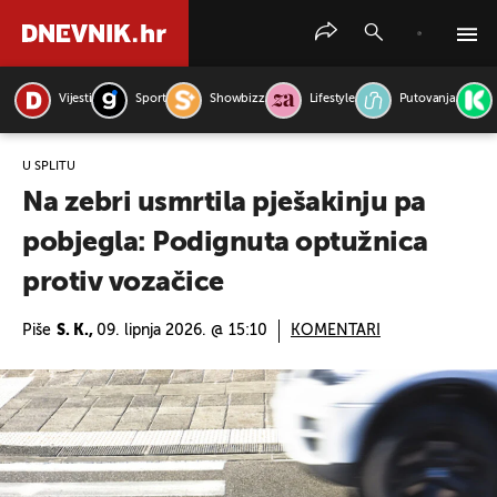
Vijesti
Sport
Showbizz
Lifestyle
Putovanja
PRETRAŽITE VIJESTI
U SPLITU
Na zebri usmrtila pješakinju pa
pobjegla: Podignuta optužnica
protiv vozačice
Piše
S. K.,
09. lipnja 2026. @ 15:10
KOMENTARI