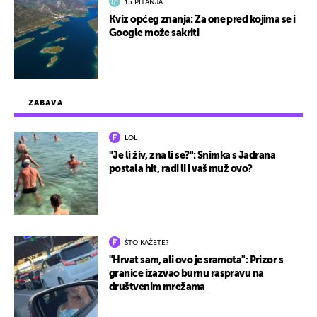
15 PITANJA
Kviz općeg znanja: Za one pred kojima se i
Google može sakriti
ZABAVA
LOL
"Je li živ, zna li se?": Snimka s Jadrana
postala hit, radi li i vaš muž ovo?
ŠTO KAŽETE?
"Hrvat sam, ali ovo je sramota": Prizor s
granice izazvao burnu raspravu na
društvenim mrežama