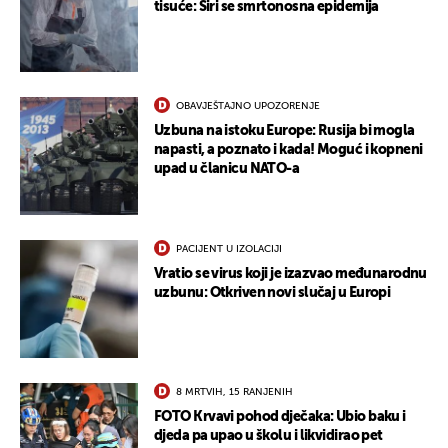
tisuće: Širi se smrtonosna epidemija
OBAVJEŠTAJNO UPOZORENJE
Uzbuna na istoku Europe: Rusija bi mogla
napasti, a poznato i kada! Moguć i kopneni
upad u članicu NATO-a
PACIJENT U IZOLACIJI
Vratio se virus koji je izazvao međunarodnu
uzbunu: Otkriven novi slučaj u Europi
8 MRTVIH, 15 RANJENIH
FOTO Krvavi pohod dječaka: Ubio baku i
djeda pa upao u školu i likvidirao pet