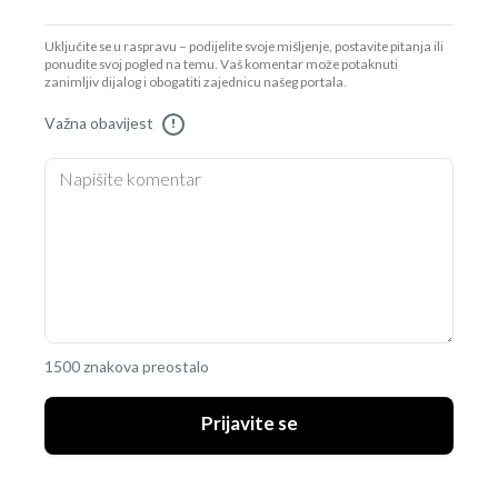
Uključite se u raspravu – podijelite svoje mišljenje, postavite pitanja ili
ponudite svoj pogled na temu. Vaš komentar može potaknuti
zanimljiv dijalog i obogatiti zajednicu našeg portala.
Važna obavijest
!
1500 znakova preostalo
Prijavite se