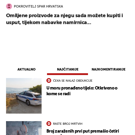
POKROVITELJ SPAR HRVATSKA
Omiljene proizvode za njegu sada možete kupiti i
usput, tijekom nabavke namirnica...
AKTUALNO
NAJČITANIJE
NAJKOMENTIRANIJE
ČEKA SE NALAZ OBDUKCIJE
U moru pronađeno tijelo: Otkriveno o
kome se radi
RASTE BROJ MRTVIH
Broj zaraženih prvi put premašio četiri