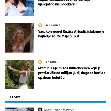
vjerojatno nisu očekivali
"UUUUUUFFFF"
Vau, koje noge! Ružičasti badić istaknuo je
najbolje adute Maje Šuput
U 27. GODINI
Preminula je mlada influencerica koju je
pratilo više od milijun ljudi, dugo se borila s
opakom bolešću
SPORT
SJAJAN TJEDAN U EUROPI