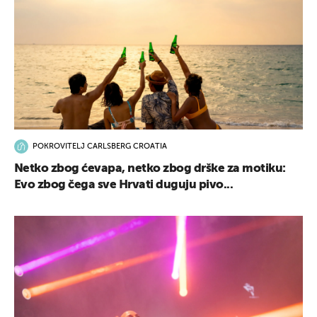
POKROVITELJ CARLSBERG CROATIA
Netko zbog ćevapa, netko zbog drške za motiku:
Evo zbog čega sve Hrvati duguju pivo...