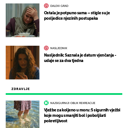
DALEKI GRAD
Ostala je potpuno sama – stigle su je
posljedice njezinih postupaka
NASLJEDNIK
Nasljednik: Saznala je datum vjenčanja -
udaje se za dva tjedna
ZDRAVLJE
NAJSIGURNIJI OBLIK REKREACIJE
Vježbe za koljeno u moru: 5 sigurnih vježbi
koje mogu smanjiti bol i poboljšati
pokretljivost