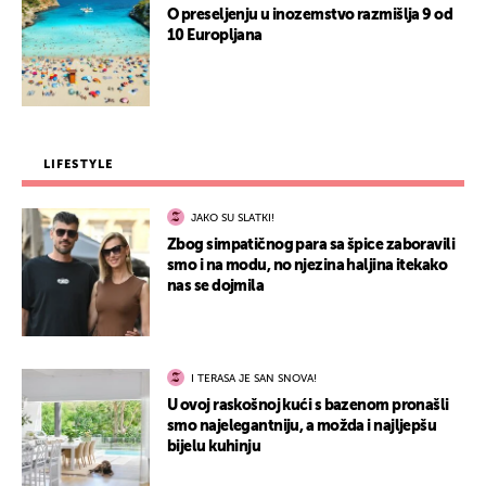
O preseljenju u inozemstvo razmišlja 9 od
10 Europljana
LIFESTYLE
JAKO SU SLATKI!
Zbog simpatičnog para sa špice zaboravili
smo i na modu, no njezina haljina itekako
nas se dojmila
I TERASA JE SAN SNOVA!
U ovoj raskošnoj kući s bazenom pronašli
smo najelegantniju, a možda i najljepšu
bijelu kuhinju