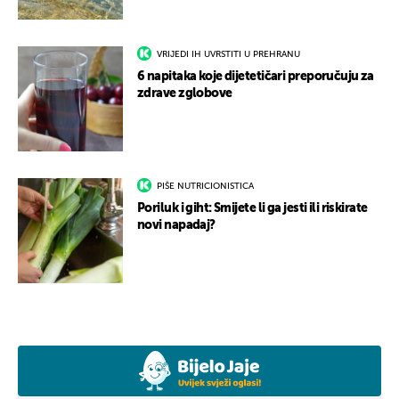
VRIJEDI IH UVRSTITI U PREHRANU
6 napitaka koje dijetetičari preporučuju za
zdrave zglobove
PIŠE NUTRICIONISTICA
Poriluk i giht: Smijete li ga jesti ili riskirate
novi napadaj?