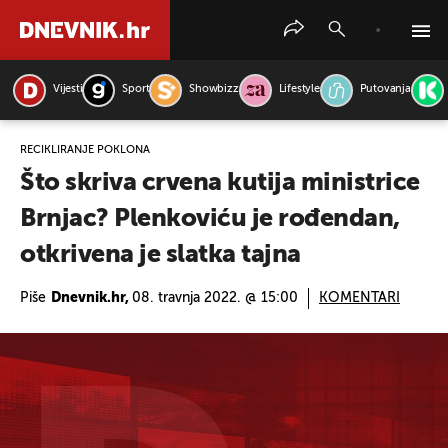
Vijesti
Sport
Showbizz
Lifestyle
Putovanja
PRETRAŽITE VIJESTI
RECIKLIRANJE POKLONA
Što skriva crvena kutija ministrice
Brnjac? Plenkoviću je rođendan,
otkrivena je slatka tajna
Piše
Dnevnik.hr,
08. travnja 2022. @ 15:00
KOMENTARI