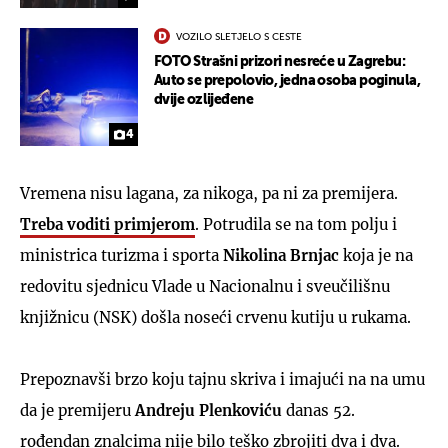
VOZILO SLETJELO S CESTE
FOTO Strašni prizori nesreće u Zagrebu:
Auto se prepolovio, jedna osoba poginula,
dvije ozlijeđene
4
Vremena nisu lagana, za nikoga, pa ni za premijera.
Treba voditi primjerom
. Potrudila se na tom polju i
ministrica turizma i sporta
Nikolina Brnjac
koja je na
redovitu sjednicu Vlade u Nacionalnu i sveučilišnu
knjižnicu (NSK) došla noseći crvenu kutiju u rukama.
Prepoznavši brzo koju tajnu skriva i imajući na na umu
da je premijeru
Andreju Plenkoviću
danas 52.
rođendan znalcima nije bilo teško zbrojiti dva i dva.