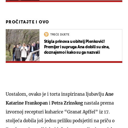
PROČITAJTE I OVO
TREĆE DIJETE
Stigla prinova u obitelj Plenković!
Premijer i supruga Ana dobili su sina,
doznajemo i kako su ga nazvali
Uostalom, ovako je i torta inspirirana ljubavlju
Ane
Katarine Frankopan
i
Petra Zrinskog
nastala prema
izvornoj recepturi kuharice “Granat Apffel” iz 17.
stoljeća dobila još jednu priliku podsjetiti na priču o