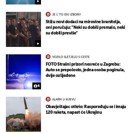
JE L' TO IDU IZBORI?
Stižu novi dodaci na mirovine branitelja,
oni poručuju: "Neki su dobili premalo, neki
su dobili previše"
UKLJUČITE NOTIFIKACIJE
VOZILO SLETJELO S CESTE
FOTO Strašni prizori nesreće u Zagrebu:
Auto se prepolovio, jedna osoba poginula,
dvije ozlijeđene
4
ALARM U KIJEVU
Obavještajac otkrio: Raspoređuju se i imaju
120 raketa, napast će Ukrajinu