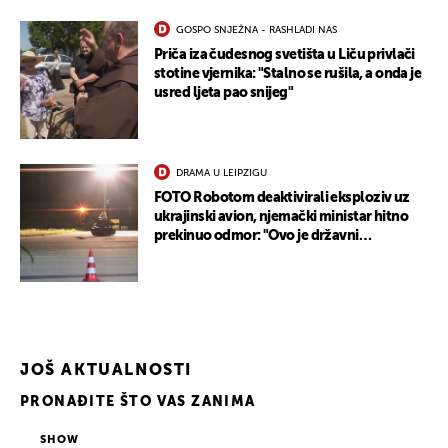
GOSPO SNJEŽNA - RASHLADI NAS
Priča iza čudesnog svetišta u Liču privlači
stotine vjernika: "Stalno se rušila, a onda je
usred ljeta pao snijeg"
DRAMA U LEIPZIGU
FOTO Robotom deaktivirali eksploziv uz
ukrajinski avion, njemački ministar hitno
prekinuo odmor: "Ovo je državni
terorizam"
JOŠ AKTUALNOSTI
PRONAĐITE ŠTO VAS ZANIMA
SHOW