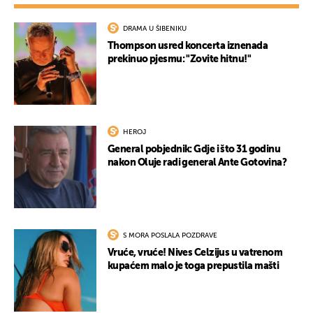
DRAMA U ŠIBENIKU
Thompson usred koncerta iznenada
prekinuo pjesmu: "Zovite hitnu!"
HEROJ
General pobjednik: Gdje i što 31 godinu
nakon Oluje radi general Ante Gotovina?
S MORA POSLALA POZDRAVE
Vruće, vruće! Nives Celzijus u vatrenom
kupaćem malo je toga prepustila mašti