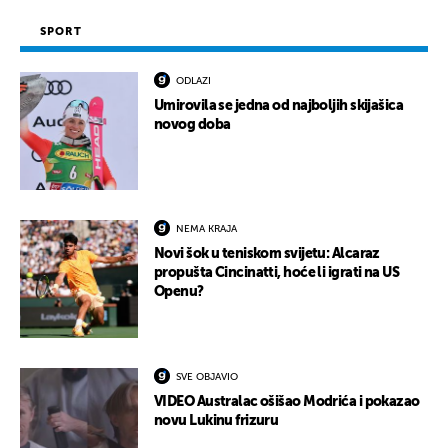
SPORT
ODLAZI
Umirovila se jedna od najboljih skijašica
novog doba
NEMA KRAJA
Novi šok u teniskom svijetu: Alcaraz
propušta Cincinatti, hoće li igrati na US
Openu?
SVE OBJAVIO
VIDEO Australac ošišao Modrića i pokazao
novu Lukinu frizuru