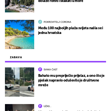
dolaze roniti i skakati u more
POKROVITELJ CORONA
Među 100 najboljih plaža svijeta našla se i
jedna hrvatska
ZABAVA
SVAKA ČAST
Bahato mu prepriječio prijelaz, a ono što je
pješak napravio oduševilo je društvene
mreže
UŽAS…