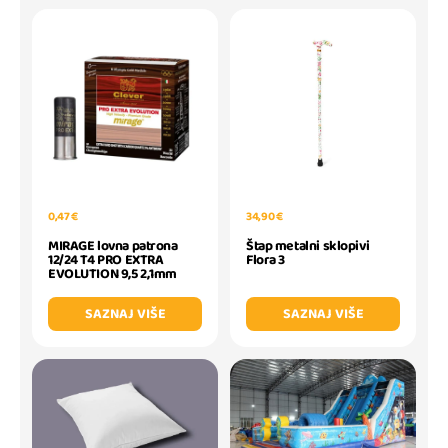
0,47 €
34,90 €
MIRAGE lovna patrona
Štap metalni sklopivi
12/24 T4 PRO EXTRA
Flora 3
EVOLUTION 9,5 2,1mm
SAZNAJ VIŠE
SAZNAJ VIŠE