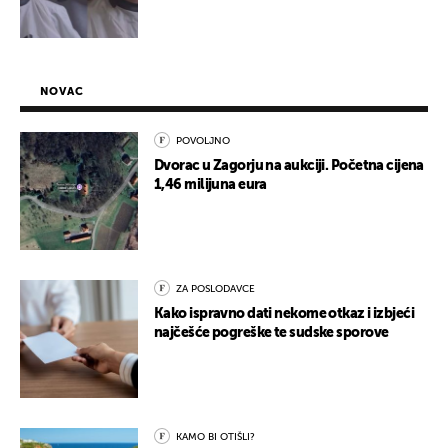
NOVAC
POVOLJNO
Dvorac u Zagorju na aukciji. Početna cijena
1,46 milijuna eura
ZA POSLODAVCE
Kako ispravno dati nekome otkaz i izbjeći
najčešće pogreške te sudske sporove
KAMO BI OTIŠLI?