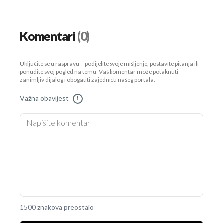
Komentari
(0)
Uključite se u raspravu – podijelite svoje mišljenje, postavite pitanja ili
ponudite svoj pogled na temu. Vaš komentar može potaknuti
zanimljiv dijalog i obogatiti zajednicu našeg portala.
Važna obavijest
!
1500 znakova preostalo