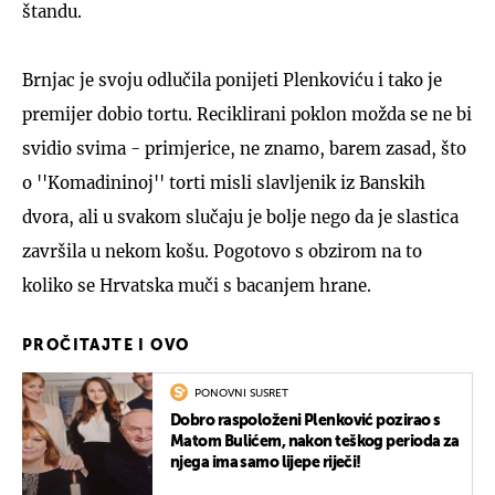
štandu.
Brnjac je svoju odlučila ponijeti Plenkoviću i tako je
premijer dobio tortu. Reciklirani poklon možda se ne bi
svidio svima - primjerice, ne znamo, barem zasad, što
o ''Komadininoj'' torti misli slavljenik iz Banskih
dvora, ali u svakom slučaju je bolje nego da je slastica
završila u nekom košu. Pogotovo s obzirom na to
koliko se Hrvatska muči s bacanjem hrane.
PROČITAJTE I OVO
PONOVNI SUSRET
Dobro raspoloženi Plenković pozirao s
Matom Bulićem, nakon teškog perioda za
njega ima samo lijepe riječi!