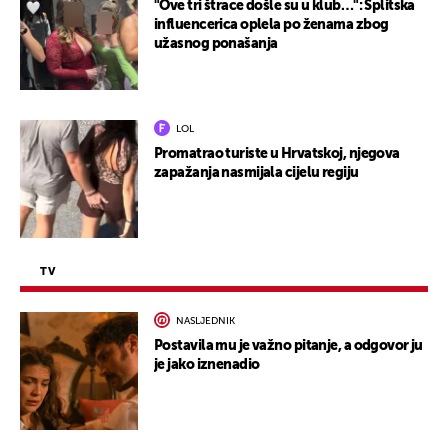
"Ove tri štrace došle su u klub…": Splitska
influencerica oplela po ženama zbog
užasnog ponašanja
LOL
Promatrao turiste u Hrvatskoj, njegova
zapažanja nasmijala cijelu regiju
TV
NASLJEDNIK
Postavila mu je važno pitanje, a odgovor ju
je jako iznenadio