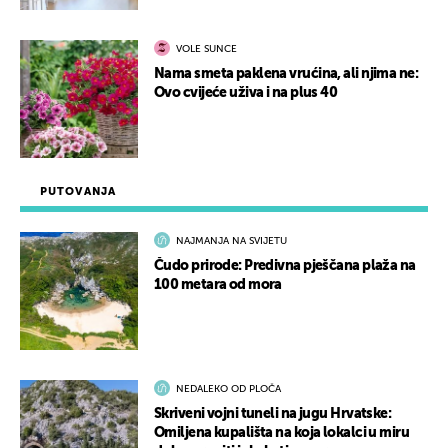
VOLE SUNCE
Nama smeta paklena vrućina, ali njima ne:
Ovo cvijeće uživa i na plus 40
PUTOVANJA
NAJMANJA NA SVIJETU
Čudo prirode: Predivna pješčana plaža na
100 metara od mora
NEDALEKO OD PLOČA
Skriveni vojni tuneli na jugu Hrvatske:
Omiljena kupališta na koja lokalci u miru