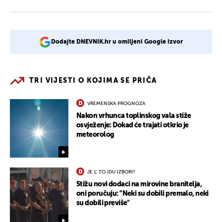
Dodajte DNEVNIK.hr u omiljeni Google izvor
TRI VIJESTI O KOJIMA SE PRIČA
VREMENSKA PROGNOZA
Nakon vrhunca toplinskog vala stiže
osvježenje: Dokad će trajati otkrio je
meteorolog
JE L' TO IDU IZBORI?
Stižu novi dodaci na mirovine branitelja,
oni poručuju: "Neki su dobili premalo, neki
su dobili previše"