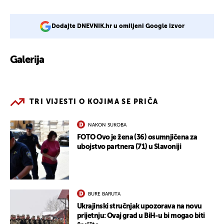
Dodajte DNEVNIK.hr u omiljeni Google izvor
Galerija
1
TRI VIJESTI O KOJIMA SE PRIČA
NAKON SUKOBA
FOTO Ovo je žena (36) osumnjičena za
ubojstvo partnera (71) u Slavoniji
BURE BARUTA
Ukrajinski stručnjak upozorava na novu
prijetnju: Ovaj grad u BiH-u bi mogao biti