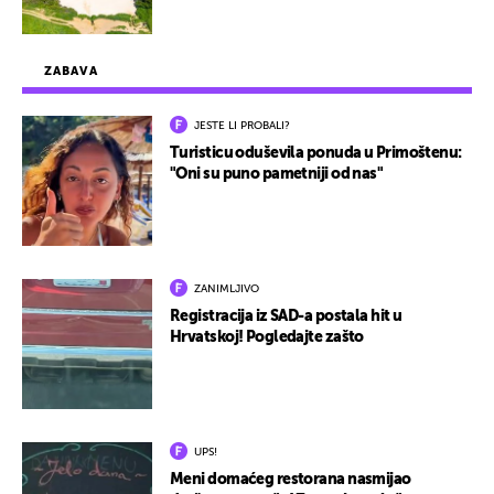
ZABAVA
JESTE LI PROBALI?
Turisticu oduševila ponuda u Primoštenu:
"Oni su puno pametniji od nas"
ZANIMLJIVO
Registracija iz SAD-a postala hit u
Hrvatskoj! Pogledajte zašto
UPS!
Meni domaćeg restorana nasmijao