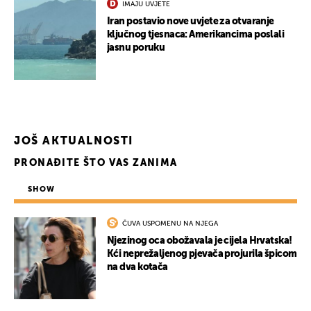
IMAJU UVJETE
Iran postavio nove uvjete za otvaranje
ključnog tjesnaca: Amerikancima poslali
jasnu poruku
JOŠ AKTUALNOSTI
PRONAĐITE ŠTO VAS ZANIMA
SHOW
ČUVA USPOMENU NA NJEGA
Njezinog oca obožavala je cijela Hrvatska!
Kći neprežaljenog pjevača projurila špicom
na dva kotača