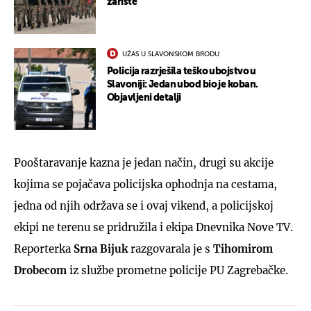
žarište
UŽAS U SLAVONSKOM BRODU
Policija razrješila teško ubojstvo u
Slavoniji: Jedan ubod bio je koban.
Objavljeni detalji
Pooštaravanje kazna je jedan način, drugi su akcije
kojima se pojačava policijska ophodnja na cestama,
jedna od njih održava se i ovaj vikend, a policijskoj
ekipi ne terenu se pridružila i ekipa Dnevnika Nove TV.
Reporterka
Srna Bijuk
razgovarala je s
Tihomirom
Drobecom
iz službe prometne policije PU Zagrebačke.