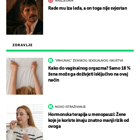
NASLJEDNIK
Rade mu iza leđa, a on toga nije svjestan
ZDRAVLJE
"VRHUNAC" ŽENSKOG SEKSUALNOG ISKUSTVA
Kako do vaginalnog orgazma? Samo 18 %
žena može ga doživjeti isključivo na ovaj
način
NOVO ISTRAŽIVANJE
Hormonska terapija u menopauzi: Žene
koje je koriste imaju znatno manji rizik od
ovoga