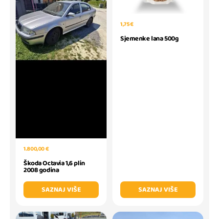
1,75 €
Sjemenke lana 500g
1.800,00 €
Škoda Octavia 1,6 plin
2008 godina
SAZNAJ VIŠE
SAZNAJ VIŠE