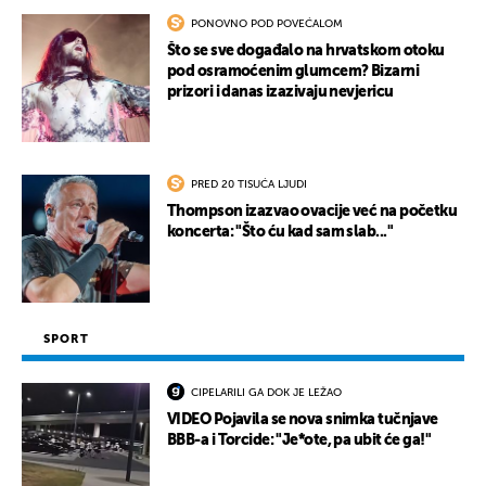
PONOVNO POD POVEĆALOM
Što se sve događalo na hrvatskom otoku
pod osramoćenim glumcem? Bizarni
prizori i danas izazivaju nevjericu
PRED 20 TISUĆA LJUDI
Thompson izazvao ovacije već na početku
koncerta: "Što ću kad sam slab..."
SPORT
CIPELARILI GA DOK JE LEŽAO
VIDEO Pojavila se nova snimka tučnjave
BBB-a i Torcide: "Je*ote, pa ubit će ga!"