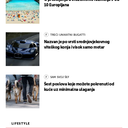
10 Europljana
TREĆI UNIKATNI BUGATTI
Nazvan je po vrsti srednjovjekovnog
viteškog konja i visok samo metar
SAM SVOJ ŠEF
Šest poslova koje možete pokrenuti od
kuće uz minimalna ulaganja
LIFESTYLE