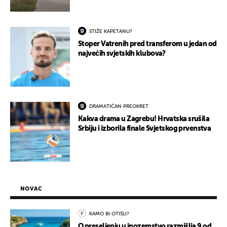
STIŽE KAPETANU?
Stoper Vatrenih pred transferom u jedan od
najvećih svjetskih klubova?
DRAMATIČAN PREOKRET
Kakva drama u Zagrebu! Hrvatska srušila
Srbiju i izborila finale Svjetskog prvenstva
NOVAC
KAMO BI OTIŠLI?
O preseljenju u inozemstvo razmišlja 9 od