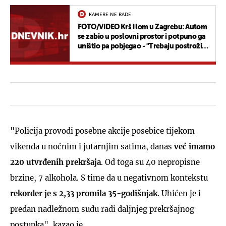
KAMERE NE RADE
FOTO/VIDEO Krš i lom u Zagrebu: Autom
se zabio u poslovni prostor i potpuno ga
uništio pa pobjegao - "Trebaju postrožiti
kazne jer ovo više nije normalno"
"Policija provodi posebne akcije posebice tijekom
vikenda u noćnim i jutarnjim satima, danas
već imamo
220 utvrđenih prekršaja
. Od toga su 40 nepropisne
brzine, 7 alkohola. S time da u negativnom kontekstu
rekorder je s 2,33 promila 35-godišnjak
. Uhićen je i
predan nadležnom sudu radi daljnjeg prekršajnog
postupka", kazao je.