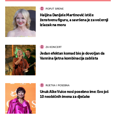
POPUT SIRENE
Haljina Danijele Martinović ističe
ženstvenu figuru, a savršena je za večernji
izlazak na moru
ZA KONCERT
Jedan efektan komad bio je dovoljan da
Vannina ljetna kombinacija zablista
RIJETKA I POSEBNA
Unuk Alke Vuice nosi posebno ime: Evo još
10 neobičnih imena za dječake