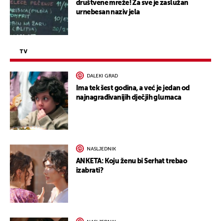
društvene mreže! Za sve je zaslužan
urnebesan naziv jela
TV
DALEKI GRAD
Ima tek šest godina, a već je jedan od
najnagrađivanijih dječjih glumaca
NASLJEDNIK
ANKETA: Koju ženu bi Serhat trebao
izabrati?