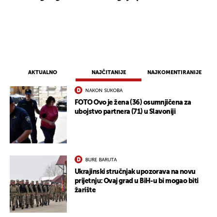
AKTUALNO
NAJČITANIJE
NAJKOMENTIRANIJE
NAKON SUKOBA
FOTO Ovo je žena (36) osumnjičena za
ubojstvo partnera (71) u Slavoniji
BURE BARUTA
Ukrajinski stručnjak upozorava na novu
prijetnju: Ovaj grad u BiH-u bi mogao biti
žarište