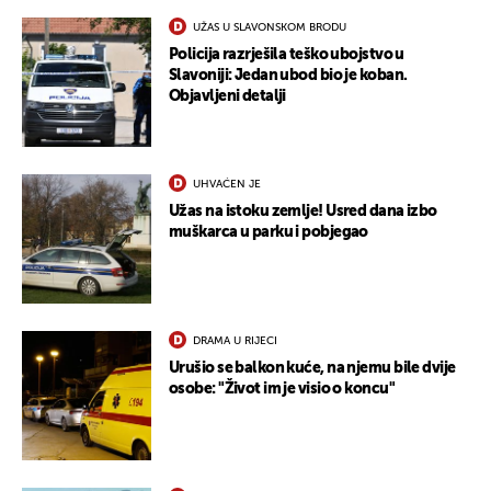
UŽAS U SLAVONSKOM BRODU
Policija razrješila teško ubojstvo u
Slavoniji: Jedan ubod bio je koban.
Objavljeni detalji
UHVAĆEN JE
UKLJUČITE NOTIFIKACIJE
Užas na istoku zemlje! Usred dana izbo
muškarca u parku i pobjegao
DRAMA U RIJECI
Urušio se balkon kuće, na njemu bile dvije
osobe: "Život im je visio o koncu"