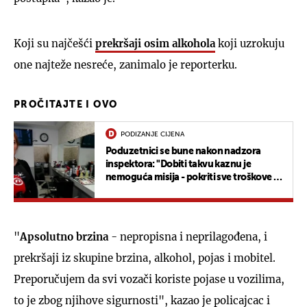
Koji su najčešći
prekršaji osim alkohola
koji uzrokuju
one najteže nesreće, zanimalo je reporterku.
PROČITAJTE I OVO
PODIZANJE CIJENA
Poduzetnici se bune nakon nadzora
inspektora: "Dobiti takvu kaznu je
nemoguća misija - pokriti sve troškove uz
one koji su nam već nametnuli"
"
Apsolutno brzina
- nepropisna i neprilagođena, i
prekršaji iz skupine brzina, alkohol, pojas i mobitel.
Preporučujem da svi vozači koriste pojase u vozilima,
to je zbog njihove sigurnosti", kazao je policajcac i