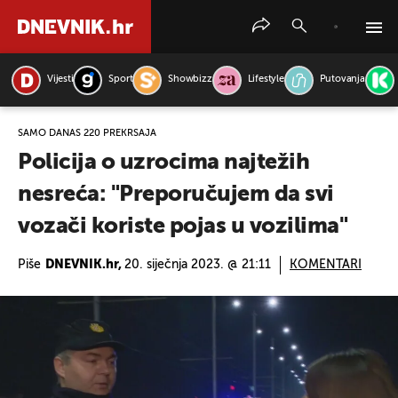
Vijesti
Sport
Showbizz
Lifestyle
Putovanja
PRETRAŽITE VIJESTI
SAMO DANAS 220 PREKRŠAJA
Policija o uzrocima najtežih
nesreća: "Preporučujem da svi
vozači koriste pojas u vozilima"
Piše
DNEVNIK.hr,
20. siječnja 2023. @ 21:11
KOMENTARI