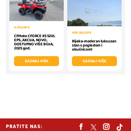
6.290,00 €
499.000,00 €
CFMoto CFORCE X5 520L
EPS, AKCIJA, NOVO,
Rijeka-moderan luksuzan
DOSTUPNO VIŠE BOJA,
stan s pogledom i
2025 god.
okućnicom!
SAZNAJ VIŠE
SAZNAJ VIŠE
PRATITE NAS: