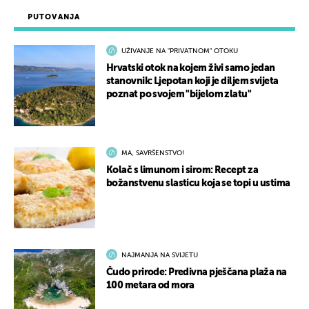
PUTOVANJA
UŽIVANJE NA "PRIVATNOM" OTOKU
Hrvatski otok na kojem živi samo jedan
stanovnik: Ljepotan koji je diljem svijeta
poznat po svojem "bijelom zlatu"
MA, SAVRŠENSTVO!
Kolač s limunom i sirom: Recept za
božanstvenu slasticu koja se topi u ustima
NAJMANJA NA SVIJETU
Čudo prirode: Predivna pješčana plaža na
100 metara od mora