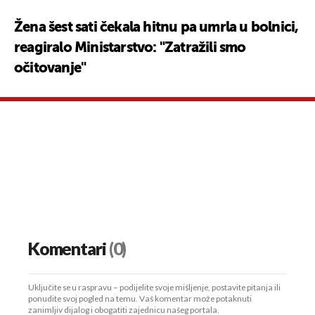
Žena šest sati čekala hitnu pa umrla u bolnici,
reagiralo Ministarstvo: "Zatražili smo
očitovanje"
Komentari
(0)
Uključite se u raspravu – podijelite svoje mišljenje, postavite pitanja ili
ponudite svoj pogled na temu. Vaš komentar može potaknuti
zanimljiv dijalog i obogatiti zajednicu našeg portala.