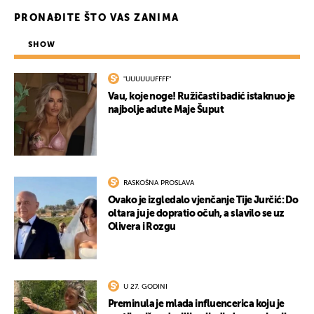
PRONAĐITE ŠTO VAS ZANIMA
SHOW
"UUUUUUFFFF"
Vau, koje noge! Ružičasti badić istaknuo je
najbolje adute Maje Šuput
RASKOŠNA PROSLAVA
Ovako je izgledalo vjenčanje Tije Jurčić: Do
oltara ju je dopratio očuh, a slavilo se uz
Olivera i Rozgu
U 27. GODINI
Preminula je mlada influencerica koju je