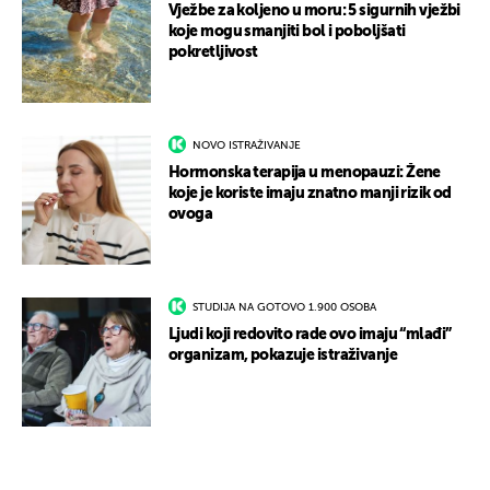
Vježbe za koljeno u moru: 5 sigurnih vježbi
koje mogu smanjiti bol i poboljšati
pokretljivost
NOVO ISTRAŽIVANJE
Hormonska terapija u menopauzi: Žene
koje je koriste imaju znatno manji rizik od
ovoga
STUDIJA NA GOTOVO 1.900 OSOBA
Ljudi koji redovito rade ovo imaju “mlađi”
organizam, pokazuje istraživanje