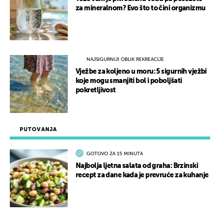
za mineralnom? Evo što to čini organizmu
NAJSIGURNIJI OBLIK REKREACIJE
Vježbe za koljeno u moru: 5 sigurnih vježbi
koje mogu smanjiti bol i poboljšati
pokretljivost
PUTOVANJA
GOTOVO ZA 15 MINUTA
Najbolja ljetna salata od graha: Brzinski
recept za dane kada je prevruće za kuhanje