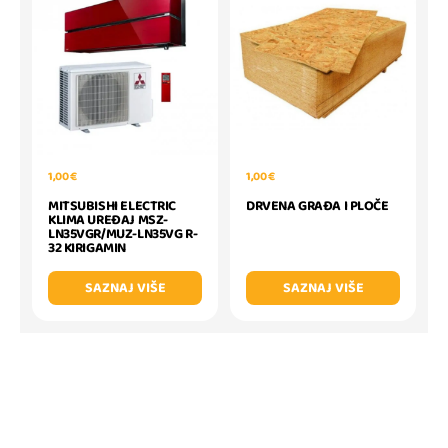
1,00 €
1,00 €
MITSUBISHI ELECTRIC
DRVENA GRAĐA I PLOČE
KLIMA UREĐAJ MSZ-
LN35VGR/MUZ-LN35VG R-
32 KIRIGAMIN
SAZNAJ VIŠE
SAZNAJ VIŠE