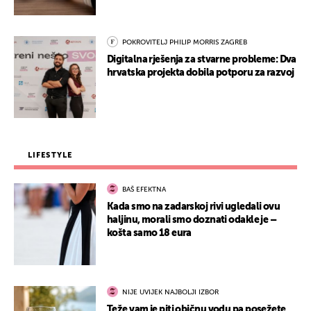
POKROVITELJ PHILIP MORRIS ZAGREB
Digitalna rješenja za stvarne probleme: Dva
hrvatska projekta dobila potporu za razvoj
LIFESTYLE
BAŠ EFEKTNA
Kada smo na zadarskoj rivi ugledali ovu
haljinu, morali smo doznati odakle je –
košta samo 18 eura
NIJE UVIJEK NAJBOLJI IZBOR
Teže vam je piti običnu vodu pa posežete