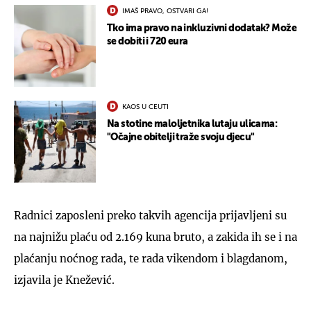
IMAŠ PRAVO, OSTVARI GA!
Tko ima pravo na inkluzivni dodatak? Može
se dobiti i 720 eura
KAOS U CEUTI
Na stotine maloljetnika lutaju ulicama:
"Očajne obitelji traže svoju djecu"
Radnici zaposleni preko takvih agencija prijavljeni su
na najnižu plaću od 2.169 kuna bruto, a zakida ih se i na
plaćanju noćnog rada, te rada vikendom i blagdanom,
izjavila je Knežević.