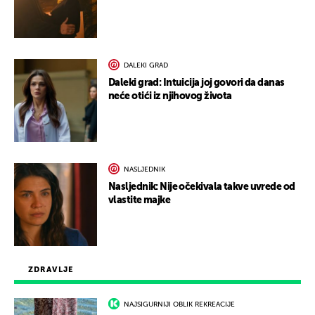
DALEKI GRAD
Daleki grad: Intuicija joj govori da danas
neće otići iz njihovog života
NASLJEDNIK
Nasljednik: Nije očekivala takve uvrede od
vlastite majke
ZDRAVLJE
NAJSIGURNIJI OBLIK REKREACIJE