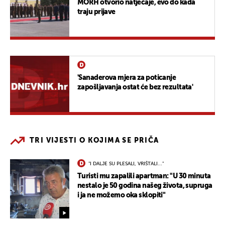
MORH otvorio natječaje, evo do kada
traju prijave
'Sanaderova mjera za poticanje
zapošljavanja ostat će bez rezultata'
TRI VIJESTI O KOJIMA SE PRIČA
"I DALJE SU PLESALI, VRIŠTALI..."
Turisti mu zapalili apartman: "U 30 minuta
nestalo je 50 godina našeg života, supruga
i ja ne možemo oka sklopiti"