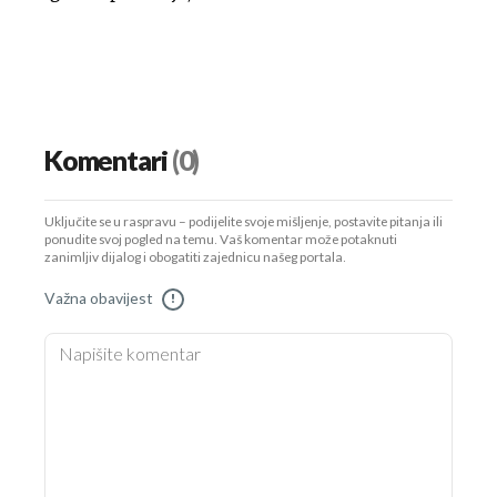
Komentari
(0)
Uključite se u raspravu – podijelite svoje mišljenje, postavite pitanja ili
ponudite svoj pogled na temu. Vaš komentar može potaknuti
zanimljiv dijalog i obogatiti zajednicu našeg portala.
Važna obavijest
!