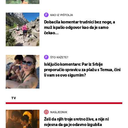
KAO IZ PIŠTOLJA
Dobacila komentar trudnici bez noge, a
muž ispalio odgovor kao da je samo
čekao…
ŠTO KAŽETE?
Isključio komentare: Par iz Srbije
preporučio spravicu za plažu s Temua, čini
li vam se ovo sigurnim?
TV
NASLJEDNIK
Želi da njih troje sretno žive, a nije ni
svjesna da ga je odavno izgubila