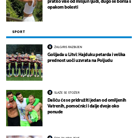
pratilo više od milijun ljudi, dugo se borila s
opakom bolesti
SPORT
ŽALGIRIS RAZBIJEN
Golijada u Litvi: Hajduku petarda i velika
prednost uoči uzvrata na Poljudu
SLAŽE SE STOŽER
Daliću će se pridružiti jedan od omiljenih
Vatrenih, pomoćnici i dalje dvoje oko
ponude