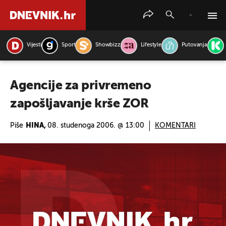
Vijesti
Sport
Showbizz
Lifestyle
Putovanja
PRETRAŽITE VIJESTI
Agencije za privremeno
zapošljavanje krše ZOR
Piše
HINA,
08. studenoga 2006. @ 13:00
KOMENTARI