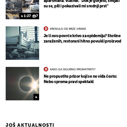
apartmana. Vlasnik: "Dok je gorjelo, smijali
su se, pili i pokazivali mi srednji prst"
1:27
7
KRENULO OD BRZE HRANE
Je li ovo povrće krivo za epidemiju? Stotine
zaraženih, restorani hitno povukli proizvod
KAKO GA SIGURNO PROMATRATI?
Ne propustite prizor koji se ne viđa često:
Nebo sprema pravi spektakl
JOŠ AKTUALNOSTI