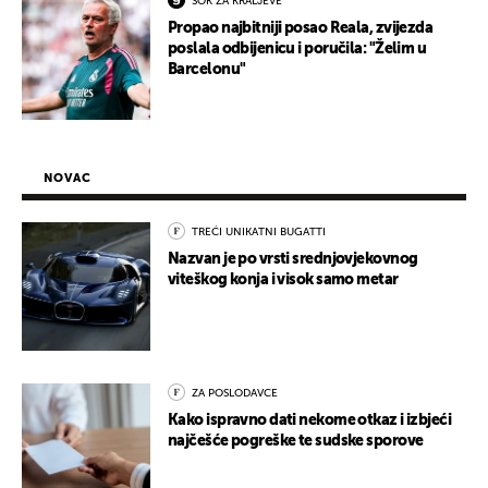
ŠOK ZA KRALJEVE
Propao najbitniji posao Reala, zvijezda
poslala odbijenicu i poručila: "Želim u
Barcelonu"
NOVAC
TREĆI UNIKATNI BUGATTI
Nazvan je po vrsti srednjovjekovnog
viteškog konja i visok samo metar
ZA POSLODAVCE
Kako ispravno dati nekome otkaz i izbjeći
najčešće pogreške te sudske sporove