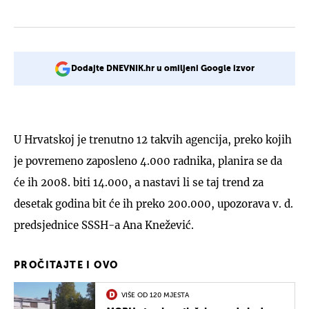
Dodajte DNEVNIK.hr u omiljeni Google izvor
U Hrvatskoj je trenutno 12 takvih agencija, preko kojih
je povremeno zaposleno 4.000 radnika, planira se da
će ih 2008. biti 14.000, a nastavi li se taj trend za
desetak godina bit će ih preko 200.000, upozorava v. d.
predsjednice SSSH-a Ana Knežević.
PROČITAJTE I OVO
VIŠE OD 120 MJESTA