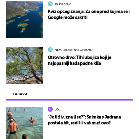
15 PITANJA
Kviz općeg znanja: Za one pred kojima se i
Google može sakriti
NEVJEROJATNO OPASNO
Otrovno drvo: Tihi ubojica koji je
najopasniji kada padne kiša
ZABAVA
LOL
"Je li živ, zna li se?": Snimka s Jadrana
postala hit, radi li i vaš muž ovo?