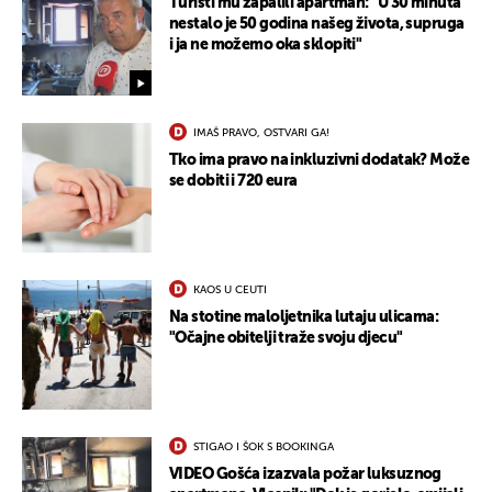
Turisti mu zapalili apartman: "U 30 minuta
nestalo je 50 godina našeg života, supruga
i ja ne možemo oka sklopiti"
IMAŠ PRAVO, OSTVARI GA!
Tko ima pravo na inkluzivni dodatak? Može
se dobiti i 720 eura
UKLJUČITE NOTIFIKACIJE
KAOS U CEUTI
Na stotine maloljetnika lutaju ulicama:
"Očajne obitelji traže svoju djecu"
STIGAO I ŠOK S BOOKINGA
VIDEO Gošća izazvala požar luksuznog