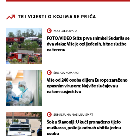
TRI VIJESTI O KOJIMA SE PRIČA
KOD BJELOVARA
FOTO/VIDEO Stižu prve snimke! Sudarila se
dva vlaka: Više je ozlijeđenih, hitne službe
na terenu
ŠIRE GA KOMARCI
Više od 240 osoba diljem Europe zaraženo
opasnim virusom: Najviše slučajeva u
našem susjedstvu
SUMNJA NA NASILNU SMRT
Šok u Slavoniji: U kući pronađeno tijelo
muškarca, policija odmah uhitila jednu
osobu