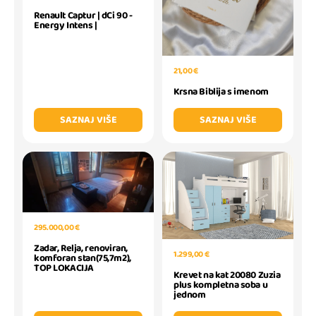
Renault Captur | dCi 90 -
Energy Intens |
21,00 €
Krsna Biblija s imenom
SAZNAJ VIŠE
SAZNAJ VIŠE
295.000,00 €
Zadar, Relja, renoviran,
1.299,00 €
komforan stan(75,7m2),
TOP LOKACIJA
Krevet na kat 20080 Zuzia
plus kompletna soba u
jednom