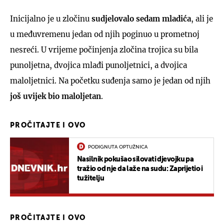
Inicijalno je u zločinu
sudjelovalo sedam mladića
, ali je
u međuvremenu jedan od njih poginuo u prometnoj
nesreći. U vrijeme počinjenja zločina trojica su bila
punoljetna, dvojica mlađi punoljetnici, a dvojica
maloljetnici. Na početku suđenja samo je jedan od njih
još uvijek bio maloljetan
.
PROČITAJTE I OVO
PODIGNUTA OPTUŽNICA
Nasilnik pokušao silovati djevojku pa
tražio od nje da laže na sudu: Zaprijetio i
tužitelju
PROČITAJTE I OVO