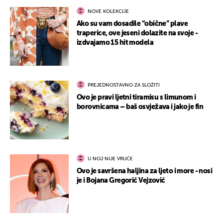
NOVE KOLEKCIJE
Ako su vam dosadile “obične” plave
traperice, ove jeseni dolazite na svoje -
izdvajamo 15 hit modela
PREJEDNOSTAVNO ZA SLOŽITI
Ovo je pravi ljetni tiramisu s limunom i
borovnicama – baš osvježava i jako je fin
U NOJ NIJE VRUĆE
Ovo je savršena haljina za ljeto i more - nosi
je i Bojana Gregorić Vejzović