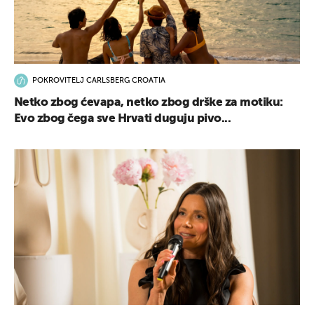
POKROVITELJ CARLSBERG CROATIA
Netko zbog ćevapa, netko zbog drške za motiku:
Evo zbog čega sve Hrvati duguju pivo...