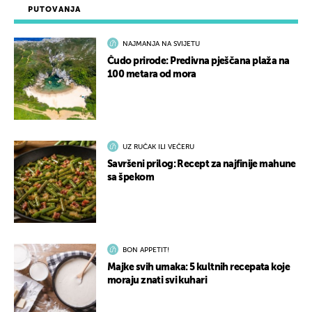
PUTOVANJA
NAJMANJA NA SVIJETU
Čudo prirode: Predivna pješčana plaža na
100 metara od mora
UZ RUČAK ILI VEČERU
Savršeni prilog: Recept za najfinije mahune
sa špekom
BON APPETIT!
Majke svih umaka: 5 kultnih recepata koje
moraju znati svi kuhari