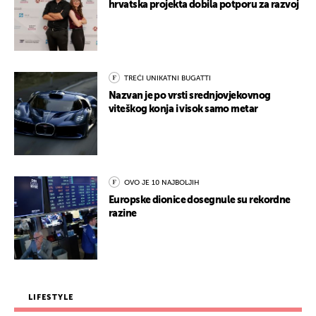
hrvatska projekta dobila potporu za razvoj
TREĆI UNIKATNI BUGATTI
Nazvan je po vrsti srednjovjekovnog
viteškog konja i visok samo metar
OVO JE 10 NAJBOLJIH
Europske dionice dosegnule su rekordne
razine
LIFESTYLE