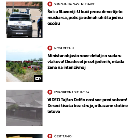
SUMNJA NA NASILNU SMRT
Šok u Slavoniji: U kući pronađeno tijelo
muškarca, policija odmah uhitila jednu
osobu
NOVI DETALJI
Ministar objavio nove detalje o sudaru
vlakova! Dvadeset je ozlijeđenih, mlađa
žena na intenzivnoj
9
IZVANREDNA SITUACIJA
UKLJUČITE NOTIFIKACIJE
VIDEO Tajfun Delfin nosi sve pred sobom!
Deseci tisuća bez struje, otkazane stotine
letova
ČESTITAMO!