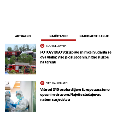
AKTUALNO
NAJČITANIJE
NAJKOMENTIRANIJE
KOD BJELOVARA
FOTO/VIDEO Stižu prve snimke! Sudarila se
dva vlaka: Više je ozlijeđenih, hitne službe
na terenu
ŠIRE GA KOMARCI
Više od 240 osoba diljem Europe zaraženo
opasnim virusom: Najviše slučajeva u
našem susjedstvu