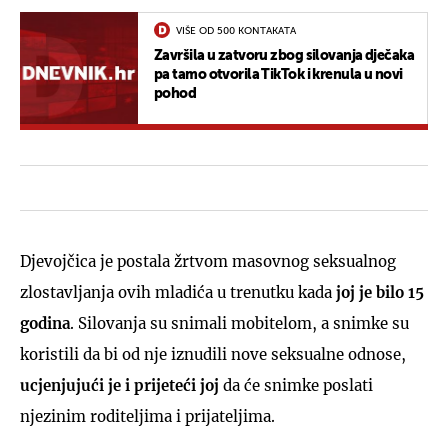
VIŠE OD 500 KONTAKATA
Završila u zatvoru zbog silovanja dječaka
pa tamo otvorila TikTok i krenula u novi
pohod
Djevojčica je postala žrtvom masovnog seksualnog
zlostavljanja ovih mladića u trenutku kada
joj je bilo 15
godina
. Silovanja su snimali mobitelom, a snimke su
koristili da bi od nje iznudili nove seksualne odnose,
ucjenjujući je i prijeteći joj
da će snimke poslati
njezinim roditeljima i prijateljima.