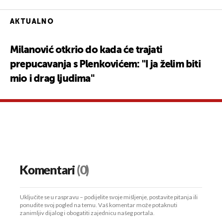
AKTUALNO
Milanović otkrio do kada će trajati
prepucavanja s Plenkovićem: "I ja želim biti
mio i drag ljudima"
Komentari
(0)
Uključite se u raspravu – podijelite svoje mišljenje, postavite pitanja ili
ponudite svoj pogled na temu. Vaš komentar može potaknuti
zanimljiv dijalog i obogatiti zajednicu našeg portala.