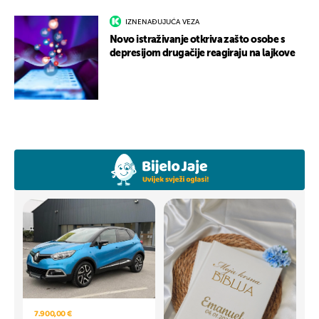
IZNENAĐUJUĆA VEZA
Novo istraživanje otkriva zašto osobe s
depresijom drugačije reagiraju na lajkove
7.900,00 €