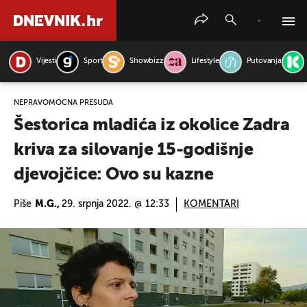
Vijesti
Sport
Showbizz
Lifestyle
Putovanja
PRETRAŽITE VIJESTI
NEPRAVOMOĆNA PRESUDA
Šestorica mladića iz okolice Zadra
kriva za silovanje 15-godišnje
djevojčice: Ovo su kazne
Piše
M.G.,
29. srpnja 2022. @ 12:33
KOMENTARI