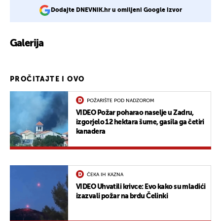
Dodajte DNEVNIK.hr u omiljeni Google izvor
Galerija
1
PROČITAJTE I OVO
POŽARIŠTE POD NADZOROM
VIDEO Požar poharao naselje u Zadru,
izgorjelo 12 hektara šume, gasila ga četiri
kanadera
ČEKA IH KAZNA
VIDEO Uhvatili krivce: Evo kako su mladići
izazvali požar na brdu Čelinki