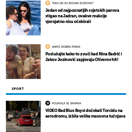
"KAO DA SU NOVAK ĐOKOVIĆ"
Jedan od najpoznatijih svjetskih parova
stigao na Jadran, ovakve reakcije
vjerojatno nisu očekivali
SAMO DOBRA PISMA
Poslušajte kako to zvuči kad Nina Badrić i
Jakov Jozinović zapjevaju Oliverov hit!
SPORT
POJAVILA SE SNIMKA
VIDEO Bad Blue Boysi dočekali Torcidu na
aerodromu, izbila velika masovna tučnjava