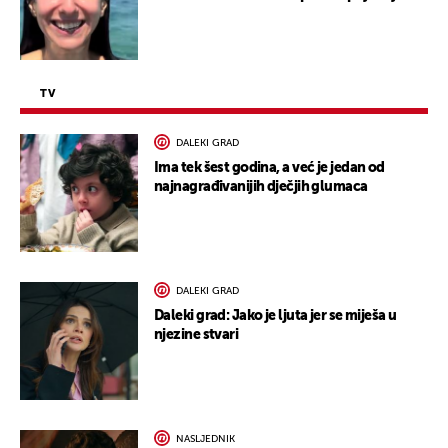
TV
DALEKI GRAD
Ima tek šest godina, a već je jedan od
najnagrađivanijih dječjih glumaca
DALEKI GRAD
Daleki grad: Jako je ljuta jer se miješa u
njezine stvari
NASLJEDNIK