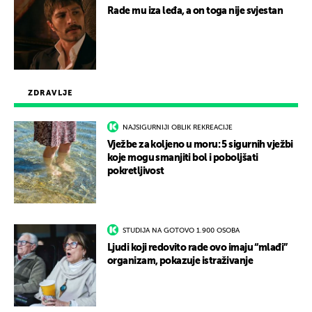
Rade mu iza leđa, a on toga nije svjestan
ZDRAVLJE
NAJSIGURNIJI OBLIK REKREACIJE
Vježbe za koljeno u moru: 5 sigurnih vježbi
koje mogu smanjiti bol i poboljšati
pokretljivost
STUDIJA NA GOTOVO 1.900 OSOBA
Ljudi koji redovito rade ovo imaju “mlađi”
organizam, pokazuje istraživanje