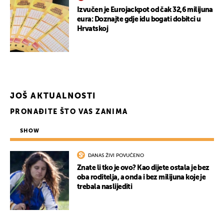
Izvučen je Eurojackpot od čak 32,6 milijuna
eura: Doznajte gdje idu bogati dobitci u
Hrvatskoj
JOŠ AKTUALNOSTI
PRONAĐITE ŠTO VAS ZANIMA
SHOW
DANAS ŽIVI POVUČENO
Znate li tko je ovo? Kao dijete ostala je bez
oba roditelja, a onda i bez milijuna koje je
trebala naslijediti