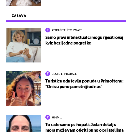
ZABAVA
POKAŽITE ŠTO ZNATE!
Samo pravi intelektualci mogu riješiti ovaj
kviz bez ijedne pogreške
JESTE LI PROBALI?
Turisticu oduševila ponuda u Primoštenu:
"Oni su puno pametniji od nas"
HMM…
To rade samo psihopati: Jedan detalj s
mora može vam otkriti puno o prijateljima