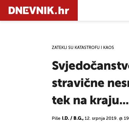
PRETRAŽIT
ZATEKLI SU KATASTROFU I KAOS
Svjedočanstvo
stravične nes
tek na kraju...'
Piše
I.D. / B.G.,
12. srpnja 2019. @ 19