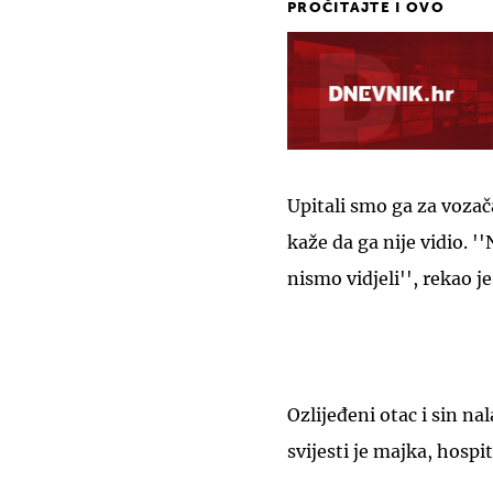
PROČITAJTE I OVO
Upitali smo ga za voza
kaže da ga nije vidio. '
nismo vidjeli'', rekao je
Ozlijeđeni otac i sin n
svijesti je majka, hospi