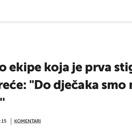
E VIJESTI
 ekipe koja je prva sti
reće: ''Do dječaka smo
'
:15
KOMENTARI