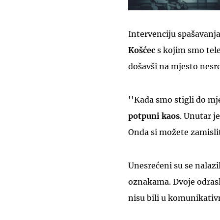
Intervenciju spašavanja
Košćec
s kojim smo tele
došavši na mjesto nesre
''Kada smo stigli do m
potpuni kaos
. Unutar 
Onda si možete zamisliti
Unesrećeni su se nalaz
oznakama. Dvoje odrasl
nisu bili u komunikati