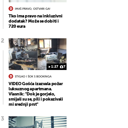
IMAŠ PRAVO, OSTVARI GA!
Tko ima pravo na inkluzivni
dodatak? Može se dobiti i
720 eura
1:27
7
STIGAO I ŠOK S BOOKINGA
VIDEO Gošća izazvala požar
luksuznog apartmana.
Vlasnik: "Dok je gorjelo,
smijali su se, pili i pokazivali
mi srednji prst"