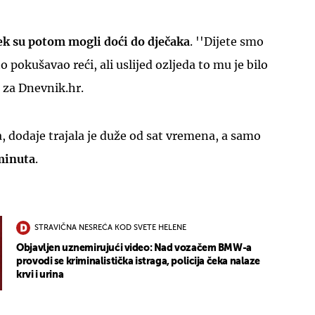
ek su potom mogli doći do dječaka
. ''Dijete smo
o pokušavao reći, ali uslijed ozljeda to mu je bilo
c za Dnevnik.hr.
UKLJUČITE NOTIFIKACIJE
, dodaje trajala je duže od sat vremena, a samo
minuta
.
STRAVIČNA NESREĆA KOD SVETE HELENE
Objavljen uznemirujući video: Nad vozačem BMW-a
provodi se kriminalistička istraga, policija čeka nalaze
krvi i urina