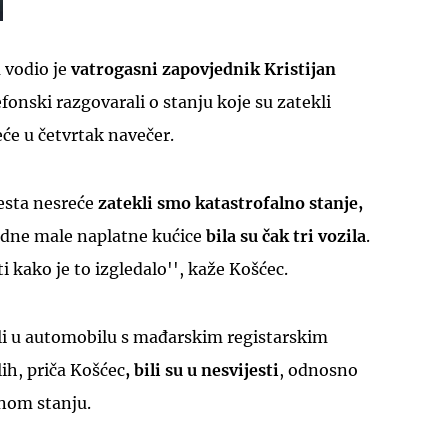
 vodio je
vatrogasni zapovjednik Kristijan
fonski razgovarali o stanju koje su zatekli
će u četvrtak navečer.
jesta nesreće
zatekli smo katastrofalno stanje,
jedne male naplatne kućice
bila su čak tri vozila
.
 kako je to izgledalo'', kaže Košćec.
ili u automobilu s mađarskim registarskim
ih, priča Košćec
, bili su u nesvijesti
, odnosno
vnom stanju.