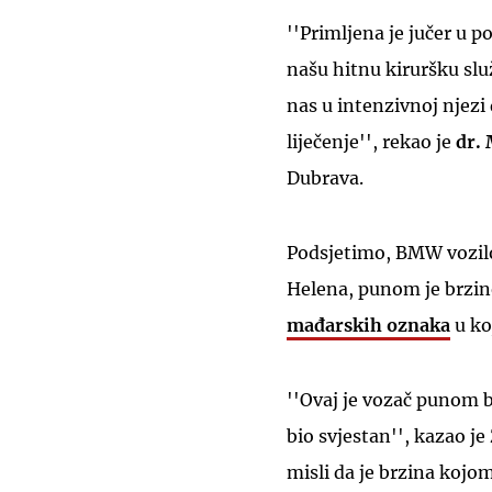
''Primljena je jučer u 
našu hitnu kiruršku slu
nas u intenzivnoj njezi
liječenje'', rekao je
dr. 
Dubrava.
Podsjetimo, BMW vozil
Helena, punom je brzi
mađarskih oznaka
u koj
''Ovaj je vozač punom b
bio svjestan'', kazao j
misli da je brzina kojo