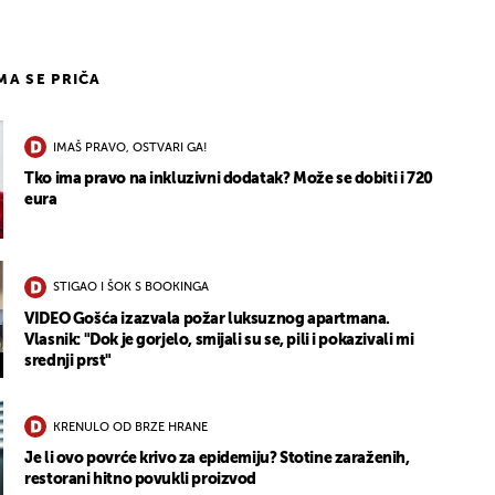
IMA SE PRIČA
IMAŠ PRAVO, OSTVARI GA!
Tko ima pravo na inkluzivni dodatak? Može se dobiti i 720
eura
STIGAO I ŠOK S BOOKINGA
VIDEO Gošća izazvala požar luksuznog apartmana.
Vlasnik: "Dok je gorjelo, smijali su se, pili i pokazivali mi
srednji prst"
KRENULO OD BRZE HRANE
Je li ovo povrće krivo za epidemiju? Stotine zaraženih,
restorani hitno povukli proizvod