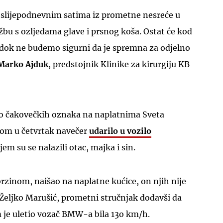
poslijepodnevnim satima iz prometne nesreće u
žbu s ozljedama glave i prsnog koša. Ostat će kod
 dok ne budemo sigurni da je spremna za odjelno
Marko Ajduk
, predstojnik Klinike za kirurgiju KB
o čakovečkih oznaka na naplatnima Sveta
nom u četvrtak navečer
udarilo u vozilo
em su se nalazili otac, majka i sin.
rzinom, naišao na naplatne kućice, on njih nije
e Željko Marušić, prometni stručnjak dodavši da
m je uletio vozač BMW-a bila 13o km/h.