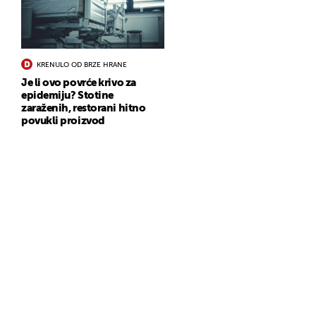
KRENULO OD BRZE HRANE
Je li ovo povrće krivo za
epidemiju? Stotine
zaraženih, restorani hitno
povukli proizvod