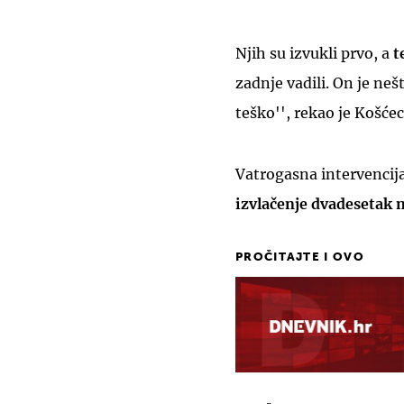
Njih su izvukli prvo, a
t
zadnje vadili. On je nešt
teško'', rekao je Košće
Vatrogasna intervencija
izvlačenje dvadesetak 
PROČITAJTE I OVO