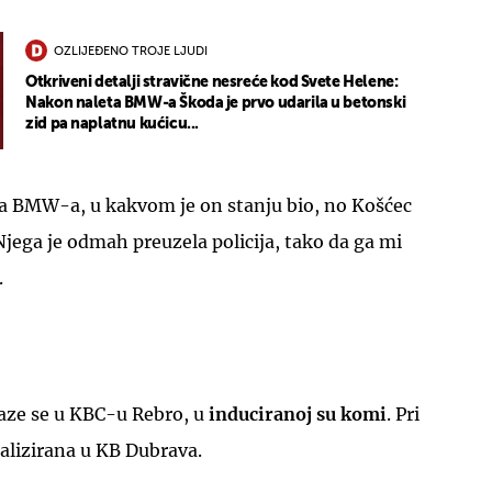
OZLIJEĐENO TROJE LJUDI
Otkriveni detalji stravične nesreće kod Svete Helene:
Nakon naleta BMW-a Škoda je prvo udarila u betonski
zid pa naplatnu kućicu...
ča BMW-a, u kakvom je on stanju bio, no Košćec
'Njega je odmah preuzela policija, tako da ga mi
.
alaze se u KBC-u Rebro, u
induciranoj su komi
. Pri
talizirana u KB Dubrava.