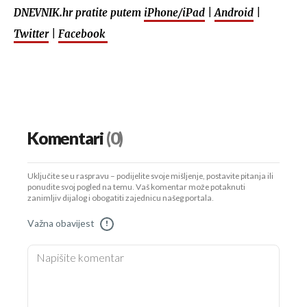
DNEVNIK.hr pratite putem
iPhone/iPad
|
Android
|
Twitter
|
Facebook
Komentari
(0)
Uključite se u raspravu – podijelite svoje mišljenje, postavite pitanja ili
ponudite svoj pogled na temu. Vaš komentar može potaknuti
zanimljiv dijalog i obogatiti zajednicu našeg portala.
Važna obavijest
!