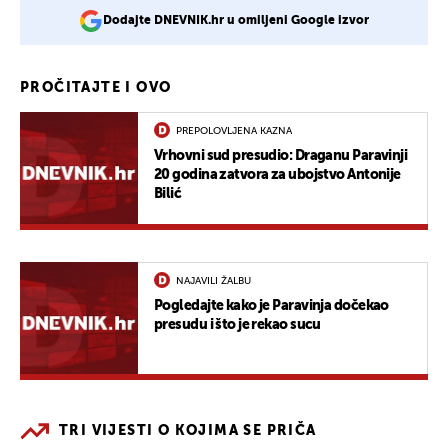
Dodajte DNEVNIK.hr u omiljeni Google izvor
PROČITAJTE I OVO
PREPOLOVLJENA KAZNA
Vrhovni sud presudio: Draganu Paravinji
20 godina zatvora za ubojstvo Antonije
Bilić
NAJAVILI ŽALBU
Pogledajte kako je Paravinja dočekao
presudu i što je rekao sucu
TRI VIJESTI O KOJIMA SE PRIČA