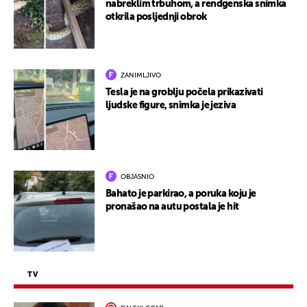
nabreklim trbuhom, a rendgenska snimka
otkrila posljednji obrok
ZANIMLJIVO
Tesla je na groblju počela prikazivati
ljudske figure, snimka je jeziva
OBJASNIO
Bahato je parkirao, a poruka koju je
pronašao na autu postala je hit
TV