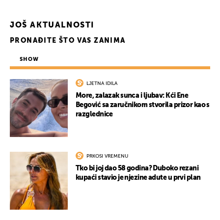
JOŠ AKTUALNOSTI
PRONAĐITE ŠTO VAS ZANIMA
SHOW
LJETNA IDILA
More, zalazak sunca i ljubav: Kći Ene
Begović sa zaručnikom stvorila prizor kao s
razglednice
PRKOSI VREMENU
Tko bi joj dao 58 godina? Duboko rezani
kupaći stavio je njezine adute u prvi plan