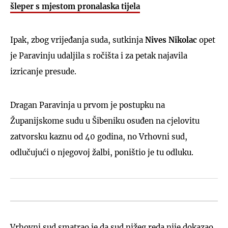
šleper s mjestom pronalaska tijela
Ipak, zbog vrijeđanja suda, sutkinja
Nives Nikolac
opet
je Paravinju udaljila s ročišta i za petak najavila
izricanje presude.
Dragan Paravinja u prvom je postupku na
Županijskome sudu u Šibeniku osuđen na cjelovitu
zatvorsku kaznu od 40 godina, no Vrhovni sud,
odlučujući o njegovoj žalbi, poništio je tu odluku.
Vrhovni sud smatrao je da sud nižeg reda nije dokazao