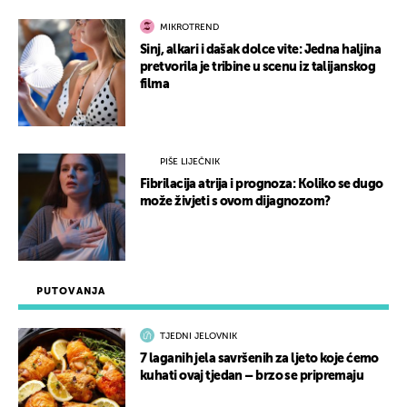
MIKROTREND
Sinj, alkari i dašak dolce vite: Jedna haljina
pretvorila je tribine u scenu iz talijanskog
filma
PIŠE LIJEČNIK
Fibrilacija atrija i prognoza: Koliko se dugo
može živjeti s ovom dijagnozom?
PUTOVANJA
TJEDNI JELOVNIK
7 laganih jela savršenih za ljeto koje ćemo
kuhati ovaj tjedan – brzo se pripremaju