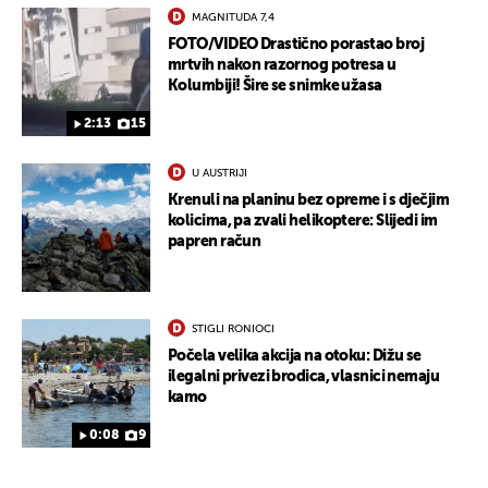
MAGNITUDA 7,4
FOTO/VIDEO Drastično porastao broj
mrtvih nakon razornog potresa u
Kolumbiji! Šire se snimke užasa
2:13
15
U AUSTRIJI
Krenuli na planinu bez opreme i s dječjim
kolicima, pa zvali helikoptere: Slijedi im
papren račun
STIGLI RONIOCI
Počela velika akcija na otoku: Dižu se
ilegalni privezi brodica, vlasnici nemaju
kamo
0:08
9