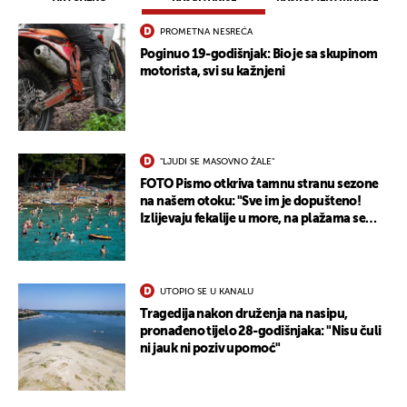
PROMETNA NESREĆA
Poginuo 19-godišnjak: Bio je sa skupinom
motorista, svi su kažnjeni
"LJUDI SE MASOVNO ŽALE"
FOTO Pismo otkriva tamnu stranu sezone
na našem otoku: "Sve im je dopušteno!
Izlijevaju fekalije u more, na plažama se
dobije kožni osip"
UTOPIO SE U KANALU
Tragedija nakon druženja na nasipu,
pronađeno tijelo 28-godišnjaka: "Nisu čuli
ni jauk ni poziv upomoć"