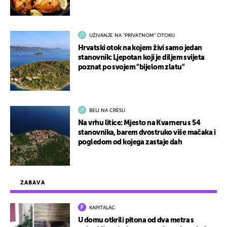
UŽIVANJE NA "PRIVATNOM" OTOKU
Hrvatski otok na kojem živi samo jedan
stanovnik: Ljepotan koji je diljem svijeta
poznat po svojem "bijelom zlatu"
BELI NA CRESU
Na vrhu litice: Mjesto na Kvarneru s 54
stanovnika, barem dvostruko više mačaka i
pogledom od kojega zastaje dah
ZABAVA
KAPITALAC
U domu otkrili pitona od dva metra s