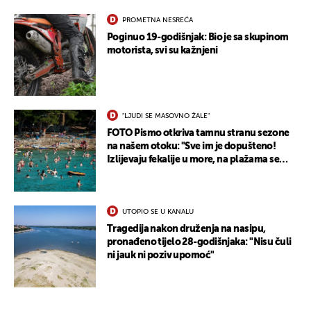
PROMETNA NESREĆA
Poginuo 19-godišnjak: Bio je sa skupinom
motorista, svi su kažnjeni
"LJUDI SE MASOVNO ŽALE"
FOTO Pismo otkriva tamnu stranu sezone
na našem otoku: "Sve im je dopušteno!
Izlijevaju fekalije u more, na plažama se
dobije kožni osip"
UTOPIO SE U KANALU
Tragedija nakon druženja na nasipu,
pronađeno tijelo 28-godišnjaka: "Nisu čuli
ni jauk ni poziv upomoć"