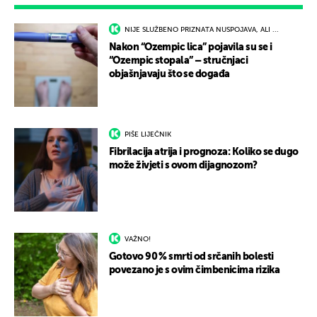
NIJE SLUŽBENO PRIZNATA NUSPOJAVA, ALI ...
Nakon “Ozempic lica” pojavila su se i
“Ozempic stopala” – stručnjaci
objašnjavaju što se događa
PIŠE LIJEČNIK
Fibrilacija atrija i prognoza: Koliko se dugo
može živjeti s ovom dijagnozom?
VAŽNO!
Gotovo 90 % smrti od srčanih bolesti
povezano je s ovim čimbenicima rizika