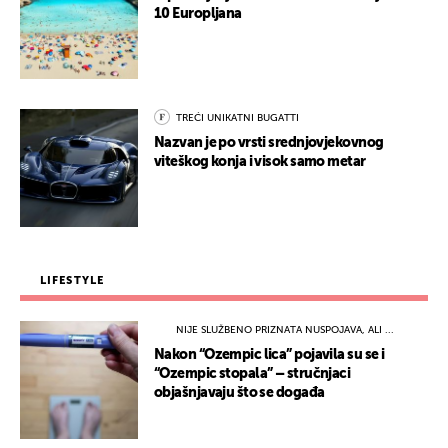
10 Europljana
TREĆI UNIKATNI BUGATTI
Nazvan je po vrsti srednjovjekovnog
viteškog konja i visok samo metar
LIFESTYLE
NIJE SLUŽBENO PRIZNATA NUSPOJAVA, ALI ...
Nakon “Ozempic lica” pojavila su se i
“Ozempic stopala” – stručnjaci
objašnjavaju što se događa