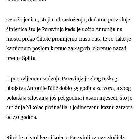
Ovu činjenicu, stoji u obrazloženju, dodatno potvrđuje
činjenica što je Paravinja kada je uočio Antoniju na
mostu preko Čikole promijenio trasu puta te se, iako je
kamionom poslom krenuo za Zagreb, okrenuo nazad
prema Splitu.
U ponovljenom suđenju Paravinja je zbog teškog
ubojstva Antonije Bilić dobio 35 godina zatvora, a zbog
pokušaja silovanja još pet godina i osam mjeseci, što je
sutkinja Nikolac preinačila u jedinstvenu kaznu zatvora
od 40 godina.
Riječ je o istoj kazni koja je Paravinji za ova zlodjela