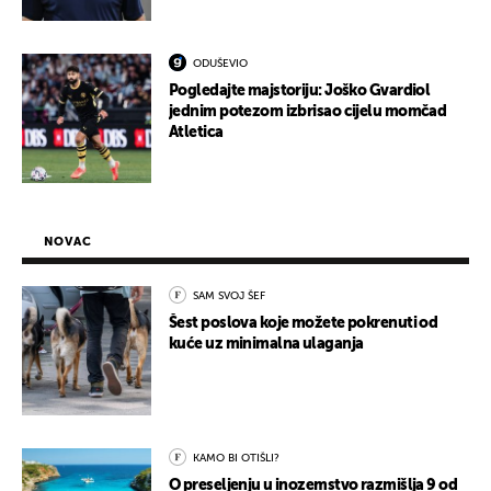
ODUŠEVIO
Pogledajte majstoriju: Joško Gvardiol
jednim potezom izbrisao cijelu momčad
Atletica
NOVAC
SAM SVOJ ŠEF
Šest poslova koje možete pokrenuti od
kuće uz minimalna ulaganja
KAMO BI OTIŠLI?
O preseljenju u inozemstvo razmišlja 9 od