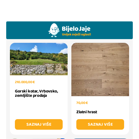
210.000,00 €
Gorski kotar, Vrbovsko,
zemljište prodaja
70,00 €
Zlatni hrast
SAZNAJ VIŠE
SAZNAJ VIŠE