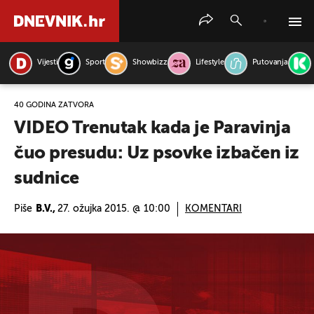
Vijesti
Sport
Showbizz
Lifestyle
Putovanja
PRETRAŽITE VIJESTI
40 GODINA ZATVORA
VIDEO Trenutak kada je Paravinja
čuo presudu: Uz psovke izbačen iz
sudnice
Piše
B.V.,
27. ožujka 2015. @ 10:00
KOMENTARI