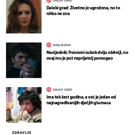
DALEKI GRAD
Daleki grad: Životno je ugrožena, no to
nitko ne zna
NASLJEDNIK
Nasljednik: Ponovni sukob dviju obitelji, no
ovaj mu je put neprijatelj pomogao
DALEKI GRAD
Ima tek šest godina, a već je jedan od
najnagrađivanijih dječjih glumaca
ZDRAVLJE