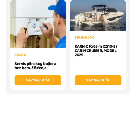
146.500,00 €
KARNIC 10.65 m (CS10-S)
CABIN CRUISER, MODEL
2025
95,00 €
Servis plinskog bojlera
bez kem. čišćenja
SAZNAJ VIŠE
SAZNAJ VIŠE