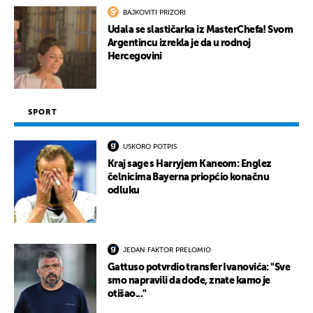
BAJKOVITI PRIZORI
Udala se slastičarka iz MasterChefa! Svom
Argentincu izrekla je da u rodnoj
Hercegovini
SPORT
USKORO POTPIS
Kraj sage s Harryjem Kaneom: Englez
čelnicima Bayerna priopćio konačnu
odluku
JEDAN FAKTOR PRELOMIO
Gattuso potvrdio transfer Ivanovića: "Sve
smo napravili da dođe, znate kamo je
otišao..."