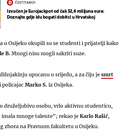
ČESTITAMO!
Izvučen je Eurojackpot od čak 32,6 milijuna eura:
Doznajte gdje idu bogati dobitci u Hrvatskoj
 u Osijeku okupili su se studenti i prijatelji kako
le B.
Mnogi nisu mogli sakriti suze.
išnjakinju upucanu u srijedu, a za čiju je
smrt
 policajac
Marko S.
iz Osijeka.
o druželjubivu osobu, vrlo aktivnu studenticu,
a imala mnoge talente"; rekao je
Karlo Rašić
,
g zbora na Pravnom fakultetu u Osijeku.