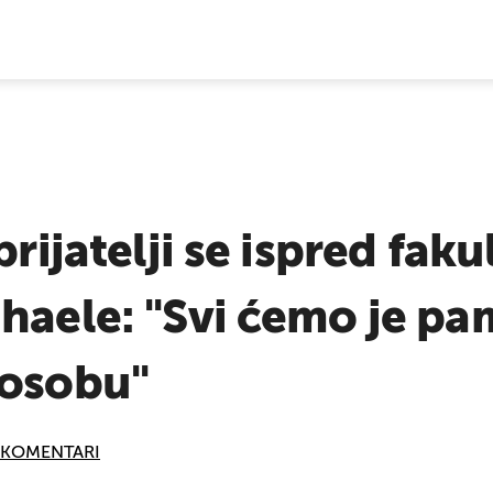
E VIJESTI
prijatelji se ispred faku
haele: "Svi ćemo je pam
 osobu"
KOMENTARI