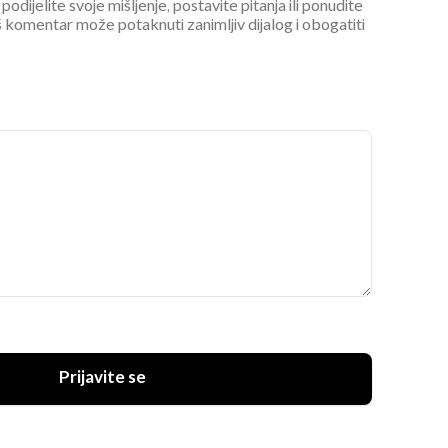
podijelite svoje mišljenje, postavite pitanja ili ponudite
 komentar može potaknuti zanimljiv dijalog i obogatiti
Prijavite se