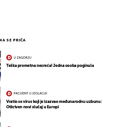
IMA SE PRIČA
U ZAGORJU
Teška prometna nesreća! Jedna osoba poginula
PACIJENT U IZOLACIJI
Vratio se virus koji je izazvao međunarodnu uzbunu:
Otkriven novi slučaj u Europi