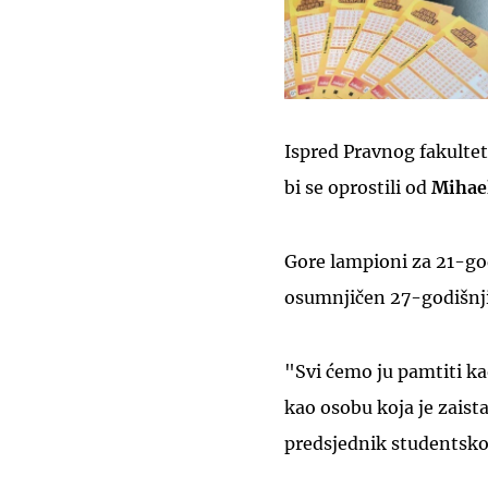
Ispred Pravnog fakulteta
bi se oprostili od
Mihae
Gore lampioni za 21-god
osumnjičen 27-godišnji
"Svi ćemo ju pamtiti ka
kao osobu koja je zaist
predsjednik studentsko