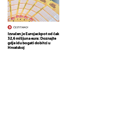
ČESTITAMO!
Izvučen je Eurojackpot od čak
32,6 milijuna eura: Doznajte
gdje idu bogati dobitci u
Hrvatskoj