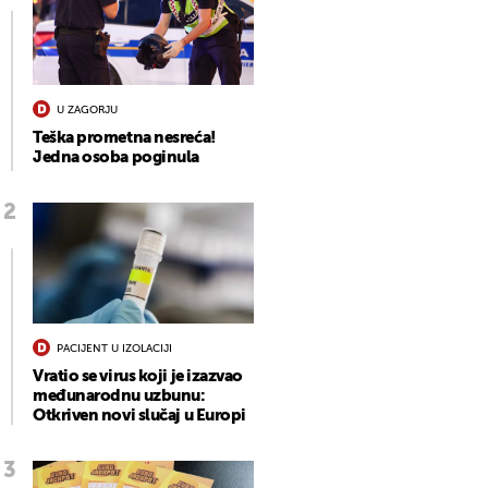
U ZAGORJU
Teška prometna nesreća!
Jedna osoba poginula
PACIJENT U IZOLACIJI
Vratio se virus koji je izazvao
međunarodnu uzbunu:
Otkriven novi slučaj u Europi