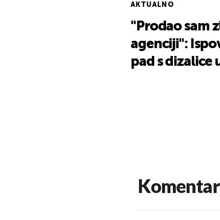
AKTUALNO
"Prodao sam zl
agenciji": Ispo
pad s dizalice 
Komentar