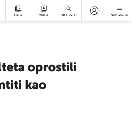
FOTO
VIDEO
PRETRAŽITE
NAVIGACIJA
lteta oprostili
titi kao