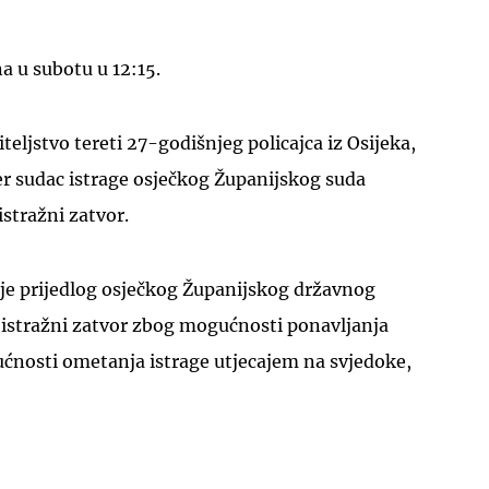
a u subotu u 12:15.
teljstvo tereti 27-godišnjeg policajca iz Osijeka,
er sudac istrage osječkog Županijskog suda
UKLJUČITE NOTIFIKACIJE
stražni zatvor.
 je prijedlog osječkog Županijskog državnog
 istražni zatvor zbog mogućnosti ponavljanja
ćnosti ometanja istrage utjecajem na svjedoke,