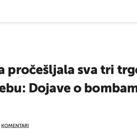
E VIJESTI
a pročešljala sva tri tr
rebu: Dojave o bombama
KOMENTARI