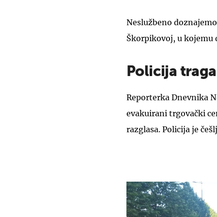
Neslužbeno doznajemo da
Škorpikovoj, u kojemu d
Policija trag
Reporterka Dnevnika 
evakuirani trgovački cen
razglasa. Policija je češ