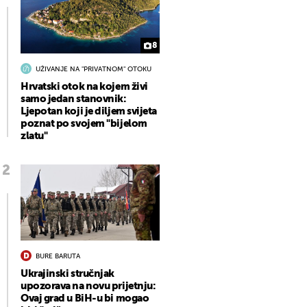
8
UŽIVANJE NA "PRIVATNOM" OTOKU
Hrvatski otok na kojem živi
samo jedan stanovnik:
Ljepotan koji je diljem svijeta
poznat po svojem "bijelom
zlatu"
BURE BARUTA
Ukrajinski stručnjak
upozorava na novu prijetnju:
Ovaj grad u BiH-u bi mogao