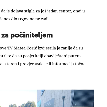
 je dojava stigla za još jedan centar, onaj u
anas dio trgovina ne radi.
a za počiniteljem
Nove TV
Matea Ćorić
izvijestila je ranije da su
tri te da su posjetitelji obaviješteni putem
ljala teren i provjeravala je li informacija točna.