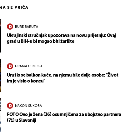
IMA SE PRIČA
BURE BARUTA
Ukrajinski stručnjak upozorava na novu prijetnju: Ovaj
grad u BiH-u bi mogao biti žarište
DRAMA U RIJECI
Urušio se balkon kuće, na njemu bile dvije osobe: "Život
im je visio o koncu"
NAKON SUKOBA
FOTO Ovo je žena (36) osumnjičena za ubojstvo partnera
(71) u Slavoniji