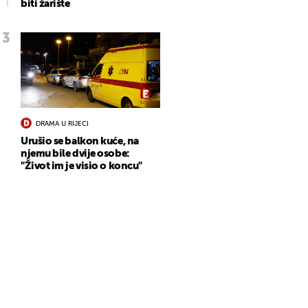
biti žarište
DRAMA U RIJECI
Urušio se balkon kuće, na
njemu bile dvije osobe:
"Život im je visio o koncu"