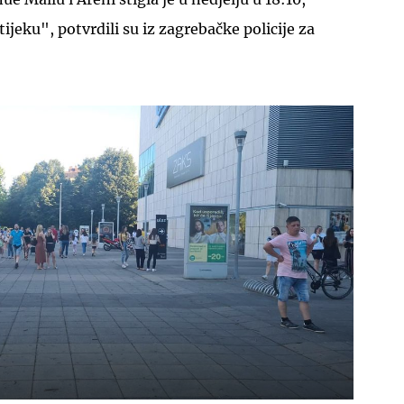
tijeku", potvrdili su iz zagrebačke policije za