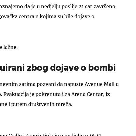
oznajemo da je u nedjelju poslije 21 sat završeno
govačka centra u kojima su bile dojave o
e lažne.
UKLJUČITE NOTIFIKACIJE
uirani zbog dojave o bombi
dnevnim satima pozvani da napuste Avenue Mall u
 Evakuacija je pokrenuta i za Arena Centar, iz
ađane i putem društvenih mreža.
 Mallu i Areni stigla je u nedjelju u 18:10,