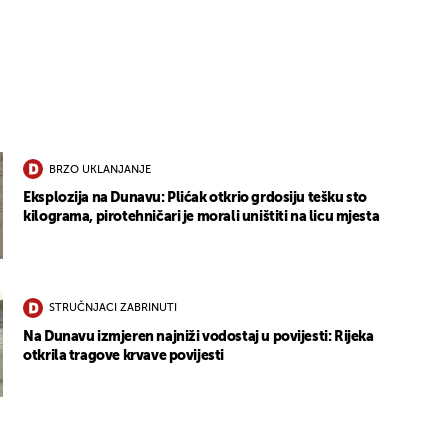
BRZO UKLANJANJE
Eksplozija na Dunavu: Plićak otkrio grdosiju tešku sto
kilograma, pirotehničari je morali uništiti na licu mjesta
STRUČNJACI ZABRINUTI
Na Dunavu izmjeren najniži vodostaj u povijesti: Rijeka
otkrila tragove krvave povijesti