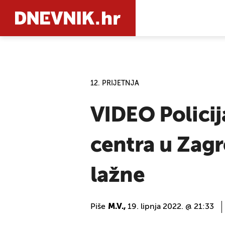
PRETRAŽIT
12. PRIJETNJA
VIDEO Policij
centra u Zag
lažne
Piše
M.V.,
19. lipnja 2022. @ 21:33