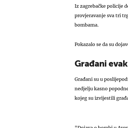
Iz zagrebačke policije d
provjeravanje sva tri tr
bombama.
Pokazalo se da su dojav
Građani evak
Građani su u poslijepo
nedjelju kasno popodne.
kojeg su izvijestili gr
"Dojava o bombi u Avenue