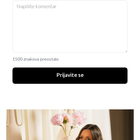
1500 znakova preostalo
Prijavite se