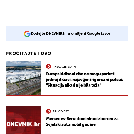
Dodajte DNEVNIK.hr u omiljeni Google izvor
PROČITAJTE I OVO
PREGAZILI SU IH
Europski divovi više ne mogu parirati
jednoj državi, najavljeni rigorozni potezi:
"Situacija nikad nije bila teža"
TRI OD PET
Mercedes-Benz dominirao izborom za
Svjetski automobil godine