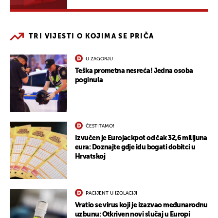
TRI VIJESTI O KOJIMA SE PRIČA
U ZAGORJU
Teška prometna nesreća! Jedna osoba
poginula
ČESTITAMO!
Izvučen je Eurojackpot od čak 32,6 milijuna
eura: Doznajte gdje idu bogati dobitci u
Hrvatskoj
PACIJENT U IZOLACIJI
Vratio se virus koji je izazvao međunarodnu
uzbunu: Otkriven novi slučaj u Europi