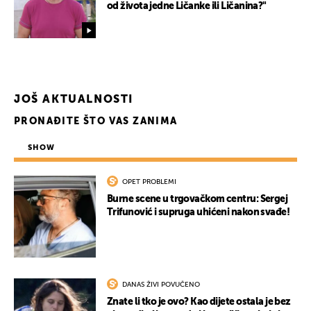
od života jedne Ličanke ili Ličanina?"
UKLJUČITE NOTIFIKACIJE
JOŠ AKTUALNOSTI
PRONAĐITE ŠTO VAS ZANIMA
SHOW
OPET PROBLEMI
Burne scene u trgovačkom centru: Sergej
Trifunović i supruga uhićeni nakon svađe!
DANAS ŽIVI POVUČENO
Znate li tko je ovo? Kao dijete ostala je bez