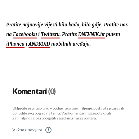
Pratite najnovije vijesti bilo kada, bilo gdje. Pratite nas
na
Facebooku
i
Twitteru
. Pratite
DNEVNIK.hr
putem
iPhonea
i
ANDROID
mobilnih uređaja.
Komentari
(0)
Uključite se u raspravu – podijelite svoje mišljenje, postavite pitanja ili
ponudite svoj pogled na temu. Vaš komentar može potaknuti
zanimljiv dijalog i obogatiti zajednicu našeg portala.
Važna obavijest
!