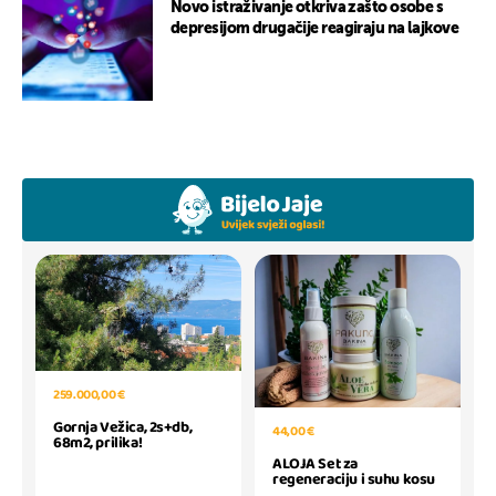
Novo istraživanje otkriva zašto osobe s
depresijom drugačije reagiraju na lajkove
259.000,00 €
Gornja Vežica, 2s+db,
44,00 €
68m2, prilika!
ALOJA Set za
regeneraciju i suhu kosu