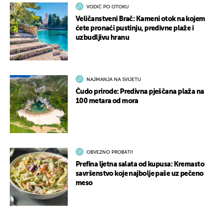
VODIČ PO OTOKU
Veličanstveni Brač: Kameni otok na kojem
ćete pronaći pustinju, predivne plaže i
uzbudljivu hranu
NAJMANJA NA SVIJETU
Čudo prirode: Predivna pješčana plaža na
100 metara od mora
OBVEZNO PROBATI!
Prefina ljetna salata od kupusa: Kremasto
savršenstvo koje najbolje paše uz pečeno
meso