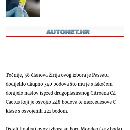
Točnije, 58 članova žirija ovog izbora je Passatu
dodijelilo ukupno 340 bodova što mu je s lakoćom
donijelo naslov ispred drugoplasiranog Citroena C4
Cactus koji je osvojio 248 bodova te mercedesove C
klase s osvojenih 221 bodom.
Ostali finalisti ovog izbora su Ford Mondeo (203 boda),