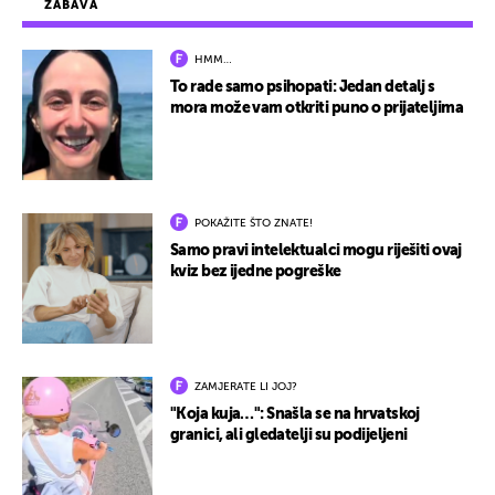
ZABAVA
HMM…
To rade samo psihopati: Jedan detalj s
mora može vam otkriti puno o prijateljima
POKAŽITE ŠTO ZNATE!
Samo pravi intelektualci mogu riješiti ovaj
kviz bez ijedne pogreške
ZAMJERATE LI JOJ?
"Koja kuja…": Snašla se na hrvatskoj
granici, ali gledatelji su podijeljeni