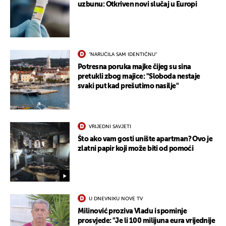
uzbunu: Otkriven novi slučaj u Europi
"NARUČILA SAM IDENTIČNU"
Potresna poruka majke čijeg su sina
pretukli zbog majice: "Sloboda nestaje
svaki put kad prešutimo nasilje"
VRIJEDNI SAVJETI
Što ako vam gosti unište apartman? Ovo je
zlatni papir koji može biti od pomoći
U DNEVNIKU NOVE TV
Milinović proziva Vladu i spominje
prosvjede: "Je li 100 milijuna eura vrijednije