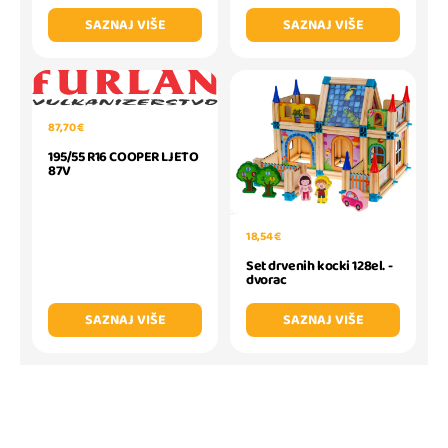
SAZNAJ VIŠE
SAZNAJ VIŠE
87,70 €
195/55 R16 COOPER LJETO
87V
18,54 €
Set drvenih kocki 128el. -
dvorac
SAZNAJ VIŠE
SAZNAJ VIŠE