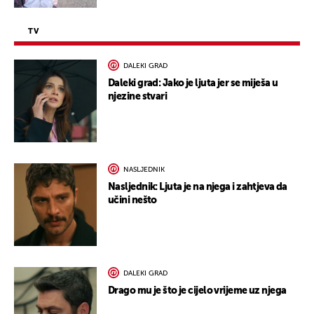
TV
DALEKI GRAD
Daleki grad: Jako je ljuta jer se miješa u
njezine stvari
NASLJEDNIK
Nasljednik: Ljuta je na njega i zahtjeva da
učini nešto
DALEKI GRAD
Drago mu je što je cijelo vrijeme uz njega