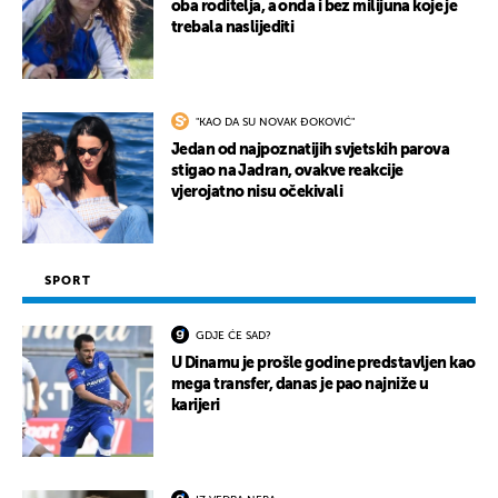
oba roditelja, a onda i bez milijuna koje je
trebala naslijediti
"KAO DA SU NOVAK ĐOKOVIĆ"
Jedan od najpoznatijih svjetskih parova
stigao na Jadran, ovakve reakcije
vjerojatno nisu očekivali
SPORT
GDJE ĆE SAD?
U Dinamu je prošle godine predstavljen kao
mega transfer, danas je pao najniže u
karijeri