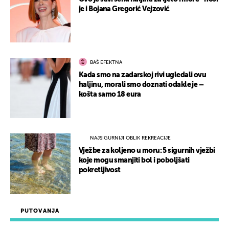
je i Bojana Gregorić Vejzović
BAŠ EFEKTNA
Kada smo na zadarskoj rivi ugledali ovu
haljinu, morali smo doznati odakle je –
košta samo 18 eura
NAJSIGURNIJI OBLIK REKREACIJE
Vježbe za koljeno u moru: 5 sigurnih vježbi
koje mogu smanjiti bol i poboljšati
pokretljivost
PUTOVANJA