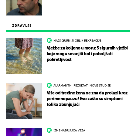
ZDRAVLJE
NAJSIGURNIJI OBLIK REKREACIJE
Vježbe za koljeno u moru: 5 sigurnih vježbi
koje mogu smanjiti bol i poboljšati
pokretljivost
ALARMANTNI REZULTATI NOVE STUDIJE
Više od trećine žena ne zna da prolazi kroz
perimenopauzu! Evo zašto su simptomi
toliko zbunjujući
IZNENAĐUJUĆA VEZA