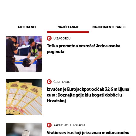
AKTUALNO
NAJČITANIJE
NAJKOMENTIRANIJE
U ZAGORJU
Teška prometna nesreća! Jedna osoba
poginula
ČESTITAMO!
Izvučen je Eurojackpot od čak 32,6 milijuna
eura: Doznajte gdje idu bogati dobitci u
Hrvatskoj
PACIJENT U IZOLACIJI
Vratio se virus koji je izazvao međunarodnu