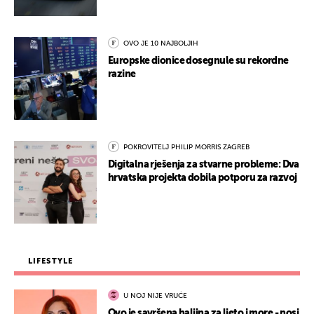
OVO JE 10 NAJBOLJIH
Europske dionice dosegnule su rekordne
razine
POKROVITELJ PHILIP MORRIS ZAGREB
Digitalna rješenja za stvarne probleme: Dva
hrvatska projekta dobila potporu za razvoj
LIFESTYLE
U NOJ NIJE VRUĆE
Ovo je savršena haljina za ljeto i more - nosi