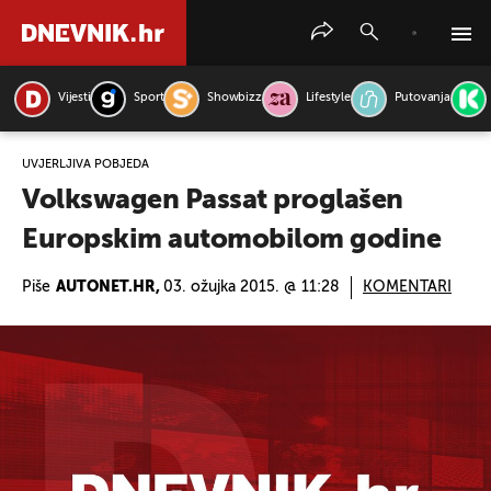
Vijesti
Sport
Showbizz
Lifestyle
Putovanja
PRETRAŽITE VIJESTI
UVJERLJIVA POBJEDA
Volkswagen Passat proglašen
Europskim automobilom godine
Piše
AUTONET.HR,
03. ožujka 2015. @ 11:28
KOMENTARI