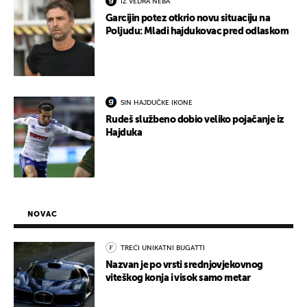
IZ VEDRA NEBA
Garcijin potez otkrio novu situaciju na
Poljudu: Mladi hajdukovac pred odlaskom
SIN HAJDUČKE IKONE
Rudeš službeno dobio veliko pojačanje iz
Hajduka
NOVAC
TREĆI UNIKATNI BUGATTI
Nazvan je po vrsti srednjovjekovnog
viteškog konja i visok samo metar