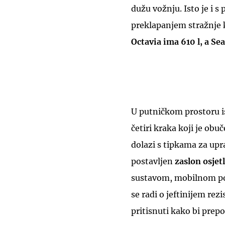
dužu vožnju. Isto je i s
preklapanjem stražnje k
Octavia ima 610 l, a Se
U putničkom prostoru i
četiri kraka koji je obu
dolazi s tipkama za up
postavljen
zaslon osjetl
sustavom, mobilnom po
se radi o jeftinijem re
pritisnuti kako bi pre