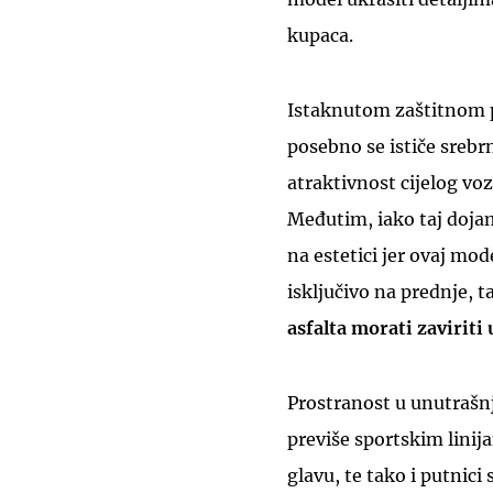
kupaca.
Istaknutom zaštitnom p
posebno se ističe srebr
atraktivnost cijelog voz
Međutim, iako taj doja
na estetici jer ovaj mo
isključivo na prednje, 
asfalta morati zaviriti
Prostranost u unutrašnj
previše sportskim linij
glavu, te tako i putnici