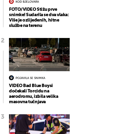
KOD BJELOVARA
FOTO/VIDEO Stižu prve
snimke! Sudarila se dva vlaka:
Više je ozlijeđenih, hitne
službe na terenu
POJAVILA SE SNIMKA
VIDEO Bad Blue Boysi
dočekali Torcidu na
aerodromu, izbila velika
masovna tučnjava