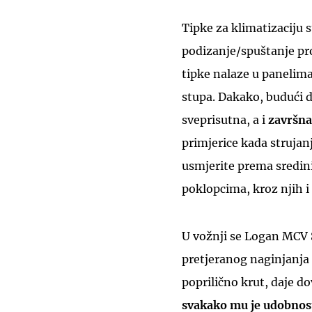
Tipke za klimatizaciju s
podizanje/spuštanje pro
tipke nalaze u panelima
stupa. Dakako, budući da 
sveprisutna, a i
završna
primjerice kada strujan
usmjerite prema sredini
poklopcima, kroz njih i 
U vožnji se Logan MCV 
pretjeranog naginjanja k
poprilično krut, daje d
svakako mu je udobnos