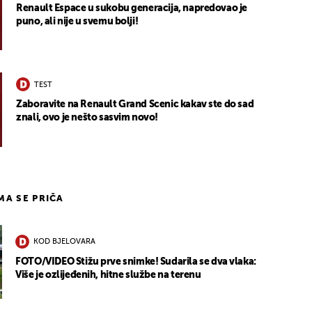
Renault Espace u sukobu generacija, napredovao je
puno, ali nije u svemu bolji!
TEST
Zaboravite na Renault Grand Scenic kakav ste do sad
znali, ovo je nešto sasvim novo!
IMA SE PRIČA
KOD BJELOVARA
FOTO/VIDEO Stižu prve snimke! Sudarila se dva vlaka:
Više je ozlijeđenih, hitne službe na terenu