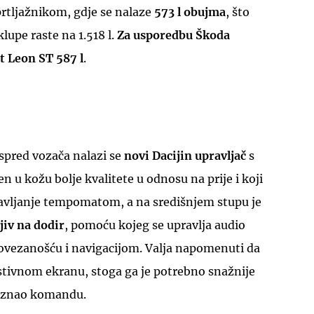
 prtljažnikom, gdje se nalaze
573 l obujma
, što
lupe raste na 1.518 l.
Za usporedbu Škoda
at Leon ST 587 l
.
spred vozača nalazi se
novi Dacijin upravljač
s
čen u kožu bolje kvalitete u odnosu na prije i koji
ravljanje tempomatom, a na središnjem stupu je
jiv na dodir
, pomoću kojeg se upravlja audio
vezanošću i navigacijom. Valja napomenuti da
zistivnom ekranu, stoga ga je potrebno snažnije
poznao komandu.