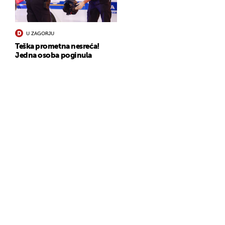
U ZAGORJU
Teška prometna nesreća!
Jedna osoba poginula