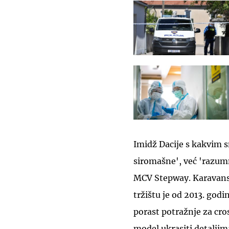
Imidž Dacije s kakvim 
siromašne', već 'razumn
MCV Stepway. Karavans
tržištu je od 2013. godi
porast potražnje za cros
model ukrasiti detaljim