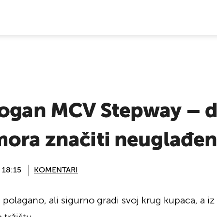
E VIJESTI
Logan MCV Stepway – 
mora značiti neuglađe
 18:15
KOMENTARI
lagano, ali sigurno gradi svoj krug kupaca, a iz