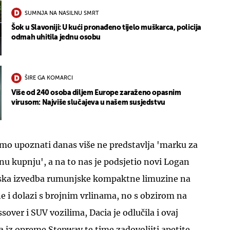
SUMNJA NA NASILNU SMRT
Šok u Slavoniji: U kući pronađeno tijelo muškarca, policija
odmah uhitila jednu osobu
ŠIRE GA KOMARCI
Više od 240 osoba diljem Europe zaraženo opasnim
virusom: Najviše slučajeva u našem susjedstvu
smo upoznati danas više ne predstavlja 'marku za
u kupnju', a na to nas je podsjetio novi Logan
ka izvedba rumunjske kompaktne limuzine na
ne i dolazi s brojnim vrlinama, no s obzirom na
sover i SUV vozilima, Dacia je odlučila i ovaj
a iz opreme Stepway te time zadovoljiti apetite