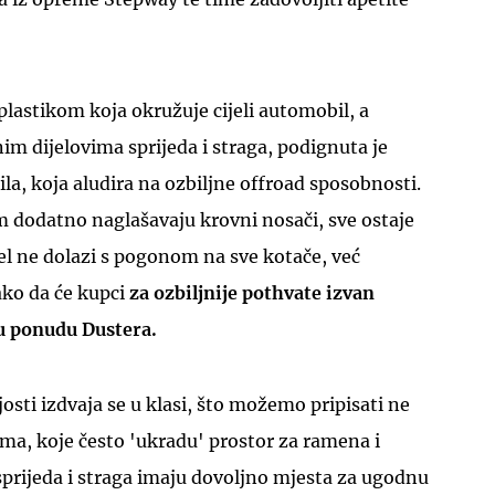
lastikom koja okružuje cijeli automobil, a
nim dijelovima sprijeda i straga, podignuta je
ila, koja aludira na ozbiljne offroad sposobnosti.
UKLJUČITE NOTIFIKACIJE
m dodatno naglašavaju krovni nosači, sve ostaje
del ne dolazi s pogonom na sve kotače, već
tako da će kupci
z
a ozbiljnije pothvate izvan
 u ponudu Dustera.
osti izdvaja se u klasi, što možemo pripisati ne
ama, koje često 'ukradu' prostor za ramena i
 sprijeda i straga imaju dovoljno mjesta za ugodnu