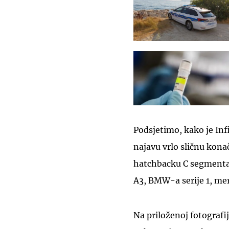
Podsjetimo, kako je Inf
najavu vrlo sličnu kona
hatchbacku C segmenta 
A3, BMW-a serije 1, mer
Na priloženoj fotografi