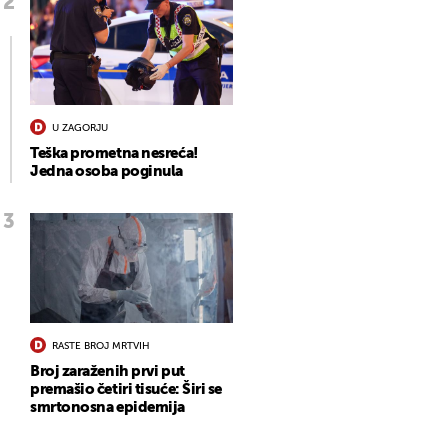
U ZAGORJU
Teška prometna nesreća!
Jedna osoba poginula
RASTE BROJ MRTVIH
Broj zaraženih prvi put
premašio četiri tisuće: Širi se
smrtonosna epidemija