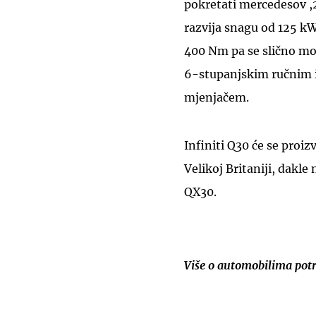
pokretati mercedesov ,2
razvija snagu od 125 k
400 Nm pa se slično mož
6-stupanjskim ručnim 
mjenjačem.
Infiniti Q30 će se proiz
Velikoj Britaniji, dakle
QX30.
Više o automobilima pot