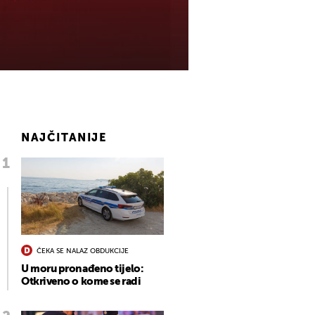
NAJČITANIJE
ČEKA SE NALAZ OBDUKCIJE
U moru pronađeno tijelo:
Otkriveno o kome se radi