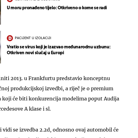
U moru pronađeno tijelo: Otkriveno o kome se radi
PACIJENT U IZOLACIJI
Vratio se virus koji je izazvao međunarodnu uzbunu:
Otkriven novi slučaj u Europi
initi 2013. u Frankfurtu predstavio konceptnu
čnoj produkcijskoj izvedbi, a riječ je o premium
koji će biti konkurencija modelima poput Audija
cedesove A klase i sl.
ji vidi se izvedba 2.2d, odnosno ovaj automobil će