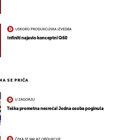
USKORO PRODUKCIJSKA IZVEDBA
Infiniti najavio konceptni Q60
IMA SE PRIČA
U ZAGORJU
Teška prometna nesreća! Jedna osoba poginula
ČEKA SE NALAZ OBDUKCIJE