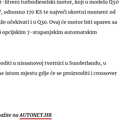
-litreni turbodieselski motor, koji u modelu Q50
W, odnosno 170 KS te najveći okretni moment od
e očekivati i u Q30. Ovaj će motor biti uparen sa
i opcijskim 7-stupanjskim automatskim
UKLJUČITE NOTIFIKACIJE
voditi u nissanovoj tvornici u Sunderlandu, u
 ne istom mjestu gdje će se proizvoditi i crossover
ražite na
AUTONET.HR