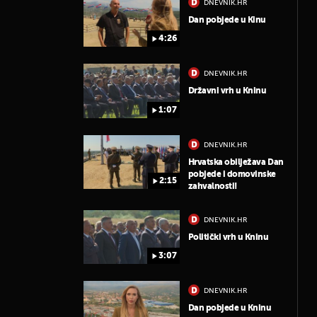
DNEVNIK.HR
Dan pobjede u Kinu
4:26
DNEVNIK.HR
Državni vrh u Kninu
1:07
DNEVNIK.HR
Hrvatska obilježava Dan
pobjede i domovinske
2:15
zahvalnosti!
DNEVNIK.HR
Politički vrh u Kninu
3:07
DNEVNIK.HR
Dan pobjede u Kninu