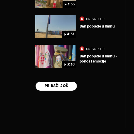
3:53
DNEVNIK.HR
Dan pobjede u Kninu
4:31
DNEVNIK.HR
Dan pobjede u Kninu -
ponos i emocije
3:30
PRIKAŽI JOŠ