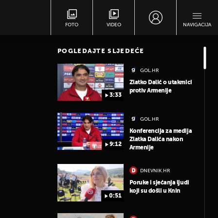
FOTO
VIDEO
NAVIGACIJA
POGLEDAJTE SLJEDEĆE
GOL.HR
Zlatko Dalić o utakmici
protiv Armenije
3:33
GOL.HR
Konferencija za medija
Zlatka Dalića nakon
9:12
Armenije
DNEVNIK.HR
Poruke i sjećanja ljudi
koji su došli u Knin
0:51