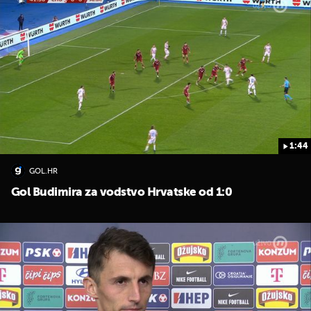
1:44
GOL.HR
Gol Budimira za vodstvo Hrvatske od 1:0