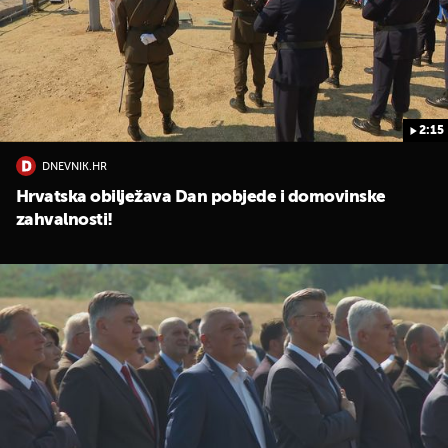
2:15
DNEVNIK.HR
UKLJUČITE NOTIFIKACIJE
Hrvatska obilježava Dan pobjede i domovinske
zahvalnosti!