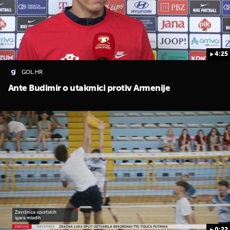
4:25
GOL.HR
Ante Budimir o utakmici protiv Armenije