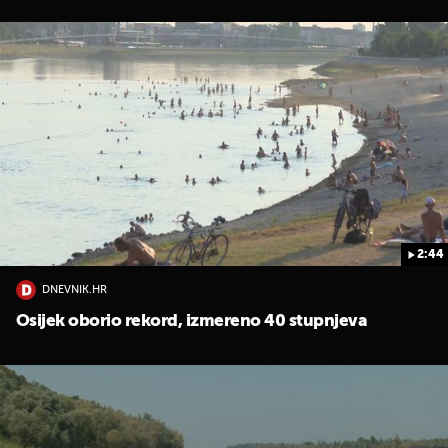
2:44
DNEVNIK.HR
Osijek oborio rekord, izmereno 40 stupnjeva