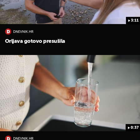
3:11
DNEVNIK.HR
Orljava gotovo presušila
0:37
DNEVNIK.HR