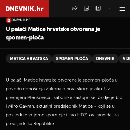
DNEVNIK.HR
PRETRAŽITE VIJESTI
U palači Matice hrvatske otvorena je
spomen-ploča
MATICA HRVATSKA
SPOMEN PLOČA
DNEVNIK
VIJ
U palači Matice hrvatske otvorena je spomen-ploča u
povodu donošenja Zakona o hrvatskom jeziku. Uz
premijera Plenkovića i saborske zastupnike, ondje je bio
i Miro Gavran, aktualni predsjednik Matice - koji se u
posljednje vrijeme spominje i kao HDZ-ov kandidat za
predsjednika Republike.