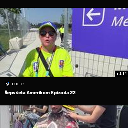
2:34
GOL.HR
Šeps šeta Amerikom Epizoda 22