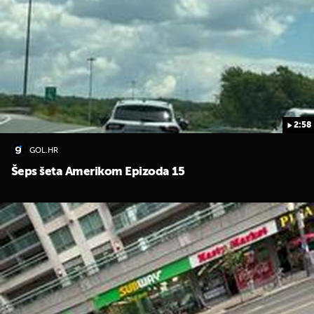
2:58
GOL.HR
Šeps šeta Amerikom Epizoda 15