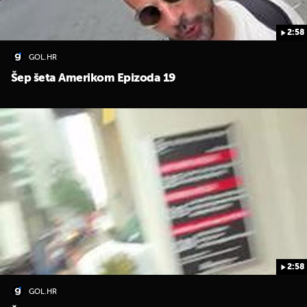
2:58
GOL.HR
Šep šeta Amerikom Epizoda 19
UKLJUČITE NOTIFIKACIJE
2:58
GOL.HR