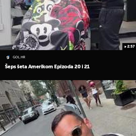
2:57
GOL.HR
Šeps šeta Amerikom Epizoda 20 i 21