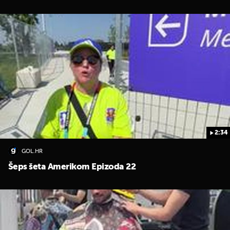
2:34
GOL.HR
Šeps šeta Amerikom Epizoda 22