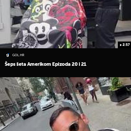
2:57
GOL.HR
Šeps šeta Amerikom Epizoda 20 i 21