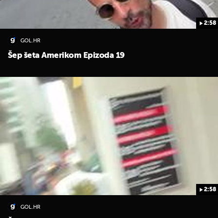
2:58
GOL.HR
Šep šeta Amerikom Epizoda 19
UKLJUČITE NOTIFIKACIJE
2:58
GOL.HR