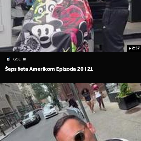
2:57
GOL.HR
Šeps šeta Amerikom Epizoda 20 i 21