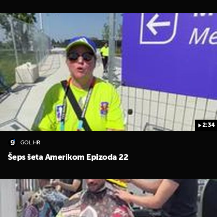
2:34
GOL.HR
Šeps šeta Amerikom Epizoda 22