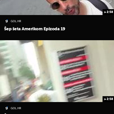
2:58
GOL.HR
Šep šeta Amerikom Epizoda 19
UKLJUČITE NOTIFIKACIJE
2:58
GOL.HR