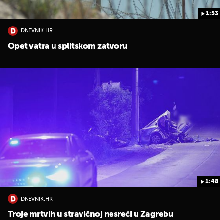
1:53
DNEVNIK.HR
Opet vatra u splitskom zatvoru
UKLJUČITE NOTIFIKACIJE
1:48
DNEVNIK.HR
Troje mrtvih u stravičnoj nesreći u Zagrebu