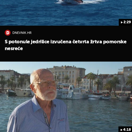
2:29
DNEVNIK.HR
S potonule jedrilice izvučena četvrta žrtva pomorske
nesreće
4:18