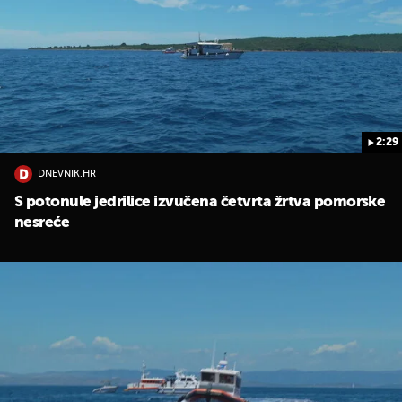
2:29
DNEVNIK.HR
S potonule jedrilice izvučena četvrta žrtva pomorske
nesreće