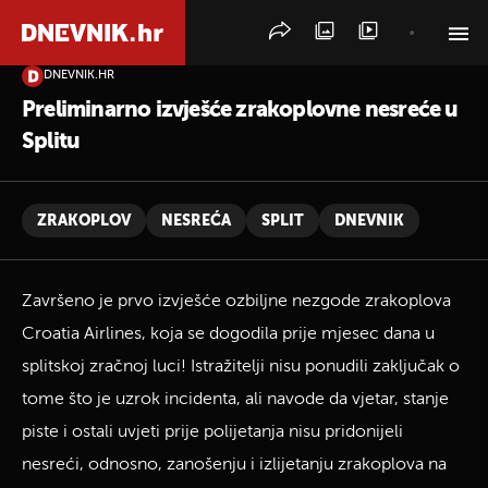
DNEVNIK.HR
PRETRAŽITE VIJESTI
Preliminarno izvješće zrakoplovne nesreće u
Splitu
ZRAKOPLOV
NESREĆA
SPLIT
DNEVNIK
Završeno je prvo izvješće ozbiljne nezgode zrakoplova
Croatia Airlines, koja se dogodila prije mjesec dana u
splitskoj zračnoj luci! Istražitelji nisu ponudili zaključak o
tome što je uzrok incidenta, ali navode da vjetar, stanje
piste i ostali uvjeti prije polijetanja nisu pridonijeli
nesreći, odnosno, zanošenju i izlijetanju zrakoplova na