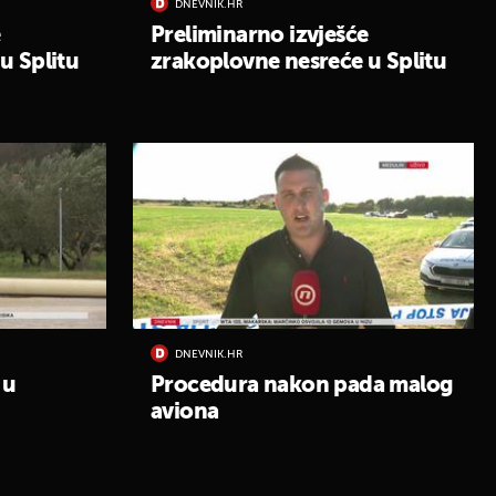
DNEVNIK.HR
e
Preliminarno izvješće
u Splitu
zrakoplovne nesreće u Splitu
DNEVNIK.HR
 u
Procedura nakon pada malog
aviona