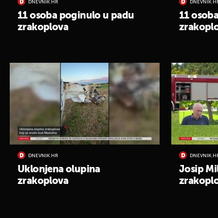
DNEVNIK.HR
DNEVNIK.H
11 osoba poginulo u padu
11 osoba
zrakoplova
zrakopl
DNEVNIK.HR
DNEVNIK.H
Uklonjena olupina
Josip Mi
zrakoplova
zrakopl