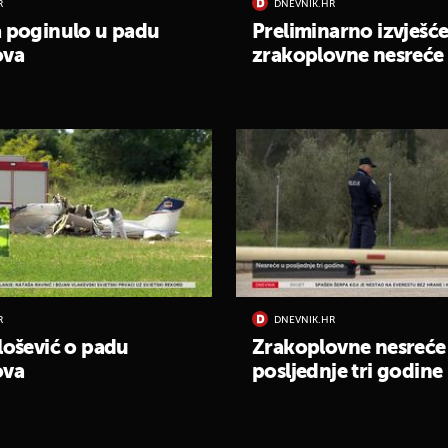
R
DNEVNIK.HR
 poginulo u padu
Preliminarno izvješć
ova
zrakoplovne nesreće 
R
DNEVNIK.HR
lošević o padu
Zrakoplovne nesreće
ova
posljednje tri godine
UKLJUČITE NOTIFIKACIJE