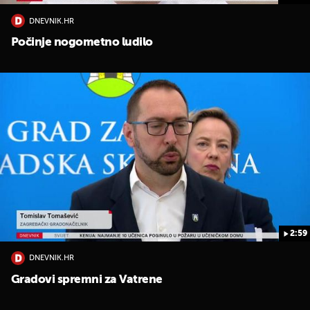
DNEVNIK.HR
Počinje nogometno ludilo
2:59
DNEVNIK.HR
Gradovi spremni za Vatrene