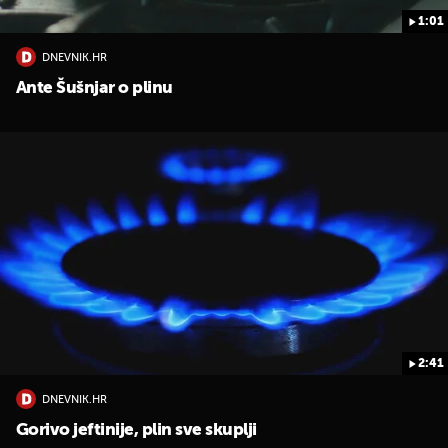
1:01
DNEVNIK.HR
Ante Šušnjar o plinu
2:41
DNEVNIK.HR
Gorivo jeftinije, plin sve skuplji