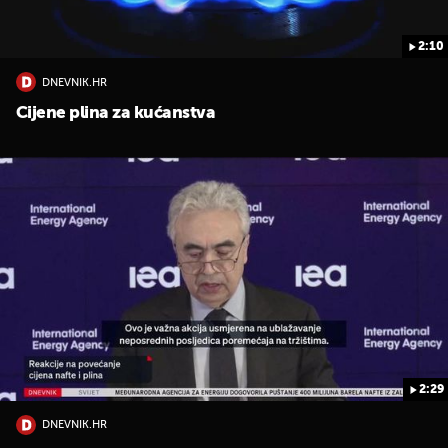
2:10
DNEVNIK.HR
Cijene plina za kućanstva
2:29
DNEVNIK.HR