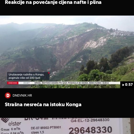
Reakcije na povećanje cijena nafte i plina
0:57
DNEVNIK.HR
Strašna nesreća na istoku Konga