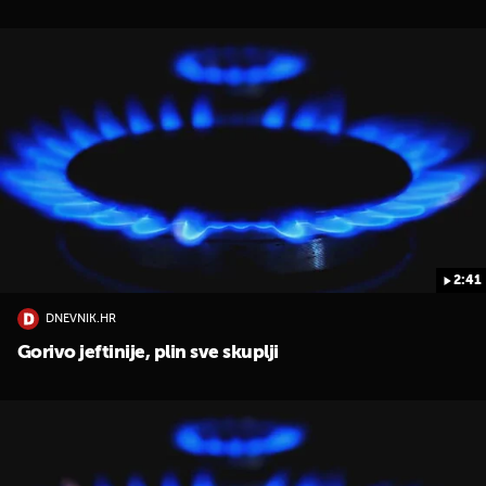
2:41
DNEVNIK.HR
Gorivo jeftinije, plin sve skuplji