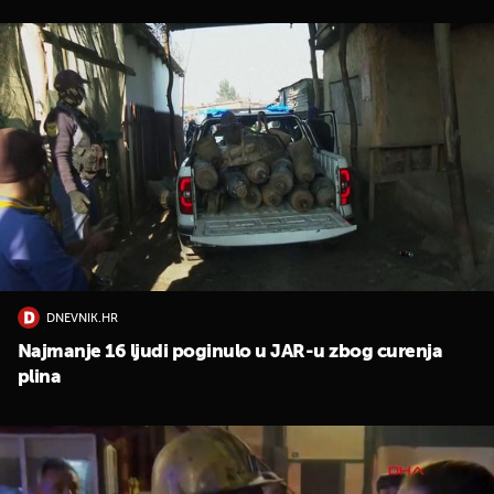
DNEVNIK.HR
Najmanje 16 ljudi poginulo u JAR-u zbog curenja
plina