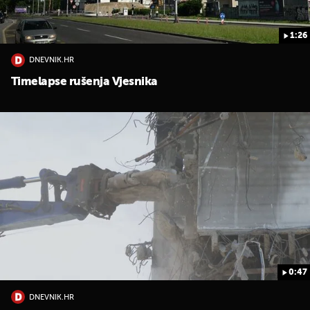
1:26
DNEVNIK.HR
Timelapse rušenja Vjesnika
UKLJUČITE NOTIFIKACIJE
0:47
DNEVNIK.HR