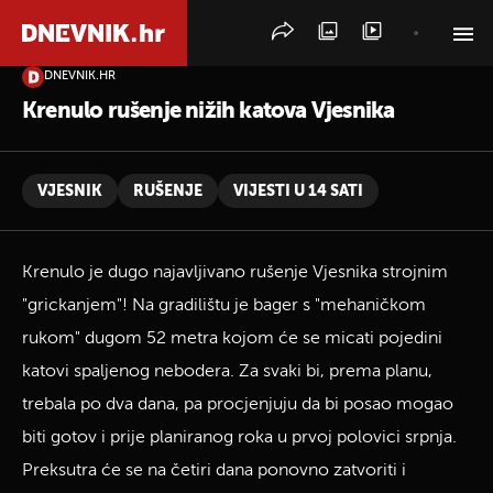
DNEVNIK.HR
PRETRAŽITE VIJESTI
Krenulo rušenje nižih katova Vjesnika
VJESNIK
RUŠENJE
VIJESTI U 14 SATI
Krenulo je dugo najavljivano rušenje Vjesnika strojnim
"grickanjem"! Na gradilištu je bager s "mehaničkom
rukom" dugom 52 metra kojom će se micati pojedini
katovi spaljenog nebodera. Za svaki bi, prema planu,
trebala po dva dana, pa procjenjuju da bi posao mogao
biti gotov i prije planiranog roka u prvoj polovici srpnja.
Preksutra će se na četiri dana ponovno zatvoriti i