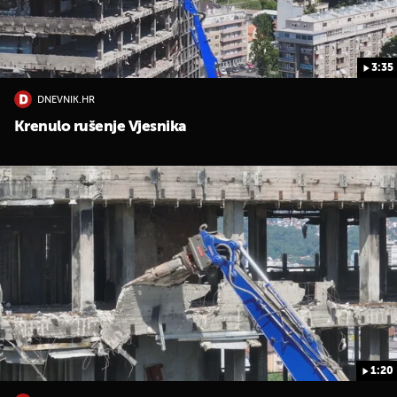
3:35
DNEVNIK.HR
Krenulo rušenje Vjesnika
1:20