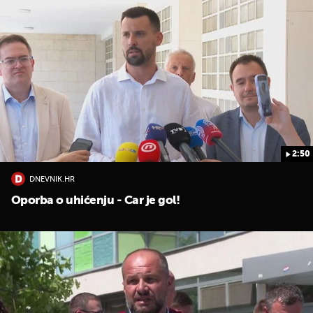
2:50
UKLJUČITE NOTIFIKACIJE
DNEVNIK.HR
Oporba o uhićenju - Car je gol!