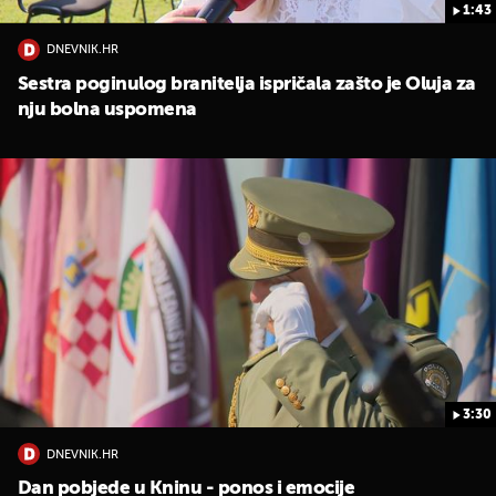
1:43
DNEVNIK.HR
Sestra poginulog branitelja ispričala zašto je Oluja za
nju bolna uspomena
3:30
DNEVNIK.HR
Dan pobjede u Kninu - ponos i emocije