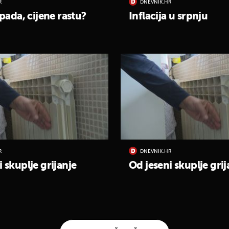
R
DNEVNIK.HR
 pada, cijene rastu?
Inflacija u srpnju
R
DNEVNIK.HR
 skuplje grijanje
Od jeseni skuplje grij
UKLJUČITE NOTIFIKACIJE