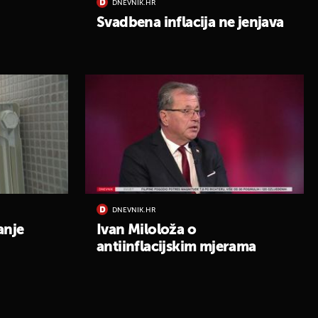
DNEVNIK.HR
Svadbena inflacija ne jenjava
DNEVNIK.HR
anje
Ivan Miloloža o
antiinflacijskim mjerama