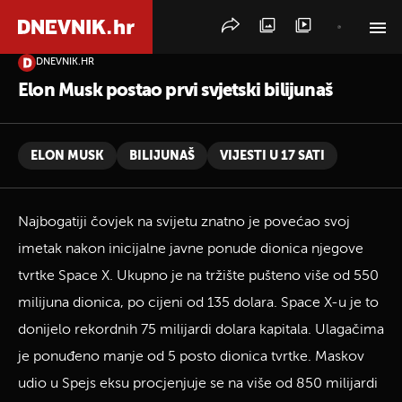
DNEVNIK.HR
PRETRAŽITE VIJESTI
Elon Musk postao prvi svjetski bilijunaš
ELON MUSK
BILIJUNAŠ
VIJESTI U 17 SATI
Najbogatiji čovjek na svijetu znatno je povećao svoj
imetak nakon inicijalne javne ponude dionica njegove
tvrtke Space X. Ukupno je na tržište pušteno više od 550
milijuna dionica, po cijeni od 135 dolara. Space X-u je to
donijelo rekordnih 75 milijardi dolara kapitala. Ulagačima
je ponuđeno manje od 5 posto dionica tvrtke. Maskov
udio u Spejs eksu procjenjuje se na više od 850 milijardi