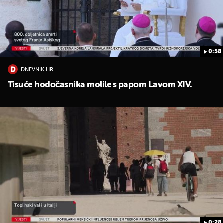
0:58
DNEVNIK.HR
Tisuće hodočasnika molile s papom Lavom XIV.
0:28