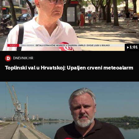
1:01
DNEVNIK.HR
Toplinski val u Hrvatskoj: Upaljen crveni meteoalarm