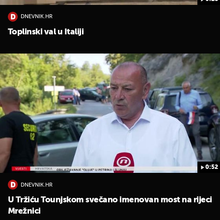
DNEVNIK.HR
Toplinski val u Italiji
UKLJUČITE NOTIFIKACIJE
0:52
DNEVNIK.HR
U Tržiću Tounjskom svečano imenovan most na rijeci
Mrežnici